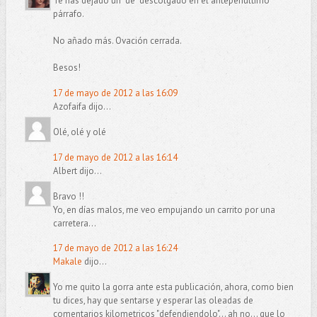
Te has dejado un "de" descolgado en el antepenúltimo
párrafo.
No añado más. Ovación cerrada.
Besos!
17 de mayo de 2012 a las 16:09
Azofaifa dijo...
Olé, olé y olé
17 de mayo de 2012 a las 16:14
Albert dijo...
Bravo !!
Yo, en días malos, me veo empujando un carrito por una
carretera...
17 de mayo de 2012 a las 16:24
Makale
dijo...
Yo me quito la gorra ante esta publicación, ahora, como bien
tu dices, hay que sentarse y esperar las oleadas de
comentarios kilometricos "defendiendolo"... ah no... que lo