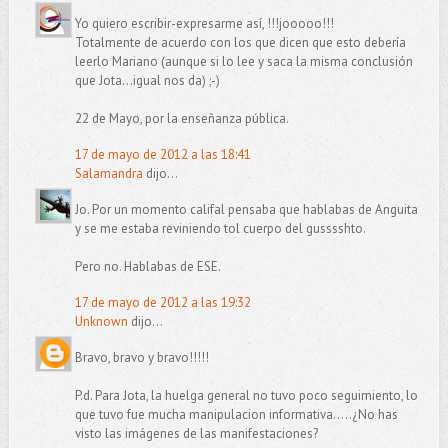
Yo quiero escribir-expresarme así, !!!jooooo!!!
Totalmente de acuerdo con los que dicen que esto debería
leerlo Mariano (aunque si lo lee y saca la misma conclusión
que Jota...igual nos da) ;-)
22 de Mayo, por la enseñanza pública.
17 de mayo de 2012 a las 18:41
Salamandra
dijo...
Jo. Por un momento califal pensaba que hablabas de Anguita
y se me estaba reviniendo tol cuerpo del gusssshto.
Pero no. Hablabas de ESE.
17 de mayo de 2012 a las 19:32
Unknown
dijo...
Bravo, bravo y bravo!!!!!
P.d. Para Jota, la huelga general no tuvo poco seguimiento, lo
que tuvo fue mucha manipulacion informativa.....¿No has
visto las imágenes de las manifestaciones?