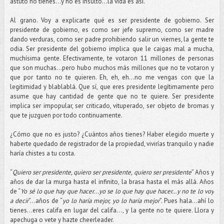
astuto no tienes...y no es insulto...la vida es así.
Al grano. Voy a explicarte qué es ser presidente de gobierno. Ser
presidente de gobierno, es como ser jefe supremo, como ser madre
dando verduras, como ser padre prohibiendo salir un viernes, la gente te
odia. Ser presidente del gobierno implica que le caigas mal a mucha,
muchísima gente. Efectivamente, te votaron 11 millones de personas
que son muchas...pero hubo muchos más millones que no te votaron y
que por tanto no te quieren. Eh, eh, eh...no me vengas con que la
legitimidad y blablablá. Que sí, que eres presidente legítimamente pero
asume que hay cantidad de gente que no te quiere. Ser presidente
implica ser impopular, ser criticado, vituperado, ser objeto de bromas y
que te juzguen por todo continuamente.
¿Cómo que no es justo? ¿Cuántos años tienes? Haber elegido muerte y
haberte quedado de registrador de la propiedad, vivirías tranquilo y nadie
haría chistes a tu costa.
“
Quiero ser presidente, quiero ser presidente, quiero ser presidente
” Años y
años de dar la murga hasta el infinito, la brasa hasta el más allá. Años
de “
Yo sé lo que hay que hacer...yo se lo que hay que hacer…y no te lo voy
a decir
”…años de “
yo lo haría mejor, yo lo haría mejor
”. Pues hala…ahí lo
tienes...eres califa en lugar del califa…, y la gente no te quiere. Llora y
apechuga o vete y hazte cheerleader.