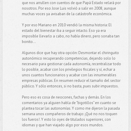
que nos arrullen con cuentos de que Papá Estado velará por
nosotros. Por eso Jose Luis volvió a salir en 2008, aunque
muchas voces ya avisaban de la catástrofe económica.
Y por eso Mariano en 2010 vendió la misma historia: El
estado del bienestar iba a seguir intacto. Eso ya era
imposible llevarlo a cabo, no había dinero, pero sonaba tan
bonito...
Algunos dice que hay otra opción: Desmontar el chiringuito
autonómico recuperando competencias, dejando solo lo
necesario para gestionar cada autonomía, recentralizar todo
lo posible, acabar con los privilegios fiscales y sí, echar a
unos cuantos funcionarios y acabar con las innumerables
empresas públicas. En resumen reducir el tamaño del sector
público. Y sólo entonces, si no basta, pues subir impuestos.
Pero eso es cosa de neocones, fachas y demás. En los
comentarios ya alguien habla de "bigotillos" en cuanto se
plantea tocar las autonomías. Y como me dijeron la pasada
semana unos compañeros de trabajo: ¡Qué no nos toquen
los fueros!. Y esto lo oyes de titulados superiores, con
idiomas y que han viajado algo por esos mundos.