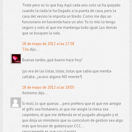
Triste pero es lo que hay. Aquí cada uno solo se ha quejado
cuando la riada le ha llegado a la puerta de casa, pero la
casa del vecino le importa un bledo. Como me dijo un
funcionario en hacienda hace un año: Yo lo mío lo tengo
seguro y voto al que me mantenga todo igual. Los demás
que se busquen la vida.
18 de mayo de 2012 a las 17:58
Tita
dijo...
Buenas tardes ¡qué bueno hace hoy!
(yo era de las listas, listas, listas que sabía que mentía-
callaba- ¿acaso alguno NO miente?)
18 de mayo de 2012 a las 18:05
Anónimo dijo...
Si moli, lo que quieras... pero prefiero que el que me arregle
el grifo sea fontanero, el que me aregle la mesa sea
carpintero, el que me defienda en el juzgado abogado y el
que dirija un ministerio que su curriculum de gestion sea algo
más que tocaor de guitarra por CCC...
seguramente es que soy clasista.