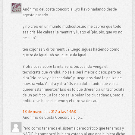
Anónimo del costa concordia...yo llevo nadando desde
agosto pasado...
y no creo en un mundo multicolor..no me cabrea que todo
sea gris. Me cabrea la mentira y luego el "pio, pio, que yo no
he sido".
ten cojones y di "os mentí". Y luego sigues haciendo como
que te da igual..ah no..que le da igual.
Y otra cosa sobre la intervención. cuando venga el
tecnócrata que vendrá..no sé si será mejor o peor..pero no
dirá " No os voy a hacer daño" y luego nos dará la paliza de
nuestra vida. Vendra y dirá " Os va a doler tanto que vais a
querer estar muertos". Eso es lo que diferencia un tecnócrata
de un político...a los dos se la pelan los ciudadanos, pero el
político se hace el bueno y el otro va de cara.
18 de mayo de 2012 a las 14:58
Anónimo de Costa Concordia dijo...
Pero como tenemos el sistema democrático que tenemos y
NADIE (tú tampoco) hubiera votado al que nos hubiera dicho