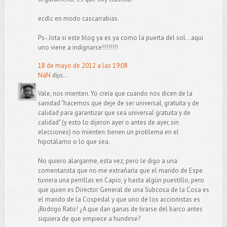
ecdlc en modo cascarrabias.
Ps-. Jota si este blog ya es ya como la puerta del sol...aqui
uno viene a indignarse!!!!!!!!
18 de mayo de 2012 a las 19:08
NáN
dijo...
Vale, nos mienten. Yo creía que cuando nos dicen de la
sanidad "hacemos que deje de ser universal, gratuita y de
calidad para garantizar que sea universal gratuita y de
calidad" (y esto lo dijeron ayer o antes de ayer, sin
elecciones) no mienten: tienen un problema en el
hipotálamo o lo que sea.
No quiero alargarme, esta vez, pero le digo a una
comentarista que no me extrañaría que el marido de Espe
tuviera una perrillas en Capio, y hasta algún puestillo, pero
que quien es Director General de una Subcosa de la Cosa es
el marido de la Cospedal y que uno de los accionistas es
¡Rodrigo Rato! ¿A que dan ganas de tirarse del barco antes
siquiera de que empiece a hundirse?