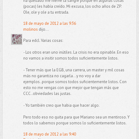
ha quedado me hierve la sangre porque en algunas cosas
(pocas) les había creído. Mi excusa, los ocho años de ZP.
Ole, ole y ole a tu entrada.
18 de mayo de 2012 a las 9:36
molinos
dijo...
Para edcl. Varias cosas:
- Los otros eran uno inútiles. La crisis no era opinable. En eso
no vamos a insitir somos todos suficientemente listos.
- Tener más que la EGB, una carrera, un master y mil cosas
más no garantiza no cagarla...y no voy a dar
ejemplos..porque somos todos suficientemente listos. Con
esto no me vengas con que mejor que tengan más que
CCC..obviedades las justas.
- Yo también creo que habia que hacer algo.
Pero todo eso no quita para que Mariano sea un mentiroso. Y
todos lo sabemos porque somos lo suficientemente listos.
18 de mayo de 2012 a las 9:40