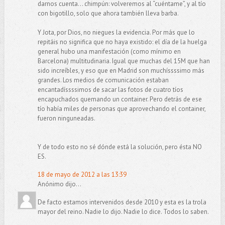
darnos cuenta... chimpún: volveremos al “cuéntame”, y al tío
con bigotillo, solo que ahora también lleva barba.
Y Jota, por Dios, no niegues la evidencia. Por más que lo
repitáis no significa que no haya existido: el día de la huelga
general hubo una manifestación (como mínimo en
Barcelona) multitudinaria. Igual que muchas del 15M que han
sido increíbles, y eso que en Madrid son muchíssssimo más
grandes. Los medios de comunicación estaban
encantadíssssimos de sacar las fotos de cuatro tíos
encapuchados quemando un container. Pero detrás de ese
tío había miles de personas que aprovechando el container,
fueron ninguneadas.
Y de todo esto no sé dónde está la solución, pero ésta NO
ES.
18 de mayo de 2012 a las 13:39
Anónimo dijo...
De facto estamos intervenidos desde 2010 y esta es la trola
mayor del reino. Nadie lo dijo. Nadie lo dice. Todos lo saben.