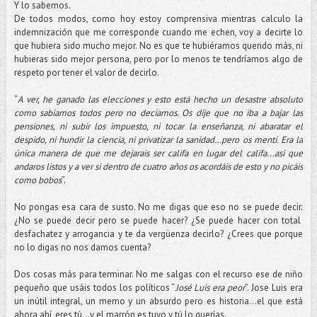
Y lo sabemos.
De todos modos, como hoy estoy comprensiva mientras calculo la
indemnización que me corresponde cuando me echen, voy a decirte lo
que hubiera sido mucho mejor. No es que te hubiéramos querido más, ni
hubieras sido mejor persona, pero por lo menos te tendríamos algo de
respeto por tener el valor de decirlo.
“
A ver, he ganado las elecciones y esto está hecho un desastre absoluto
como sabíamos todos pero no decíamos. Os dije que no iba a bajar las
pensiones, ni subir los impuesto, ni tocar la enseñanza, ni abaratar el
despido, ni hundir la ciencia, ni privatizar la sanidad…pero os mentí. Era la
única manera de que me dejarais ser califa en lugar del califa...asi que
andaros listos y a ver si dentro de cuatro años os acordáis de esto y no picáis
como bobos
”.
No pongas esa cara de susto. No me digas que eso no se puede decir.
¿No se puede decir pero se puede hacer? ¿Se puede hacer con total
desfachatez y arrogancia y te da vergüenza decirlo? ¿Crees que porque
no lo digas no nos damos cuenta?
Dos cosas más para terminar. No me salgas con el recurso ese de niño
pequeño que usáis todos los políticos “
José Luis era peor
”. Jose Luis era
un inútil integral, un memo y un absurdo pero es historia...el que está
ahora ahí, eres tú...y el marrón es tuyo y tú lo querías.