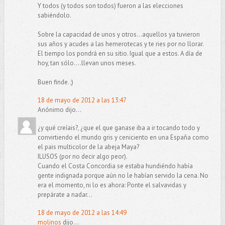
Y todos (y todos son todos) fueron a las elecciones
sabiéndolo.
Sobre la capacidad de unos y otros...aquellos ya tuvieron
sus años y acudes a las hemerotecas y te ries por no llorar.
El tiempo los pondrá en su sitio. Igual que a estos. A día de
hoy, tan sólo....llevan unos meses.
Buen finde. ;)
18 de mayo de 2012 a las 13:47
Anónimo dijo...
¿y qué creíais?, ¿que el que ganase iba a ir tocando todo y
convirtiendo el mundo gris y ceniciento en una España como
el pais multicolor de la abeja Maya?
ILUSOS (por no decir algo peor).
Cuando el Costa Concordia se estaba hundiéndo había
gente indignada porque aún no le habían servido la cena. No
era el momento, ni lo es ahora: Ponte el salvavidas y
prepárate a nadar...
18 de mayo de 2012 a las 14:49
molinos
dijo...