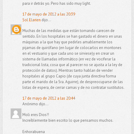
para ir detrás yo. Pero has sido muy light.
17 de mayo de 2012 a las 20:39
Sol Elarien
dijo...
Muchas de las medidas que están tomando carecen de
sentido. En los hospitales se han gastado el dinero en unas
máquinas a la que hay que pedirles amablemente los
pijamas de quirófano (en lugar de colocarlos en montones
en el vestuario y que cada uno se sirviese)y en crear un
sistema de llamadas informático (en vez de vociferar la
tradicional lista, cosa que al parecer no se ajusta a la ley de
protección de datos). Mientras tanto hablan de vender
hospitales al grupo Capio (de cuya junta directiva forma
parte el marido de la Sra. Aguirre), de despreocuparse de las
listas de espera, de cerrar camas y de no contratar sustitutos.
17 de mayo de 2012 a las 20:44
Anónimo dijo...
Moli eres Dios!!
Increíblemente bien escrito lo que pensamos muchos.
Enhorabuena