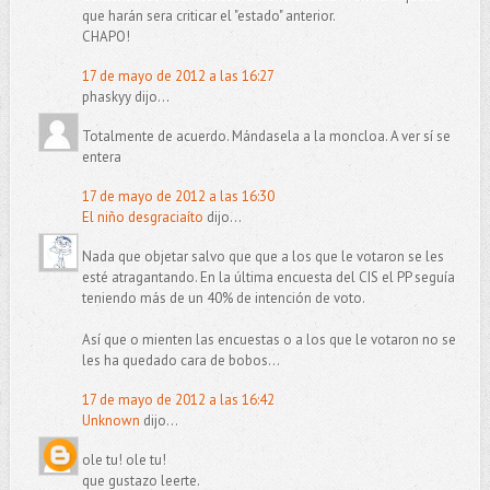
que harán sera criticar el "estado" anterior.
CHAPO!
17 de mayo de 2012 a las 16:27
phaskyy dijo...
Totalmente de acuerdo. Mándasela a la moncloa. A ver sí se
entera
17 de mayo de 2012 a las 16:30
El niño desgraciaíto
dijo...
Nada que objetar salvo que que a los que le votaron se les
esté atragantando. En la última encuesta del CIS el PP seguía
teniendo más de un 40% de intención de voto.
Así que o mienten las encuestas o a los que le votaron no se
les ha quedado cara de bobos...
17 de mayo de 2012 a las 16:42
Unknown
dijo...
ole tu! ole tu!
que gustazo leerte.