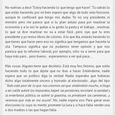
No vuelvas a decir “Estoy haciendo lo que tengo que hacer”. Tú sabrás lo
que estás haciendo, por mi bien espero que algo de todo esto funcione,
aunque te confesaré que tengo mis dudas. Yo no soy presidente, ni
ministro pero me parece que si tu plan astuto pasa por reactivar la
economía y a la vez le quitas a la gente la pasta y el trabajo...reactivar,
lo que se dice reactivar no va a estar fácil...pero oye, que tu eres
presidente y yo reviso libros de colores. A lo que iba, estarás haciendo lo
que tienes que hacer pero eso no significa que tengamos que hacerte la
ola. Tampoco significa que no podamos tener opinión y que nos
parezca que tu reforma laboral, por ejemplo, sólo va a servir para que
haya más paro…pero bueno...esperaremos a ver qué pasa...
Más cosas. Alguien tiene que decírtelo. Está muy feo, feísimo, que estés
haciendo todo lo que dijiste que no ibas a hacer. Entiéndeme, nadie
espera que un político diga la verdad. Nadie esperaba que hubieras
dicho algo totalmente sincero y honrado al electorado...algo del tipo
“
Todo está peor de lo que nos creemos asi que sintiéndolo mucho, si llego
a ser califa subiré los impuestos, bajaré las pensiones, recortaré la sanidad y
la enseñanza pública, os subiré la gasolina, os privatizaré las carreteras…y
veremos que más se me ocurre
”. No, nadie espera eso. Para ganar unas
elecciones lo suyo es mentir, prometer la luna y si hace falta vender una
o dos madres o las que hagan falta.