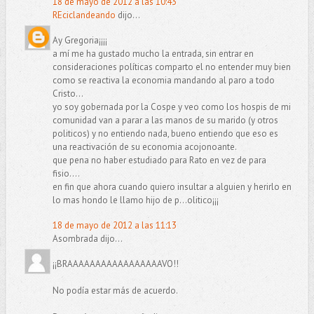
18 de mayo de 2012 a las 10:43
REciclandeando
dijo...
Ay Gregoria¡¡¡¡
a mí me ha gustado mucho la entrada, sin entrar en
consideraciones políticas comparto el no entender muy bien
como se reactiva la economia mandando al paro a todo
Cristo...
yo soy gobernada por la Cospe y veo como los hospis de mi
comunidad van a parar a las manos de su marido (y otros
politicos) y no entiendo nada, bueno entiendo que eso es
una reactivación de su economia acojonoante.
que pena no haber estudiado para Rato en vez de para
fisio....
en fin que ahora cuando quiero insultar a alguien y herirlo en
lo mas hondo le llamo hijo de p...olitico¡¡¡
18 de mayo de 2012 a las 11:13
Asombrada dijo...
¡¡BRAAAAAAAAAAAAAAAAAVO!!
No podía estar más de acuerdo.