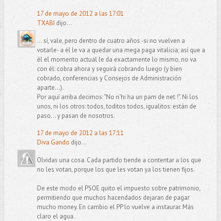
17 de mayo de 2012 a las 17:01
TXABI
dijo...
... sí, vale, pero dentro de cuatro años -si no vuelven a
votarle- a él le va a quedar una mega paga vitalicia; así que a
él el momento actual le da exactamente lo mismo, no va
con él: cobra ahora y seguirá cobrando luego (y bien
cobrado, conferencias y Consejos de Administración
aparte...).
Por aquí arriba decimos: "No n'hi ha un pam de net !". Ni los
unos, ni los otros: todos, toditos todos, igualitos: están de
paso... y pasan de nosotros.
17 de mayo de 2012 a las 17:11
Diva Gando
dijo...
Olvidas una cosa. Cada partido tiende a contentar a los que
no les votan, porque los que les votan ya los tienen fijos.
De este modo el PSOE quito el impuesto sobre patrimonio,
permitiendo que muchos hacendados dejaran de pagar
mucho money. En cambio el PP lo vuelve a instaurar. Más
claro el agua.