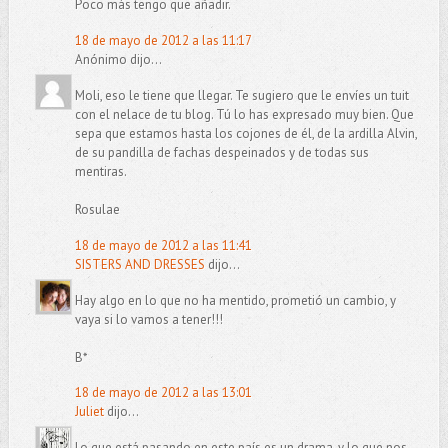
Poco más tengo que añadir.
18 de mayo de 2012 a las 11:17
Anónimo dijo...
Moli, eso le tiene que llegar. Te sugiero que le envíes un tuit
con el nelace de tu blog. Tú lo has expresado muy bien. Que
sepa que estamos hasta los cojones de él, de la ardilla Alvin,
de su pandilla de fachas despeinados y de todas sus
mentiras.
Rosulae
18 de mayo de 2012 a las 11:41
SISTERS AND DRESSES
dijo...
Hay algo en lo que no ha mentido, prometió un cambio, y
vaya si lo vamos a tener!!!
B*
18 de mayo de 2012 a las 13:01
Juliet
dijo...
Lo que está pasando en este país es un drama, y lo que nos