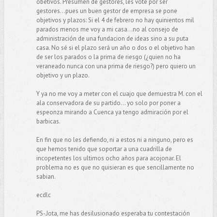
obetivos. Presumen de gestores, les voté por ser
gestores...pues un buen gestor de empresa se pone
objetivos y plazos: Si el 4 de febrero no hay quinientos mil
parados menos me voy a mi casa...no al consejo de
administración de una fundacion de ideas sino a su puta
casa. No sé si el plazo será un año o dos o el objetivo han
de ser los parados o la prima de riesgo (¿quien no ha
veraneado nunca con una prima de riesgo?) pero quiero un
objetivo y un plazo.
Y ya no me voy a meter con el cuajo que demuestra M. con el
ala conservadora de su partido... yo solo por poner a
espeonza mirando a Cuenca ya tengo admiración por el
barbicas.
En fin que no les defiendo, ni a estos ni a ninguno, pero es
que hemos tenido que soportar a una cuadrilla de
incopetentes los ultimos ocho años para acojonar. El
problema no es que no quisieran es que sencillamente no
sabian.
ecdlc
PS-.Jota, me has desilusionado esperaba tu contestación