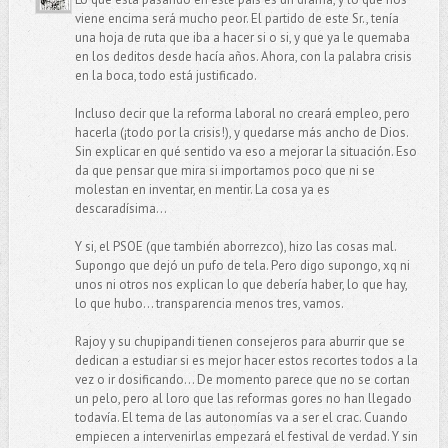
viene encima será mucho peor. El partido de este Sr., tenía
una hoja de ruta que iba a hacer si o si, y que ya le quemaba
en los deditos desde hacía años. Ahora, con la palabra crisis
en la boca, todo está justificado.
Incluso decir que la reforma laboral no creará empleo, pero
hacerla (¡todo por la crisis!), y quedarse más ancho de Dios.
Sin explicar en qué sentido va eso a mejorar la situación. Eso
da que pensar que mira si importamos poco que ni se
molestan en inventar, en mentir. La cosa ya es
descaradísima…
Y si, el PSOE (que también aborrezco), hizo las cosas mal.
Supongo que dejó un pufo de tela. Pero digo supongo, xq ni
unos ni otros nos explican lo que debería haber, lo que hay,
lo que hubo... transparencia menos tres, vamos.
Rajoy y su chupipandi tienen consejeros para aburrir que se
dedican a estudiar si es mejor hacer estos recortes todos a la
vez o ir dosificando... De momento parece que no se cortan
un pelo, pero al loro que las reformas gores no han llegado
todavía. El tema de las autonomías va a ser el crac. Cuando
empiecen a intervenirlas empezará el festival de verdad. Y sin