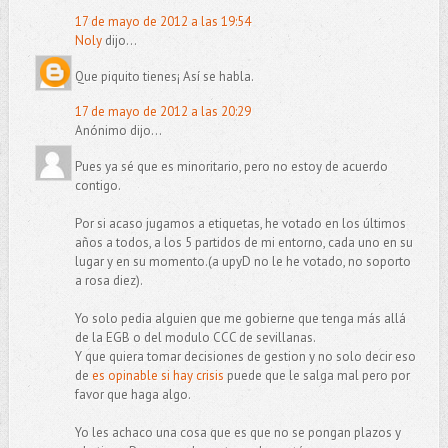
17 de mayo de 2012 a las 19:54
Noly
dijo...
Que piquito tienes¡ Así se habla.
17 de mayo de 2012 a las 20:29
Anónimo dijo...
Pues ya sé que es minoritario, pero no estoy de acuerdo
contigo.
Por si acaso jugamos a etiquetas, he votado en los últimos
años a todos, a los 5 partidos de mi entorno, cada uno en su
lugar y en su momento.(a upyD no le he votado, no soporto
a rosa diez).
Yo solo pedia alguien que me gobierne que tenga más allá
de la EGB o del modulo CCC de sevillanas.
Y que quiera tomar decisiones de gestion y no solo decir eso
de
es opinable si hay crisis
puede que le salga mal pero por
favor que haga algo.
Yo les achaco una cosa que es que no se pongan plazos y