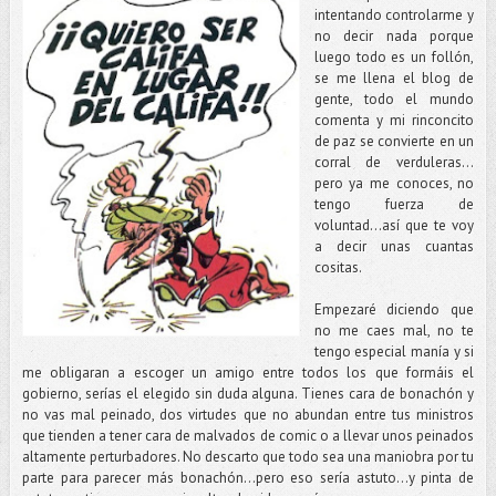
intentando controlarme y
no decir nada porque
luego todo es un follón,
se me llena el blog de
gente, todo el mundo
comenta y mi rinconcito
de paz se convierte en un
corral de verduleras…
pero ya me conoces, no
tengo fuerza de
voluntad...así que te voy
a decir unas cuantas
cositas.
Empezaré diciendo que
no me caes mal, no te
tengo especial manía y si
me obligaran a escoger un amigo entre todos los que formáis el
gobierno, serías el elegido sin duda alguna. Tienes cara de bonachón y
no vas mal peinado, dos virtudes que no abundan entre tus ministros
que tienden a tener cara de malvados de comic o a llevar unos peinados
altamente perturbadores. No descarto que todo sea una maniobra por tu
parte para parecer más bonachón…pero eso sería astuto…y pinta de