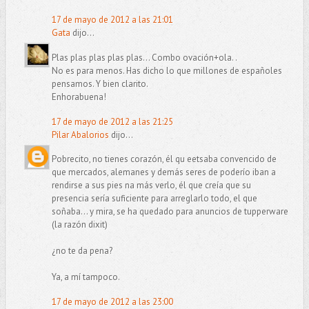
17 de mayo de 2012 a las 21:01
Gata
dijo...
Plas plas plas plas plas... Combo ovación+ola. .
No es para menos. Has dicho lo que millones de españoles
pensamos. Y bien clarito.
Enhorabuena!
17 de mayo de 2012 a las 21:25
Pilar Abalorios
dijo...
Pobrecito, no tienes corazón, él qu eetsaba convencido de
que mercados, alemanes y demás seres de poderío iban a
rendirse a sus pies na más verlo, él que creía que su
presencia sería suficiente para arreglarlo todo, el que
soñaba... y mira, se ha quedado para anuncios de tupperware
(la razón dixit)
¿no te da pena?
Ya, a mí tampoco.
17 de mayo de 2012 a las 23:00