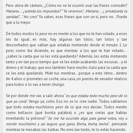
Pero alma de cántaro, ¿Cómo no se te ocurrió usar las frases comodín?
Mariano... ¿subirás los impuestos?
“
Ya veremos”…Mariano... ¿ privatizarás la
sanidad”…” No creo”
. Ya sabes, esas frases que son un sí, pero no...Puede
que a lo mejor.
De todos modos lo peor no es mentir a los que no te han votado, a esos
les da igual...es más, hay algunas tan listos, tan listos y tan
desconfiados que sabían que estabas mintiendo desde el minuto 1. Lo
peor, como iba diciendo, es que mientas a los que te han votado...
¿sabes la carita que se les está quedando? Además, les estás mintiendo
tanto y en tan poco tiempo que se les están acabando las excusas…y el
dinero y el trabajo, que eso también hace mucho claro para la carita que
se les está quedando. Mide tus mentiras...porque a este ritmo...dentro
de 4 años o prometes un coche, una casa, un puesto de senador vitalicio
para todos o lo vas a tener chungo.
Sé por dónde me vas a salir ahora “
es que estaba todo mucho peor de lo
que yo creía
”. Venga ya, coño. Eso no se lo cree nadie. Todos sabíamos
que todo estaba muchísimo peor de lo que nos decían. Todos mentís
como bellacos (qué bonita palabra) o ¿es que creías que habías
inventando la pólvora? “
Se me ha ocurrido algo para ganar votos, voy a
mentir muchísimo y así seguro que gano, Bwha, bwha, bwha
”...pensaste
mientras te mesabas las barbas. No eres tan tonto, te lo estás haciendo.