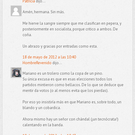
Patricia
dijo...
Amén, hermana. Sin más.
Me hierve la sangre siempre que me clasifican en pepera, y
posteriormente en socialista, porque critico a ambos. De
coña.
Un abrazo y gracias por entradas como esta.
18 de mayo de 2012 a las 10:40
HombreRevenido
dijo...
Mariano es un trolero como la copa de un pino.
Su única excusa es que en esas elecciones todos los
partidos mintieron como bellacos. De lo que se deduce que
mentir da votos (o al menos evita que los pierdas).
Por eso yo insistiría más en que Mariano es, sobre todo, un
blando y un cobardica.
Ahora mismo hay un señor con chándal (¡un tecnócrata!)
calentando en la banda.