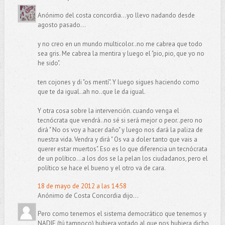
Anónimo del costa concordia...yo llevo nadando desde
agosto pasado...
y no creo en un mundo multicolor..no me cabrea que todo
sea gris. Me cabrea la mentira y luego el "pio, pio, que yo no
he sido".
ten cojones y di "os mentí". Y luego sigues haciendo como
que te da igual..ah no..que le da igual.
Y otra cosa sobre la intervención. cuando venga el
tecnócrata que vendrá..no sé si será mejor o peor..pero no
dirá " No os voy a hacer daño" y luego nos dará la paliza de
nuestra vida. Vendra y dirá " Os va a doler tanto que vais a
querer estar muertos". Eso es lo que diferencia un tecnócrata
de un político...a los dos se la pelan los ciudadanos, pero el
político se hace el bueno y el otro va de cara.
18 de mayo de 2012 a las 14:58
Anónimo de Costa Concordia dijo...
Pero como tenemos el sistema democrático que tenemos y
NADIE (tú tampoco) hubiera votado al que nos hubiera dicho