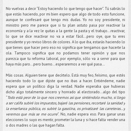
No vuelvas a decir “Estoy haciendo lo que tengo que hacer”. Tú sabrás lo
que estás haciendo, por mi bien espero que algo de todo esto funcione,
aunque te confesaré que tengo mis dudas. Yo no soy presidente, ni
ministro pero me parece que si tu plan astuto pasa por reactivar la
economía y a la vez le quitas a la gente la pasta y el trabajo...reactivar,
lo que se dice reactivar no va a estar fácil...pero oye, que tu eres
presidente y yo reviso libros de colores. A lo que iba, estarás haciendo lo
que tienes que hacer pero eso no significa que tengamos que hacerte la
ola. Tampoco significa que no podamos tener opinión y que nos
parezca que tu reforma laboral, por ejemplo, sólo va a servir para que
haya más paro…pero bueno...esperaremos a ver qué pasa...
Más cosas. Alguien tiene que decírtelo. Está muy feo, feísimo, que estés
haciendo todo lo que dijiste que no ibas a hacer. Entiéndeme, nadie
espera que un político diga la verdad. Nadie esperaba que hubieras
dicho algo totalmente sincero y honrado al electorado...algo del tipo
“
Todo está peor de lo que nos creemos asi que sintiéndolo mucho, si llego
a ser califa subiré los impuestos, bajaré las pensiones, recortaré la sanidad y
la enseñanza pública, os subiré la gasolina, os privatizaré las carreteras…y
veremos que más se me ocurre
”. No, nadie espera eso. Para ganar unas
elecciones lo suyo es mentir, prometer la luna y si hace falta vender una
o dos madres o las que hagan falta.