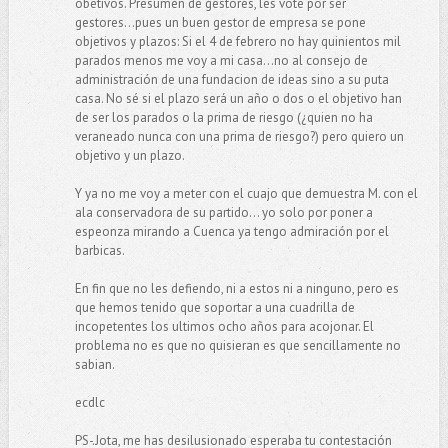
obetivos. Presumen de gestores, les voté por ser
gestores...pues un buen gestor de empresa se pone
objetivos y plazos: Si el 4 de febrero no hay quinientos mil
parados menos me voy a mi casa...no al consejo de
administración de una fundacion de ideas sino a su puta
casa. No sé si el plazo será un año o dos o el objetivo han
de ser los parados o la prima de riesgo (¿quien no ha
veraneado nunca con una prima de riesgo?) pero quiero un
objetivo y un plazo.
Y ya no me voy a meter con el cuajo que demuestra M. con el
ala conservadora de su partido... yo solo por poner a
espeonza mirando a Cuenca ya tengo admiración por el
barbicas.
En fin que no les defiendo, ni a estos ni a ninguno, pero es
que hemos tenido que soportar a una cuadrilla de
incopetentes los ultimos ocho años para acojonar. El
problema no es que no quisieran es que sencillamente no
sabian.
ecdlc
PS-.Jota, me has desilusionado esperaba tu contestación