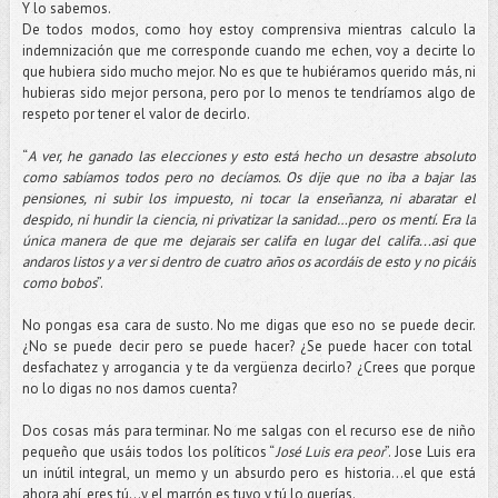
Y lo sabemos.
De todos modos, como hoy estoy comprensiva mientras calculo la
indemnización que me corresponde cuando me echen, voy a decirte lo
que hubiera sido mucho mejor. No es que te hubiéramos querido más, ni
hubieras sido mejor persona, pero por lo menos te tendríamos algo de
respeto por tener el valor de decirlo.
“
A ver, he ganado las elecciones y esto está hecho un desastre absoluto
como sabíamos todos pero no decíamos. Os dije que no iba a bajar las
pensiones, ni subir los impuesto, ni tocar la enseñanza, ni abaratar el
despido, ni hundir la ciencia, ni privatizar la sanidad…pero os mentí. Era la
única manera de que me dejarais ser califa en lugar del califa...asi que
andaros listos y a ver si dentro de cuatro años os acordáis de esto y no picáis
como bobos
”.
No pongas esa cara de susto. No me digas que eso no se puede decir.
¿No se puede decir pero se puede hacer? ¿Se puede hacer con total
desfachatez y arrogancia y te da vergüenza decirlo? ¿Crees que porque
no lo digas no nos damos cuenta?
Dos cosas más para terminar. No me salgas con el recurso ese de niño
pequeño que usáis todos los políticos “
José Luis era peor
”. Jose Luis era
un inútil integral, un memo y un absurdo pero es historia...el que está
ahora ahí, eres tú...y el marrón es tuyo y tú lo querías.