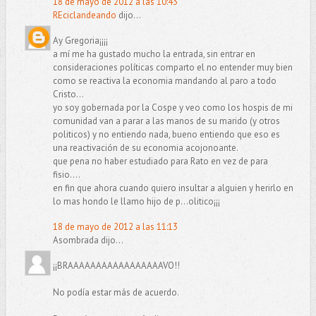
18 de mayo de 2012 a las 10:43
REciclandeando
dijo...
Ay Gregoria¡¡¡¡
a mí me ha gustado mucho la entrada, sin entrar en
consideraciones políticas comparto el no entender muy bien
como se reactiva la economia mandando al paro a todo
Cristo...
yo soy gobernada por la Cospe y veo como los hospis de mi
comunidad van a parar a las manos de su marido (y otros
politicos) y no entiendo nada, bueno entiendo que eso es
una reactivación de su economia acojonoante.
que pena no haber estudiado para Rato en vez de para
fisio....
en fin que ahora cuando quiero insultar a alguien y herirlo en
lo mas hondo le llamo hijo de p...olitico¡¡¡
18 de mayo de 2012 a las 11:13
Asombrada dijo...
¡¡BRAAAAAAAAAAAAAAAAAVO!!
No podía estar más de acuerdo.