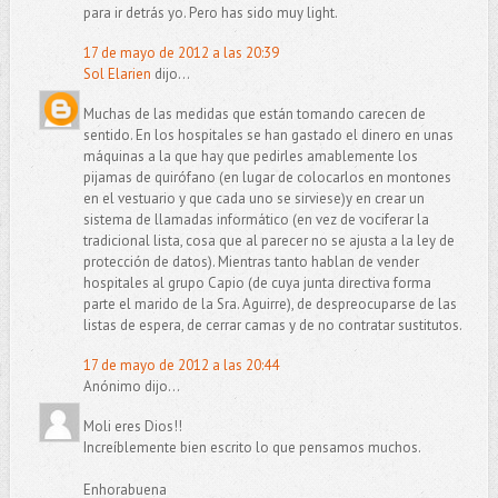
para ir detrás yo. Pero has sido muy light.
17 de mayo de 2012 a las 20:39
Sol Elarien
dijo...
Muchas de las medidas que están tomando carecen de
sentido. En los hospitales se han gastado el dinero en unas
máquinas a la que hay que pedirles amablemente los
pijamas de quirófano (en lugar de colocarlos en montones
en el vestuario y que cada uno se sirviese)y en crear un
sistema de llamadas informático (en vez de vociferar la
tradicional lista, cosa que al parecer no se ajusta a la ley de
protección de datos). Mientras tanto hablan de vender
hospitales al grupo Capio (de cuya junta directiva forma
parte el marido de la Sra. Aguirre), de despreocuparse de las
listas de espera, de cerrar camas y de no contratar sustitutos.
17 de mayo de 2012 a las 20:44
Anónimo dijo...
Moli eres Dios!!
Increíblemente bien escrito lo que pensamos muchos.
Enhorabuena