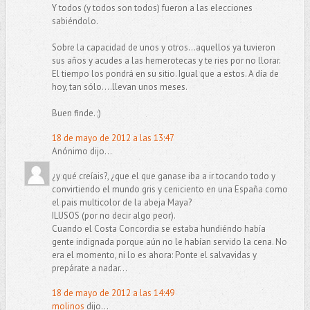
Y todos (y todos son todos) fueron a las elecciones
sabiéndolo.
Sobre la capacidad de unos y otros...aquellos ya tuvieron
sus años y acudes a las hemerotecas y te ries por no llorar.
El tiempo los pondrá en su sitio. Igual que a estos. A día de
hoy, tan sólo....llevan unos meses.
Buen finde. ;)
18 de mayo de 2012 a las 13:47
Anónimo dijo...
¿y qué creíais?, ¿que el que ganase iba a ir tocando todo y
convirtiendo el mundo gris y ceniciento en una España como
el pais multicolor de la abeja Maya?
ILUSOS (por no decir algo peor).
Cuando el Costa Concordia se estaba hundiéndo había
gente indignada porque aún no le habían servido la cena. No
era el momento, ni lo es ahora: Ponte el salvavidas y
prepárate a nadar...
18 de mayo de 2012 a las 14:49
molinos
dijo...