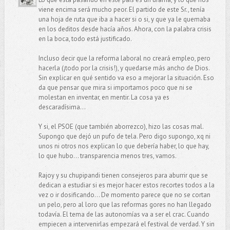
viene encima será mucho peor. El partido de este Sr., tenía
una hoja de ruta que iba a hacer si o si, y que ya le quemaba
en los deditos desde hacía años. Ahora, con la palabra crisis
en la boca, todo está justificado.
Incluso decir que la reforma laboral no creará empleo, pero
hacerla (¡todo por la crisis!), y quedarse más ancho de Dios.
Sin explicar en qué sentido va eso a mejorar la situación. Eso
da que pensar que mira si importamos poco que ni se
molestan en inventar, en mentir. La cosa ya es
descaradísima…
Y si, el PSOE (que también aborrezco), hizo las cosas mal.
Supongo que dejó un pufo de tela. Pero digo supongo, xq ni
unos ni otros nos explican lo que debería haber, lo que hay,
lo que hubo... transparencia menos tres, vamos.
Rajoy y su chupipandi tienen consejeros para aburrir que se
dedican a estudiar si es mejor hacer estos recortes todos a la
vez o ir dosificando... De momento parece que no se cortan
un pelo, pero al loro que las reformas gores no han llegado
todavía. El tema de las autonomías va a ser el crac. Cuando
empiecen a intervenirlas empezará el festival de verdad. Y sin