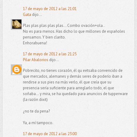
17 de mayo de 2012 a las 21:01
Gata
dijo...
Plas plas plas plas plas... Combo ovación+ola. .
No es para menos. Has dicho lo que millones de españoles
pensamos. Y bien clarito.
Enhorabuena!
17 de mayo de 2012 a las 21:25
Pilar Abalorios
dijo...
Pobrecito, no tienes corazón, él qu eetsaba convencido de
que mercados, alemanes y demás seres de poderío iban a
rendirse a sus pies na más verlo, él que creía que su
presencia sería suficiente para arreglarlo todo, el que
soñaba... y mira, se ha quedado para anuncios de tupperware
(la razón dixit)
¿no te da pena?
Ya, a mí tampoco.
17 de mayo de 2012 a las 23:00