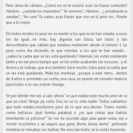
Pero alma de cántaro, ¿Cómo no se te ocurrió usar las frases comodín?
Mariano... ¿subirás los impuestos?
“
Ya veremos”…Mariano... ¿ privatizarás la
sanidad”…” No creo”
. Ya sabes, esas frases que son un sí, pero no...Puede
que a lo mejor.
De todos modos lo peor no es mentir a los que no te han votado, a esos
les da igual...es más, hay algunas tan listos, tan listos y tan
desconfiados que sabían que estabas mintiendo desde el minuto 1. Lo
peor, como iba diciendo, es que mientas a los que te han votado...
¿sabes la carita que se les está quedando? Además, les estás mintiendo
tanto y en tan poco tiempo que se les están acabando las excusas…y el
dinero y el trabajo, que eso también hace mucho claro para la carita que
se les está quedando. Mide tus mentiras...porque a este ritmo...dentro
de 4 años o prometes un coche, una casa, un puesto de senador vitalicio
para todos o lo vas a tener chungo.
Sé por dónde me vas a salir ahora “
es que estaba todo mucho peor de lo
que yo creía
”. Venga ya, coño. Eso no se lo cree nadie. Todos sabíamos
que todo estaba muchísimo peor de lo que nos decían. Todos mentís
como bellacos (qué bonita palabra) o ¿es que creías que habías
inventando la pólvora? “
Se me ha ocurrido algo para ganar votos, voy a
mentir muchísimo y así seguro que gano, Bwha, bwha, bwha
”...pensaste
mientras te mesabas las barbas. No eres tan tonto, te lo estás haciendo.