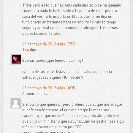
Triste pero es lo que hay. Aquí cada uno solo se ha quejado
cuando la riada le ha llegado a la puerta de casa, pero la
casa del vecino le importa un bledo. Como me dijo un
funcionario en hacienda hace un año: Yo lo mío lo tengo
seguro y voto al que me mantenga todo igual. Los demás
que se busquen la vida.
18 de mayo de 2012 a las 17:58
Tita
dijo...
Buenas tardes ¡qué bueno hace hoy!
(yo era de las listas, listas, listas que sabía que mentía-
callaba- ¿acaso alguno NO miente?)
18 de mayo de 2012 a las 18:05
Anónimo dijo...
Si moli, lo que quieras... pero prefiero que el que me arregle
el grifo sea fontanero, el que me aregle la mesa sea
carpintero, el que me defienda en el juzgado abogado y el
que dirija un ministerio que su curriculum de gestion sea algo
más que tocaor de guitarra por CCC...
seguramente es que soy clasista.