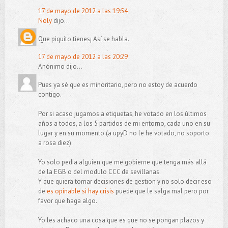
17 de mayo de 2012 a las 19:54
Noly
dijo...
Que piquito tienes¡ Así se habla.
17 de mayo de 2012 a las 20:29
Anónimo dijo...
Pues ya sé que es minoritario, pero no estoy de acuerdo
contigo.
Por si acaso jugamos a etiquetas, he votado en los últimos
años a todos, a los 5 partidos de mi entorno, cada uno en su
lugar y en su momento.(a upyD no le he votado, no soporto
a rosa diez).
Yo solo pedia alguien que me gobierne que tenga más allá
de la EGB o del modulo CCC de sevillanas.
Y que quiera tomar decisiones de gestion y no solo decir eso
de
es opinable si hay crisis
puede que le salga mal pero por
favor que haga algo.
Yo les achaco una cosa que es que no se pongan plazos y