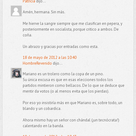
Patricia
dijo...
Amén, hermana. Sin más.
Me hierve la sangre siempre que me clasifican en pepera, y
posteriormente en socialista, porque critico a ambos. De
coña.
Un abrazo y gracias por entradas como esta.
18 de mayo de 2012 a las 10:40
HombreRevenido
dijo...
Mariano es un trolero como la copa de un pino.
Su única excusa es que en esas elecciones todos los
partidos mintieron como bellacos. De lo que se deduce que
mentir da votos (o al menos evita que los pierdas).
Por eso yo insistiría más en que Mariano es, sobre todo, un
blando y un cobardica.
Ahora mismo hay un señor con chándal (¡un tecnócrata!)
calentando en la banda.