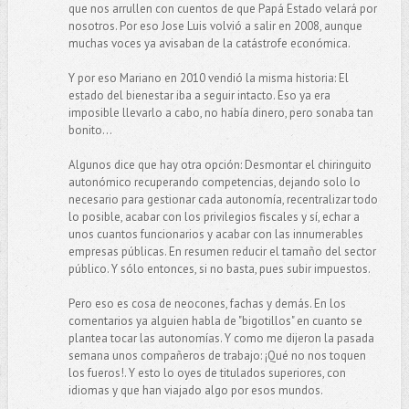
que nos arrullen con cuentos de que Papá Estado velará por
nosotros. Por eso Jose Luis volvió a salir en 2008, aunque
muchas voces ya avisaban de la catástrofe económica.
Y por eso Mariano en 2010 vendió la misma historia: El
estado del bienestar iba a seguir intacto. Eso ya era
imposible llevarlo a cabo, no había dinero, pero sonaba tan
bonito...
Algunos dice que hay otra opción: Desmontar el chiringuito
autonómico recuperando competencias, dejando solo lo
necesario para gestionar cada autonomía, recentralizar todo
lo posible, acabar con los privilegios fiscales y sí, echar a
unos cuantos funcionarios y acabar con las innumerables
empresas públicas. En resumen reducir el tamaño del sector
público. Y sólo entonces, si no basta, pues subir impuestos.
Pero eso es cosa de neocones, fachas y demás. En los
comentarios ya alguien habla de "bigotillos" en cuanto se
plantea tocar las autonomías. Y como me dijeron la pasada
semana unos compañeros de trabajo: ¡Qué no nos toquen
los fueros!. Y esto lo oyes de titulados superiores, con
idiomas y que han viajado algo por esos mundos.