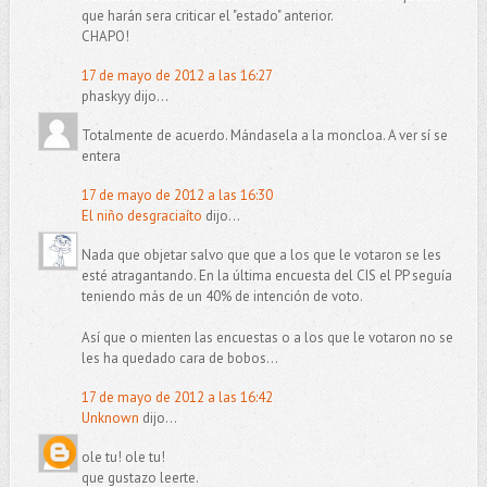
que harán sera criticar el "estado" anterior.
CHAPO!
17 de mayo de 2012 a las 16:27
phaskyy dijo...
Totalmente de acuerdo. Mándasela a la moncloa. A ver sí se
entera
17 de mayo de 2012 a las 16:30
El niño desgraciaíto
dijo...
Nada que objetar salvo que que a los que le votaron se les
esté atragantando. En la última encuesta del CIS el PP seguía
teniendo más de un 40% de intención de voto.
Así que o mienten las encuestas o a los que le votaron no se
les ha quedado cara de bobos...
17 de mayo de 2012 a las 16:42
Unknown
dijo...
ole tu! ole tu!
que gustazo leerte.