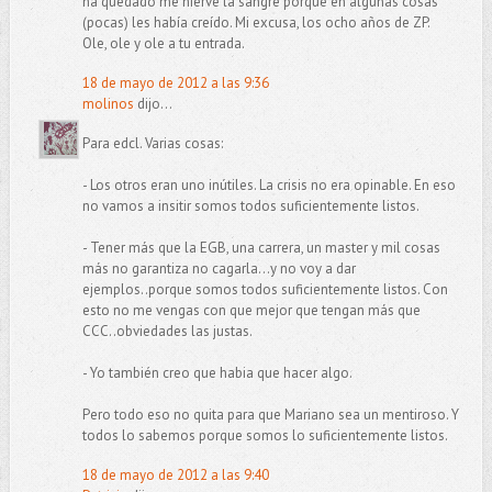
ha quedado me hierve la sangre porque en algunas cosas
(pocas) les había creído. Mi excusa, los ocho años de ZP.
Ole, ole y ole a tu entrada.
18 de mayo de 2012 a las 9:36
molinos
dijo...
Para edcl. Varias cosas:
- Los otros eran uno inútiles. La crisis no era opinable. En eso
no vamos a insitir somos todos suficientemente listos.
- Tener más que la EGB, una carrera, un master y mil cosas
más no garantiza no cagarla...y no voy a dar
ejemplos..porque somos todos suficientemente listos. Con
esto no me vengas con que mejor que tengan más que
CCC..obviedades las justas.
- Yo también creo que habia que hacer algo.
Pero todo eso no quita para que Mariano sea un mentiroso. Y
todos lo sabemos porque somos lo suficientemente listos.
18 de mayo de 2012 a las 9:40