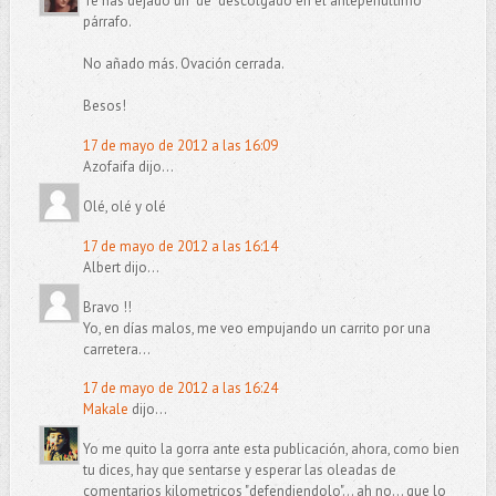
Te has dejado un "de" descolgado en el antepenúltimo
párrafo.
No añado más. Ovación cerrada.
Besos!
17 de mayo de 2012 a las 16:09
Azofaifa dijo...
Olé, olé y olé
17 de mayo de 2012 a las 16:14
Albert dijo...
Bravo !!
Yo, en días malos, me veo empujando un carrito por una
carretera...
17 de mayo de 2012 a las 16:24
Makale
dijo...
Yo me quito la gorra ante esta publicación, ahora, como bien
tu dices, hay que sentarse y esperar las oleadas de
comentarios kilometricos "defendiendolo"... ah no... que lo