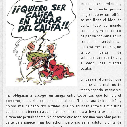
intentando controlarme y
no decir nada porque
luego todo es un follón,
se me llena el blog de
gente, todo el mundo
comenta y mi rinconcito
de paz se convierte en un
corral de verduleras…
pero ya me conoces, no
tengo fuerza de
voluntad...así que te voy
a decir unas cuantas
cositas.
Empezaré diciendo que
no me caes mal, no te
tengo especial manía y si
me obligaran a escoger un amigo entre todos los que formáis el
gobierno, serías el elegido sin duda alguna. Tienes cara de bonachón y
no vas mal peinado, dos virtudes que no abundan entre tus ministros
que tienden a tener cara de malvados de comic o a llevar unos peinados
altamente perturbadores. No descarto que todo sea una maniobra por tu
parte para parecer más bonachón…pero eso sería astuto…y pinta de