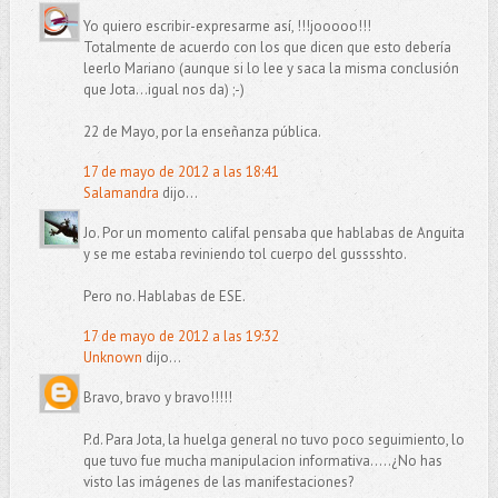
Yo quiero escribir-expresarme así, !!!jooooo!!!
Totalmente de acuerdo con los que dicen que esto debería
leerlo Mariano (aunque si lo lee y saca la misma conclusión
que Jota...igual nos da) ;-)
22 de Mayo, por la enseñanza pública.
17 de mayo de 2012 a las 18:41
Salamandra
dijo...
Jo. Por un momento califal pensaba que hablabas de Anguita
y se me estaba reviniendo tol cuerpo del gusssshto.
Pero no. Hablabas de ESE.
17 de mayo de 2012 a las 19:32
Unknown
dijo...
Bravo, bravo y bravo!!!!!
P.d. Para Jota, la huelga general no tuvo poco seguimiento, lo
que tuvo fue mucha manipulacion informativa.....¿No has
visto las imágenes de las manifestaciones?