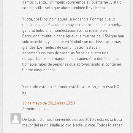
darnos cuenta... chimpún: volveremos al “cuéntame”, y al tío
con bigotillo, solo que ahora también lleva barba.
Y Jota, por Dios, no niegues la evidencia. Por más que lo
repitáis no significa que no haya existido: el día de la huelga
general hubo una manifestación (como mínimo en
Barcelona) multitudinaria. Igual que muchas del 15M que han
sido increíbles, y eso que en Madrid son muchíssssimo más
grandes. Los medios de comunicación estaban
encantadíssssimos de sacar las fotos de cuatro tíos
encapuchados quemando un container. Pero detrás de ese
tío había miles de personas que aprovechando el container,
fueron ninguneadas.
Y de todo esto no sé dónde está la solución, pero ésta NO
ES.
18 de mayo de 2012 a las 13:39
Anónimo dijo...
De facto estamos intervenidos desde 2010 y esta es la trola
mayor del reino. Nadie lo dijo. Nadie lo dice. Todos lo saben.