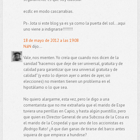
ecdlc en modo cascarrabias.
Ps-. Jota si este blog ya es ya como la puerta del sol...aqui
uno viene a indignarse!!!!!!!!
18 de mayo de 2012 a las 19:08
NáN
dijo...
Vale, nos mienten. Yo creía que cuando nos dicen de la
sanidad "hacemos que deje de ser universal, gratuita y de
calidad para garantizar que sea universal gratuita y de
calidad" (y esto lo dijeron ayer o antes de ayer, sin
elecciones) no mienten: tienen un problema en el
hipotálamo o lo que sea.
No quiero alargarme, esta vez, pero le digo a una
comentarista que no me extrañaría que el marido de Espe
tuviera una perrillas en Capio, y hasta algún puestillo, pero
que quien es Director General de una Subcosa de la Cosa es
el marido de la Cospedal y que uno de los accionistas es
¡Rodrigo Rato! ¿A que dan ganas de tirarse del barco antes
siquiera de que empiece a hundirse?