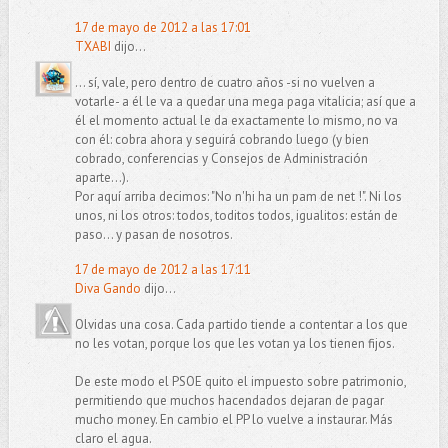
17 de mayo de 2012 a las 17:01
TXABI
dijo...
... sí, vale, pero dentro de cuatro años -si no vuelven a
votarle- a él le va a quedar una mega paga vitalicia; así que a
él el momento actual le da exactamente lo mismo, no va
con él: cobra ahora y seguirá cobrando luego (y bien
cobrado, conferencias y Consejos de Administración
aparte...).
Por aquí arriba decimos: "No n'hi ha un pam de net !". Ni los
unos, ni los otros: todos, toditos todos, igualitos: están de
paso... y pasan de nosotros.
17 de mayo de 2012 a las 17:11
Diva Gando
dijo...
Olvidas una cosa. Cada partido tiende a contentar a los que
no les votan, porque los que les votan ya los tienen fijos.
De este modo el PSOE quito el impuesto sobre patrimonio,
permitiendo que muchos hacendados dejaran de pagar
mucho money. En cambio el PP lo vuelve a instaurar. Más
claro el agua.