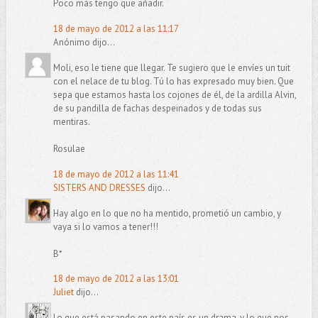
Poco más tengo que añadir.
18 de mayo de 2012 a las 11:17
Anónimo dijo...
Moli, eso le tiene que llegar. Te sugiero que le envíes un tuit
con el nelace de tu blog. Tú lo has expresado muy bien. Que
sepa que estamos hasta los cojones de él, de la ardilla Alvin,
de su pandilla de fachas despeinados y de todas sus
mentiras.
Rosulae
18 de mayo de 2012 a las 11:41
SISTERS AND DRESSES
dijo...
Hay algo en lo que no ha mentido, prometió un cambio, y
vaya si lo vamos a tener!!!
B*
18 de mayo de 2012 a las 13:01
Juliet
dijo...
Lo que está pasando en este país es un drama, y lo que nos