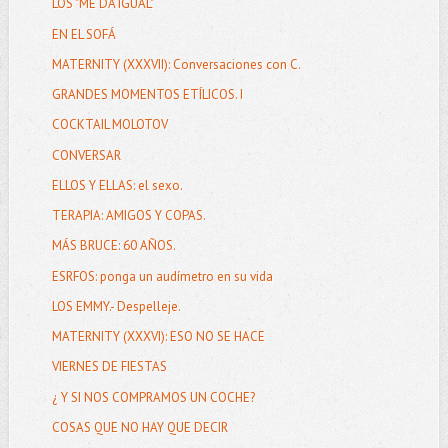
LOS "ME DA IGUAL"
EN EL SOFÁ
MATERNITY (XXXVII): Conversaciones con C.
GRANDES MOMENTOS ETÍLICOS. I
COCKTAIL MOLOTOV
CONVERSAR
ELLOS Y ELLAS: el sexo.
TERAPIA: AMIGOS Y COPAS.
MÁS BRUCE: 60 AÑOS.
ESRFOS: ponga un audímetro en su vida
LOS EMMY.- Despelleje.
MATERNITY (XXXVI): ESO NO SE HACE
VIERNES DE FIESTAS
¿ Y SI NOS COMPRAMOS UN COCHE?
COSAS QUE NO HAY QUE DECIR