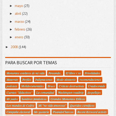
mayo
(23)
►
abril
(22)
►
marzo
(24)
►
febrero
(26)
►
enero
(30)
►
2008
(144)
►
PARA BUSCAR POR TEMAS
Momentos estelares de mi vida
Pensando..
El libro y yo
Frivolidades
Maternity
Perfiles
Indignaciones
Modo aleatorio
recomendaciones
podcasts
Molidocumentales
Bruce
Criticas destructivas
Unadocenade
Cuentos "didactivos"
La comunidad
Washington roadtrip
despellejes
Mi padre
hombres fantásticos
Grandes Momentos Etílicos
Los mundos de Cedric
Mi "no vida amorosa"
Queridos científicos
Campaña electoral
Me gustaría
PisandoCharcos
Recent Keyword activity