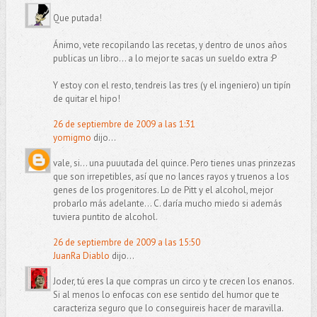
Que putada!
Ánimo, vete recopilando las recetas, y dentro de unos años
publicas un libro... a lo mejor te sacas un sueldo extra :P
Y estoy con el resto, tendreis las tres (y el ingeniero) un tipín
de quitar el hipo!
26 de septiembre de 2009 a las 1:31
yomigmo
dijo...
vale, si... una puuutada del quince. Pero tienes unas prinzezas
que son irrepetibles, así que no lances rayos y truenos a los
genes de los progenitores. Lo de Pitt y el alcohol, mejor
probarlo más adelante... C. daría mucho miedo si además
tuviera puntito de alcohol.
26 de septiembre de 2009 a las 15:50
JuanRa Diablo
dijo...
Joder, tú eres la que compras un circo y te crecen los enanos.
Si al menos lo enfocas con ese sentido del humor que te
caracteriza seguro que lo conseguireis hacer de maravilla.