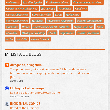
moliensayo
Los días iguales
Praderismo laboral
Colaboraciones estelares
Conversaciones piscineras
Rústicoman
Propósitos
Cuaderno
Cuentos didactivos
Libros horribles
Listas
Molirecetas
Sobrevaloraciones
Moliradio
Vacaciones alsacianas
lecturas encadenadas
machismo
Breves
Fuerteventura en 500 palabras.
Haper´s Bazaar
Ignite
Murakami
Washigton roadtrip
charla
empotrador
revistas femeninas
series
televisión
women´s health
MI LISTA DE BLOGS
divagando, divagando...
Tras poco domir, mírate 4 pelis en las 12 horas de avión y
termina en la cama esponjosa de un apartamento de expat
[Méx 1]
Hace 1 día
El blog de Lahierbaroja
La casa de los lamentos, Helen Garner
Hace 1 semana
INCIDENTAL COMICS
Bored of the Ordinary