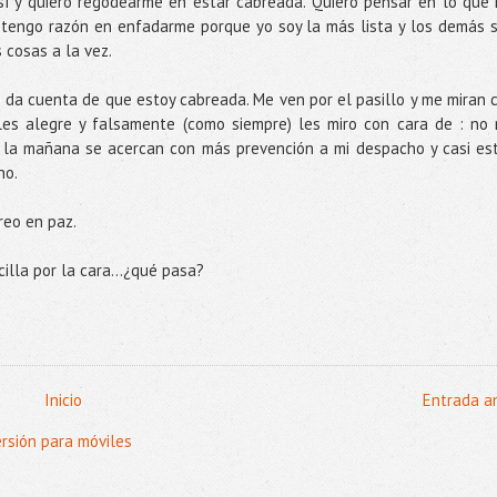
sí y quiero regodearme en estar cabreada. Quiero pensar en lo que
 tengo razón en enfadarme porque yo soy la más lista y los demás 
 cosas a la vez.
da cuenta de que estoy cabreada. Me ven por el pasillo y me miran 
les alegre y falsamente (como siempre) les miro con cara de : no
e la mañana se acercan con más prevención a mi despacho y casi es
no.
reo en paz.
ocilla por la cara...¿qué pasa?
Inicio
Entrada a
ersión para móviles