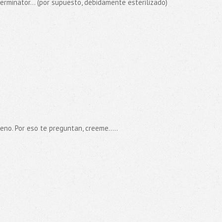
erminator... (por supuesto, debidamente esterilizado)
no. Por eso te preguntan, creeme.....