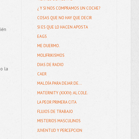
¿ Y SI NOS COMPRAMOS UN COCHE?
COSAS QUE NO HAY QUE DECIR
SI ES QUE LO HACEN APOSTA
ién
EAGS
ME DUERMO.
MOLIFRIKISMOS
DIAS DE RADIO
o la
CAER
MAL DÍA PARA DEJAR DE...
MATERNITY (XXXV): AL COLE.
LA PEOR PRIMERA CITA
FLUJOS DE TRABAJO
MISTERIOS MASCULINOS
JUVENTUD Y PERCEPCION