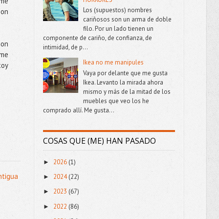
 me
Los (supuestos) nombres
son
cariñosos son un arma de doble
filo. Por un lado tienen un
componente de cariño, de confianza, de
con
intimidad, de p...
 me
Ikea no me manipules
toy
Vaya por delante que me gusta
Ikea. Levanto la mirada ahora
mismo y más de la mitad de los
muebles que veo los he
comprado allí. Me gusta...
COSAS QUE (ME) HAN PASADO
2026
(1)
►
ntigua
2024
(22)
►
2023
(67)
►
2022
(86)
►