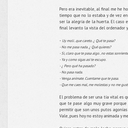
Pero era inevitable, al final me he 
tiempo que no lo estaba y de vez en
ser la alegría de la huerta. El caso
final levanto la vista del ordenador 
-
Uy moli..que careto. ¿ Qué te pasa?
- No me pasa nada. ¿ Qué quieres?
- Si, claro que te pasa algo..no estas sonrien
- Ya y como sigas así te escupo.
- ¿ Pero qué ha pasado?
- No pasa nada.
- Venga anímate. Cuentame que te pasa.
- Que me caes mal, me molestas y no me gusta
El problema de ser una tía vital es 
que te pase algo muy grave porque 
permitir que son unos putos agonías 
Vale, pues hoy no estoy animada y me