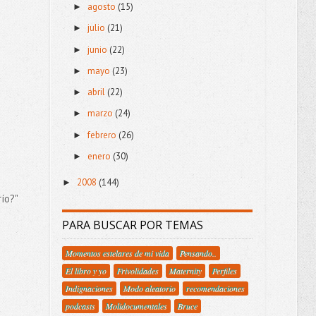
agosto
(15)
►
julio
(21)
►
junio
(22)
►
mayo
(23)
►
abril
(22)
►
marzo
(24)
►
febrero
(26)
►
enero
(30)
►
2008
(144)
►
ío?"
PARA BUSCAR POR TEMAS
Momentos estelares de mi vida
Pensando..
El libro y yo
Frivolidades
Maternity
Perfiles
Indignaciones
Modo aleatorio
recomendaciones
podcasts
Molidocumentales
Bruce