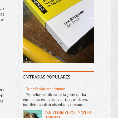
cía
 de
 al
ENTRADAS POPULARES
De profesión, vendehúmos
era
"Vendehúmos", dícese de la gente que ha
den
encontrado en las redes sociales un altavoz
da
”.
increíble para decir obviedades de manera...
CARI, CHURRI, CHATA...Y DEMÁS
HORRORES