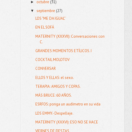
octubre
(31)
►
septiembre
(27)
▼
LOS "ME DA IGUAL"
EN EL SOFÁ
MATERNITY (XXXVII): Conversaciones con
C.
GRANDES MOMENTOS ETÍLICOS. I
COCKTAIL MOLOTOV
CONVERSAR
ELLOS Y ELLAS: el sexo.
TERAPIA: AMIGOS Y COPAS.
MÁS BRUCE: 60 AÑOS.
ESRFOS: ponga un audímetro en su vida
LOS EMMY.- Despelleje.
MATERNITY (XXXVI): ESO NO SE HACE
VIERNES DE FIESTAS