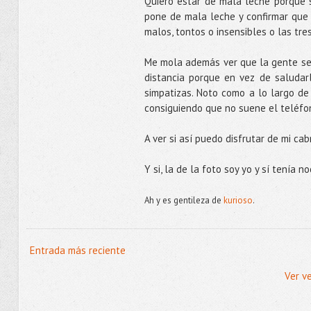
Quiero estar de mala leche porque 
pone de mala leche y confirmar que
malos, tontos o insensibles o las tres
Me mola además ver que la gente se 
distancia porque en vez de saludar
simpatizas. Noto como a lo largo d
consiguiendo que no suene el teléfo
A ver si así puedo disfrutar de mi cab
Y si, la de la foto soy yo y sí tenía n
Ah y es gentileza de
kurioso
.
Entrada más reciente
Ver v