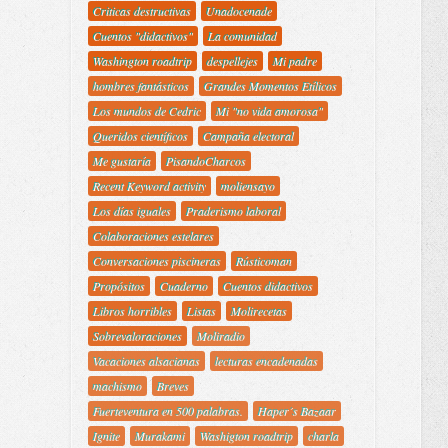
Criticas destructivas
Unadocenade
Cuentos "didactivos"
La comunidad
Washington roadtrip
despellejes
Mi padre
hombres fantásticos
Grandes Momentos Etílicos
Los mundos de Cedric
Mi "no vida amorosa"
Queridos científicos
Campaña electoral
Me gustaría
PisandoCharcos
Recent Keyword activity
moliensayo
Los días iguales
Praderismo laboral
Colaboraciones estelares
Conversaciones piscineras
Rústicoman
Propósitos
Cuaderno
Cuentos didactivos
Libros horribles
Listas
Molirecetas
Sobrevaloraciones
Moliradio
Vacaciones alsacianas
lecturas encadenadas
machismo
Breves
Fuerteventura en 500 palabras.
Haper´s Bazaar
Ignite
Murakami
Washigton roadtrip
charla