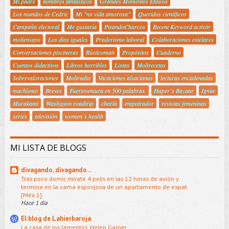
Mi padre
hombres fantásticos
Grandes Momentos Etílicos
Los mundos de Cedric
Mi "no vida amorosa"
Queridos científicos
Campaña electoral
Me gustaría
PisandoCharcos
Recent Keyword activity
moliensayo
Los días iguales
Praderismo laboral
Colaboraciones estelares
Conversaciones piscineras
Rústicoman
Propósitos
Cuaderno
Cuentos didactivos
Libros horribles
Listas
Molirecetas
Sobrevaloraciones
Moliradio
Vacaciones alsacianas
lecturas encadenadas
machismo
Breves
Fuerteventura en 500 palabras.
Haper´s Bazaar
Ignite
Murakami
Washigton roadtrip
charla
empotrador
revistas femeninas
series
televisión
women´s health
MI LISTA DE BLOGS
divagando, divagando...
Tras poco domir, mírate 4 pelis en las 12 horas de avión y
termina en la cama esponjosa de un apartamento de expat
[Méx 1]
Hace 1 día
El blog de Lahierbaroja
La casa de los lamentos, Helen Garner