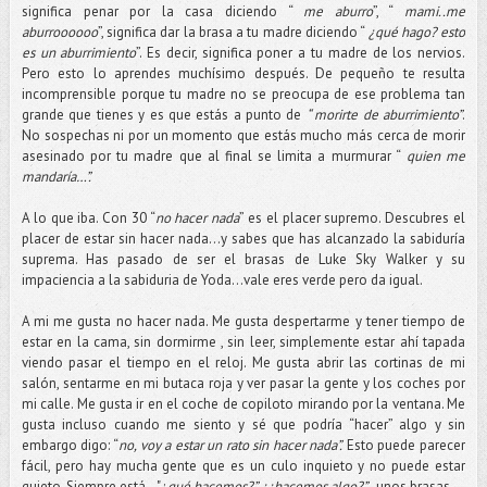
significa penar por la casa diciendo “
me aburro
”, “
mami..me
aburroooooo
”, significa dar la brasa a tu madre diciendo “
¿qué hago? esto
es un aburrimiento
”. Es decir, significa poner a tu madre de los nervios.
Pero esto lo aprendes muchísimo después. De pequeño te resulta
incomprensible porque tu madre no se preocupa de ese problema tan
grande que tienes y es que estás a punto de
“ morirte de aburrimiento”
.
No sospechas ni por un momento que estás mucho más cerca de morir
asesinado por tu madre que al final se limita a murmurar “
quien me
mandaría…”.
A lo que iba. Con 30 “
no hacer nada
” es el placer supremo. Descubres el
placer de estar sin hacer nada…y sabes que has alcanzado la sabiduría
suprema. Has pasado de ser el brasas de Luke Sky Walker y su
impaciencia a la sabiduria de Yoda…vale eres verde pero da igual.
A mi me gusta no hacer nada. Me gusta despertarme y tener tiempo de
estar en la cama, sin dormirme , sin leer, simplemente estar ahí tapada
viendo pasar el tiempo en el reloj. Me gusta abrir las cortinas de mi
salón, sentarme en mi butaca roja y ver pasar la gente y los coches por
mi calle. Me gusta ir en el coche de copiloto mirando por la ventana. Me
gusta incluso cuando me siento y sé que podría “hacer” algo y sin
embargo digo: “
no, voy a estar un rato sin hacer nada”.
Esto puede parecer
fácil, pero hay mucha gente que es un culo inquieto y no puede estar
quieto. Siempre está…"¿
qué hacemos?”
¿¿hacemos algo?”…
unos brasas.