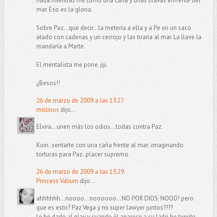
nada mientras me tomo una caña y unas bravas enfrente del
mar. Eso es la gloria.
Sobre Paz...que decir...la metería a ella y a Pe en un saco
atado con cadenas y un cerrojo y las tiraría al mar. La llave la
mandaría a Marte.
El mentalista me pone, jiji.
¡¡Besos!!
26 de marzo de 2009 a las 13:27
molinos
dijo...
Elvira...unen más los odios...todas contra Paz.
Kuin..sentarte con una caña frente al mar..imaginando
torturas para Paz..placer supremo.
26 de marzo de 2009 a las 13:29
Princess Valium
dijo...
ahhhhhh...noooo...noooooo...NO POR DIOS; NOOO! pero
que es esto? Paz Vega y mi super lawyer juntos????
Le he dado al play y cuando él aparece a su lado he tenido