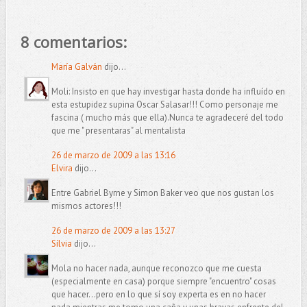
8 comentarios:
María Galván
dijo...
Moli: Insisto en que hay investigar hasta donde ha influído en
esta estupidez supina Oscar Salasar!!! Como personaje me
fascina ( mucho más que ella).Nunca te agradeceré del todo
que me " presentaras" al mentalista
26 de marzo de 2009 a las 13:16
Elvira
dijo...
Entre Gabriel Byrne y Simon Baker veo que nos gustan los
mismos actores!!!
26 de marzo de 2009 a las 13:27
Sílvia
dijo...
Mola no hacer nada, aunque reconozco que me cuesta
(especialmente en casa) porque siempre "encuentro" cosas
que hacer...pero en lo que sí soy experta es en no hacer