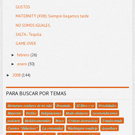
GUSTOS
MATERNITY (XVIII): Siempre llegamos tarde
NO SOMOS IGUALES.
SALTA.- Tequila.
GAME OVER
febrero
(26)
►
enero
(30)
►
2008
(144)
►
PARA BUSCAR POR TEMAS
Momentos estelares de mi vida
Pensando..
El libro y yo
Frivolidades
Maternity
Perfiles
Indignaciones
Modo aleatorio
recomendaciones
podcasts
Molidocumentales
Bruce
Criticas destructivas
Unadocenade
Cuentos "didactivos"
La comunidad
Washington roadtrip
despellejes