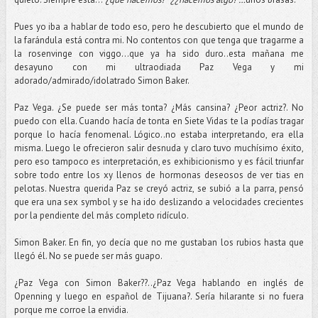
Pues yo iba a hablar de todo eso, pero he descubierto que el mundo de
la farándula está contra mi. No contentos con que tenga que tragarme a
la rosenvinge con viggo…que ya ha sido duro..esta mañana me
desayuno con mi ultraodiada Paz Vega y mi
adorado/admirado/idolatrado Simon Baker.
Paz Vega. ¿Se puede ser más tonta? ¿Más cansina? ¿Peor actriz?. No
puedo con ella. Cuando hacía de tonta en Siete Vidas te la podías tragar
porque lo hacía fenomenal. Lógico..no estaba interpretando, era ella
misma. Luego le ofrecieron salir desnuda y claro tuvo muchísimo éxito,
pero eso tampoco es interpretación, es exhibicionismo y es fácil triunfar
sobre todo entre los xy llenos de hormonas deseosos de ver tias en
pelotas. Nuestra querida Paz se creyó actriz, se subió a la parra, pensó
que era una sex symbol y se ha ido deslizando a velocidades crecientes
por la pendiente del más completo ridículo.
Simon Baker. En fin, yo decía que no me gustaban los rubios hasta que
llegó él. No se puede ser más guapo.
¿Paz Vega con Simon Baker??..¿Paz Vega hablando en inglés de
Openning y luego en español de Tijuana?. Sería hilarante si no fuera
porque me corroe la envidia.