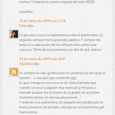
encima. Y todavía no camino erguida del todo XDDD
saluditos!
24 de marzo de 2009 a las 17:58
Elvira
dijo...
Es que una cosa es la autoestima y otra el autobombo. Lo
segundo siempre me ha parecido patético. Y siempre me
viene a la cabeza uno de los refranes más ciertos que
conozco: "Dime de qué presumes y te diré de qué careces."
24 de marzo de 2009 a las 18:07
Adaldrida
dijo...
Yo siempre he sido gordita pero mi complejo no me quita el
hambre... o sea que sigo comiendo jijijij.
Lo que sí tengo es esa cosa no sé cómo llamarla que
cuando conozco a alguien muy especial (y me pasa a
menudo porque veo lo bueno de la gente), en un primer
momento pienso "es demasiado para mí..."
Y respecto a la autoestima, de pequeña me pasaba que no
tenía conciencia de pecado, creía que yo era buenísima, jarl,
buena pieza.