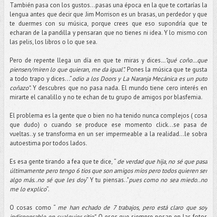
También pasa con los gustos…pasas una época en la que te cortarías la
lengua antes que decir que Jim Morrison es un brasas, un perdedor y que
te duermes con su música, porque crees que eso supondría que te
echaran de la pandilla y pensaran que no tienes ni idea. Y lo mismo con
las pelis, los libros o lo que sea.
Pero de repente llega un día en que te miras y dices
…”qué coño…que
piensen/miren lo que quieran, me da igual”.
Pones la música que te gusta
a todo trapo y dices…”
odio a los Doors y La Naranja Mecánica es un puto
coñazo”
. Y descubres que no pasa nada. El mundo tiene cero interés en
mirarte el canalillo y no te echan de tu grupo de amigos por blasfemia.
El problema es la gente que o bien no ha tenido nunca complejos ( cosa
que dudo) o cuando se produce ese momento click…se pasa de
vueltas..y se transforma en un ser impermeable a la realidad…le sobra
autoestima por todos lados.
Es esa gente tirando a fea que te dice, “
de verdad que hija, no sé que pasa
últimamente pero tengo 6 tios que son amigos míos pero todos quieren ser
algo más..no sé que les doy
” Y tu piensas.."
pues como no sea miedo..no
me lo explico
”.
O cosas como “
me han echado de 7 trabajos, pero está claro que soy
indispensable en cualquier sitio”
. O esos que siempre posan en las fotos