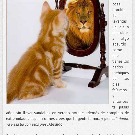
cosa
horrible.
Te
levantas
un día y
descubre
s algo
absurdo
como
que
tienes los
dedos
meñiques
de los
pies
feísimos
y
entonces
te pasas
años sin llevar sandalias en verano porque además de complejo de
extremidades espantiformes crees que la gente te mira y piensa “
donde
va a esa tía con esos pies
”. Absurdo.