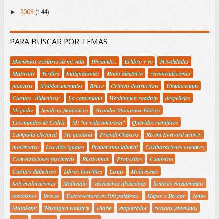
2008
(144)
►
PARA BUSCAR POR TEMAS
Momentos estelares de mi vida
Pensando..
El libro y yo
Frivolidades
Maternity
Perfiles
Indignaciones
Modo aleatorio
recomendaciones
podcasts
Molidocumentales
Bruce
Criticas destructivas
Unadocenade
Cuentos "didactivos"
La comunidad
Washington roadtrip
despellejes
Mi padre
hombres fantásticos
Grandes Momentos Etílicos
Los mundos de Cedric
Mi "no vida amorosa"
Queridos científicos
Campaña electoral
Me gustaría
PisandoCharcos
Recent Keyword activity
moliensayo
Los días iguales
Praderismo laboral
Colaboraciones estelares
Conversaciones piscineras
Rústicoman
Propósitos
Cuaderno
Cuentos didactivos
Libros horribles
Listas
Molirecetas
Sobrevaloraciones
Moliradio
Vacaciones alsacianas
lecturas encadenadas
machismo
Breves
Fuerteventura en 500 palabras.
Haper´s Bazaar
Ignite
Murakami
Washigton roadtrip
charla
empotrador
revistas femeninas