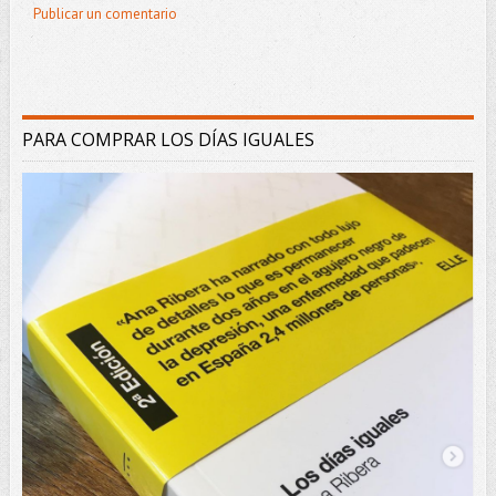
Publicar un comentario
PARA COMPRAR LOS DÍAS IGUALES