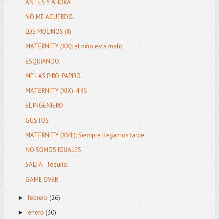
ANTES Y AHORA
NO ME ACUERDO.
LOS MOLINOS (II)
MATERNITY (XX): el niño está malo
ESQUIANDO.
ME LAS PIRO, PAPIRO.
MATERNITY (XIX): 4:45
EL INGENIERO
GUSTOS
MATERNITY (XVIII): Siempre llegamos tarde
NO SOMOS IGUALES.
SALTA.- Tequila.
GAME OVER
febrero
(26)
►
enero
(30)
►