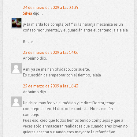
24 de marzo de 2009 a las 23:39
Sílvia
dijo...
¡A la mierda los complejos! Y si, la naranja mecánica es un
coñazo monumental, y el guardián entre el centeno jajajajaja
Besos
25 de marzo de 2009 a las 14:06
Anónimo dijo...
A mí ya se me han olvidado, por suerte.
Es cuestión de empeorar con el tiempo, jajaja
25 de marzo de 2009 a las 16:43
Anónimo dijo...
Un chico muy feo va al médido y le dice: Doctor, tengo
complejo de feo. El doctor le contesta: No es ningún
complejo.
Pues eso, creo que todos hemos tenido complejos y que a
veces sólo enmascaran realidades que cuando eres joven no
quieres aceptar y cuando eres mayor te la refanfinflan.