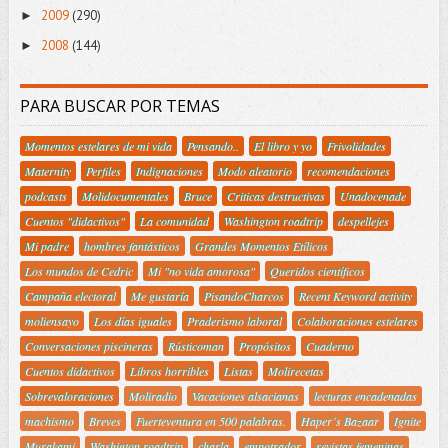
2009
(290)
►
2008
(144)
►
PARA BUSCAR POR TEMAS
Momentos estelares de mi vida
Pensando..
El libro y yo
Frivolidades
Maternity
Perfiles
Indignaciones
Modo aleatorio
recomendaciones
podcasts
Molidocumentales
Bruce
Criticas destructivas
Unadocenade
Cuentos "didactivos"
La comunidad
Washington roadtrip
despellejes
Mi padre
hombres fantásticos
Grandes Momentos Etílicos
Los mundos de Cedric
Mi "no vida amorosa"
Queridos científicos
Campaña electoral
Me gustaría
PisandoCharcos
Recent Keyword activity
moliensayo
Los días iguales
Praderismo laboral
Colaboraciones estelares
Conversaciones piscineras
Rústicoman
Propósitos
Cuaderno
Cuentos didactivos
Libros horribles
Listas
Molirecetas
Sobrevaloraciones
Moliradio
Vacaciones alsacianas
lecturas encadenadas
machismo
Breves
Fuerteventura en 500 palabras.
Haper´s Bazaar
Ignite
Murakami
Washigton roadtrip
charla
empotrador
revistas femeninas