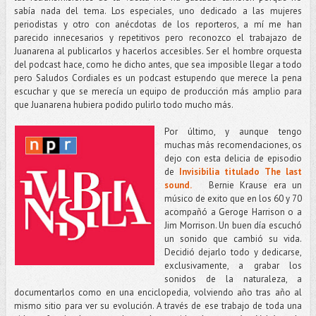
sabía nada del tema. Los especiales, uno dedicado a las mujeres
periodistas y otro con anécdotas de los reporteros, a mí me han
parecido innecesarios y repetitivos pero reconozco el trabajazo de
Juanarena al publicarlos y hacerlos accesibles. Ser el hombre orquesta
del podcast hace, como he dicho antes, que sea imposible llegar a todo
pero Saludos Cordiales es un podcast estupendo que merece la pena
escuchar y que se merecía un equipo de producción más amplio para
que Juanarena hubiera podido pulirlo todo mucho más.
Por último, y aunque tengo
muchas más recomendaciones, os
dejo con esta delicia de episodio
de
Invisibilia titulado The last
sound.
Bernie Krause era un
músico de exito que en los 60 y 70
acompañó a Geroge Harrison o a
Jim Morrison. Un buen día escuchó
un sonido que cambió su vida.
Decidió dejarlo todo y dedicarse,
exclusivamente, a grabar los
sonidos de la naturaleza, a
documentarlos como en una enciclopedia, volviendo año tras año al
mismo sitio para ver su evolución. A través de ese trabajo de toda una