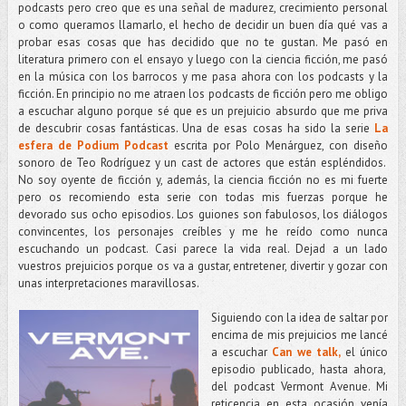
podcasts pero creo que es una señal de madurez, crecimiento personal
o como queramos llamarlo, el hecho de decidir un buen día qué vas a
probar esas cosas que has decidido que no te gustan. Me pasó en
literatura primero con el ensayo y luego con la ciencia ficción, me pasó
en la música con los barrocos y me pasa ahora con los podcasts y la
ficción. En principio no me atraen los podcasts de ficción pero me obligo
a escuchar alguno porque sé que es un prejuicio absurdo que me priva
de descubrir cosas fantásticas. Una de esas cosas ha sido la serie
La
esfera de Podium Podcast
escrita por Polo Menárguez, con diseño
sonoro de Teo Rodríguez y un cast de actores que están espléndidos.
No soy oyente de ficción y, además, la ciencia ficción no es mi fuerte
pero os recomiendo esta serie con todas mis fuerzas porque he
devorado sus ocho episodios. Los guiones son fabulosos, los diálogos
convincentes, los personajes creíbles y me he reído como nunca
escuchando un podcast. Casi parece la vida real. Dejad a un lado
vuestros prejuicios porque os va a gustar, entretener, divertir y gozar con
unas interpretaciones maravillosas.
Siguiendo con la idea de saltar por
encima de mis prejuicios me lancé
a escuchar
Can we talk,
el único
episodio publicado, hasta ahora,
del podcast Vermont Avenue. Mi
reticencia en esta ocasión venía