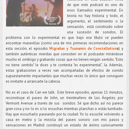
de que este podcast es uno de
esos llamados experimental. En
teoría no hay historia y todo, el
argumento, el sentimiento o la
sensación, está construido sobre
una sucesión de sonidos. El
problema con lo experimental es que bajo ese título se pueden
encontrar maravillas (como una de mis primeras recomendaciones en
esta sección, el episodio
Migrañas y Tsunamis de Constellation
s
) y
también auténticas mierdas que consisten en el podcaster mirándose
mucho el ombligo y grabando cosas que no tienen ningún sentido. "Esto
no tiene sentido" le dices y te contesta "es experimental". Ja. Además,
estas grabaciones a veces van acompañadas de efectos de sonido
supuestamente impactantes que muchas veces lo único que consiguen
es invitarte a arrancarte la cabeza.
No es el caso de Can we talk. Este breve episodio, apenas 11 minutos,
reconstruye el paseo de John, un treinteañero de Los Ángeles, por
Vermont Avenue a través de sus sonidos. Sé que dicho así no parece
gran cosa y no lo es si lo escuchas mientras planchas o estás tumbado.
Hay que escucharlo paseando por tu ciudad. Yo lo escuché volviendo a
casa en metro y la mezcla del paseo sonoro con mis pasos y
sensaciones en Madrid construyó un estado de ánimo curiosamente