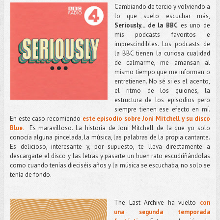
Cambiando de tercio y volviendo a
lo que suelo escuchar más,
Seriously... de la BBC
es uno de
mis podcasts favoritos e
imprescindibles. Los podcasts de
la BBC tienen la curiosa cualidad
de calmarme, me amansan al
mismo tiempo que me informan o
entretienen. No sé si es el acento,
el ritmo de los guiones, la
estructura de los episodios pero
siempre tienen ese efecto en mí.
En este caso recomiendo
este episodio sobre Joni Mitchell y su disco
Blue.
Es maravilloso. La historia de Joni Mitchell de la que yo solo
conocía alguna pincelada, la música, las palabras de la propia cantante.
Es delicioso, interesante y, por supuesto, te lleva directamente a
descargarte el disco y las letras y pasarte un buen rato escudriñándolas
como cuando tenías dieciséis años y la música se escuchaba, no solo se
tenía de fondo.
The Last Archive ha vuelto
con
una segunda temporada