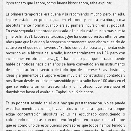
ignorar pero que Lepore, como buena historiadora, sabe explicar.
La primera temporada era buena y la recomiendo mucho pero, en ella,
Lepore estaba un poco rígida en el tono y en la escritura, cosa
absolutamente normal cuando era su primera incursión en el podcast.
En esta segunda temporada dedicada a la duda, está mucho más suelta
y mejor. En 2021, Lepore reflexiona: ¿Qué ha ocurrido en los últimos cien
años para que la duda y la sospecha permanente sean ahora el caldo de
cultivo en el que nos movemos? El hilo conductor para argumentar este
recorrido es la historia de la radio, fundamentalmente en USA, pero con
incursiones en otros países. ¿Qué ha pasado para que la radio, fuente
fiable de noticias hace cien años se haya convertido en un instrumento
de manipulación al servicio de todo tipo de intereses? Las historias,
ideas y argumentos de Lepore están muy bien construidos y contados y
nos llevan desde un juicio retransmitido por la radio hace 100 años en el
que se enfrentaron un creacionista y un profesor que enseñaba el
darwinismo hasta el asalto al Capitolio el 6 de enero.
Es un podcast sesudo en el que hay que prestar atención. No se puede
escuchar mientras cocinas, lavas platos o pasas la aspiradora porque
exige concentración absoluta. Yo lo he escuchado conduciendo o
coloreando mandalas, con mi atención plena en lo que cuenta Lepore
que es como uno de esos buenos profesores que todos hemos tenido y
que te mantiene atento a cada palabra que pronuncia. Un profesor de