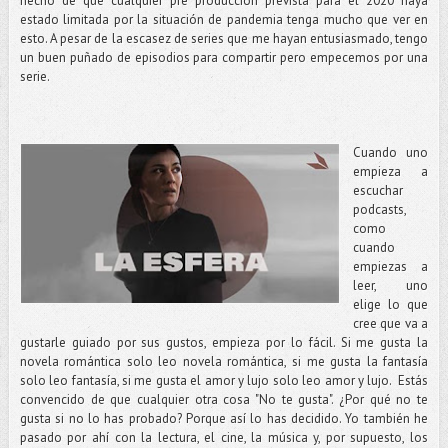
hecho de que cualquier pre producción prevista para el 2020 haya
estado limitada por la situación de pandemia tenga mucho que ver en
esto. A pesar de la escasez de series que me hayan entusiasmado, tengo
un buen puñado de episodios para compartir pero empecemos por una
serie.
Cuando uno
empieza a
escuchar
podcasts,
como
cuando
empiezas a
leer, uno
elige lo que
cree que va a
gustarle guiado por sus gustos, empieza por lo fácil. Si me gusta la
novela romántica solo leo novela romántica, si me gusta la fantasía
solo leo fantasía, si me gusta el amor y lujo solo leo amor y lujo. Estás
convencido de que cualquier otra cosa "No te gusta". ¿Por qué no te
gusta si no lo has probado? Porque así lo has decidido. Yo también he
pasado por ahí con la lectura, el cine, la música y, por supuesto, los