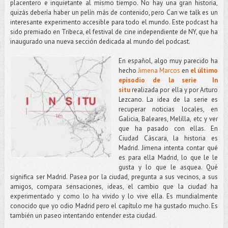
placentero e inquietante al mismo tiempo. No hay una gran historia,
quizás debería haber un pelín más de contenido, pero Can we talk es un
interesante experimento accesible para todo el mundo. Este podcast ha
sido premiado en Tribeca, el festival de cine independiente de NY, que ha
inaugurado una nueva sección dedicada al mundo del podcast.
En español, algo muy parecido ha
hecho
Jimena Marcos
en
el último
episodio de la serie In
situ
realizada por ella y por Arturo
Lezcano. La idea de la serie es
recuperar noticias locales, en
Galicia, Baleares, Melilla, etc y ver
que ha pasado con ellas. En
Ciudad Cáscara, la historia es
Madrid. Jimena intenta contar qué
es para ella Madrid, lo que le le
gusta y lo que le asquea. Qué
significa ser Madrid. Pasea por la ciudad, pregunta a sus vecinos, a sus
amigos, compara sensaciones, ideas, el cambio que la ciudad ha
experimentado y como lo ha vivido y lo vive ella. Es mundialmente
conocido que yo odio Madrid pero el capítulo me ha gustado mucho. Es
también un paseo intentando entender esta ciudad.