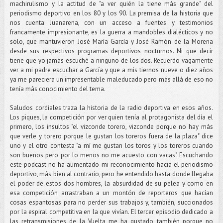
machirulismo y la actitud de "a ver quién la tiene más grande" del
periodismo deportivo en los 80 y los 90. La premisa de la historia que
nos cuenta Juanarena, con un acceso a fuentes y testimonios
francamente impresionante, es la guerra a mandobles dialécticos y no
solo, que mantuvieron José María García y José Ramón de la Morena
desde sus respectivos programas deportivos nocturnos. Ni que decir
tiene que yo jamás escuché a ninguno de los dos. Recuerdo vagamente
ver a mi padre escuchar a García y que a mis tiernos nueve o diez años
ya me pareciera un impresentable maleducado pero más allá de eso no
tenía más conocimiento del tema.
Saludos cordiales traza la historia de la radio deportiva en esos años.
Los piques, la competición por ver quien tenía al protagonista del día el
primero, los insultos "el vizconde torero, vizconde porque no hay más
que verle y torero porque le gustan los toreros fuera de la plaza" dice
uno y el otro contesta "a mí me gustan los toros y los toreros cuando
son buenos pero por lo menos no me acuesto con vacas". Escuchando
este podcast no ha aumentado mi reconocimiento hacia el periodismo
deportivo, más bien al contrario, pero he entendido hasta donde llegaba
el poder de estos dos hombres, la absurdidad de su pelea y como en
esa competición arrastraban a un montón de reporteros que hacían
cosas espantosas para no perder sus trabajos y, también, succionados
por la espiral competitiva en la que vivían. El tercer episodio dedicado a
las retransmisiones de la Vuelta me ha gustado también porque no