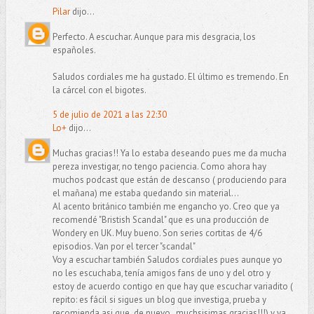
Pilar
dijo...
Perfecto. A escuchar. Aunque para mis desgracia, los
españoles.
Saludos cordiales me ha gustado. El último es tremendo. En
la cárcel con el bigotes.
5 de julio de 2021 a las 22:30
Lo+
dijo...
Muchas gracias!! Ya lo estaba deseando pues me da mucha
pereza investigar, no tengo paciencia. Como ahora hay
muchos podcast que están de descanso ( produciendo para
el mañana) me estaba quedando sin material...
Al acento británico también me engancho yo. Creo que ya
recomendé "Bristish Scandal" que es una producción de
Wondery en UK. Muy bueno. Son series cortitas de 4/6
episodios. Van por el tercer "scandal"
Voy a escuchar también Saludos cordiales pues aunque yo
no les escuchaba, tenía amigos fans de uno y del otro y
estoy de acuerdo contigo en que hay que escuchar variadito (
repito: es fácil si sigues un blog que investiga, prueba y
recomienda asi que ,de nuevo , muchsisimas gracias!!!) y ya