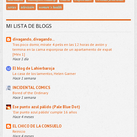
series
televisión
women´s health
MI LISTA DE BLOGS
divagando, divagando...
Tras poco domir, mírate 4 pelis en las 12 horas de avión y
termina en la cama esponjosa de un apartamento de expat
[Méx 1]
Hace 1 día
El blog de Lahierbaroja
La casa de los lamentos, Helen Garner
Hace 1 semana
INCIDENTAL COMICS
Bored of the Ordinary
Hace 1 semana
Ese punto azul pálido (Pale Blue Dot)
'Ese punto azul pálido' cumple 16 años
Hace 4 meses
EL CHICO DE LA CONSUELO
Reinicio
Hace 4 meses