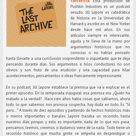
fantástica
. Esta producción de
Pushkin Industries es un podcast
sesudo. Jill Lepore es catedrática
de historia en la Universidad de
Harvard y escribe en el New Yorker
desde hace mil años. En sus
artículos siempre es interesante,
aguda y te lleva de la mano por
argumentos históricos que no
conocías o no habías pensado
hasta llevarte a una conclusión sorprendente o inquietante que te deja
pensando durante días. Sus argumentos e hilos conductores no son
obvios y son fruto de una erudición y una capacidad para hilar
acontecimientos, pensamientos e ideas francamente impresionante.
En su podcast, Jill Lepore establece la premisa que va a explicar en el
primer episodio. En la temporada inaugural esa premisa era ¿Quién ha
matado a la verdad? . Hace cien años había cosas que sabíamos, ahora
todo lo que sabemos nos provoca sospecha, hay duda en todo. Es "Sí
pero..." A través de diez episodios y partiendo de hechos históricos más
o menos importantes o banales Lepore trazaba un recorrido hasta
nuestros días porque, y esto es importante, nada de lo que nos pasa,
pensamos, leemos, creemos o dudamos viene de la nada. Todo tiene un
recorrido histórico que mucha gente se empeña en desprestigiar o