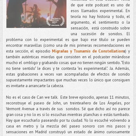
de que este podcast es uno de
esos llamados experimental. En
teoría no hay historia y todo, el
argumento, el sentimiento o la
sensación, está construido sobre
una sucesión de sonidos. El
problema con lo experimental es que bajo ese título se pueden
encontrar maravillas (como una de mis primeras recomendaciones en
esta sección, el episodio
Migrañas y Tsunamis de Constellation
s
) y
también auténticas mierdas que consisten en el podcaster mirándose
mucho el ombligo y grabando cosas que no tienen ningún sentido. "Esto
no tiene sentido" le dices y te contesta "es experimental". Ja. Además,
estas grabaciones a veces van acompañadas de efectos de sonido
supuestamente impactantes que muchas veces lo único que consiguen
es invitarte a arrancarte la cabeza.
No es el caso de Can we talk. Este breve episodio, apenas 11 minutos,
reconstruye el paseo de John, un treinteañero de Los Ángeles, por
Vermont Avenue a través de sus sonidos. Sé que dicho así no parece
gran cosa y no lo es si lo escuchas mientras planchas o estás tumbado.
Hay que escucharlo paseando por tu ciudad. Yo lo escuché volviendo a
casa en metro y la mezcla del paseo sonoro con mis pasos y
sensaciones en Madrid construyó un estado de ánimo curiosamente