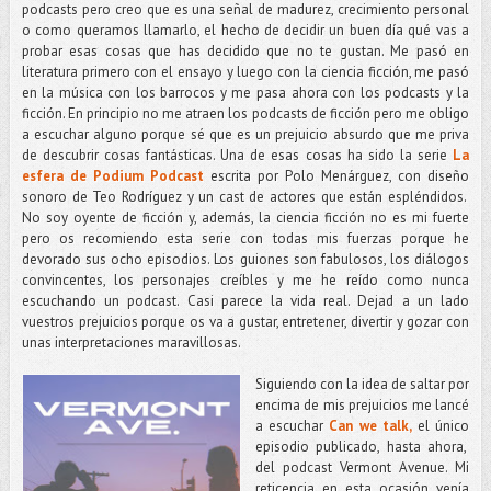
podcasts pero creo que es una señal de madurez, crecimiento personal
o como queramos llamarlo, el hecho de decidir un buen día qué vas a
probar esas cosas que has decidido que no te gustan. Me pasó en
literatura primero con el ensayo y luego con la ciencia ficción, me pasó
en la música con los barrocos y me pasa ahora con los podcasts y la
ficción. En principio no me atraen los podcasts de ficción pero me obligo
a escuchar alguno porque sé que es un prejuicio absurdo que me priva
de descubrir cosas fantásticas. Una de esas cosas ha sido la serie
La
esfera de Podium Podcast
escrita por Polo Menárguez, con diseño
sonoro de Teo Rodríguez y un cast de actores que están espléndidos.
No soy oyente de ficción y, además, la ciencia ficción no es mi fuerte
pero os recomiendo esta serie con todas mis fuerzas porque he
devorado sus ocho episodios. Los guiones son fabulosos, los diálogos
convincentes, los personajes creíbles y me he reído como nunca
escuchando un podcast. Casi parece la vida real. Dejad a un lado
vuestros prejuicios porque os va a gustar, entretener, divertir y gozar con
unas interpretaciones maravillosas.
Siguiendo con la idea de saltar por
encima de mis prejuicios me lancé
a escuchar
Can we talk,
el único
episodio publicado, hasta ahora,
del podcast Vermont Avenue. Mi
reticencia en esta ocasión venía