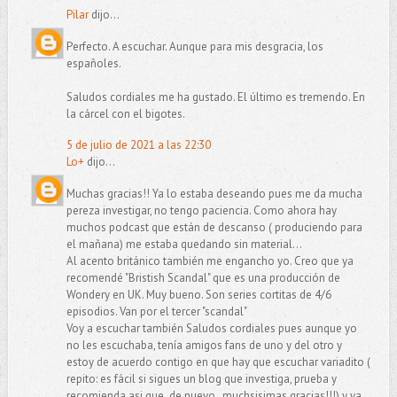
Pilar
dijo...
Perfecto. A escuchar. Aunque para mis desgracia, los
españoles.
Saludos cordiales me ha gustado. El último es tremendo. En
la cárcel con el bigotes.
5 de julio de 2021 a las 22:30
Lo+
dijo...
Muchas gracias!! Ya lo estaba deseando pues me da mucha
pereza investigar, no tengo paciencia. Como ahora hay
muchos podcast que están de descanso ( produciendo para
el mañana) me estaba quedando sin material...
Al acento británico también me engancho yo. Creo que ya
recomendé "Bristish Scandal" que es una producción de
Wondery en UK. Muy bueno. Son series cortitas de 4/6
episodios. Van por el tercer "scandal"
Voy a escuchar también Saludos cordiales pues aunque yo
no les escuchaba, tenía amigos fans de uno y del otro y
estoy de acuerdo contigo en que hay que escuchar variadito (
repito: es fácil si sigues un blog que investiga, prueba y
recomienda asi que ,de nuevo , muchsisimas gracias!!!) y ya