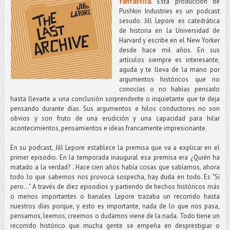
fantástica
. Esta producción de
Pushkin Industries es un podcast
sesudo. Jill Lepore es catedrática
de historia en la Universidad de
Harvard y escribe en el New Yorker
desde hace mil años. En sus
artículos siempre es interesante,
aguda y te lleva de la mano por
argumentos históricos que no
conocías o no habías pensado
hasta llevarte a una conclusión sorprendente o inquietante que te deja
pensando durante días. Sus argumentos e hilos conductores no son
obvios y son fruto de una erudición y una capacidad para hilar
acontecimientos, pensamientos e ideas francamente impresionante.
En su podcast, Jill Lepore establece la premisa que va a explicar en el
primer episodio. En la temporada inaugural esa premisa era ¿Quién ha
matado a la verdad? . Hace cien años había cosas que sabíamos, ahora
todo lo que sabemos nos provoca sospecha, hay duda en todo. Es "Sí
pero..." A través de diez episodios y partiendo de hechos históricos más
o menos importantes o banales Lepore trazaba un recorrido hasta
nuestros días porque, y esto es importante, nada de lo que nos pasa,
pensamos, leemos, creemos o dudamos viene de la nada. Todo tiene un
recorrido histórico que mucha gente se empeña en desprestigiar o