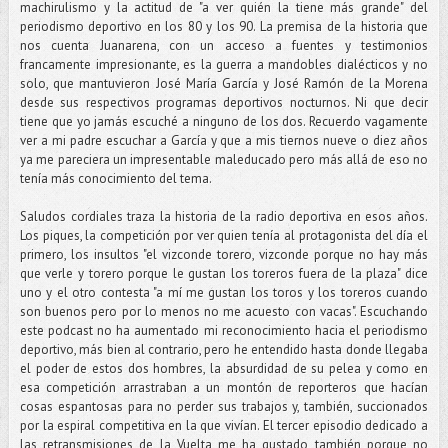
machirulismo y la actitud de "a ver quién la tiene más grande" del
periodismo deportivo en los 80 y los 90. La premisa de la historia que
nos cuenta Juanarena, con un acceso a fuentes y testimonios
francamente impresionante, es la guerra a mandobles dialécticos y no
solo, que mantuvieron José María García y José Ramón de la Morena
desde sus respectivos programas deportivos nocturnos. Ni que decir
tiene que yo jamás escuché a ninguno de los dos. Recuerdo vagamente
ver a mi padre escuchar a García y que a mis tiernos nueve o diez años
ya me pareciera un impresentable maleducado pero más allá de eso no
tenía más conocimiento del tema.
Saludos cordiales traza la historia de la radio deportiva en esos años.
Los piques, la competición por ver quien tenía al protagonista del día el
primero, los insultos "el vizconde torero, vizconde porque no hay más
que verle y torero porque le gustan los toreros fuera de la plaza" dice
uno y el otro contesta "a mí me gustan los toros y los toreros cuando
son buenos pero por lo menos no me acuesto con vacas". Escuchando
este podcast no ha aumentado mi reconocimiento hacia el periodismo
deportivo, más bien al contrario, pero he entendido hasta donde llegaba
el poder de estos dos hombres, la absurdidad de su pelea y como en
esa competición arrastraban a un montón de reporteros que hacían
cosas espantosas para no perder sus trabajos y, también, succionados
por la espiral competitiva en la que vivían. El tercer episodio dedicado a
las retransmisiones de la Vuelta me ha gustado también porque no