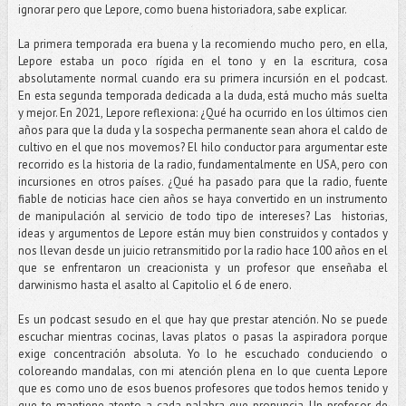
ignorar pero que Lepore, como buena historiadora, sabe explicar.
La primera temporada era buena y la recomiendo mucho pero, en ella,
Lepore estaba un poco rígida en el tono y en la escritura, cosa
absolutamente normal cuando era su primera incursión en el podcast.
En esta segunda temporada dedicada a la duda, está mucho más suelta
y mejor. En 2021, Lepore reflexiona: ¿Qué ha ocurrido en los últimos cien
años para que la duda y la sospecha permanente sean ahora el caldo de
cultivo en el que nos movemos? El hilo conductor para argumentar este
recorrido es la historia de la radio, fundamentalmente en USA, pero con
incursiones en otros países. ¿Qué ha pasado para que la radio, fuente
fiable de noticias hace cien años se haya convertido en un instrumento
de manipulación al servicio de todo tipo de intereses? Las historias,
ideas y argumentos de Lepore están muy bien construidos y contados y
nos llevan desde un juicio retransmitido por la radio hace 100 años en el
que se enfrentaron un creacionista y un profesor que enseñaba el
darwinismo hasta el asalto al Capitolio el 6 de enero.
Es un podcast sesudo en el que hay que prestar atención. No se puede
escuchar mientras cocinas, lavas platos o pasas la aspiradora porque
exige concentración absoluta. Yo lo he escuchado conduciendo o
coloreando mandalas, con mi atención plena en lo que cuenta Lepore
que es como uno de esos buenos profesores que todos hemos tenido y
que te mantiene atento a cada palabra que pronuncia. Un profesor de