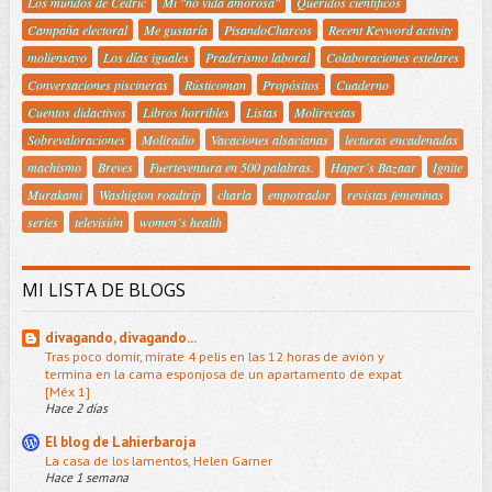
Los mundos de Cedric
Mi "no vida amorosa"
Queridos científicos
Campaña electoral
Me gustaría
PisandoCharcos
Recent Keyword activity
moliensayo
Los días iguales
Praderismo laboral
Colaboraciones estelares
Conversaciones piscineras
Rústicoman
Propósitos
Cuaderno
Cuentos didactivos
Libros horribles
Listas
Molirecetas
Sobrevaloraciones
Moliradio
Vacaciones alsacianas
lecturas encadenadas
machismo
Breves
Fuerteventura en 500 palabras.
Haper´s Bazaar
Ignite
Murakami
Washigton roadtrip
charla
empotrador
revistas femeninas
series
televisión
women´s health
MI LISTA DE BLOGS
divagando, divagando...
Tras poco domir, mírate 4 pelis en las 12 horas de avión y
termina en la cama esponjosa de un apartamento de expat
[Méx 1]
Hace 2 días
El blog de Lahierbaroja
La casa de los lamentos, Helen Garner
Hace 1 semana