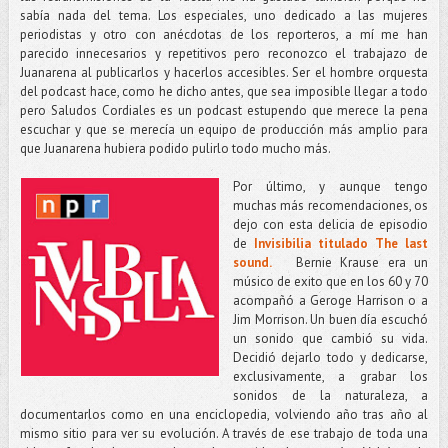
sabía nada del tema. Los especiales, uno dedicado a las mujeres
periodistas y otro con anécdotas de los reporteros, a mí me han
parecido innecesarios y repetitivos pero reconozco el trabajazo de
Juanarena al publicarlos y hacerlos accesibles. Ser el hombre orquesta
del podcast hace, como he dicho antes, que sea imposible llegar a todo
pero Saludos Cordiales es un podcast estupendo que merece la pena
escuchar y que se merecía un equipo de producción más amplio para
que Juanarena hubiera podido pulirlo todo mucho más.
Por último, y aunque tengo
muchas más recomendaciones, os
dejo con esta delicia de episodio
de
Invisibilia titulado The last
sound.
Bernie Krause era un
músico de exito que en los 60 y 70
acompañó a Geroge Harrison o a
Jim Morrison. Un buen día escuchó
un sonido que cambió su vida.
Decidió dejarlo todo y dedicarse,
exclusivamente, a grabar los
sonidos de la naturaleza, a
documentarlos como en una enciclopedia, volviendo año tras año al
mismo sitio para ver su evolución. A través de ese trabajo de toda una