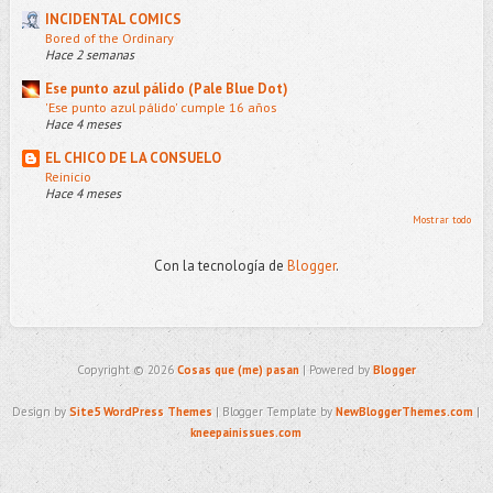
INCIDENTAL COMICS
Bored of the Ordinary
Hace 2 semanas
Ese punto azul pálido (Pale Blue Dot)
'Ese punto azul pálido' cumple 16 años
Hace 4 meses
EL CHICO DE LA CONSUELO
Reinicio
Hace 4 meses
Mostrar todo
Con la tecnología de
Blogger
.
Copyright ©
2026
Cosas que (me) pasan
| Powered by
Blogger
Design by
Site5 WordPress Themes
| Blogger Template by
NewBloggerThemes.com
|
kneepainissues.com