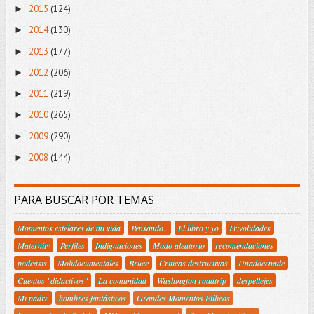
2015
(124)
►
2014
(130)
►
2013
(177)
►
2012
(206)
►
2011
(219)
►
2010
(265)
►
2009
(290)
►
2008
(144)
►
PARA BUSCAR POR TEMAS
Momentos estelares de mi vida
Pensando..
El libro y yo
Frivolidades
Maternity
Perfiles
Indignaciones
Modo aleatorio
recomendaciones
podcasts
Molidocumentales
Bruce
Criticas destructivas
Unadocenade
Cuentos "didactivos"
La comunidad
Washington roadtrip
despellejes
Mi padre
hombres fantásticos
Grandes Momentos Etílicos