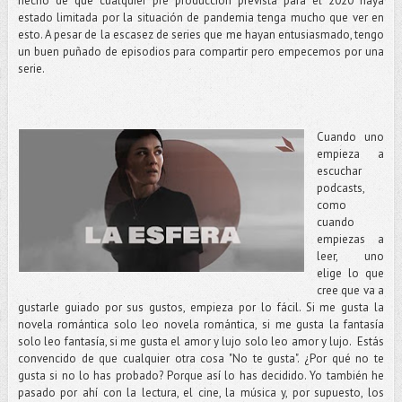
hecho de que cualquier pre producción prevista para el 2020 haya
estado limitada por la situación de pandemia tenga mucho que ver en
esto. A pesar de la escasez de series que me hayan entusiasmado, tengo
un buen puñado de episodios para compartir pero empecemos por una
serie.
Cuando uno
empieza a
escuchar
podcasts,
como
cuando
empiezas a
leer, uno
elige lo que
cree que va a
gustarle guiado por sus gustos, empieza por lo fácil. Si me gusta la
novela romántica solo leo novela romántica, si me gusta la fantasía
solo leo fantasía, si me gusta el amor y lujo solo leo amor y lujo. Estás
convencido de que cualquier otra cosa "No te gusta". ¿Por qué no te
gusta si no lo has probado? Porque así lo has decidido. Yo también he
pasado por ahí con la lectura, el cine, la música y, por supuesto, los