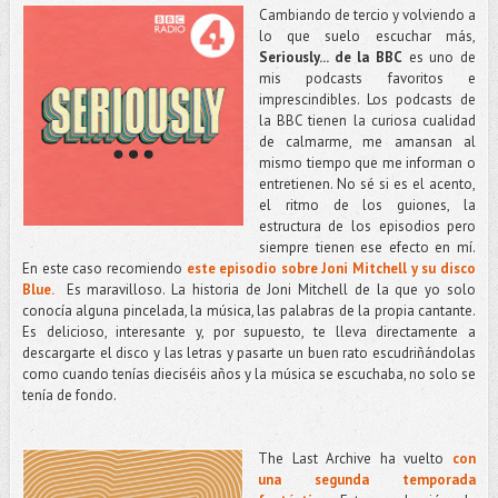
Cambiando de tercio y volviendo a
lo que suelo escuchar más,
Seriously... de la BBC
es uno de
mis podcasts favoritos e
imprescindibles. Los podcasts de
la BBC tienen la curiosa cualidad
de calmarme, me amansan al
mismo tiempo que me informan o
entretienen. No sé si es el acento,
el ritmo de los guiones, la
estructura de los episodios pero
siempre tienen ese efecto en mí.
En este caso recomiendo
este episodio sobre Joni Mitchell y su disco
Blue.
Es maravilloso. La historia de Joni Mitchell de la que yo solo
conocía alguna pincelada, la música, las palabras de la propia cantante.
Es delicioso, interesante y, por supuesto, te lleva directamente a
descargarte el disco y las letras y pasarte un buen rato escudriñándolas
como cuando tenías dieciséis años y la música se escuchaba, no solo se
tenía de fondo.
The Last Archive ha vuelto
con
una segunda temporada