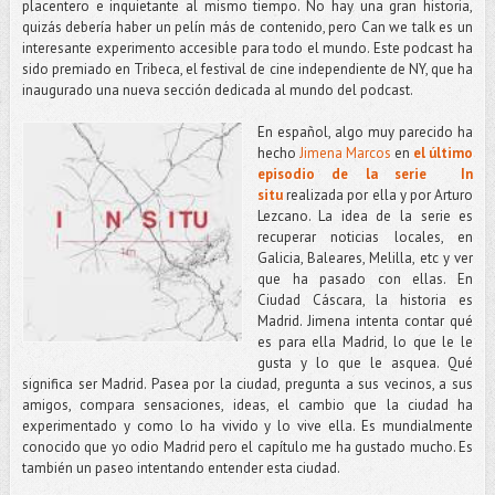
placentero e inquietante al mismo tiempo. No hay una gran historia,
quizás debería haber un pelín más de contenido, pero Can we talk es un
interesante experimento accesible para todo el mundo. Este podcast ha
sido premiado en Tribeca, el festival de cine independiente de NY, que ha
inaugurado una nueva sección dedicada al mundo del podcast.
En español, algo muy parecido ha
hecho
Jimena Marcos
en
el último
episodio de la serie In
situ
realizada por ella y por Arturo
Lezcano. La idea de la serie es
recuperar noticias locales, en
Galicia, Baleares, Melilla, etc y ver
que ha pasado con ellas. En
Ciudad Cáscara, la historia es
Madrid. Jimena intenta contar qué
es para ella Madrid, lo que le le
gusta y lo que le asquea. Qué
significa ser Madrid. Pasea por la ciudad, pregunta a sus vecinos, a sus
amigos, compara sensaciones, ideas, el cambio que la ciudad ha
experimentado y como lo ha vivido y lo vive ella. Es mundialmente
conocido que yo odio Madrid pero el capítulo me ha gustado mucho. Es
también un paseo intentando entender esta ciudad.