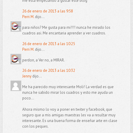
me está empezando a gustar este blog
26 de enero de 2013 a las 9:58
Perri M.
dijo...
para niños? Me gusta para mi!!!! nunca he mirado los
cuadros asi. Me encantaria aprender a ver cuadros.
26 de enero de 2013 a las 10:25
Perri M.
dijo...
perdon, a Ver no, a MIRAR.
26 de enero de 2013 a las 10:32
Jenny
dijo...
Me ha parecido muy interesante Moli! La verdad es que
nunca he sabido mirar los cuadros y esto me ayuda un
poco...
Ahora mismo lo voy a poner en twiter y facebook, que
seguro que a mis amigas maestras les va a resultar muy
interesante. Es una buena forma de enseñar arte en clase
con los peques.