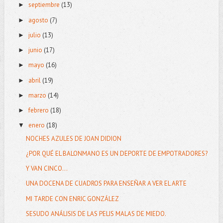
septiembre
(13)
►
agosto
(7)
►
julio
(13)
►
junio
(17)
►
mayo
(16)
►
abril
(19)
►
marzo
(14)
►
febrero
(18)
►
enero
(18)
▼
NOCHES AZULES DE JOAN DIDION
¿POR QUÉ EL BALONMANO ES UN DEPORTE DE EMPOTRADORES?
Y VAN CINCO...
UNA DOCENA DE CUADROS PARA ENSEÑAR A VER EL ARTE
MI TARDE CON ENRIC GONZÁLEZ
SESUDO ANÁLISIS DE LAS PELIS MALAS DE MIEDO.