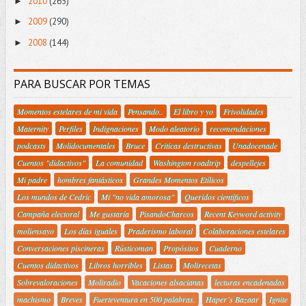
2010
(265)
►
2009
(290)
►
2008
(144)
►
PARA BUSCAR POR TEMAS
Momentos estelares de mi vida
Pensando..
El libro y yo
Frivolidades
Maternity
Perfiles
Indignaciones
Modo aleatorio
recomendaciones
podcasts
Molidocumentales
Bruce
Criticas destructivas
Unadocenade
Cuentos "didactivos"
La comunidad
Washington roadtrip
despellejes
Mi padre
hombres fantásticos
Grandes Momentos Etílicos
Los mundos de Cedric
Mi "no vida amorosa"
Queridos científicos
Campaña electoral
Me gustaría
PisandoCharcos
Recent Keyword activity
moliensayo
Los días iguales
Praderismo laboral
Colaboraciones estelares
Conversaciones piscineras
Rústicoman
Propósitos
Cuaderno
Cuentos didactivos
Libros horribles
Listas
Molirecetas
Sobrevaloraciones
Moliradio
Vacaciones alsacianas
lecturas encadenadas
machismo
Breves
Fuerteventura en 500 palabras.
Haper´s Bazaar
Ignite