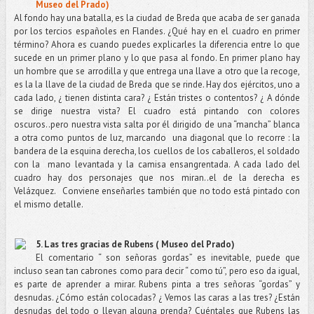
Museo del Prado)
Al fondo hay una batalla, es la ciudad de Breda que acaba de ser ganada
por los tercios españoles en Flandes. ¿Qué hay en el cuadro en primer
término? Ahora es cuando puedes explicarles la diferencia entre lo que
sucede en un primer plano y lo que pasa al fondo. En primer plano hay
un hombre que se arrodilla y que entrega una llave a otro que la recoge,
es la la llave de la ciudad de Breda que se rinde. Hay dos ejércitos, uno a
cada lado, ¿ tienen distinta cara? ¿ Están tristes o contentos? ¿ A dónde
se dirige nuestra vista? El cuadro está pintando con colores
oscuros..pero nuestra vista salta por él dirigido de una “mancha” blanca
a otra como puntos de luz, marcando
una diagonal que lo recorre : la
bandera de la esquina derecha, los cuellos de los caballeros, el soldado
con la
mano levantada y la camisa ensangrentada. A cada lado del
cuadro hay dos personajes que nos miran..el de la derecha es
Velázquez.
Conviene enseñarles también que no todo está pintado con
el mismo detalle.
5. Las tres gracias de Rubens ( Museo del Prado)
El comentario “ son señoras gordas” es inevitable, puede que
incluso sean tan cabrones como para decir “ como tú”, pero eso da igual,
es parte de aprender a mirar. Rubens pinta a tres señoras “gordas” y
desnudas. ¿Cómo están colocadas? ¿ Vemos las caras a las tres? ¿Están
desnudas del todo o llevan alguna prenda? Cuéntales que Rubens las