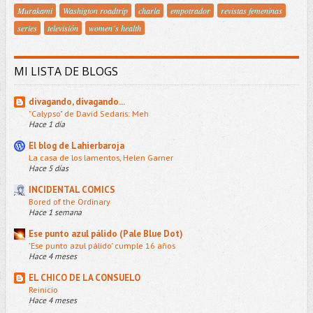
Murakami
Washigton roadtrip
charla
empotrador
revistas femeninas
series
televisión
women´s health
MI LISTA DE BLOGS
divagando, divagando...
"Calypso" de David Sedaris: Meh
Hace 1 día
El blog de Lahierbaroja
La casa de los lamentos, Helen Garner
Hace 5 días
INCIDENTAL COMICS
Bored of the Ordinary
Hace 1 semana
Ese punto azul pálido (Pale Blue Dot)
'Ese punto azul pálido' cumple 16 años
Hace 4 meses
EL CHICO DE LA CONSUELO
Reinicio
Hace 4 meses