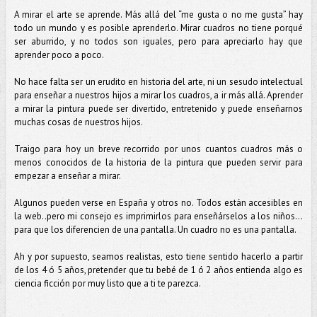
A mirar el arte se aprende. Más allá del “me gusta o no me gusta” hay
todo un mundo y es posible aprenderlo. Mirar cuadros no tiene porqué
ser aburrido, y no todos son iguales, pero para apreciarlo hay que
aprender poco a poco.
No hace falta ser un erudito en historia del arte, ni un sesudo intelectual
para enseñar a nuestros hijos a mirar los cuadros, a ir más allá. Aprender
a mirar la pintura puede ser divertido, entretenido y puede enseñarnos
muchas cosas de nuestros hijos.
Traigo para hoy un breve recorrido por unos cuantos cuadros más o
menos conocidos de la historia de la pintura que pueden servir para
empezar a enseñar a mirar.
Algunos pueden verse en España y otros no. Todos están accesibles en
la web..pero mi consejo es imprimirlos para enseñárselos a los niños…
para que los diferencien de una pantalla. Un cuadro no es una pantalla.
Ah y por supuesto, seamos realistas, esto tiene sentido hacerlo a partir
de los 4 ó 5 años, pretender que tu bebé de 1 ó 2 años entienda algo es
ciencia ficción por muy listo que a ti te parezca.