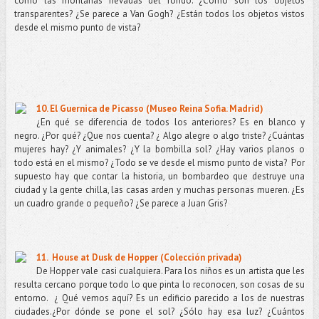
como las montañas nevadas del fondo. ¿Cómo son los objetos
transparentes? ¿Se parece a Van Gogh? ¿Están todos los objetos vistos
desde el mismo punto de vista?
10. El Guernica de Picasso (Museo Reina Sofia. Madrid)
¿En qué se diferencia de todos los anteriores? Es en blanco y
negro. ¿Por qué? ¿Que nos cuenta? ¿ Algo alegre o algo triste? ¿Cuántas
mujeres hay? ¿Y animales? ¿Y la bombilla sol? ¿Hay varios planos o
todo está en el mismo? ¿Todo se ve desde el mismo punto de vista?
Por
supuesto hay que contar la historia, un bombardeo que destruye una
ciudad y la gente chilla, las casas arden y muchas personas mueren. ¿Es
un cuadro grande o pequeño? ¿Se parece a Juan Gris?
11.
House at Dusk de
Hopper (Colección privada)
De Hopper vale casi cualquiera. Para los niños es un artista que les
resulta cercano porque todo lo que pinta lo reconocen, son cosas de su
entorno.
¿ Qué vemos aquí? Es un edificio parecido a los de nuestras
ciudades.¿Por dónde se pone el sol? ¿Sólo hay esa luz? ¿Cuántos