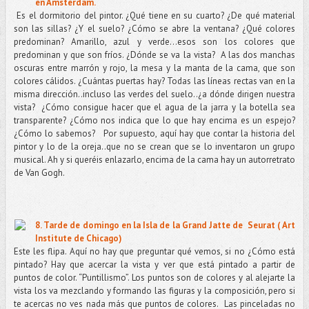
en Amsterdam.
Es el dormitorio del pintor. ¿Qué tiene en su cuarto? ¿De qué material
son las sillas? ¿Y el suelo? ¿Cómo se abre la ventana? ¿Qué colores
predominan? Amarillo, azul y verde…esos son los colores que
predominan y que son fríos. ¿Dónde se va la vista?
A las dos manchas
oscuras entre marrón y rojo, la mesa y la manta de la cama, que son
colores cálidos. ¿Cuántas puertas hay? Todas las líneas rectas van en la
misma dirección..incluso las verdes del suelo..¿a dónde dirigen nuestra
vista?
¿Cómo consigue hacer que el agua de la jarra y la botella sea
transparente? ¿Cómo nos indica que lo que hay encima es un espejo?
¿Cómo lo sabemos?
Por supuesto, aquí hay que contar la historia del
pintor y lo de la oreja..que no se crean que se lo inventaron un grupo
musical. Ah y si queréis enlazarlo, encima de la cama hay un autorretrato
de Van Gogh.
8. Tarde de domingo en la Isla de la Grand Jatte de
Seurat ( Art
Institute de Chicago)
Este les flipa. Aquí no hay que preguntar qué vemos, si no ¿Cómo está
pintado? Hay que acercar la vista y ver que está pintado a partir de
puntos de color. “Puntillismo”. Los puntos son de colores y al alejarte la
vista los va mezclando y formando las figuras y la composición, pero si
te acercas no ves nada más que puntos de colores.
Las pinceladas no