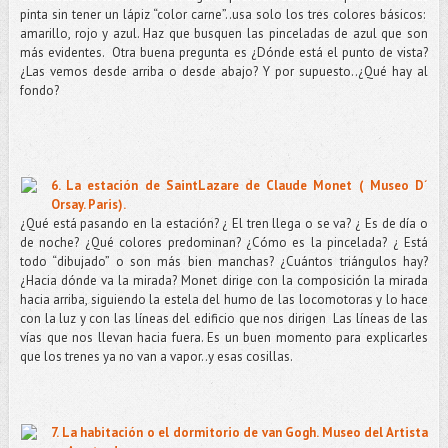
pinta sin tener un lápiz “color carne”..usa solo los tres colores básicos:
amarillo, rojo y azul. Haz que busquen las pinceladas de azul que son
más evidentes.
Otra buena pregunta es ¿Dónde está el punto de vista?
¿Las vemos desde arriba o desde abajo? Y por supuesto..¿Qué hay al
fondo?
6. La estación de SaintLazare de Claude Monet ( Museo D´
Orsay. Paris).
¿Qué está pasando en la estación? ¿ El tren llega o se va? ¿ Es de día o
de noche? ¿Qué colores predominan? ¿Cómo es la pincelada? ¿ Está
todo “dibujado” o son más bien manchas? ¿Cuántos triángulos hay?
¿Hacia dónde va la mirada? Monet dirige con la composición la mirada
hacia arriba, siguiendo la estela del humo de las locomotoras y lo hace
con la luz y con las líneas del edificio que nos dirigen
Las líneas de las
vías que nos llevan hacia fuera. Es un buen momento para explicarles
que los trenes ya no van a vapor..y esas cosillas.
7. La habitación o el dormitorio de van Gogh. Museo del Artista