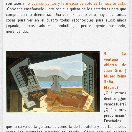
son tales
sino que sonpuntos y la mezcla de colores la hace tu vista.
Conviene enseñárselo junto con cualquiera de los anteriores para que
comprendan la diferencia.
Una vez explicado esto, hay muchísimas
cosas para ver en el cuadro todas reconocibles para ellos: niños
jugando, barcos, árboles, sombrillas,
perros, gente paseando,
merendando…
9. La
ventana
abierta de
Juan Gris (
Museo Reina
Sofia.
Madrid)
¿Qué vemos
dentro? ¿Qué
vemos fuera?
¿Qué colores
predominan?
Enséñales
que la curva de la guitarra es como la de la botella y que la nube es