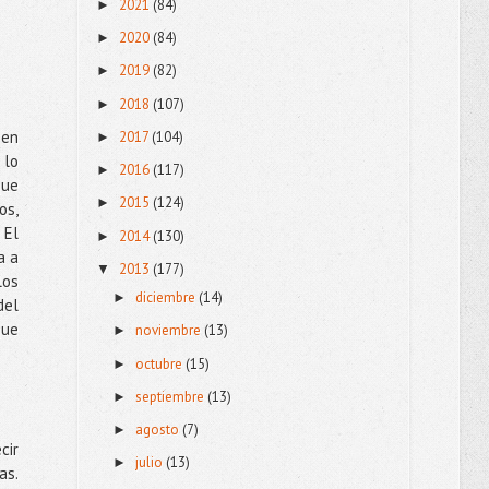
2021
(84)
►
2020
(84)
►
2019
(82)
►
2018
(107)
►
 en
2017
(104)
►
 lo
2016
(117)
►
que
2015
(124)
►
os,
 El
2014
(130)
►
a a
2013
(177)
▼
los
diciembre
(14)
►
del
que
noviembre
(13)
►
octubre
(15)
►
septiembre
(13)
►
agosto
(7)
►
cir
julio
(13)
►
as.