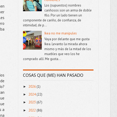
Los (supuestos) nombres
nen
cariñosos son un arma de doble
ver
filo. Por un lado tienen un
les
componente de cariño, de confianza, de
ero
intimidad, de p...
aba
Ikea no me manipules
Vaya por delante que me gusta
Ikea. Levanto la mirada ahora
mismo y más de la mitad de los
muebles que veo los he
comprado allí. Me gusta...
COSAS QUE (ME) HAN PASADO
ios
 de
do?
2026
(1)
►
yan
2024
(22)
►
que
2023
(67)
►
que
s a
2022
(86)
►
una