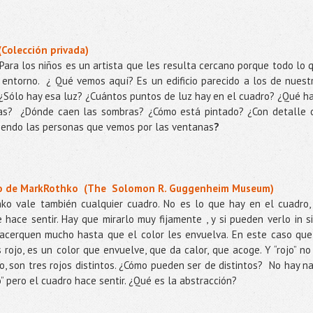
Colección privada)
 Para los niños es un artista que les resulta cercano porque todo lo 
 entorno.
¿ Qué vemos aquí? Es un edificio parecido a los de nuest
 ¿Sólo hay esa luz? ¿Cuántos puntos de luz hay en el cuadro? ¿Qué h
as?
¿Dónde caen las sombras? ¿Cómo está pintado? ¿Con detalle 
iendo las personas que vemos por las ventanas
?
jo de MarkRothko (The Solomon R. Guggenheim Museum)
ko vale también cualquier cuadro. No es lo que hay en el cuadro,
 hace sentir. Hay que mirarlo muy fijamente , y si pueden verlo in si
acerquen mucho hasta que el color les envuelva. En este caso que
s rojo, es un color que envuelve, que da calor, que acoge. Y “rojo” no
o, son tres rojos distintos. ¿Cómo pueden ser de distintos?
No hay n
o” pero el cuadro hace sentir. ¿Qué es la abstracción?