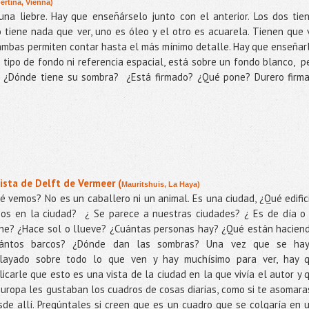
ertina, Vienna)
na liebre. Hay que enseñárselo junto con el anterior. Los dos tie
tiene nada que ver, uno es óleo y el otro es acuarela. Tienen que 
 ambas permiten contar hasta el más mínimo detalle. Hay que enseñar
 tipo de fondo ni referencia espacial, está sobre un fondo blanco,
p
. ¿Dónde tiene su sombra?
¿Está firmado? ¿Qué pone? Durero firm
Vista de Delft de Vermeer (
Mauritshuis, La Haya)
é vemos? No es un caballero ni un animal. Es una ciudad, ¿Qué edific
os en la ciudad?
¿ Se parece a nuestras ciudades? ¿ Es de día o
he? ¿Hace sol o llueve? ¿Cuántas personas hay? ¿Qué están hacien
ántos barcos? ¿Dónde dan las sombras? Una vez que se ha
layado sobre todo lo que ven y hay muchísimo para ver, hay 
licarle que esto es una vista de la ciudad en la que vivía el autor y 
uropa les gustaban los cuadros de cosas diarias, como si te asomara
sde allí. Pregúntales si creen que es un cuadro que se colgaría en 