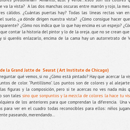
e va la vista?
A las dos manchas oscuras entre marrón y rojo, la mes
es cálidos. ¿Cuántas puertas hay? Todas las líneas rectas van en
el suelo..¿a dónde dirigen nuestra vista?
¿Cómo consigue hacer que
ansparente? ¿Cómo nos indica que lo que hay encima es un espejo? ¿C
que contar la historia del pintor y lo de la oreja..que no se crean que
y si queréis enlazarlo, encima de la cama hay un autorretrato de 
 de la Grand Jatte de
Seurat ( Art Institute de Chicago)
 preguntar qué vemos, si no ¿Cómo está pintado? Hay que acercar la vi
ntos de color. “Puntillismo”. Los puntos son de colores y al alejarte
las figuras y la composición, pero si te acercas no ves nada más 
no son tales
sino que sonpuntos y la mezcla de colores la hace tu vis
lquiera de los anteriores para que comprendan la diferencia.
Una 
s para ver en el cuadro todas reconocibles para ellos: niños jugan
gente paseando, merendando…