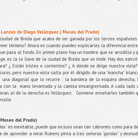
s Lanzas de Diego Velázquez ( Museo del Prado)
 ciudad de Breda que acaba de ser ganada por los tercios españoles
imer término? Ahora es cuando puedes explicarles la diferencia entre
ue pasa al fondo. En primer plano hay un hombre que se arrodilla y 
e, es la la llave de la ciudad de Breda que se rinde. Hay dos ejércit
ara? ¿ Están tristes o contentos? ¿ A dónde se dirige nuestra vista?
uros..pero nuestra vista salta por él dirigido de una “mancha” blanc
una diagonal que lo recorre : la bandera de la esquina derecha, 
do con la
mano levantada y la camisa ensangrentada. A cada lado 
iran..el de la derecha es Velázquez.
Conviene enseñarles también 
talle.
( Museo del Prado)
das” es inevitable, puede que incluso sean tan cabrones como para de
te de aprender a mirar. Rubens pinta a tres señoras “gordas” y desnud