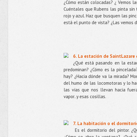
¿Cómo están colocadas? ¿ Vemos las
Cuéntales que Rubens las pinta sin te
rojo y azul. Haz que busquen las pin
está el punto de vista? ¿Las vemos 
6. La estación de SaintLazare 
¿Qué está pasando en la estac
predominan? ¿Cómo es la pincelada?
hay? ¿Hacia dónde va la mirada? Mone
del humo de las locomotoras y lo hac
las vías que nos llevan hacia fue
vapor..y esas cosillas.
7. La habitación o el dormito
Es el dormitorio del pintor. ¿
¿Cómo se abre la ventana? ¿Qué co