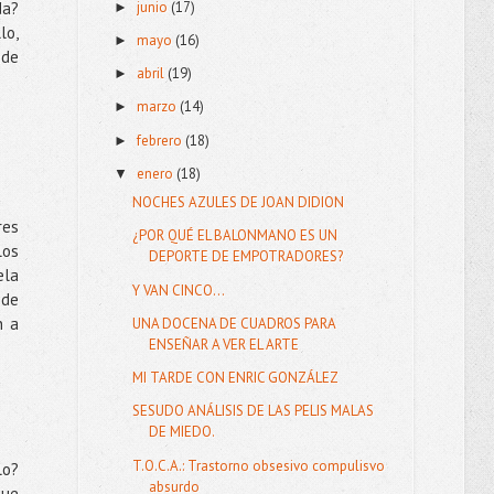
junio
(17)
da?
►
lo,
mayo
(16)
►
nde
abril
(19)
►
marzo
(14)
►
febrero
(18)
►
enero
(18)
▼
NOCHES AZULES DE JOAN DIDION
res
¿POR QUÉ EL BALONMANO ES UN
los
DEPORTE DE EMPOTRADORES?
ela
Y VAN CINCO...
 de
n a
UNA DOCENA DE CUADROS PARA
ENSEÑAR A VER EL ARTE
MI TARDE CON ENRIC GONZÁLEZ
SESUDO ANÁLISIS DE LAS PELIS MALAS
DE MIEDO.
T.O.C.A.: Trastorno obsesivo compulisvo
lo?
absurdo
que