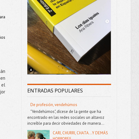
ara
años
tán
ien
 el
ENTRADAS POPULARES
jor
De profesión, vendehúmos
"Vendehúmos", dícese de la gente que ha
encontrado en las redes sociales un altavoz
increíble para decir obviedades de manera...
CARI, CHURRI, CHATA...Y DEMÁS
HORRORES