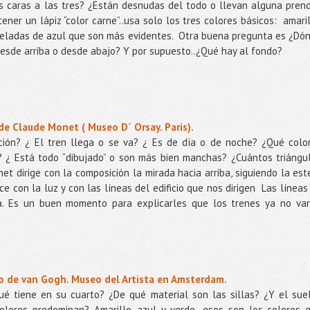
 caras a las tres? ¿Están desnudas del todo o llevan alguna pren
ner un lápiz “color carne”..usa solo los tres colores básicos:
amaril
celadas de azul que son más evidentes.
Otra buena pregunta es ¿Dó
desde arriba o desde abajo? Y por supuesto..¿Qué hay al fondo?
de Claude Monet ( Museo D´ Orsay. Paris).
ión? ¿ El tren llega o se va? ¿ Es de día o de noche? ¿Qué colo
 ¿ Está todo “dibujado” o son más bien manchas? ¿Cuántos triángu
t dirige con la composición la mirada hacia arriba, siguiendo la est
e con la luz y con las líneas del edificio que nos dirigen
Las líneas
ra. Es un buen momento para explicarles que los trenes ya no va
rio de van Gogh. Museo del Artista en Amsterdam.
Qué tiene en su cuarto? ¿De qué material son las sillas? ¿Y el sue
lores predominan? Amarillo, azul y verde…esos son los colores 