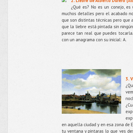
2. Liebre de Alberto Durero (
Alb
¿Qué es? No es un conejo, es u
muchos detalles pero el acabado no 
que son distintas técnicas pero que
que la liebre está pintada sin ningún
parece tan real que puedes tocarla
con un anagrama con su inicial: A.
3. 
¿Qu
vem
noc
¿Cu
exp
exp
en aquella ciudad y en esa zona de E
tu ventana y pintaras lo que ves de