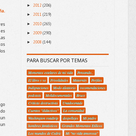
2012
(206)
►
ia.
2011
(219)
►
2010
(265)
res
►
 es
2009
(290)
►
las
2008
(144)
►
tos
dos
PARA BUSCAR POR TEMAS
Momentos estelares de mi vida
Pensando..
El libro y yo
Frivolidades
Maternity
Perfiles
Indignaciones
Modo aleatorio
recomendaciones
podcasts
Molidocumentales
Bruce
Criticas destructivas
Unadocenade
lgo
odo
Cuentos "didactivos"
La comunidad
 un
Washington roadtrip
despellejes
Mi padre
 un
hombres fantásticos
Grandes Momentos Etílicos
Los mundos de Cedric
Mi "no vida amorosa"