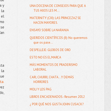
a y
UNA DOCENA DE CONSEJOS PARA QUE A
TUS HIJOS LES M...
 la
 el
MATERNITY (CXI): LAS PRINCEZAZ SE
ómo
HACEN MAYORES.
 se
ENSAYO SOBRE LA NARANJA
Van
QUERIDOS CIENTÍFICOS (II): No queremos
que os pase...
DESPELLEJE: GLOBOS DE ORO
ESTO NO ES EL MARCA
MÁS MOMENTOS DE PRADERISMO
sta
LABORAL
 la
que
CARI, CHURRI, CHATA...Y DEMÁS
ta.
HORRORES
vez
MOLI Y LOS PAG
do,
LIBROS ENCADENADOS.- Resumen 2012
¿ POR QUÉ NOS GUSTA JOHN CUSACK?