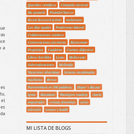
Queridos científicos
Campaña electoral
Me gustaría
PisandoCharcos
Recent Keyword activity
moliensayo
Los días iguales
Praderismo laboral
que
ras
Colaboraciones estelares
ace
Conversaciones piscineras
Rústicoman
o a
Propósitos
Cuaderno
Cuentos didactivos
Libros horribles
Listas
Molirecetas
Sobrevaloraciones
Moliradio
Vacaciones alsacianas
lecturas encadenadas
machismo
Breves
 es
Fuerteventura en 500 palabras.
Haper´s Bazaar
tu,
Ignite
Murakami
Washigton roadtrip
charla
 el
empotrador
revistas femeninas
series
 es
televisión
women´s health
ada
MI LISTA DE BLOGS