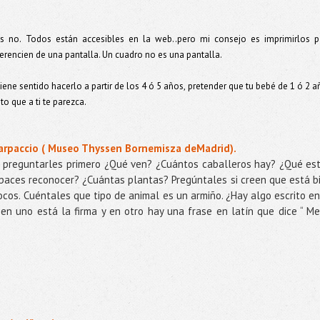
 no. Todos están accesibles en la web..pero mi consejo es imprimirlos p
erencien de una pantalla. Un cuadro no es una pantalla.
iene sentido hacerlo a partir de los 4 ó 5 años, pretender que tu bebé de 1 ó 2 
to que a ti te parezca.
Carpaccio ( Museo Thyssen Bornemisza deMadrid).
e preguntarles primero ¿Qué ven? ¿Cuántos caballeros hay? ¿Qué es
aces reconocer? ¿Cuántas plantas? Pregúntales si creen que está b
ocos. Cuéntales que tipo de animal es un armiño. ¿Hay algo escrito en
en uno está la firma y en otro hay una frase en latín que dice “ Me