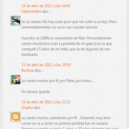
25 de abril de 2012 a las 16:47
Salamandra
dijo...
Jo. Lo siento. No hay nada peor que ver sufrir a un hijo. Pero
lamentablemente, no se lo vas a poder ahorrar.
Suscribo al 100% el comentario de Nán. Personalmente
siento muchísimo más la pérdida de mi gata (con la que
compartí 15 años de mi vida), que la de algunos de mis
familiares.
25 de abril de 2012 a las 20:59
Burbuja
dijo...
Lo siento mucho por M, por Peter, por todos...
Un abrazo grande.
25 de abril de 2012 a las 22:21
Ángela
dijo...
Lo siento mucho, sobretodo por M... Entiendo muy bien
como se va a sentir, mi primera pérdida fue mi canaria
Ramona cuando yo tenía 5 años, y 20 años después me sigo