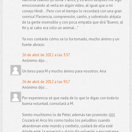
emocionando al verla en algún vídeo, al igual que a mi
conejo Hindi... Pero con el tiempo lo recordará con una gran
sonrisa! Paciencia, comprensión, cariño, y sobretodo aléjala
de la gente insensible y con poca empatía que dirá "Bueno, al
fin y al cabo era sólo un animal..."
Ya nos contarás cómo se lo ha tomado, mucho ánimo y un
fuerte abrazo.
26 de abril de 2012 a las 3:57
Anónimo dijo...
Un beso para M y mucho ánimo para vosotros. Ana
26 de abril de 2012 a las 9:17
Anónimo dijo...
Por experiencia sé que nada de lo que le digas con toda tu
buena voluntad, consolará a M.
Siento muchísimo lo de Peter, además tan jovencito :(((((
Cruzará el Arco Iris como todos los peluditos cuando
abandonan este mundo y creételo, cuidará de ella esté
dónde esté, la esperará y algún día volverán a encontrarse.