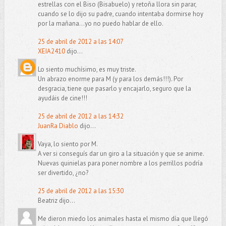
estrellas con el Biso (Bisabuelo) y retoña llora sin parar,
cuando se lo dijo su padre, cuando intentaba dormirse hoy
por la mañana...yo no puedo hablar de ello.
25 de abril de 2012 a las 14:07
XEIA2410
dijo...
Lo siento muchísimo, es muy triste.
Un abrazo enorme para M (y para los demás!!!). Por
desgracia, tiene que pasarlo y encajarlo, seguro que la
ayudáis de cine!!!
25 de abril de 2012 a las 14:32
JuanRa Diablo
dijo...
Vaya, lo siento por M.
A ver si conseguís dar un giro a la situación y que se anime.
Nuevas quinielas para poner nombre a los perrillos podría
ser divertido, ¿no?
25 de abril de 2012 a las 15:30
Beatriz dijo...
Me dieron miedo los animales hasta el mismo día que llegó