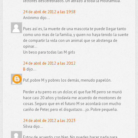
lectores descerebrados. Un abrazo a toda la Molifamilia.
24 de abril de 2012 a las 19:58
Anónimo dijo...
Pues así es, la muerte de una mascota te puede llegar tanto
como uno mas de la familia, y quien no haya tenido la suerte
de compartir la vida con un animal que se abstenga de
opinar...
Un beso para todas las M girls
24 de abril de 2012 a las 20:12
B
dijo...
Puf, pobre M y pobres los demás, menudo papelón.
Perder a tu perro es un dolor, el que fue MI perro se murió
hace casi 20 años y todavía me acuerdo de montones de
cosas. Seguro que en el futuro M se acordará con mucho
cariño de Peter, pero el disgustazo...jo. Pobre pequeña.
24 de abril de 2012 a las 20:23
Sílvia dijo...
Estoy de acuerdo con Nan. No puedes hacer nada para