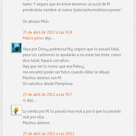
tanto. Y seguro que en breve tenemos un post de M.
poniéndole nombre al nuevo "putocachorrodeloscojones".
Un abrazo Moli.
25 de abril de 2012 a las 9:24
Malos pelos
dijo...
Vaya por Dios¡¡¡ pobrecica M¡¡¡ seguro que lo pasará fatal,
pero los cachorros le ayudarán a no estar tan triste, como
dice Juliet, flipará con ellos.
Hay que ver lo mono que era Peter¡¡¡
me encantó poder ver fotos cuando Alber le dibujó.
Muchos ánimos con M.
Un saludico desde Pamplona.
25 de abril de 2012 a las 9:57
m
dijo...
Lo siento por M. lo pasará muy mal y por ti que lo pasarás
mal por ella.
Muchos ánimos.
25 de abril de 2012 a las 10:12