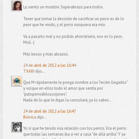
Lo siento un montón. Superabrazo para todos.
Tener que tomar la decisión de sacrificar un perro es de lo
peor que he vivido, y el perro nisiquiera era mío.
Va a pasarlo mal y no podrás ahorrárselo, eso es lo peor,
Moli. :(
Más besos y más abrazos.
24 de abril de 2012 a las 16:44
TXABI
dijo...
Que M rápidamente le ponga nombre a los "recién llegados"
y volque en ellos todo el amor que sentía por
"putoperrodeloscojones".
Nada de lo que le digas la consolará, ya lo sabes...
24 de abril de 2012 a las 16:47
Biónica
dijo...
Yo sí que he tenido esa relación con los perros. Era el perro
que todas las semanas iba a ver a casa "de allá arriba". Y ya