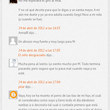
No me esperaba el giro al final.
Y no sé qué decirte para que le digas y se sienta mejor. A mí
aún me duele y yo ya era adulta cuando llegó Nosi a mi vida
(y cuando se fue).
24 de abril de 2012 a las 16:53
AnnaJR dijo...
Un abrazo muy fuerte y muy largo para M.
24 de abril de 2012 a las 17:03
El niño desgraciaíto
dijo...
Mucha pena al leerlo. Lo siento mucho por M. Todo termina
pasando, pero seguro que lo pasa mal cuando vaya y no
esté.
24 de abril de 2012 a las 17:04
pilar
dijo...
Vaya, hoy se ha muerto el perro de las tías de mi hijo, el cual
el consideraba como suyo y llevo todo el día dándoles
vueltas a si decirselo tal cual o contarle primero que está
malito y luego que se murío pero no sé si esto palía el dolor