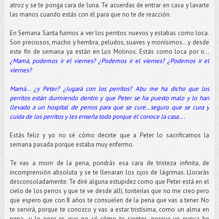
atroz y se te ponga cara de luna. Te acuerdas de entrar en casa y lavarte
las manos cuando estás con él para que no te de reacción.
En Semana Santa fuimos a ver los perritos nuevos y estabas como loca.
Son preciosos, macho y hembra, peludos, suaves y monísimos…y desde
este fin de semana ya están en Los Molinos. Estás como loca por ir…
¿Mamá, podemos ir el viernes? ¿Podemos ir el viernes? ¿Podemos ir el
viernes?
Mamá... ¿y Peter? ¿Jugará con los perritos? Abu me ha dicho que los
perritos están durmiendo dentro y que Peter se ha puesto malo y lo han
llevado a un hospital de perros para que se cure…seguro que se cura y
cuida de los perritos y les enseña todo porque él conoce la casa….
Estás feliz y yo no sé cómo decirte que a Peter lo sacrificamos la
semana pasada porque estaba muy enfermo.
Te vas a morir de la pena, pondrás esa cara de tristeza infinita, de
incomprensión absoluta y se te llenaran los ojos de lágrimas. Llorarás
desconsoladamente. Te diré alguna estupidez como que Peter está en el
cielo de los perros y que te ve desde allí, tonterías que no me creo pero
que espero que con 8 años te consuelen de la pena que vas a tener. No
te servirá, porque te conozco y vas a estar tristísima, como un alma en
pena…y lo peor es que no sé cómo te sientes, porque yo nunca he