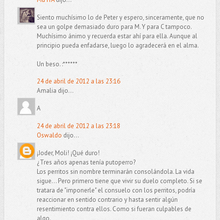
Siento muchísimo lo de Peter y espero, sinceramente, que no
sea un golpe demasiado duro para M. Y para C tampoco.
Muchísimo ánimo y recuerda estar ahí para ella. Aunque al
principio pueda enfadarse, luego lo agradecerá en el alma.
Un beso. :******
24 de abril de 2012 a las 23:16
Amalia dijo...
A
24 de abril de 2012 a las 23:18
Oswaldo
dijo...
¡Joder, Moli! ¡Qué duro!
¿Tres años apenas tenía putoperro?
Los perritos sin nombre terminarán consolándola. La vida
sigue... Pero primero tiene que vivir su duelo completo. Si se
tratara de "imponerle" el consuelo con los perritos, podría
reaccionar en sentido contrario y hasta sentir algún
resentimiento contra ellos. Como si fueran culpables de
algo.