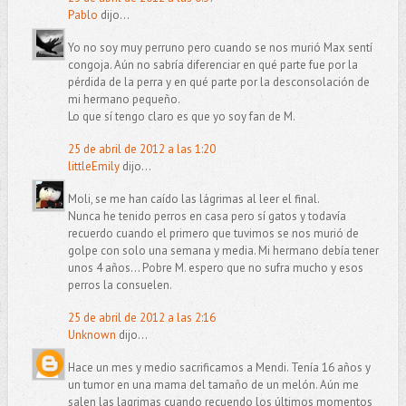
Pablo
dijo...
Yo no soy muy perruno pero cuando se nos murió Max sentí
congoja. Aún no sabría diferenciar en qué parte fue por la
pérdida de la perra y en qué parte por la desconsolación de
mi hermano pequeño.
Lo que sí tengo claro es que yo soy fan de M.
25 de abril de 2012 a las 1:20
littleEmily
dijo...
Moli, se me han caído las lágrimas al leer el final.
Nunca he tenido perros en casa pero sí gatos y todavía
recuerdo cuando el primero que tuvimos se nos murió de
golpe con solo una semana y media. Mi hermano debía tener
unos 4 años... Pobre M. espero que no sufra mucho y esos
perros la consuelen.
25 de abril de 2012 a las 2:16
Unknown
dijo...
Hace un mes y medio sacrificamos a Mendi. Tenía 16 años y
un tumor en una mama del tamaño de un melón. Aún me
salen las lagrimas cuando recuendo los últimos momentos