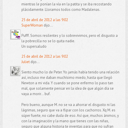
mientras le ponían la vía en la patita y se iba recostando
plácidamente. Lloramos todos como Madalenas.
25 de abril de 2012 a las 9:02
SuperWoman
dijo...
Pufff. Somos resilentes y lo sobrevivimos, pero el disgusto a
la pobrecilla no se lo quita nadie.
Un supersaludo
25 de abril de 2012 a las 9:02
Juliet
dijo...
Siento mucho lo de Peter. Yo jamás había tenido una relación
así, incluso me daban muchísimo miedo, hasta que llegó
Newton a mi vida. Y cuando se pone enfermo lo paso tan
mal, que solamente pensar en la idea de que algún día se
vaya a morir... buf.
Pero bueno, aunque M. no se va a ahorrar el disgusto ni las
lágrimas, seguro que va a flipar con los cachorros. Xq M. es
súper fuerte, no cabe duda de eso. Así que, muchos ánimos, y
con la imaginación y la mano que tienes con las niñas,
seguro que alguna historia te inventas para que no sufran