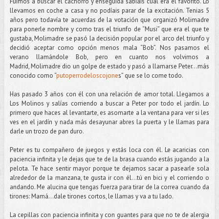
Fuimos a buscar el cachorro y enseguida sabíais cual era el favorito. Lo
llevamos en coche a casa y no podíais parar de la excitación. Tenias 5
años pero todavía te acuerdas de la votación que organizó Molimadre
para ponerle nombre y como tras el triunfo de “Musi” que era el que te
gustaba, Molimadre se pasó la decisión popular por el arco del triunfo y
decidió aceptar como opción menos mala “Bob”. Nos pasamos el
verano llamándole Bob, pero en cuanto nos volvimos a
Madrid, Molimadre dio un golpe de estado y pasó a llamarse Peter…más
conocido como “
putoperrodeloscojone
s” que se lo come todo.
Has pasado 3 años con él con una relación de amor total. Llegamos a
Los Molinos y salías corriendo a buscar a Peter por todo el jardín. Lo
primero que haces al levantarte, es asomarte a la ventana para ver si les
ves en el jardín y nada más desayunar abres la puerta y le llamas para
darle un trozo de pan duro.
Peter es tu compañero de juegos y estás loca con él. Le acaricias con
paciencia infinita y le dejas que te de la brasa cuando estás jugando a la
pelota. Te hace sentir mayor porque te dejamos sacar a pasearle sola
alrededor de la manzana, te gusta ir con él...tú en bici y el corriendo o
andando. Me alucina que tengas fuerza para tirar de la correa cuando da
tirones: Mamá...dale tirones cortos, le llamas y va a tu lado.
La cepillas con paciencia infinita y con guantes para que no te de alergia