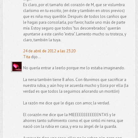
Es claro, por el tamaño del corazón de M, que se vislumbra
clarísimo en tu escrito, (en éste y también en otros previos)
que es niña muy querible. Después de todos los cariños que
le hagas para consolarla, por favor, hazle uno más de parte
mía. Estoy seguro que todos "tus descerebrados" querrán
apuntarse a este cariño "extra". Lamento mucho su tristeza, y
claro, también la tuya.
24 de abril de 2012 a las 23:20
Tita
dijo...
No quería entrar a leerlo porque me lo estaba imaginando.
La nena también tiene 8 años. Con 6tuvimos que sacrificar a
nuestra rubia, y aún hoy se acuerda mucho y llora por ella (la
verdad es que todos la seguimos añorando un montón)
La razón me dice que le digas con amor, la verdad.
El corazón me dice que la MIEEEEEEEEEEEENTAS y le
ahorres tanto sufrimiento como el que sintió mi nena, que
nació con la rubia en casa, y era su ángel de la guarda.