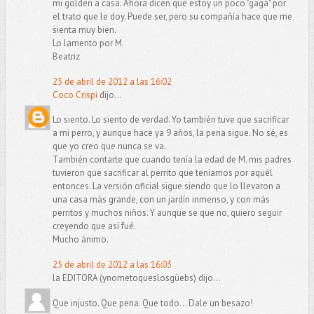
mi golden a casa. Ahora dicen que estoy un poco "gagá" por
el trato que le doy. Puede ser, pero su compañía hace que me
sienta muy bien.
Lo lamento por M.
Beatriz
25 de abril de 2012 a las 16:02
Coco Crispi
dijo...
Lo siento. Lo siento de verdad. Yo también tuve que sacrificar
a mi perro, y aunque hace ya 9 años, la pena sigue. No sé, es
que yo creo que nunca se va.
También contarte que cuando tenía la edad de M. mis padres
tuvieron que sacrificar al perrito que teníamos por aquél
entonces. La versión oficial sigue siendo que lo llevaron a
una casa más grande, con un jardín inmenso, y con más
perritos y muchos niños. Y aunque se que no, quiero seguir
creyendo que así fué.
Mucho ánimo.
25 de abril de 2012 a las 16:03
la EDITORA (ynometoqueslosgüebs) dijo...
Que injusto. Que pena. Que todo... Dale un besazo!