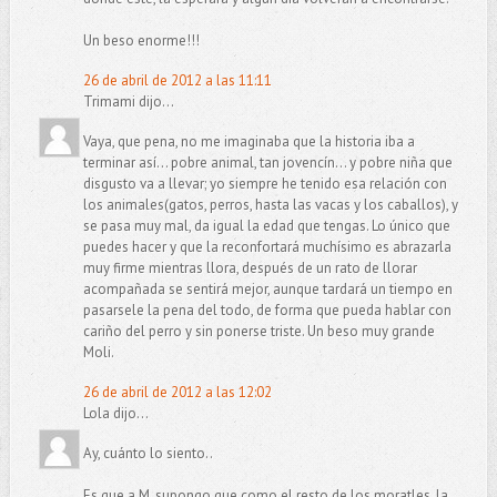
Un beso enorme!!!
26 de abril de 2012 a las 11:11
Trimami dijo...
Vaya, que pena, no me imaginaba que la historia iba a
terminar así... pobre animal, tan jovencín... y pobre niña que
disgusto va a llevar; yo siempre he tenido esa relación con
los animales(gatos, perros, hasta las vacas y los caballos), y
se pasa muy mal, da igual la edad que tengas. Lo único que
puedes hacer y que la reconfortará muchísimo es abrazarla
muy firme mientras llora, después de un rato de llorar
acompañada se sentirá mejor, aunque tardará un tiempo en
pasarsele la pena del todo, de forma que pueda hablar con
cariño del perro y sin ponerse triste. Un beso muy grande
Moli.
26 de abril de 2012 a las 12:02
Lola dijo...
Ay, cuánto lo siento..
Es que a M, supongo que como el resto de los moratles, la