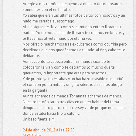
Arregle a mis retoños que ajenos a nuestro dolor posaron
sonrientes con el en la foto.
Yo sabia que eran las ultimas fotos de tor con nosotros y un
nudo me cerraba el estomago.
Al día siguiente llovía, como si el mundo entero llorara tu
partida. Yo no podía dejar de llorar y te cogimos en brazos y
te llevamos al veterinario por ultima vez.
Nos ofreció marcharnos tras explicarnos como ocurriría pero
decidimos que nos quedábamos a tu lado, al fin y cabo te lo
debíamos
Aun recuerdo tu cabeza entre mis manos cuando te
colocaron la vía y como te decíamos lo mucho que te
queríamos, lo importante que eras para nosotros ....
Y de pronto ya no estabas y un hachazo invisible nos partió
el corazon por la mitad y un grito silencioso se nos ahogo
en la garganta
Aun te echamos de menos Tor aun te echamos de menos.
Nuestro retoño tardo tres días en querer hablar del tema
dibujo a nuestro perro con un jersey verde porque no sabia si
donde estaba hacia frío o calor....
Un beso fuerte a M
24 de abril de 2012 a las 22:55
MuTrA
dijo...