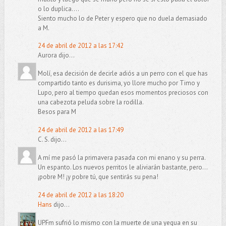
o lo duplica....
Siento mucho lo de Peter y espero que no duela demasiado
a M.
24 de abril de 2012 a las 17:42
Aurora dijo...
Molí, esa decisión de decirle adiós a un perro con el que has
compartido tanto es durisima, yo llore mucho por Timo y
Lupo, pero al tiempo quedan esos momentos preciosos con
una cabezota peluda sobre la rodilla.
Besos para M
24 de abril de 2012 a las 17:49
C. S. dijo...
A mí me pasó la primavera pasada con mi enano y su perra.
Un espanto. Los nuevos perritos le aliviarán bastante, pero...
¡pobre M! ¡y pobre tú, que sentirás su pena!
24 de abril de 2012 a las 18:20
Hans
dijo...
UPFm sufrió lo mismo con la muerte de una yegua en su