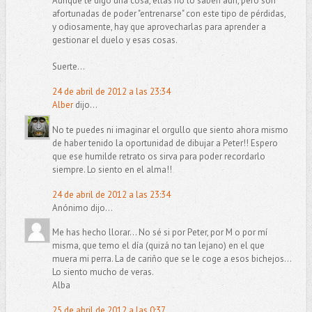
Aunque te digo una cosa, ellas no lo saben aún, pero son
afortunadas de poder "entrenarse" con este tipo de pérdidas,
y odiosamente, hay que aprovecharlas para aprender a
gestionar el duelo y esas cosas.
Suerte...
24 de abril de 2012 a las 23:34
Alber
dijo...
No te puedes ni imaginar el orgullo que siento ahora mismo
de haber tenido la oportunidad de dibujar a Peter!! Espero
que ese humilde retrato os sirva para poder recordarlo
siempre. Lo siento en el alma!!
24 de abril de 2012 a las 23:34
Anónimo dijo...
Me has hecho llorar... No sé si por Peter, por M o por mí
misma, que temo el día (quizá no tan lejano) en el que
muera mi perra. La de cariño que se le coge a esos bichejos...
Lo siento mucho de veras.
Alba
25 de abril de 2012 a las 0:37