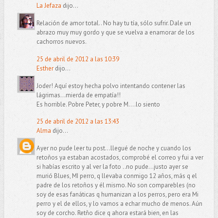
La Jefaza
dijo...
Relación de amor total.. No hay tu tía, sólo sufrir. Dale un
abrazo muy muy gordo y que se vuelva a enamorar de los
cachorros nuevos.
25 de abril de 2012 a las 10:39
Esther
dijo...
Joder! Aquí estoy hecha polvo intentando contener las
lágrimas...mierda de empatía!!
Es horrible. Pobre Peter, y pobre M....lo siento
25 de abril de 2012 a las 13:43
Alma
dijo...
Ayer no pude leer tu post...llegué de noche y cuando los
retoños ya estaban acostados, comprobé el correo y fui a ver
si habías escrito y al ver la foto ..no pude...justo ayer se
murió Blues, MI perro, q llevaba conmigo 12 años, más q el
padre de los retoños y él mismo. No son comparebles (no
soy de esas fanáticas q humanizan a los perros, pero era Mi
perro y el de ellos, y lo vamos a echar mucho de menos. Aún
soy de corcho. Retño dice q ahora estará bien, en las