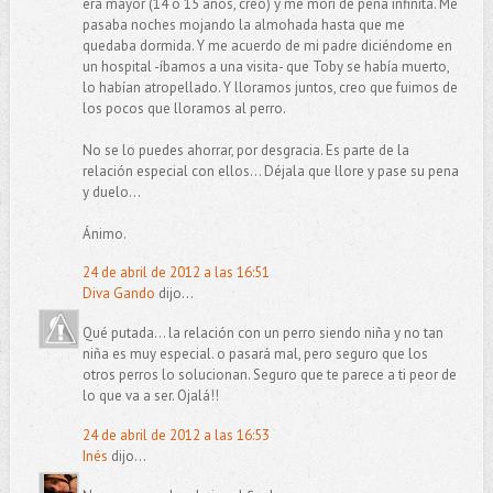
era mayor (14 o 15 años, creo) y me morí de pena infinita. Me
pasaba noches mojando la almohada hasta que me
quedaba dormida. Y me acuerdo de mi padre diciéndome en
un hospital -íbamos a una visita- que Toby se había muerto,
lo habían atropellado. Y lloramos juntos, creo que fuimos de
los pocos que lloramos al perro.
No se lo puedes ahorrar, por desgracia. Es parte de la
relación especial con ellos... Déjala que llore y pase su pena
y duelo...
Ánimo.
24 de abril de 2012 a las 16:51
Diva Gando
dijo...
Qué putada... la relación con un perro siendo niña y no tan
niña es muy especial. o pasará mal, pero seguro que los
otros perros lo solucionan. Seguro que te parece a ti peor de
lo que va a ser. Ojalá!!
24 de abril de 2012 a las 16:53
Inés
dijo...