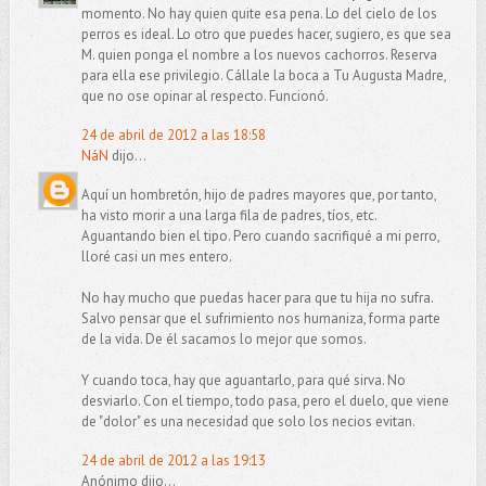
momento. No hay quien quite esa pena. Lo del cielo de los
perros es ideal. Lo otro que puedes hacer, sugiero, es que sea
M. quien ponga el nombre a los nuevos cachorros. Reserva
para ella ese privilegio. Cállale la boca a Tu Augusta Madre,
que no ose opinar al respecto. Funcionó.
24 de abril de 2012 a las 18:58
NáN
dijo...
Aquí un hombretón, hijo de padres mayores que, por tanto,
ha visto morir a una larga fila de padres, tíos, etc.
Aguantando bien el tipo. Pero cuando sacrifiqué a mi perro,
lloré casi un mes entero.
No hay mucho que puedas hacer para que tu hija no sufra.
Salvo pensar que el sufrimiento nos humaniza, forma parte
de la vida. De él sacamos lo mejor que somos.
Y cuando toca, hay que aguantarlo, para qué sirva. No
desviarlo. Con el tiempo, todo pasa, pero el duelo, que viene
de "dolor" es una necesidad que solo los necios evitan.
24 de abril de 2012 a las 19:13
Anónimo dijo...