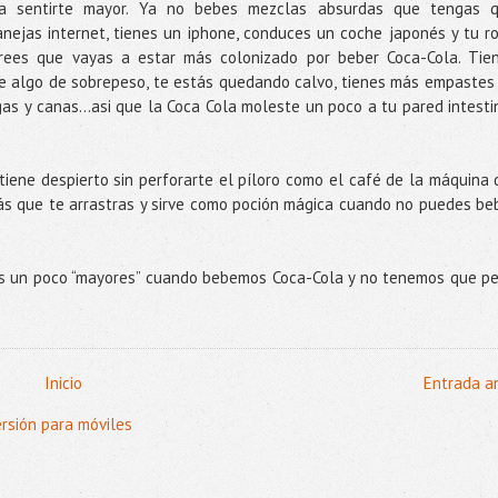
ra sentirte mayor. Ya no bebes mezclas absurdas que tengas 
nejas internet, tienes un iphone, conduces un coche japonés y tu r
crees que vayas a estar más colonizado por beber Coca-Cola. Tie
que algo de sobrepeso, te estás quedando calvo, tienes más empastes
gas y canas...asi que la Coca Cola moleste un poco a tu pared intesti
iene despierto sin perforarte el píloro como el café de la máquina 
tás que te arrastras y sirve como poción mágica cuando no puedes be
os un poco “mayores” cuando bebemos Coca-Cola y no tenemos que pe
Inicio
Entrada a
ersión para móviles