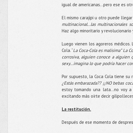
igual de americanas...pero ese es ot
El mismo carajipi u otro puede llega
multinacional...las multinacionales 
Haz algo minoritario y revolucionari
Luego vienen los agoreros médicos. 
Cola. “
La Coca-Cola es malísima” La Co
corrosiva, alguien conoce a alguien
sexy…imagina lo que podría hacer co
Por supuesto, la Coca Cola tiene su
¿Estás embarazada?? ¡¡NO bebas coca co
estoy tomando una lata...no voy a
excitando más oírte decir gilipollec
La restitución.
Después de ese momento de desprestig