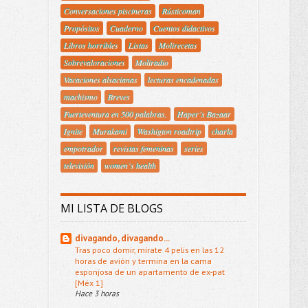
Conversaciones piscineras
Rústicoman
Propósitos
Cuaderno
Cuentos didactivos
Libros horribles
Listas
Molirecetas
Sobrevaloraciones
Moliradio
Vacaciones alsacianas
lecturas encadenadas
machismo
Breves
Fuerteventura en 500 palabras.
Haper´s Bazaar
Ignite
Murakami
Washigton roadtrip
charla
empotrador
revistas femeninas
series
televisión
women´s health
MI LISTA DE BLOGS
divagando, divagando...
Tras poco domir, mírate 4 pelis en las 12
horas de avión y termina en la cama
esponjosa de un apartamento de ex-pat
[Méx 1]
Hace 3 horas