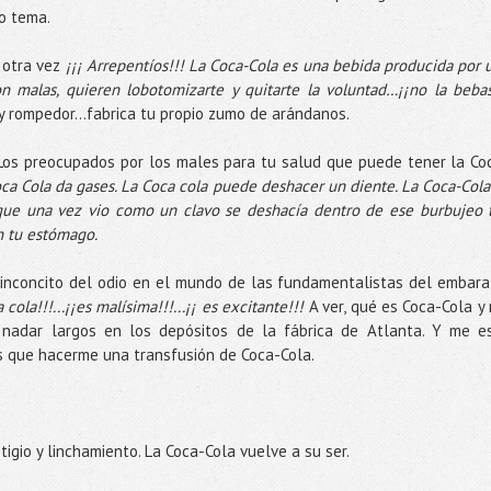
ro tema.
r otra vez
¡¡¡ Arrepentíos!!! La Coca-Cola es una bebida producida por 
son malas, quieren lobotomizarte y quitarte la voluntad…¡¡no la bebas
o y rompedor…fabrica tu propio zumo de arándanos.
Los preocupados por los males para tu salud que puede tener la Co
ca Cola da gases. La Coca cola puede deshacer un diente. La Coca-Cola
 que una vez vio como un clavo se deshacía dentro de ese burbujeo 
n tu estómago.
 rinconcito del odio en el mundo de las fundamentalistas del embara
la!!!...¡¡es malísima!!!...¡¡ es excitante!!!
A ver, qué es Coca-Cola y
 nadar largos en los depósitos de la fábrica de Atlanta. Y me e
es que hacerme una transfusión de Coca-Cola.
io y linchamiento. La Coca-Cola vuelve a su ser.