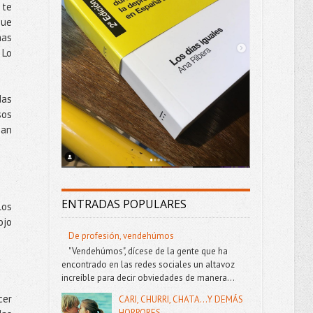
 te
que
mas
 Lo
das
sos
jan
ENTRADAS POPULARES
los
ojo
De profesión, vendehúmos
"Vendehúmos", dícese de la gente que ha
encontrado en las redes sociales un altavoz
increíble para decir obviedades de manera...
cer
CARI, CHURRI, CHATA...Y DEMÁS
HORRORES