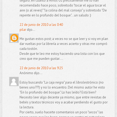
seguro; en cuanto a Amos Oz precisamente me lo han
recomendado hace poco, sobretodo "tocar el agua tocar el
aire (o al reves)" "la colina del mal consejo" y sobretodo "De
repente en lo profundo del bosque"...un saludo :)
22 de junio de 2010 a las 0:40
pilar
dijo...
Me gustan estos post; a veces no se que leer y si voy en plan
dar vueltas por la librería a veces acierto y otras me compró
cada tostón.
Desde que te leo me estoy haciendo una lista con los que
creo que me pueden gustar....
22 de junio de 2010 a las 9:25
Anónimo dijo...
Estoy buscando "La caja negra" para el librolestrónico (no
tienes uno???) y no lo encuentro. Del mismo autor he visto
"En lo profundo del bosque". Lo has leído? Está bien?
Necesito leer algo decente ya mismo, que entre revistas de
bebés y textos técnicos voy a acabar perdiendo el gusto por
la lectura.
Por cierto, suelo hacerte comentarios un poco "secos" las