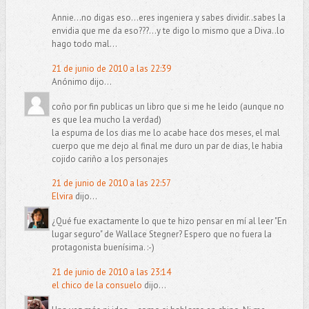
Annie...no digas eso...eres ingeniera y sabes dividir..sabes la
envidia que me da eso???...y te digo lo mismo que a Diva..lo
hago todo mal...
21 de junio de 2010 a las 22:39
Anónimo dijo...
coño por fin publicas un libro que si me he leido (aunque no
es que lea mucho la verdad)
la espuma de los dias me lo acabe hace dos meses, el mal
cuerpo que me dejo al final me duro un par de dias, le habia
cojido cariño a los personajes
21 de junio de 2010 a las 22:57
Elvira
dijo...
¿Qué fue exactamente lo que te hizo pensar en mí al leer "En
lugar seguro" de Wallace Stegner? Espero que no fuera la
protagonista buenísima. :-)
21 de junio de 2010 a las 23:14
el chico de la consuelo
dijo...