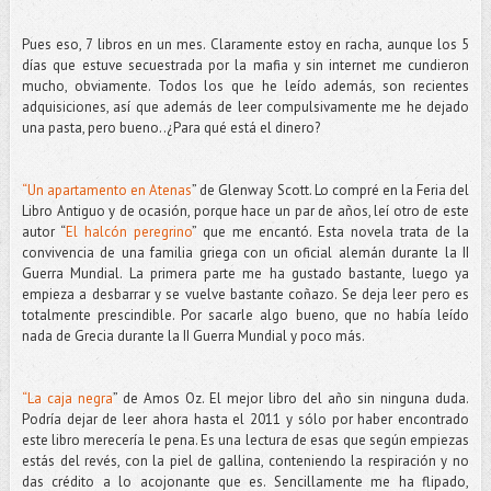
Pues eso, 7 libros en un mes. Claramente estoy en racha, aunque los 5
días que estuve secuestrada por la mafia y sin internet me cundieron
mucho, obviamente. Todos los que he leído además, son recientes
adquisiciones, así que además de leer compulsivamente me he dejado
una pasta, pero bueno..¿Para qué está el dinero?
“Un apartamento en Atenas
” de Glenway Scott. Lo compré en la Feria del
Libro Antiguo y de ocasión, porque hace un par de años, leí otro de este
autor “
El halcón peregrino
” que me encantó. Esta novela trata de la
convivencia de una familia griega con un oficial alemán durante la II
Guerra Mundial. La primera parte me ha gustado bastante, luego ya
empieza a desbarrar y se vuelve bastante coñazo. Se deja leer pero es
totalmente prescindible. Por sacarle algo bueno, que no había leído
nada de Grecia durante la II Guerra Mundial y poco más.
“La caja negra
” de Amos Oz. El mejor libro del año sin ninguna duda.
Podría dejar de leer ahora hasta el 2011 y sólo por haber encontrado
este libro merecería le pena. Es una lectura de esas que según empiezas
estás del revés, con la piel de gallina, conteniendo la respiración y no
das crédito a lo acojonante que es. Sencillamente me ha flipado,