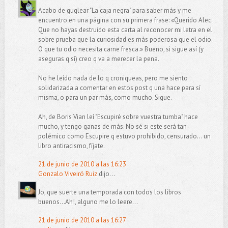
Acabo de guglear "La caja negra" para saber más y me
encuentro en una página con su primera frase: «Querido Alec:
Que no hayas destruido esta carta al reconocer mi letra en el
sobre prueba que la curiosidad es más poderosa que el odio.
O que tu odio necesita carne fresca.» Bueno, si sigue así (y
aseguras q sí) creo q va a merecer la pena.
No he leído nada de lo q croniqueas, pero me siento
solidarizada a comentar en estos post q una hace para sí
misma, o para un par más, como mucho. Sigue.
Ah, de Boris Vian leí "Escupiré sobre vuestra tumba" hace
mucho, y tengo ganas de más. No sé si este será tan
polémico como Escupire q estuvo prohibido, censurado... un
libro antiracismo, fíjate.
21 de junio de 2010 a las 16:23
Gonzalo Viveiró Ruiz
dijo...
Jo, que suerte una temporada con todos los libros
buenos...Ah!, alguno me lo leere...
21 de junio de 2010 a las 16:27