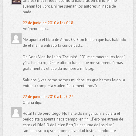
Una vez más ni idea... como si hablaras en chino. Ni me
suenan los libros, ni me suenan los autores, ni nada de
nada...
22 de junio de 2010 a las 0:18
Anónimo dijo...
Me apunto el libro de Amos Oz. Con lo bien que has hablado
de él me ha entrado la curiosidad...
De Boris Vian, he leído "Escupiré...", "Que se mueran los feos"
y "La hierba roja". Éste último fue el que me sorprendió más
gratamente y el que da nombre a mi blog.
Saludos (¿ves como somos muchos los que hemos leído la
entrada completa y además comentamos?)
22 de junio de 2010 a las 0:27
Oriana dijo...
Hola! tarde pero llego. No he leido ninguno, ni siquiera el
periodista q apunte hace tiempo, en fin...Pero me atraen de
estos el DIARIO de Helen Berr, "la espuma de los dias"
tambien, solo q si se pone en verdad triste abandonare