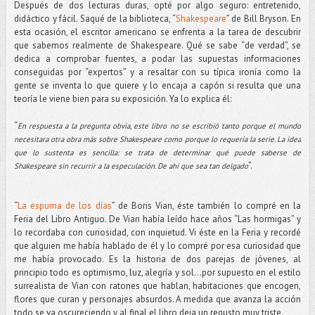
Después de dos lecturas duras, opté por algo seguro: entretenido,
didáctico y fácil. Saqué de la biblioteca, “
Shakespeare
” de Bill Bryson. En
esta ocasión, el escritor americano se enfrenta a la tarea de descubrir
que sabemos realmente de Shakespeare. Qué se sabe “de verdad”, se
dedica a comprobar fuentes, a podar las supuestas informaciones
conseguidas por “expertos” y a resaltar con su típica ironía como la
gente se inventa lo que quiere y lo encaja a capón si resulta que una
teoría le viene bien para su exposición. Ya lo explica él:
“
En respuesta a la pregunta obvia, este libro no se escribió tanto porque el mundo
necesitara otra obra más sobre Shakespeare como porque lo requería la serie. La idea
que lo sustenta es sencilla: se trata de determinar qué puede saberse de
”.
Shakespeare sin recurrir a la especulación. De ahí que sea tan delgado
“
La espuma de los días
” de Boris Vian, éste también lo compré en la
Feria del Libro Antiguo. De Vian había leído hace años “Las hormigas” y
lo recordaba con curiosidad, con inquietud. Vi éste en la Feria y recordé
que alguien me había hablado de él y lo compré por esa curiosidad que
me había provocado. Es la historia de dos parejas de jóvenes, al
principio todo es optimismo, luz, alegría y sol...por supuesto en el estilo
surrealista de Vian con ratones que hablan, habitaciones que encogen,
flores que curan y personajes absurdos. A medida que avanza la acción
todo se va oscureciendo y al final el libro deja un regusto muy triste.