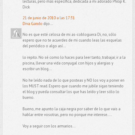
lecturas, pero más específica, dedicada a mi adorado Philip K.
Dick
21 de junio de 2010 a las 17:31
Diva Gando
dijo...
No es que esté celosa de mi as-cobloguera Di, no, sólo
espero que no te acuerdes de mi cuando leas las esquelas
del periódico o algo así...
lo repito. No sé como lo haces para leer tanto, trabajar, ir a la
piscina, llevar una vida conyugal con hijos y alergias y
escribir un blog...
No he leído nada de lo que posteas y NO los voy a poner en
los MUST read. Espero que cuando me jubile sigas teniendo
el blog y pueda consultar los que has leído y leer sólo lo
bueno.
Bueno, me apunto la caja negra por saber de lo que vais a
hablar entre vosotras, pero no porque me interese....
Voy a seguir con los armarios...