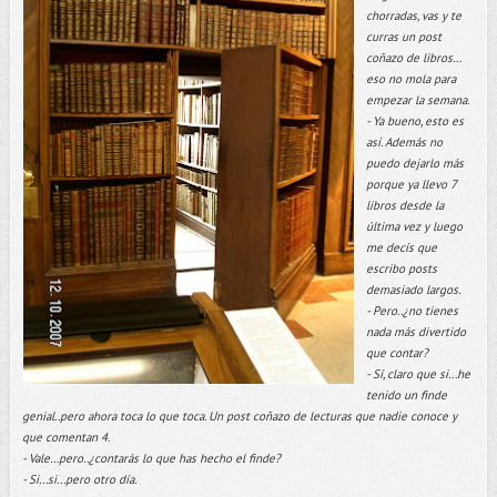
chorradas, vas y te
curras un post
coñazo de libros…
eso no mola para
empezar la semana.
- Ya bueno, esto es
así. Además no
puedo dejarlo más
porque ya llevo 7
libros desde la
última vez y luego
me decís que
escribo posts
demasiado largos.
- Pero..¿no tienes
nada más divertido
que contar?
- Sí, claro que si...he
tenido un finde
genial..pero ahora toca lo que toca. Un post coñazo de lecturas que nadie conoce y
que comentan 4.
- Vale…pero..¿contarás lo que has hecho el finde?
- Si...si...pero otro día.