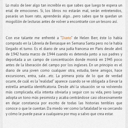
Lo malo de leer algo tan increíble es que sabes que luego te espera un
erial de emociones. Si, los libros no estarán mal, serán entretenidos,
pasarás un buen rato, aprenderás algo…pero sabes que te quedan un
mogollón de lecturas antes de volver a encontrarte con un tesoro así.
Con ese talante me enfrenté a “
Diario
” de Helen Berr, éste lo había
comprado en la Librería de Benasque en Semana Santa pero no le había
llegado el turno. Es el diario de una judía francesa en Paris desde abril
de 1942 hasta marzo de 1944 cuando es detenida junto a sus padres y
deportada a un campo de concentración donde morirá en 1945 poco
antes de la liberación del campo por los ingleses. En un principio es el
diario de una joven como cualquier otra, estudia, tiene amigos, hace
excursiones, entra, sale...etc. La primera pista de lo que de verdad
ocurre, de cuál es la “realidad” aparece cuando se ve obligada a llevar la
estrella amarilla identificatoria. Desde ahí la situación se va volviendo
más complicada, ella intenta obviarla y seguir con su vida, pero luego
adopta un tono más pesimista y acaba centrándose casi obsesivamente
en dejar constancia por escrito de todas las historias terribles que
conoce o que le cuentan. Da miedo ver como la fatalidad le va cercando
y cómo le puede pasar a cualquiera por muy a salvo que crea estar.