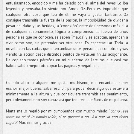
entusiasmado, encogido y me ha dejado con el alma del revés. Lo iba
leyendo y pensaba..Lo siento por Amos Oz..Pero es imposible que
cualquier otra cosa que lea de él me vaya a gustar tantísimo. Oz
consigue transmitir la fuerza de la pasión, la imposibilidad de olvidar a
pesar del daño y las heridas, la “conexión” entre dos personas más allá
de cualquier razonamiento, lógica o compromiso. La fuerza de unos
personajes que se conocen, se saben “malos” y se aceptan, aprenden a
vivir como son, sin pretender ser otra cosa. Es espectacular. Toda la
novela son las cartas que intercambian unos personajes con otros y vas
viendo la acción desde distintos puntos de vista..en fin..Es acojonante.
He copiado tantos párrafos en mi cuaderno de lecturas que casi me
habría salido mejor fotocopiar las páginas y pegarlas…
Cuando algo o alguien me gusta muchísimo, me encantaría saber
escribir mejor, bueno..saber escribir, para poder decir algo que estuviera
minimamente a la altura y que consiguiera transmitir ese sentimiento,
pero obviamente no soy capaz, asi que tendréis que fiaros de mi palabra.
Marta me lo regaló por mi cumpleaños con mucho miedo: “
como lees
tanto no sé si lo habrás leído, si te gustará o no...Así que va con ticket
regalo
”. Muchísimas gracias.