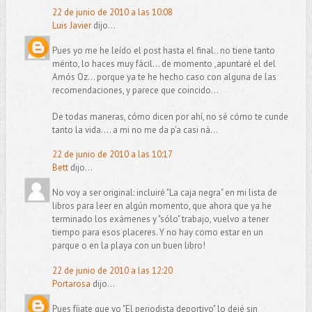
22 de junio de 2010 a las 10:08
Luis Javier
dijo...
Pues yo me he leído el post hasta el final.. no tiene tanto
mérito, lo haces muy fácil... de momento ,apuntaré el del
Amós Oz... porque ya te he hecho caso con alguna de las
recomendaciones, y parece que coincido...
De todas maneras, cómo dicen por ahí, no sé cómo te cunde
tanto la vida.... a mi no me da p'a casi ná...
22 de junio de 2010 a las 10:17
Bett
dijo...
No voy a ser original: incluiré "La caja negra" en mi lista de
libros para leer en algún momento, que ahora que ya he
terminado los exámenes y "sólo" trabajo, vuelvo a tener
tiempo para esos placeres. Y no hay como estar en un
parque o en la playa con un buen libro!
22 de junio de 2010 a las 12:20
Portarosa
dijo...
Pues fíjate que yo "El periodista deportivo" lo dejé sin