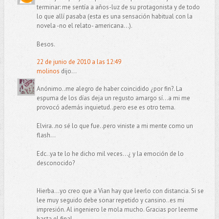
terminar: me sentía a años-luz de su protagonista y de todo
lo que allí pasaba (esta es una sensación habitual con la
novela -no el relato- americana...).
Besos.
22 de junio de 2010 a las 12:49
molinos
dijo...
Anónimo..me alegro de haber coincidido ¿por fin?. La
espuma de los días deja un regusto amargo sí...a mi me
provocó además inquietud..pero ese es otro tema.
Elvira..no sé lo que fue..pero viniste a mi mente como un
flash...
Edc..ya te lo he dicho mil veces...¿ y la emoción de lo
desconocido?
Hierba...yo creo que a Vian hay que leerlo con distancia. Si se
lee muy seguido debe sonar repetido y cansino..es mi
impresión. Al ingeniero le mola mucho. Gracias por leerme
hasta el final..