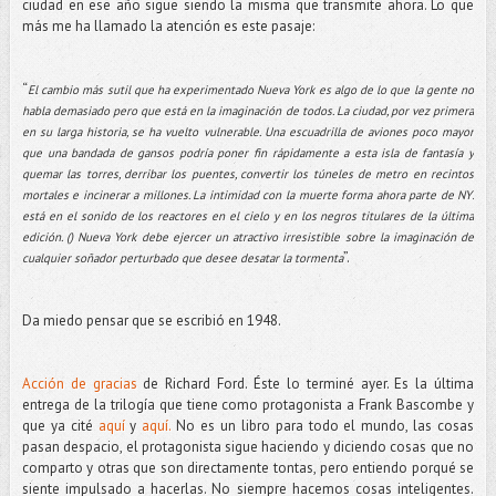
ciudad en ese año sigue siendo la misma que transmite ahora. Lo que
más me ha llamado la atención es este pasaje:
“
El cambio más sutil que ha experimentado Nueva York es algo de lo que la gente no
habla demasiado pero que está en la imaginación de todos. La ciudad, por vez primera
en su larga historia, se ha vuelto vulnerable. Una escuadrilla de aviones poco mayor
que una bandada de gansos podría poner fin rápidamente a esta isla de fantasía y
quemar las torres, derribar los puentes, convertir los túneles de metro en recintos
mortales e incinerar a millones. La intimidad con la muerte forma ahora parte de NY:
está en el sonido de los reactores en el cielo y en los negros titulares de la última
edición. () Nueva York debe ejercer un atractivo irresistible sobre la imaginación de
”.
cualquier soñador perturbado que desee desatar la tormenta
Da miedo pensar que se escribió en 1948.
Acción de gracias
de Richard Ford. Éste lo terminé ayer. Es la última
entrega de la trilogía que tiene como protagonista a Frank Bascombe y
que ya cité
aquí
y
aquí.
No es un libro para todo el mundo, las cosas
pasan despacio, el protagonista sigue haciendo y diciendo cosas que no
comparto y otras que son directamente tontas, pero entiendo porqué se
siente impulsado a hacerlas. No siempre hacemos cosas inteligentes.