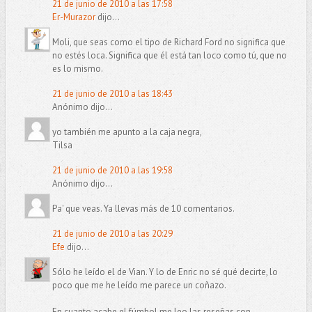
21 de junio de 2010 a las 17:58
Er-Murazor
dijo...
Moli, que seas como el tipo de Richard Ford no significa que
no estés loca. Significa que él está tan loco como tú, que no
es lo mismo.
21 de junio de 2010 a las 18:43
Anónimo dijo...
yo también me apunto a la caja negra,
Tilsa
21 de junio de 2010 a las 19:58
Anónimo dijo...
Pa' que veas. Ya llevas más de 10 comentarios.
21 de junio de 2010 a las 20:29
Efe
dijo...
Sólo he leído el de Vian. Y lo de Enric no sé qué decirte, lo
poco que me he leído me parece un coñazo.
En cuanto acabe el fúmbol me leo las reseñas con