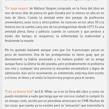
“
En lugar seguro”
de Wallace Stegner, comprado en la Feria del Libro en
uno de esos días de piensa en guiri, llevaba por lo menos un año en mi
lista de libros. Cuenta la amistad entre dos parejas de profesores
universitarios, unos ricos y otros pobres. Se conocen en los años 30 y la
historia nos la cuenta, Larry, uno de los protagonistas desde 1973. Es una
amistad plena, llena y jubilosa cuando se conocen y que perdura a
través del tiempo, el resquemor, la enfermedad, la maternidad y
finalmente la muerte.
Me ha gustado bastante aunque creo que los 4 personajes pecan un
poco de buenismo. Una de las protagonistas es tannn guay que yo
directamente la habría asesinado y no hubiera podido ser su amiga
aunque fuera la última tía del planeta, pero probablemente el problema
sea mío y cualquier otra persona la encuentre encantadora y digna de
admiración. Aún así lo recomiendo, es entretenido, está muy bien escrito
y el tono, el ritmo y el estilo lo hacen muy propicio para el verano.
“
Esto es Nueva York
” de E.B. White. Lo ví en la Feria del Libro y como no
puedo resistirme a nada que tenga que ver con esa ciudad, lo compré. Es
un ensayo corto, escrito por un periodista americano en 1948. Muchas de
las cosas que cuenta ya no existen pero la “sensación” que transmitía la