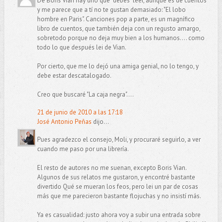
De Boris Vian hay uno que "debes" leer, aunque es de cuentos
y me parece que a tí no te gustan demasiado: "El lobo
hombre en Paris". Canciones pop a parte, es un magnífico
libro de cuentos, que también deja con un regusto amargo,
sobretodo porque no deja muy bien a los humanos.... como
todo lo que después lei de Vian.
Por cierto, que me lo dejó una amiga genial, no lo tengo, y
debe estar descatalogado.
Creo que buscaré "La caja negra"....
21 de junio de 2010 a las 17:18
José Antonio Peñas
dijo...
Pues agradezco el consejo, Moli, y procuraré seguirlo, a ver
cuando me paso por una librería.
El resto de autores no me suenan, excepto Boris Vian.
Algunos de sus relatos me gustaron, y encontré bastante
divertido Qué se mueran los feos, pero lei un par de cosas
más que me parecieron bastante flojuchas y no insistí más.
Ya es casualidad: justo ahora voy a subir una entrada sobre