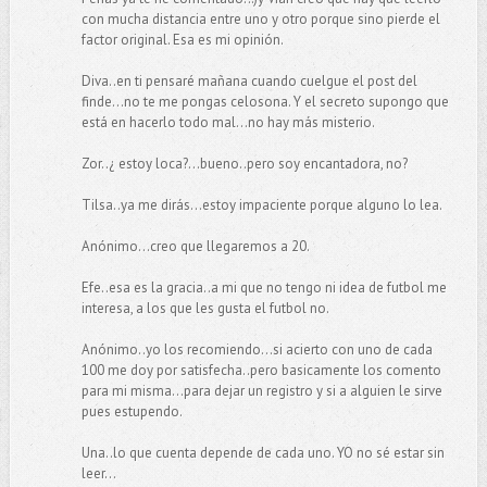
con mucha distancia entre uno y otro porque sino pierde el
factor original. Esa es mi opinión.
Diva..en ti pensaré mañana cuando cuelgue el post del
finde...no te me pongas celosona. Y el secreto supongo que
está en hacerlo todo mal...no hay más misterio.
Zor..¿ estoy loca?...bueno..pero soy encantadora, no?
Tilsa..ya me dirás...estoy impaciente porque alguno lo lea.
Anónimo...creo que llegaremos a 20.
Efe..esa es la gracia..a mi que no tengo ni idea de futbol me
interesa, a los que les gusta el futbol no.
Anónimo..yo los recomiendo...si acierto con uno de cada
100 me doy por satisfecha..pero basicamente los comento
para mi misma...para dejar un registro y si a alguien le sirve
pues estupendo.
Una..lo que cuenta depende de cada uno. YO no sé estar sin
leer...