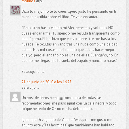
molinos
dijo...
Di..a lo mejor no te lo crees...pero justo he pensando en ti
cuando escribía sobre el libro. Te va a encantar.
" Pero tú no has olvidado,mi Alec perverso y solitario. NO
puees engañarme. Tu silencio me resulta transparente como
una lágrima. El hechizo que ejerzo sobre ti te roe hasta los
huesos. Te ocultas en vano tras una nube como una deidad
esteril. Hay mil cosas en el mundo que sabes hacer mejor
que yo, pero el engaño no es una de ellas. El engaño, no. En
eso no me llegas ni a la suela del zapato y nunca lo harás".
Es acojonante.
21 de junio de 2010 a las 16:27
Sara dijo...
Un post de libros bien¡¡¡¡¡¡¡ tomo nota de todas las
recomendaciones, me paso igual con "la caja negra" y todo
lo que he leido de Oz no me ha defraudado.
Igual que Di vagando de Vian lei "escupire.. me gusto me
apunto este y "las hormigas" que tambiénme han hablado