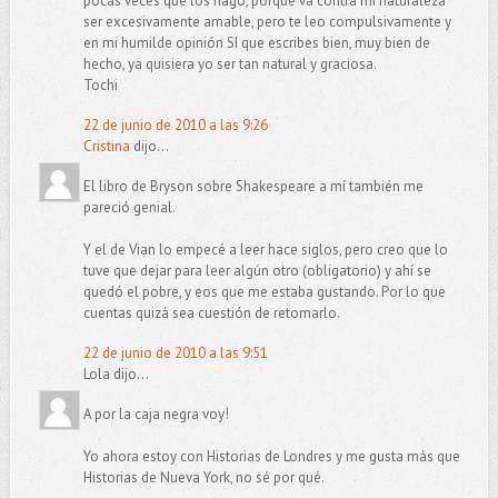
pocas veces que los hago, porque va contra mi naturaleza
ser excesivamente amable, pero te leo compulsivamente y
en mi humilde opinión SI que escribes bien, muy bien de
hecho, ya quisiera yo ser tan natural y graciosa.
Tochi
22 de junio de 2010 a las 9:26
Cristina
dijo...
El libro de Bryson sobre Shakespeare a mí también me
pareció genial.
Y el de Vian lo empecé a leer hace siglos, pero creo que lo
tuve que dejar para leer algún otro (obligatorio) y ahí se
quedó el pobre, y eos que me estaba gustando. Por lo que
cuentas quizá sea cuestión de retomarlo.
22 de junio de 2010 a las 9:51
Lola dijo...
A por la caja negra voy!
Yo ahora estoy con Historias de Londres y me gusta más que
Historias de Nueva York, no sé por qué.