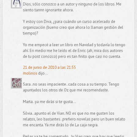
Dios, sólo conozco a un autor y ninguno de los libros. Me
siento tannn ignorante ahora.
Y estoy con Diva, ¿para cuándo un curso acelerado de
organización (bueno creo que ahora lo llaman gestión del
tiempo)?
Yo me empecé a leer un libro en Navidad y todavía lo tengo
ahí. En medio me he leído el de Enric (ah, mira dos autores
de tu post conozco) pero es tan finito que casi no cuenta.
21 de junio de 2010 a las 21:55
molinos
dijo...
Sara..no seas impaciente..cada cosa a su tiempo. Tengo
apuntados los otros de Oz que me recomendaste.
Marta..ya me dirás si te gusta...
Silvia..apunto el de Vian. NO es que no me gusten los
relatos, leo bastantes..prefiero novelas pero un buen relato
me encanta. Ya me dirás lo de La caja negra.
Peñas ya te he comentado..:)y Vian creo que hay que leerlo