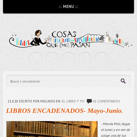
:::: MENU ::::
21.6.10
ESCRITO POR MOLINOS
EN:
EL LIBRO Y YO
41 COMENTARIOS
LIBROS ENCADENADOS- Mayo-Junio.
- Mierda Moli, llegas
el lunes y en vez de
colgar una de tus