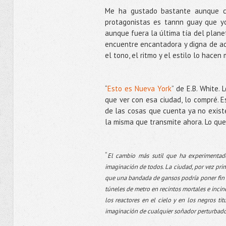
Me ha gustado bastante aunque c
protagonistas es tannn guay que yo
aunque fuera la última tía del plane
encuentre encantadora y digna de adm
el tono, el ritmo y el estilo lo hacen
“
Esto es Nueva York
” de E.B. White.
que ver con esa ciudad, lo compré. E
de las cosas que cuenta ya no existe
la misma que transmite ahora. Lo qu
“
El cambio más sutil que ha experimentad
imaginación de todos. La ciudad, por vez prim
que una bandada de gansos podría poner fin rá
túneles de metro en recintos mortales e incin
los reactores en el cielo y en los negros tit
imaginación de cualquier soñador perturbado