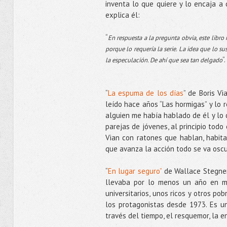
inventa lo que quiere y lo encaja a 
explica él:
“
En respuesta a la pregunta obvia, este libr
porque lo requería la serie. La idea que lo su
”.
la especulación. De ahí que sea tan delgado
“
La espuma de los días
” de Boris Vi
leído hace años “Las hormigas” y lo r
alguien me había hablado de él y lo 
parejas de jóvenes, al principio todo 
Vian con ratones que hablan, habita
que avanza la acción todo se va oscur
“
En lugar seguro”
de Wallace Stegner,
llevaba por lo menos un año en mi 
universitarios, unos ricos y otros po
los protagonistas desde 1973. Es u
través del tiempo, el resquemor, la 