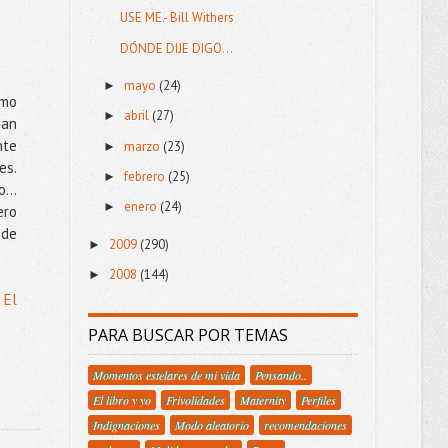
USE ME.- Bill Withers
DÓNDE DIJE DIGO...
mayo
(24)
►
omo
abril
(27)
►
san
nte
marzo
(23)
►
es.
febrero
(25)
►
co…
enero
(24)
►
ero
 de
2009
(290)
►
2008
(144)
►
 El
PARA BUSCAR POR TEMAS
Momentos estelares de mi vida
Pensando..
El libro y yo
Frivolidades
Maternity
Perfiles
Indignaciones
Modo aleatorio
recomendaciones