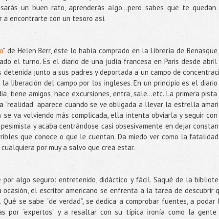
pasarás un buen rato, aprenderás algo…pero sabes que te quedan
 a encontrarte con un tesoro así.
io
” de Helen Berr, éste lo había comprado en la Librería de Benasque
o el turno. Es el diario de una judía francesa en Paris desde abril
 detenida junto a sus padres y deportada a un campo de concentrac
a liberación del campo por los ingleses. En un principio es el diario
a, tiene amigos, hace excursiones, entra, sale...etc. La primera pista
a “realidad” aparece cuando se ve obligada a llevar la estrella amari
ón se va volviendo más complicada, ella intenta obviarla y seguir con
 pesimista y acaba centrándose casi obsesivamente en dejar constan
erribles que conoce o que le cuentan. Da miedo ver como la fatalidad
cualquiera por muy a salvo que crea estar.
por algo seguro: entretenido, didáctico y fácil. Saqué de la bibliote
ta ocasión, el escritor americano se enfrenta a la tarea de descubrir 
Qué se sabe “de verdad”, se dedica a comprobar fuentes, a podar 
s por “expertos” y a resaltar con su típica ironía como la gente