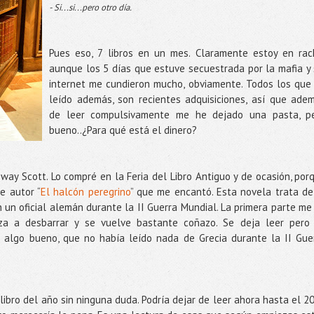
- Si...si...pero otro día.
Pues eso, 7 libros en un mes. Claramente estoy en rac
aunque los 5 días que estuve secuestrada por la mafia y 
internet me cundieron mucho, obviamente. Todos los que
leído además, son recientes adquisiciones, así que ade
de leer compulsivamente me he dejado una pasta, p
bueno..¿Para qué está el dinero?
nway Scott. Lo compré en la Feria del Libro Antiguo y de ocasión, por
e autor “
El halcón peregrino
” que me encantó. Esta novela trata de
n un oficial alemán durante la II Guerra Mundial. La primera parte me
za a desbarrar y se vuelve bastante coñazo. Se deja leer pero
e algo bueno, que no había leído nada de Grecia durante la II Gue
 libro del año sin ninguna duda. Podría dejar de leer ahora hasta el 2