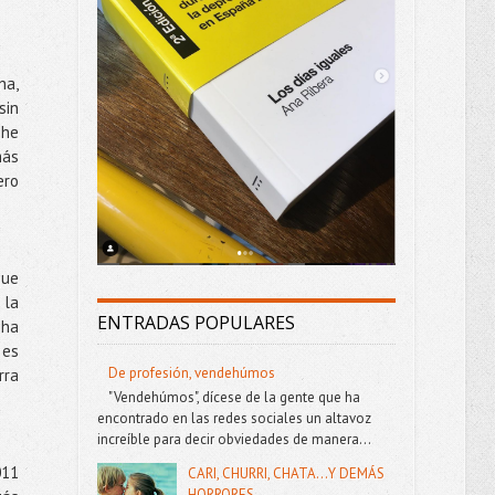
ha,
sin
 he
más
ero
que
 la
ENTRADAS POPULARES
 ha
 es
De profesión, vendehúmos
rra
"Vendehúmos", dícese de la gente que ha
encontrado en las redes sociales un altavoz
increíble para decir obviedades de manera...
011
CARI, CHURRI, CHATA...Y DEMÁS
HORRORES