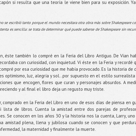
capón si resulta que una teoría le viene bien para su exposición. Ya
o no se escribió tanto porque el mundo necesitara otra obra más sobre Shakespeare 
stenta es sencilla: se trata de determinar qué puede saberse de Shakespeare sin recurr
an, éste también lo compré en la Feria del Libro Antiguo. De Vian ha
ecordaba con curiosidad, con inquietud. Vi éste en la Feria y recordé 
compré por esa curiosidad que me había provocado. Es la historia de 
es optimismo, luz, alegría y sol...por supuesto en el estilo surrealista
ciones que encogen, flores que curan y personajes absurdos. A med
eciendo y al final el libro deja un regusto muy triste.
 comprado en la Feria del Libro en uno de esos días de piensa en gui
lista de libros. Cuenta la amistad entre dos parejas de profeso
bres. Se conocen en los años 30 y la historia nos la cuenta, Larry, uno
na amistad plena, llena y jubilosa cuando se conocen y que perdur
enfermedad, la maternidad y finalmente la muerte.