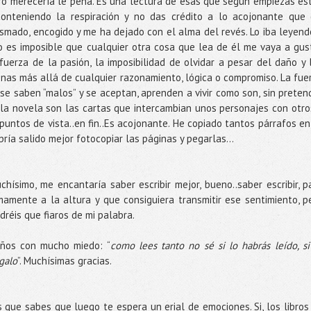
bro merecería le pena. Es una lectura de esas que según empiezas es
 conteniendo la respiración y no das crédito a lo acojonante que 
smado, encogido y me ha dejado con el alma del revés. Lo iba leyend
o es imposible que cualquier otra cosa que lea de él me vaya a gus
 fuerza de la pasión, la imposibilidad de olvidar a pesar del daño y 
sonas más allá de cualquier razonamiento, lógica o compromiso. La fue
e saben “malos” y se aceptan, aprenden a vivir como son, sin preten
 la novela son las cartas que intercambian unos personajes con otro
puntos de vista..en fin..Es acojonante. He copiado tantos párrafos en
ría salido mejor fotocopiar las páginas y pegarlas…
ísimo, me encantaría saber escribir mejor, bueno..saber escribir, p
mamente a la altura y que consiguiera transmitir ese sentimiento, p
réis que fiaros de mi palabra.
ños con mucho miedo: “
como lees tanto no sé si lo habrás leído, si
egalo
”. Muchísimas gracias.
s que sabes que luego te espera un erial de emociones. Si, los libros