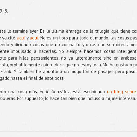
948.
ste lo terminé ayer. Es la última entrega de la trilogía que tiene c
 ya cité
aquí
y
aquí.
No es un libro para todo el mundo, las cosas pa
ciendo y diciendo cosas que no comparto y otras que son directame
iente impulsado a hacerlas. No siempre hacemos cosas inteligent
íble para hilas pensamientos, no ya lateralmente sino en arabes
ola, probablemente quiere decir que no estoy loca. Me ha gustado p
a Frank. Y también he apuntado un mogollón de pasajes pero paso
gado hasta el final de este post.
sólo una cosa más. Enric González está escribiendo
un blog sobre
boleras. Por supuesto, lo hace tan bien que incluso a mí, me interesa.