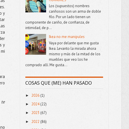
tás
Los (supuestos) nombres
es.
cariñosos son un arma de doble
o y
filo. Por un lado tienen un
tar
componente de cariño, de confianza, de
las
intimidad, de p...
rza
Ikea no me manipules
der
Vaya por delante que me gusta
s y
Ikea. Levanto la mirada ahora
 mi
mismo y más de la mitad de los
muebles que veo los he
comprado allí. Me gusta...
ara
COSAS QUE (ME) HAN PASADO
ero
2026
(1)
►
 te
2024
(22)
►
2023
(67)
►
2022
(86)
►
 no