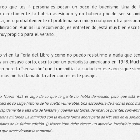
reo que los 4 personajes pecan un poco de buenismo. Una de 
 directamente la habría asesinado y no hubiera podido ser su am
ta, pero probablemente el problema sea mío y cualquier otra persona
iración. Aún así lo recomiendo, es entretenido, está muy bien escrit
 muy propicio para el verano.
 Lo ví en la Feria del Libro y como no puedo resistirme a nada que te
s un ensayo corto, escrito por un periodista americano en 1948. Muc
n pero la “sensación” que transmitía la ciudad en ese año sigue sie
e más me ha llamado la atención es este pasaje:
o Nueva York es algo de lo que la gente no habla demasiado pero que está en
era en su larga historia, se ha vuelto vulnerable. Una escuadrilla de aviones poco m
pidamente a esta isla de fantasía y quemar las torres, derribar los puentes, convertir
erar a millones. La intimidad con la muerte forma ahora parte de NY: está en el sonid
ulares de la última edición. () Nueva York debe ejercer un atractivo irresistible sobr
”.
 que desee desatar la tormenta