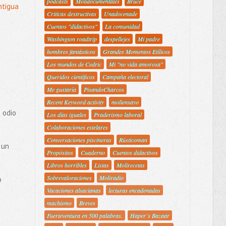
podcasts
Molidocumentales
Bruce
ntigua
Criticas destructivas
Unadocenade
Cuentos "didactivos"
La comunidad
Washington roadtrip
despellejes
Mi padre
hombres fantásticos
Grandes Momentos Etílicos
Los mundos de Cedric
Mi "no vida amorosa"
Queridos científicos
Campaña electoral
Me gustaría
PisandoCharcos
Recent Keyword activity
moliensayo
 odio
Los días iguales
Praderismo laboral
Colaboraciones estelares
Conversaciones piscineras
Rústicoman
 un
Propósitos
Cuaderno
Cuentos didactivos
Libros horribles
Listas
Molirecetas
Sobrevaloraciones
Moliradio
o
Vacaciones alsacianas
lecturas encadenadas
machismo
Breves
Fuerteventura en 500 palabras.
Haper´s Bazaar