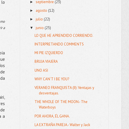
septiembre
(23)
 lo
►
agosto
(12)
►
julio
(22)
►
como
ir a
junio
(25)
▼
LO QUE HE APRENDIDO CORRIENDO.
INTERPRETANDO COMMENTS
bía
MI PIE IZQUIERDO
que
BRUJA VIAJERA
dos
UNO ASI
 de
ida
WHY CAN´T I BE YOU?
VERANEO FRANQUISTA (II): Ventajas y
desventajas.
ri,
THE WHOLE OF THE MOON.- The
res
Waterboys
 de
a a
POR AHORA, ÉL GANA.
LA EXTRAÑA PAREJA.- Walter y Jack