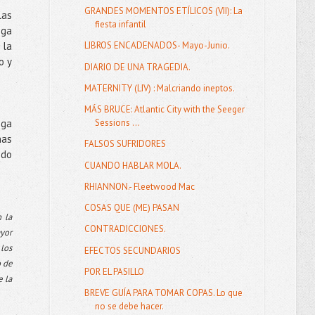
GRANDES MOMENTOS ETÍLICOS (VII): La
las
fiesta infantil
iga
 la
LIBROS ENCADENADOS- Mayo-Junio.
o y
DIARIO DE UNA TRAGEDIA.
MATERNITY (LIV) : Malcriando ineptos.
MÁS BRUCE: Atlantic City with the Seeger
nga
Sessions ...
has
FALSOS SUFRIDORES
ndo
CUANDO HABLAR MOLA.
RHIANNON.- Fleetwood Mac
COSAS QUE (ME) PASAN
 la
CONTRADICCIONES.
ayor
 los
EFECTOS SECUNDARIOS
o de
POR EL PASILLO
e la
BREVE GUÍA PARA TOMAR COPAS. Lo que
no se debe hacer.