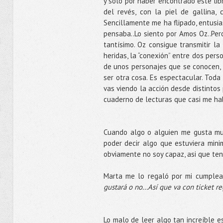
y sólo por haber encontrado este li
del revés, con la piel de gallina,
Sencillamente me ha flipado, entusia
pensaba..Lo siento por Amos Oz..Per
tantísimo. Oz consigue transmitir la
heridas, la “conexión” entre dos per
de unos personajes que se conocen, s
ser otra cosa. Es espectacular. Toda
vas viendo la acción desde distintos 
cuaderno de lecturas que casi me hab
Cuando algo o alguien me gusta much
poder decir algo que estuviera mini
obviamente no soy capaz, asi que tend
Marta me lo regaló por mi cumplea
gustará o no...Así que va con ticket r
Lo malo de leer algo tan increíble e