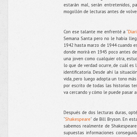
estarán mal, serán entretenidos, 
mogollón de lecturas antes de volver
Con ese talante me enfrenté a “
Diar
Semana Santa pero no le había llegad
1942 hasta marzo de 1944 cuando es
donde morirá en 1945 poco antes de l
una joven como cualquier otra, estudi
lo que de verdad ocurre, de cuál es l
identificatoria. Desde ahí la situaci
vida, pero luego adopta un tono más
por escrito de todas las historias t
va cercando y cómo le puede pasar a 
Después de dos lecturas duras, opté 
“
Shakespeare
” de Bill Bryson. En es
sabemos realmente de Shakespeare. 
supuestas informaciones conseguida