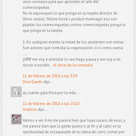
unos consejos para que aprendan el arte del
comecroquetas.
No te equivoques lo que ponga en su tarjeta director de
libros azules, Yellow book´s product mannager eso son
pijadas los comecroquetas somos comecroquetas ponga lo
que ponga en la tarjeta.
1-.En cualquier evento la mitad de los asistentes son extras
Son actores que contrata la organización, si si como suena
...
(Uffff me voy a enrrollar lo veo hago pausa y me voy a mi
rincon a escribir...
el chico de la consuelo.
11 de febrero de 2010 a las 3:59
Diva Gando
dijo...
ay cuánta gata flora por la vida...
11 de febrero de 2010 a las 10:10
molinos
dijo...
Vamos a ver. A mi me parece bien que haya saraos de esos, y
me parece bien que la gente quiera ir, al fin y al cabo es la
oportunidad de escaquearte de tu rutina de curro, comer por