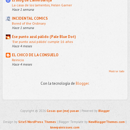
El blog de Lahierbaroja
La casa de los lamentos, Helen Garner
Hace 1 semana
INCIDENTAL COMICS
Bored of the Ordinary
Hace 1 semana
Ese punto azul pálido (Pale Blue Dot)
'Ese punto azul pálido' cumple 16 años
Hace 4 meses
EL CHICO DE LA CONSUELO
Reinicio
Hace 4 meses
Mostrar todo
Con la tecnología de
Blogger
.
Copyright ©
2026
Cosas que (me) pasan
| Powered by
Blogger
Design by
Site5 WordPress Themes
| Blogger Template by
NewBloggerThemes.com
|
kneepainissues.com