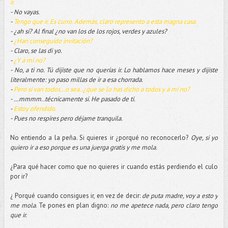
ir.
- No vayas.
-
Tengo que ir. Es curro. Además, claro represento a esta magna casa.
- ¿ah sí? Al final ¿no van los de los rojos, verdes y azules?
-
¿Han conseguido invitación?
- Claro, se las di yo.
-
¿Y a mí no?
- No, a ti no. Tú dijiste que no querías ir. Lo hablamos hace meses y dijiste
literalmente: yo paso millas de ir a esa chorrada.
-
Pero si van todos…o sea..¿que se lo has dicho a todos y a mí no?
- …mmmm..técnicamente si. He pasado de ti.
-
Estoy ofendido.
- Pues no respires pero déjame tranquila.
No entiendo a la peña. Si quieres ir ¿porqué no reconocerlo?
Oye, si yo
quiero ir a eso porque es una juerga gratis y me mola.
¿Para qué hacer como que no quieres ir cuando estás perdiendo el culo
por ir?
¿ Porqué cuando consigues ir, en vez de decir:
de puta madre, voy a esto y
me mola
. Te pones en plan digno:
no me apetece nada, pero claro tengo
que ir.