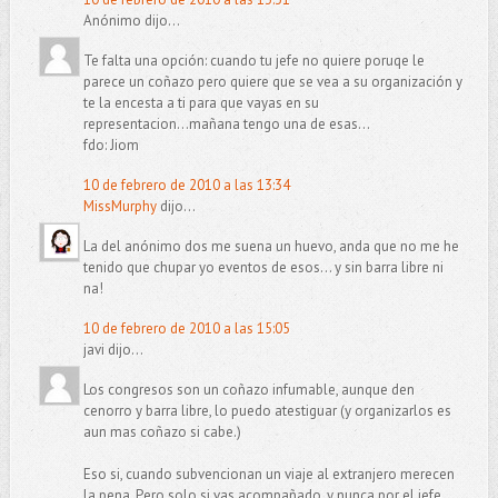
Anónimo dijo...
Te falta una opción: cuando tu jefe no quiere poruqe le
parece un coñazo pero quiere que se vea a su organización y
te la encesta a ti para que vayas en su
representacion...mañana tengo una de esas...
fdo: Jiom
10 de febrero de 2010 a las 13:34
MissMurphy
dijo...
La del anónimo dos me suena un huevo, anda que no me he
tenido que chupar yo eventos de esos... y sin barra libre ni
na!
10 de febrero de 2010 a las 15:05
javi dijo...
Los congresos son un coñazo infumable, aunque den
cenorro y barra libre, lo puedo atestiguar (y organizarlos es
aun mas coñazo si cabe.)
Eso si, cuando subvencionan un viaje al extranjero merecen
la pena. Pero solo si vas acompañado, y nunca por el jefe.