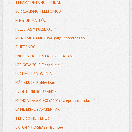
TERAPIA DE LA HOSTILIDAD.
SURREALISMO TELEFÓNICO
ELEGI UN MAL DÍA..
PULSERAS Y PULSERAS
MI "NO VIDA AMOROSA" (VII): Encontronazo
SUJETANDO
ENCUENTROS EN LA TERCERA FASE
LOS GOYA 2010: Despelleje.
EL CUMPLEAÑOS IDEAL
MÁS BRUCE: Bobby Jean
12 DE FEBRERO: 37 AÑOS
MI “NO VIDA AMOROSA” (VI): La época dorada.
LA MISERIA DE APARENTAR
TENER O NO TENER
CATCH MY DISEASE.- Ben Lee