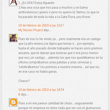
1. ¿En USA? Estoy flipando
2.Hay una cosa que nos pasa a muchos y se llama
ambivalencia ( quiero ir pero no quiero ir). Vamos, lo que le
ha pasado de toda la vida a la Gata Flora, you Know
10 de febrero de 2010 a las 16:17
My Stories Project
dijo...
Pues de eso lo he vivido yo... pero realmente era un castigo
que la jefa viniera y te dijera que tenías ir... por ejemplo,
hasta el año pasado donde trabajaba se hacen unos premios
anuales, que te dijeran que tuvieras que ir era poco menos
que eso, un castigo... además los que nos quedábamos en la
oficina comprábamos unas patatas y unas cervezas y
"celebrábamos" los premios a nuestra manera... así que no,
en ese caso no había ganas.
Chaoo!!
10 de febrero de 2010 a las 18:34
B
dijo...
Pues a mí me parece cantidad de chulo...seguramente
porque mi empresa no tiene nada que ver con el glamuroso