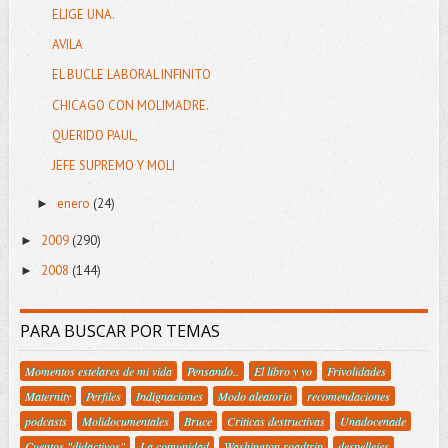
ELIGE UNA.
AVILA
EL BUCLE LABORAL INFINITO
CHICAGO CON MOLIMADRE.
QUERIDO PAUL,
JEFE SUPREMO Y MOLI
enero
(24)
►
2009
(290)
►
2008
(144)
►
PARA BUSCAR POR TEMAS
Momentos estelares de mi vida
Pensando..
El libro y yo
Frivolidades
Maternity
Perfiles
Indignaciones
Modo aleatorio
recomendaciones
podcasts
Molidocumentales
Bruce
Criticas destructivas
Unadocenade
Cuentos "didactivos"
La comunidad
Washington roadtrip
despellejes