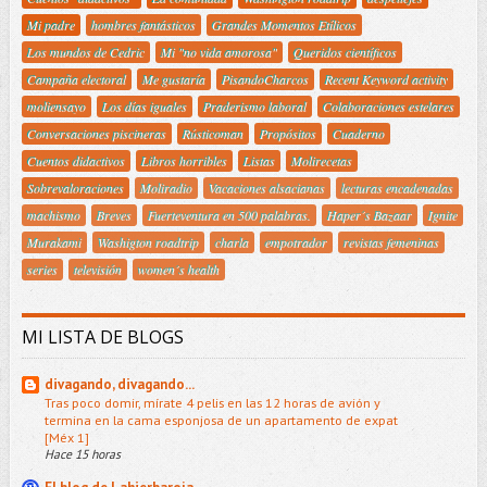
Mi padre
hombres fantásticos
Grandes Momentos Etílicos
Los mundos de Cedric
Mi "no vida amorosa"
Queridos científicos
Campaña electoral
Me gustaría
PisandoCharcos
Recent Keyword activity
moliensayo
Los días iguales
Praderismo laboral
Colaboraciones estelares
Conversaciones piscineras
Rústicoman
Propósitos
Cuaderno
Cuentos didactivos
Libros horribles
Listas
Molirecetas
Sobrevaloraciones
Moliradio
Vacaciones alsacianas
lecturas encadenadas
machismo
Breves
Fuerteventura en 500 palabras.
Haper´s Bazaar
Ignite
Murakami
Washigton roadtrip
charla
empotrador
revistas femeninas
series
televisión
women´s health
MI LISTA DE BLOGS
divagando, divagando...
Tras poco domir, mírate 4 pelis en las 12 horas de avión y
termina en la cama esponjosa de un apartamento de expat
[Méx 1]
Hace 15 horas