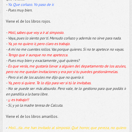
-
Ya. Que coñazo. Yo paso de ir.
- Pues muy bien.
Viene el de los libros rojos.
-
Moli, sabes que voy a ir al simposio.
- Vaya, pues lo siento por ti. Menudo coñazo y además no sirve para nada.
-
Ya, yo no quiero ir, pero claro es trabajo.
- A mí no me cuentes rollos. Vas porque quieres. Si no te apetece no vayas.
-
Tengo que ir aunque no me apetezca.
- Pues muy bien y exactamente ¿qué quieres?
-
Es que verás, me gustaría llevar a alguien del departamento de los azules,
pero no me quedan invitaciones y era por si tu puedes gestionármelas.
- Pero si el de los azules me dijo que no quería ir.
-
Ya, pero si quiere. Te lo dijo para ver si tú le invitabas.
- No se puede ser más absurdo. Pero vale, te lo gestiono para que podáis ir
en pandilla a la barra libre.
-
¡¡ es trabajo!!
- Si, y yo la madre teresa de Calcuta.
Viene el de los libros amarillos.
-
Moli…tía..me han invitado al simposio. Qué horror, que pereza, no quiero