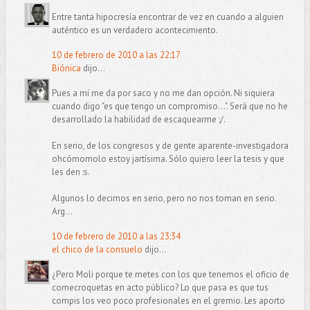
Entre tanta hipocresía encontrar de vez en cuando a alguien
auténtico es un verdadero acontecimiento.
10 de febrero de 2010 a las 22:17
Biónica
dijo...
Pues a mí me da por saco y no me dan opción. Ni siquiera
cuando digo "es que tengo un compromiso...". Será que no he
desarrollado la habilidad de escaquearme :/.
En serio, de los congresos y de gente aparente-investigadora
ohcómomolo estoy jartísima. Sólo quiero leer la tesis y que
les den :s.
Algunos lo decimos en serio, pero no nos toman en serio.
Arg...
10 de febrero de 2010 a las 23:34
el chico de la consuelo
dijo...
¿Pero Moli porque te metes con los que tenemos el oficio de
comecroquetas en acto público? Lo que pasa es que tus
compis los veo poco profesionales en el gremio. Les aporto