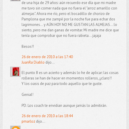
de una hija de 29 años: aún recuerdo ese día que mi madre
me tuvo sin comer nada que no fuera el "arroz amarillo con
almejas". Ahora me río, pero el bocadillo de chorizo de
Pamplona que me zampé por la noche fue para echar dos
lagrimones... y AÚN HOY NO ME GUSTAN LAS ALMEJAS... lo
siento, pero me dan ganas de vomitar. Mi madre me dice que
tenía que comprobar que no fuera rabieta... jajaja
Besos!!
26 de enero de 2010 a las 17:40
JuanRa Diablo
dijo...
El punto 8 es un acierto y además lo he de aplicar: las cosas
rolleras se han de hacer en momentos rolleros, ¡¡claro!!
Y los oasis de paz para todo aquello que te guste.
Genial!
PD. Los coach te envidian aunque jamás lo admitirán.
26 de enero de 2010 a las 18:44
pmarloz
dijo...