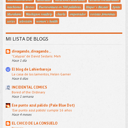
machismo
Breves
Fuerteventura en 500 palabras.
Haper´s Bazaar
Ignite
Murakami
Washigton roadtrip
charla
empotrador
revistas femeninas
series
televisión
women´s health
MI LISTA DE BLOGS
divagando, divagando...
"Calypso" de David Sedaris: Meh
Hace 1 día
El blog de Lahierbaroja
La casa de los lamentos, Helen Garner
Hace 6 días
INCIDENTAL COMICS
Bored of the Ordinary
Hace 1 semana
Ese punto azul pálido (Pale Blue Dot)
'Ese punto azul pálido' cumple 16 años
Hace 4 meses
EL CHICO DE LA CONSUELO