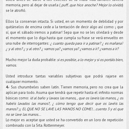
memoria, pero al dejar de usarla (
puff
..que hice anoche? Mejor lo olvido
)
se le atrofió.
Ellos la conservan intacta. Si usted, en un momento de debilidad y por
quitárselos de encima cede a la tentación de decir algo así como: ¡ que
sí, que el sábado iremos a patinar! Sepa que no se les olvidará y desde
el momento que lo diga hasta que cumpla su frase se verá envuelto en
una nube de interrogantes:
¿ cuanto queda para ir a patinar? ¿ es mañana?
¿ y al otro? ¿ y al otro? ¿ vamos ya? ¿vamos ya? ¿vamos a ir? ¿vamos a ir?
Mucho mejor la duda probable:
si es posible, a lo mejor y si os portáis bien,
vamos.
Usted introduce tantas variables subjetivas que podrá rajarse en
cualquier momento.
4.-
Sus churumbeles saben latín. Tienen memoria, pero no crea que la
aplican para todo. Asuma que tendrá que repetir hasta el infinito normas
básicas como:
id al baño y lavaos las manos, , que os laveis las manos, ¿ os
habéis lavados las manos?, ¿ cómo tengo que decir que os lavéis las
manos? ¡¡ EL QUE NO SE LAVE LAS MANOS NO COME!...cuento 3 y el que
no se lave las manos...
Lo mejor es aceptar que usted se ha convertido en un loro de repetición
combinado con la Srta. Rottenmeyer.