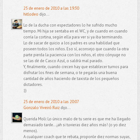
25 de enero de 2010 a las 19:30
hitlodeo
dijo...
Lo de la ducha con espectadores lo he sufrido mucho
tiempo. Mi hija se sentaba en el WC, y de cuando en cuando
corría la cortina, según ella para ver si ya iba terminando.
Lo de sacar de quicio a los padres es una habilidad que
poseen todos los niños. Eso sí, aconsejo que cuando la otra
parte pierda la paciencia con los niños, el otro cónyuge no
se las dé de Casco Azul, o saldrá mal parado.
Y, finalmente, cuando crecen hay que establecer turnos para
disfrutar los fines de semana, o te pegarás una buena
cantidad de años haciendo de taxista de los pequeños
dictadores.
:))
25 de enero de 2010 a las 20:07
Gonzalo Viveiró Ruiz
dijo...
Querida Moli: Lo único malo de tu serie es que me ha llegado
demasiado tarde...¡ah si tuvieras diez años más! (o yo diez
menos).
A cualquier coach que te rebata, proponle diez normas suyas,