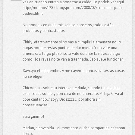
vez en cuando entran a ponerme a caldo..lo podeís ver aqui
http://molinos1282.blogspot.com/2008/02/coaching-para-
padres.html
No pongais en duda mis sabios consejos, todos están
probados y contrastados.
Chirly..efectivamente si no vas a cumplir la amenaza no lo
hagas porque restas puntos de dar miedo. Y no vale una
amenaza a largo plazo, solo vale durante la navidad algo
como : los reyes no te van a traer nada. Eso suele funcionar.
Xavi..yo elegí gremlins y me cayeron princezaz...estas cosas
no se eligen.
Chicodela...sobre tu interesante duda, cuando tu hija diga
esas cosas sonríe y pon cara de no enterarte. MI hija C. va al
cole cantando.." zoyy Diozzzzz"...por ahora sin
consecuencias..
Sara ¡ánimo!
Marían, bienvenida...el momento ducha compartida es tannn
típico.