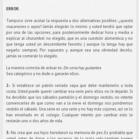
ERROR.
Tampoco sirve acotar la respuesta a dos alternativas posibles:
¿
queréis
macarrones o sepia?
Jamás elegirán lo mismo y usted tendrá que optar
por una de las opciones, para posteriormente dedicar hora y media a
explicar al churumbel no elegido, que es una cuestión alimenticia y no
que tenga usted un descendiente favorito ( aunque lo tenga hay que
negarlo siempre). Por supuesto y aunque sea una
obviedad
decirlo,
jamás se comerán lo elegido.
La manera correcta de actuar es:
De cena hay guisantes
.
Sea categórico y no dude o ganarán ellos.
2.-
Si establece un patrón seriado sepa que debe mantenerlo a toda
costa. Usted puede querer cambiar esa serie pero ellos no le dejarán. Si
ha decidido que los sábados pantalón y el domingo vestido, no intente
convencerles de que como van a la nieve el domingo nos pondremos
vestido el sábado. Una serie es una serie y no hay más
cojones
, así se lo
han enseñado en el colegio. Cualquier intento por cambiar esto le
restarán uno o dos años de vida.
3
.- No crea que sus hijos heredaron su memoria de pez. Es probable que
usted antes de darse a los excesos de la mala vida también tuviera