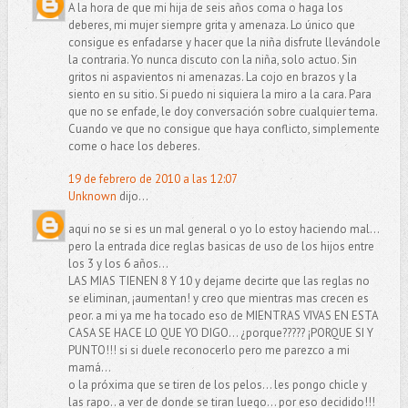
A la hora de que mi hija de seis años coma o haga los
deberes, mi mujer siempre grita y amenaza. Lo único que
consigue es enfadarse y hacer que la niña disfrute llevándole
la contraria. Yo nunca discuto con la niña, solo actuo. Sin
gritos ni aspavientos ni amenazas. La cojo en brazos y la
siento en su sitio. Si puedo ni siquiera la miro a la cara. Para
que no se enfade, le doy conversación sobre cualquier tema.
Cuando ve que no consigue que haya conflicto, simplemente
come o hace los deberes.
19 de febrero de 2010 a las 12:07
Unknown
dijo...
aqui no se si es un mal general o yo lo estoy haciendo mal...
pero la entrada dice reglas basicas de uso de los hijos entre
los 3 y los 6 años...
LAS MIAS TIENEN 8 Y 10 y dejame decirte que las reglas no
se eliminan, ¡aumentan! y creo que mientras mas crecen es
peor. a mi ya me ha tocado eso de MIENTRAS VIVAS EN ESTA
CASA SE HACE LO QUE YO DIGO... ¿porque????? ¡PORQUE SI Y
PUNTO!!! si si duele reconocerlo pero me parezco a mi
mamá...
o la próxima que se tiren de los pelos... les pongo chicle y
las rapo.. a ver de donde se tiran luego... por eso decidido!!!