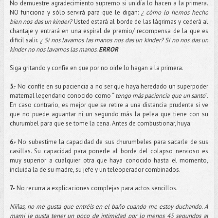
No demuestre agradecimiento supremo si un día lo hacen a la primera.
NO funciona y sólo servirá para que le digan:
¿ cómo lo hemos hecho
bien nos das un kinder?
Usted estará al borde de las lágrimas y cederá al
chantaje y entrará en una espiral de premio/ recompensa de la que es
dificil salir.
¿ Si nos lavamos las manos nos das un kinder? Si no nos das un
kinder no nos lavamos las manos.
ERROR
Siga gritando y confíe en que por no oirle lo hagan a la primera.
5.-
No
confíe
en su paciencia a no ser que haya heredado un
superpoder
maternal legendario conocido como “
tengo más paciencia que un santo
”.
En caso contrario, es mejor que se retire a una distancia prudente si ve
que no puede aguantar ni un segundo más la pelea que tiene con su
churumbel para que se tome la cena. Antes de
combustionar
, huya.
6.-
No
subestime
la capacidad de sus churumbeles para sacarle de sus
casillas. Su capacidad para ponerle al borde del colapso nervioso es
muy superior a cualquier otra que haya conocido hasta el momento,
incluida
la de su madre, su jefe y un
teleoperador
combinados.
7.-
No recurra a
explicaciones
complejas para actos sencillos.
Niñas, no me gusta que entréis en el baño cuando me estoy duchando. A
mami
le gusta tener un poco de intimidad por lo menos 45 segundos al