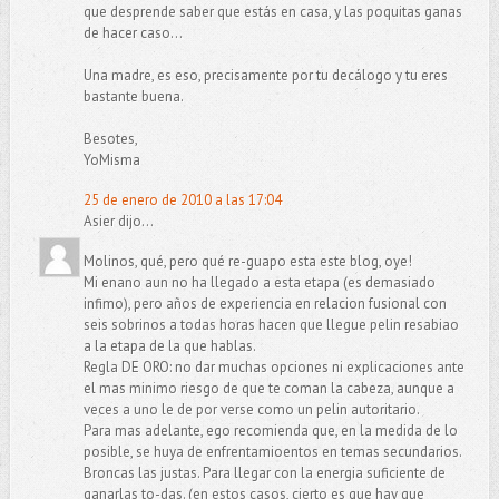
que desprende saber que estás en casa, y las poquitas ganas
de hacer caso...
Una madre, es eso, precisamente por tu decálogo y tu eres
bastante buena.
Besotes,
YoMisma
25 de enero de 2010 a las 17:04
Asier dijo...
Molinos, qué, pero qué re-guapo esta este blog, oye!
Mi enano aun no ha llegado a esta etapa (es demasiado
infimo), pero años de experiencia en relacion fusional con
seis sobrinos a todas horas hacen que llegue pelin resabiao
a la etapa de la que hablas.
Regla DE ORO: no dar muchas opciones ni explicaciones ante
el mas minimo riesgo de que te coman la cabeza, aunque a
veces a uno le de por verse como un pelin autoritario.
Para mas adelante, ego recomienda que, en la medida de lo
posible, se huya de enfrentamioentos en temas secundarios.
Broncas las justas. Para llegar con la energia suficiente de
ganarlas to-das. (en estos casos, cierto es que hay que