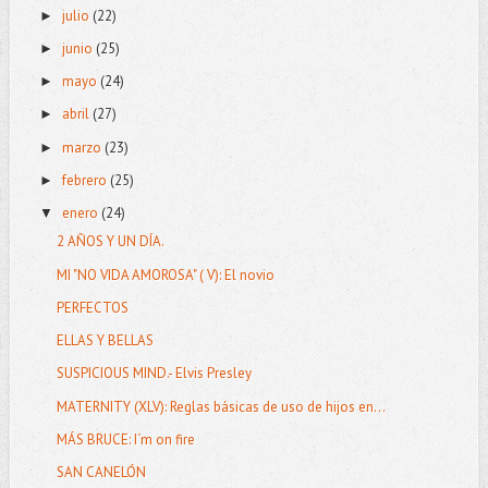
julio
(22)
►
junio
(25)
►
mayo
(24)
►
abril
(27)
►
marzo
(23)
►
febrero
(25)
►
enero
(24)
▼
2 AÑOS Y UN DÍA.
MI "NO VIDA AMOROSA" ( V): El novio
PERFECTOS
ELLAS Y BELLAS
SUSPICIOUS MIND.- Elvis Presley
MATERNITY (XLV): Reglas básicas de uso de hijos en...
MÁS BRUCE: I´m on fire
SAN CANELÓN