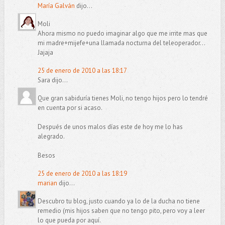
María Galván
dijo...
Moli
Ahora mismo no puedo imaginar algo que me irrite mas que
mi madre+mijefe+una llamada nocturna del teleoperador...
Jajaja
25 de enero de 2010 a las 18:17
Sara dijo...
Que gran sabiduría tienes Moli, no tengo hijos pero lo tendré
en cuenta por si acaso.
Después de unos malos días este de hoy me lo has
alegrado.
Besos
25 de enero de 2010 a las 18:19
marian
dijo...
Descubro tu blog, justo cuando ya lo de la ducha no tiene
remedio (mis hijos saben que no tengo pito, pero voy a leer
lo que pueda por aquí.