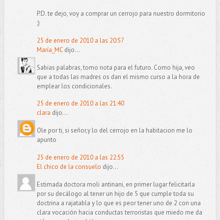
P.D. te dejo, voy a comprar un cerrojo para nuestro dormitorio
;)
25 de enero de 2010 a las 20:57
María_MC
dijo...
Sabias palabras, tomo nota para el futuro. Como hija, veo
que a todas las madres os dan el mismo curso a la hora de
emplear los condicionales.
25 de enero de 2010 a las 21:40
clara
dijo...
Ole por ti, si señor,y lo del cerrojo en la habitacion me lo
apunto
25 de enero de 2010 a las 22:55
El chico de la consuelo
dijo...
Estimada doctora moli antinani, en primer lugar felicitarla
por su decálogo al tener un hijo de 5 que cumple toda su
doctrina a rajatabla y lo que es peor tener uno de 2 con una
clara vocación hacia conductas terroristas que miedo me da