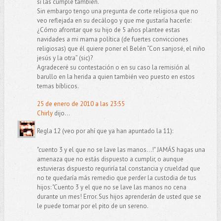
si las cumple también.
Sin embargo tengo una pregunta de corte religiosa que no
veo reflejada en su decálogo y que me gustaría hacerle:
¿Cómo afrontar que su hijo de 5 años plantee estas
navidades a mi mama política (de fuertes convicciones
religiosas) que él quiere poner el Belén “Con sanjosé, el niño
jesús y la otra” (sic)?
Agradeceré su contestación o en su caso la remisión al
barullo en la herida a quien también veo puesto en estos
temas bíblicos.
25 de enero de 2010 a las 23:55
Chirly
dijo...
Regla 12 (veo por ahí que ya han apuntado la 11):
"cuento 3 y el que no se lave las manos...!" JAMÁS hagas una
amenaza que no estás dispuesto a cumplir, o aunque
estuvieras dispuesto requriría tal constancia y crueldad que
no te quedaría más remedio que perder la custodia de tus
hijos: "Cuento 3 y el que no se lave las manos no cena
durante un mes! Error. Sus hijos aprenderán de usted que se
le puede tomar por el pito de un sereno.