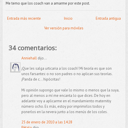
Me temo que los
coach
van a amarme por este post.
Entrada más reciente
Inicio
Entrada antigua
Ver versión para móviles
34 comentarios:
Anniehall
dijo...
¡Que les salga urticaria a los coach! Mi teoría es que son
unos farsantes: o no son padres o no aplican sus teorías.
¡Panda de c... hipócritas!
Mi opinión supongo que vale lo mismo o menos que la suya,
pero al menos a mí me encanta lo que dices. De hoy en
adelante voy a aplicarme en el mandamiento maternitiy
número ocho. Es más, estoy por imprimirlos todos y
ponerlos en la nevera junto a los menús de los coles.
25 de enero de 2010 a las 14:28
Pétalo
dijo...