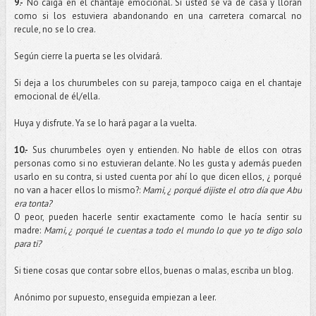
9.-
No caiga en el chantaje emocional. Si usted se va de casa y lloran
como si los estuviera abandonando en una carretera comarcal no
recule, no se lo crea.
Según cierre la puerta se les olvidará.
Si deja a los churumbeles con su pareja, tampoco caiga en el chantaje
emocional de él/ella.
Huya y disfrute. Ya se lo hará pagar a la vuelta.
10.-
Sus churumbeles oyen y entienden. No hable de ellos con otras
personas como si no estuvieran delante. No les gusta y además pueden
usarlo en su contra, si usted cuenta por ahí lo que dicen ellos, ¿ porqué
no van a hacer ellos lo mismo?:
Mami
, ¿ porqué dijiste el otro día que
Abu
era tonta?
O peor, pueden hacerle sentir exactamente como le hacía sentir su
madre:
Mami
, ¿ porqué le cuentas a todo el mundo lo que yo te digo solo
para ti?
Si tiene cosas que contar sobre ellos, buenas o malas, escriba un blog.
Anónimo por supuesto, enseguida empiezan a leer.