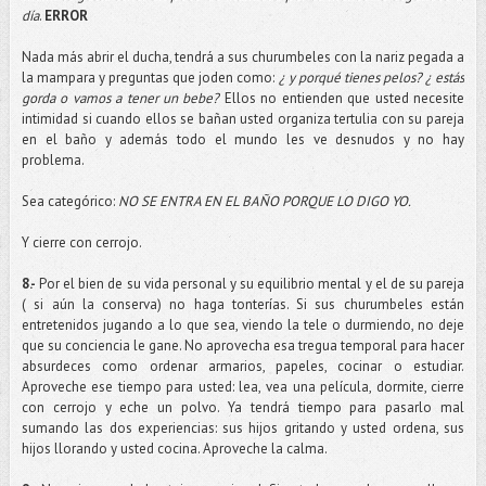
día
.
ERROR
Nada más abrir el ducha, tendrá a sus churumbeles con la nariz pegada a
la mampara y preguntas que
joden
como:
¿ y porqué tienes pelos? ¿ estás
gorda o vamos a tener un bebe?
Ellos no entienden que usted necesite
intimidad si cuando ellos se bañan usted organiza tertulia con su pareja
en el baño y además todo el mundo les ve desnudos y no hay
problema.
Sea categórico:
NO SE ENTRA EN EL BAÑO PORQUE LO DIGO YO.
Y cierre con cerrojo.
8.-
Por el bien de su vida personal y su equilibrio mental y el de su pareja
( si aún la conserva) no haga tonterías. Si sus churumbeles están
entretenidos jugando a lo que sea, viendo la
tele
o durmiendo, no deje
que su conciencia le gane. No aprovecha esa tregua temporal para hacer
absurdeces
como ordenar armarios, papeles, cocinar o estudiar.
Aproveche ese tiempo para usted: lea, vea una película, dormite, cierre
con cerrojo y eche un polvo. Ya tendrá tiempo para pasarlo mal
sumando las dos experiencias: sus hijos gritando y usted ordena, sus
hijos llorando y usted cocina. Aproveche la calma.