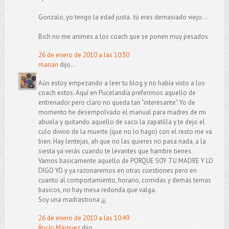
Gonzalo, yo tengo la edad justa..tú eres demasiado viejo...
Bich no me animes a los coach que se ponen muy pesados
26 de enero de 2010 a las 10:30
marian
dijo...
Aún estoy empezando a leer tu blog y no había visto a los
coach estos. Aquí en Pucelandia preferimos aquello de
entrenador pero claro no queda tan "interesante". Yo de
momento he desempolvado el manual para madres de mi
abuela y quitando aquello de saco la zapatilla y te dejo el
culo divino de la muerte (que no lo hago) con el resto me va
bien. Hay lentejas, ah que no las quieres no pasa nada, a la
siesta ya verás cuando te levantes que hambre tienes.
Vamos basicamente aquello de PORQUE SOY TU MADRE Y LO
DIGO YO y ya razonaremos en otras cuestiones pero en
cuanto al comportamiento, horario, comidas y demás temas
basicos, no hay mesa redonda que valga.
Soy una madrastrona ¡¡¡
26 de enero de 2010 a las 10:49
Rocío Márquez
dijo...