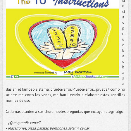
st
ri
ct
a
s
p
r
u
e
b
a
s
b
a
s
a
das en el famoso sistema: prueba/error, Prueba/error…prueba/ como no
acierte me corto las venas, me han llevado a elaborar estas sencillas
normas de uso.
1.-
Jamás plantee a sus churumbeles preguntas que incluyan elegir algo:
-
¿Qué queréis cenar?
-
Macarrones,
pizza
, patatas,
bombones
,
salami
, caviar.