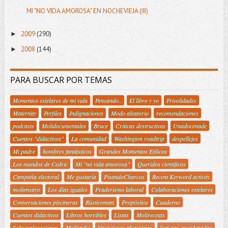
MI "NO VIDA AMOROSA" EN NOCHEVIEJA (III)
2009
(290)
►
2008
(144)
►
PARA BUSCAR POR TEMAS
Momentos estelares de mi vida
Pensando..
El libro y yo
Frivolidades
Maternity
Perfiles
Indignaciones
Modo aleatorio
recomendaciones
podcasts
Molidocumentales
Bruce
Criticas destructivas
Unadocenade
Cuentos "didactivos"
La comunidad
Washington roadtrip
despellejes
Mi padre
hombres fantásticos
Grandes Momentos Etílicos
Los mundos de Cedric
Mi "no vida amorosa"
Queridos científicos
Campaña electoral
Me gustaría
PisandoCharcos
Recent Keyword activity
moliensayo
Los días iguales
Praderismo laboral
Colaboraciones estelares
Conversaciones piscineras
Rústicoman
Propósitos
Cuaderno
Cuentos didactivos
Libros horribles
Listas
Molirecetas
Sobrevaloraciones
Moliradio
Vacaciones alsacianas
lecturas encadenadas