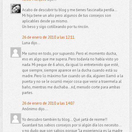
Acabo de descubrir tu blog y me tienes fascinaíta perdía...
Mi hija tiene un año pero algunos de tus consejos son
aplicables desde ya mismo.
Un beso y sigo cotilleando por tu rincón.
26 de enero de 2010 a las 12:11
Luna dijo...
Me sumo en todo, por supuesto. Pero el momento ducha,
eso es algo que me supera. Pero todavía no había visto yo
nada. Mi peque de 6 años, da igual lo entretenido que esté,
que siempre, siempre aparece en la ducha cuando está su
madre. Pero lo máximo fue cuando un día, alguien llamó a la
puerta y no se le ocurrió mejor cosa que venir a traermela al
baño, mientras me duchaba...xd, menudo corte para ambas
partes.
26 de enero de 2010 a las 14:07
Anónimo dijo...
Yo descubro también tu blog... Qué jartá de reirme!!
Guardaré tus sabios consejos por si algún día los necesito...
y no dudo que son sabios porque "la experiencia es la madre