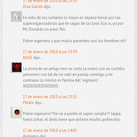
17 de enero de 2010 a las 13:35
Diva Gando
dijo...
En esto de los cumples lo mejor es dejarse llevar por las
superorganizadoras que te cagas de la clase. Eso si, yo por
Mc Donalds no paso. No.
Pobre ingeniero y que malos pacientes son los hombres eh?
17 de enero de 2010 a las 13:39
RAGE
dijo...
La novia de un amigo mio se corto la mano con un cuchillo
jamonero con tal de no salir en pareja conmigo y mi
contraria. Lo mismo es familia del "inginiero"
XDDDDDDDDDDDD
17 de enero de 2010 a las 13:51
Pétalo
dijo...
Pobre ingeniero!!!Se va a perder el super cumple!!! Jajaja,
fuera coñas, el dedo tiene que dolerle mucho, pobrecillo.
17 de enero de 2010 a las 14:01
Anónimo dijo...