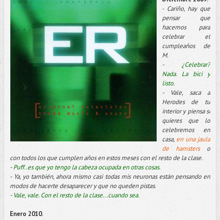
-
Cariño, hay que
pensar que
hacemos para
celebrar el
cumpleaños de
M.
-
¿Celebrar?
Nada. La
bici
y
listo.
- Vale, saca a
Herodes de tu
interior y piensa si
quieres que lo
celebremos en
casa,
en una jaula
de
hamsters
o
con todos los que cumplen años en estos meses con el resto de la clase.
-
Puff
..es que yo tengo la cabeza ocupada en otras cosas.
- Ya, yo también, ahora mismo casi todas mis neuronas están pensando en
modos de hacerte desaparecer y que no queden pistas.
-
Vale, vale. Con el resto de la clase...cuando sea.
Enero 2010.