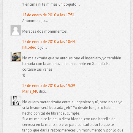
Y encima ni le mimas un poquito...
17 de enero de 2010 a las 17:51
Anónimo dijo...
Mereces dos monumentos.
17 de enero de 2010 a las 18:44
hitlodeo
dijo...
No me extraña que se autolesione el ingeniero, yo también
lo haría con la amenaza de un cumple en Xanadú. Pa
cortarse las venas.
:))
17 de enero de 2010 a las 19:09
María_MC
dijo...
No quiero meter cizaña entre el Ingeniero y tú, pero no se yo
si la lesión será buscada ¿eh?. Yo desde luego lo habría
hecho con tal de librar del cumple.
Si a mi me dice lo de la dieta blanda, con una botella de
cerveza en la mano, no vive para contarlo por lo que te
tengo que dar la razón: mereces un monumento y, por lo que