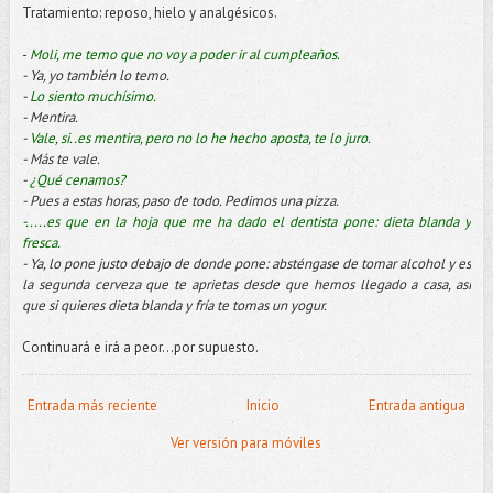
Tratamiento: reposo, hielo y analgésicos.
-
Moli
, me temo que no voy a poder ir al cumpleaños.
- Ya, yo también lo temo.
-
Lo siento muchísimo.
- Mentira.
-
Vale, si..es mentira, pero no lo he hecho aposta, te lo juro.
- Más te vale.
-
¿Qué cenamos?
-
Pues a estas horas, paso de todo. Pedimos una
pizza
.
-.....es que en la hoja que me ha dado el dentista pone: dieta blanda y
fresca.
- Ya, lo pone justo debajo de donde pone:
absténgase
de tomar alcohol y es
la segunda cerveza que te aprietas desde que hemos llegado a casa,
así
que si quieres dieta blanda y fría te tomas un
yogur
.
Continuará e irá a peor...por supuesto.
Entrada más reciente
Inicio
Entrada antigua
Ver versión para móviles