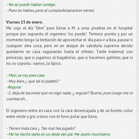
-
No se puede hablar contigo.
- Pues no hables, pero al
cumpledelasnarices
vienes.
Viernes 15 de enero.
Me cojo el día "libre" para llevar a M. a unas pruebas en el hospital
porque por supuesto el ingeniero "no puede". Termino pronto y por un
momento tengo la tentación de aprovechar el día para ir a
Ikea
, pasear o
cualquier otra cosa, pero en un ataque de sabiduría suprema decido
quedarme en casa vagueando hasta el infinito. Tarde maternal con
princezaz
, que si jugamos al
tragabolas
, que si hacemos galletas, que si
no os soporto..vamos, lo típico.
-
Moli
, ya voy para casa.
- Muy bien, ¿ qué tal el
paddel
?
-
Regular.
- C. deja de taconear que no oigo nada..¿ regular? Bueno, pues luego me lo
cuentas eh...
El ingeniero entra en casa con la cara desencajada y de un bonito color
entre verde y gris a tono con el forro polar que lleva.
-
Tienes mala cara. ¿ Tan mal has jugado?
-
Me he hecho daño en un dedo del pie. Me duele muchísimo.