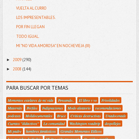
VUELTA AL CURRO
LOS IMPRESENTABLES.
POR FIN LLEGAN
TODO IGUAL.
MI "NO VIDA AMOROSA" EN NOCHEVIEJA (III)
2009
(290)
►
2008
(144)
►
PARA BUSCAR POR TEMAS
Momentos estelares de mi vida
Pensando..
El libro y yo
Frivolidades
Maternity
Perfiles
Indignaciones
Modo aleatorio
recomendaciones
podcasts
Molidocumentales
Bruce
Criticas destructivas
Unadocenade
Cuentos "didactivos"
La comunidad
Washington roadtrip
despellejes
Mi padre
hombres fantásticos
Grandes Momentos Etílicos
Los mundos de Cedric
Mi "no vida amorosa"
Queridos científicos