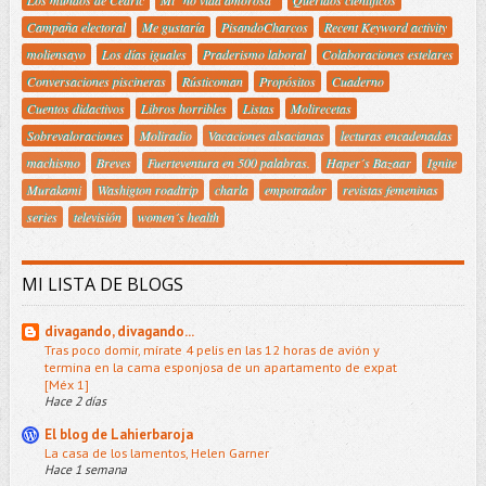
Campaña electoral
Me gustaría
PisandoCharcos
Recent Keyword activity
moliensayo
Los días iguales
Praderismo laboral
Colaboraciones estelares
Conversaciones piscineras
Rústicoman
Propósitos
Cuaderno
Cuentos didactivos
Libros horribles
Listas
Molirecetas
Sobrevaloraciones
Moliradio
Vacaciones alsacianas
lecturas encadenadas
machismo
Breves
Fuerteventura en 500 palabras.
Haper´s Bazaar
Ignite
Murakami
Washigton roadtrip
charla
empotrador
revistas femeninas
series
televisión
women´s health
MI LISTA DE BLOGS
divagando, divagando...
Tras poco domir, mírate 4 pelis en las 12 horas de avión y
termina en la cama esponjosa de un apartamento de expat
[Méx 1]
Hace 2 días
El blog de Lahierbaroja
La casa de los lamentos, Helen Garner
Hace 1 semana