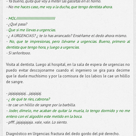
- Ya bueno, quita que voy a meter las galletas en el horno.
- No
me haces caso, me voy a la ducha, que tengo dentista ahora.
-
MOLIIIIIIIIIIIIIIIIIIIIIIIIIIIIIIII
- ¿Qué pasa?
-
Que si me llevas a urgencias.
- ¿ A URGENCIAS? ¿ te lo has arrancado?
Enséñame
el dedo ahora mismo.
-
No, que te impresionas, pero
llévame
a urgencias. Bueno, primero al
dentista que tengo hora, y luego a urgencias.
- Si
señoritooo
.
Visita al dentista. Luego al hospital, en la sala de espera de urgencias no
puedo evitar
descojonarme
cuando el ingeniero se gira para decirme
que le duele muchísimo y por la comisura de los labios le cae un
hilillo
de sangre.
-
jajajajajajaj
...
jajajajaj
.
-
¿ de qué te
ríes
,
cabrona
?
- te cae un
hilillo
de sangre por la barbilla.
-
Joder
, dímelo, me acaban de quitar la muela, lo tengo dormido y no me
entero con el algodón este metido en la boca.
- pfff..jajajajajaja..vale, vale. Lo siento.
Diagnóstico en Urgencias: fractura del dedo gordo del pié derecho.