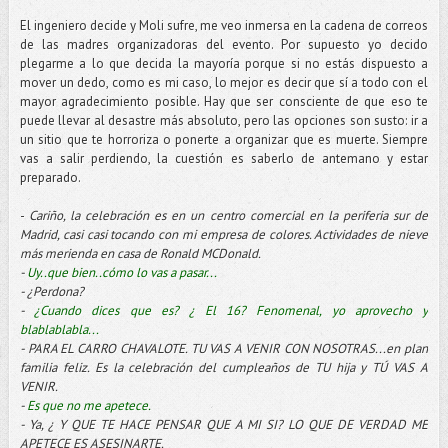
El ingeniero decide y
Moli
sufre, me veo inmersa en la cadena de correos
de las madres
organizadoras
del evento. Por supuesto yo decido
plegarme a lo que decida la mayoría porque si no estás dispuesto a
mover un dedo, como es mi caso, lo mejor es decir que sí a todo con el
mayor
agradecimiento
posible. Hay que ser consciente de que eso te
puede llevar al desastre más absoluto, pero las opciones son susto: ir a
un sitio que te horroriza o ponerte a organizar que es muerte. Siempre
vas a salir perdiendo, la cuestión es saberlo de antemano y estar
preparado.
-
Cariño, la celebración es en un centro comercial en la periferia sur de
Madrid, casi casi tocando con mi empresa de colores. Actividades de nieve
más merienda en casa de
Ronald
MCDonald
.
-
Uy
..que bien..cómo lo vas a pasar...
- ¿Perdona?
-
¿Cuando dices que es? ¿ El 16? Fenomenal, yo aprovecho y
blablablabla
...
- PARA EL CARRO
CHAVALOTE
. TU VAS A VENIR CON NOSOTRAS...en plan
familia feliz. Es la celebración del cumpleaños de TU hija y TÚ VAS A
VENIR.
-
Es que no me apetece.
- Ya, ¿ Y QUE TE HACE PENSAR QUE A MI SI? LO QUE DE VERDAD ME
APETECE ES ASESINARTE.