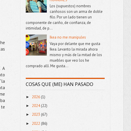
Los (supuestos) nombres
cariñosos son un arma de doble
filo. Por un lado tienen un
componente de cariño, de confianza, de
intimidad, de p...
Ikea no me manipules
 he
Vaya por delante que me gusta
tas
Ikea. Levanto la mirada ahora
mismo y más de la mitad de los
muebles que veo los he
comprado allí. Me gusta...
E A
uto
“la
COSAS QUE (ME) HAN PASADO
nta
rme
2026
(1)
►
aba
2024
(22)
►
 te
2023
(67)
►
2022
(86)
►