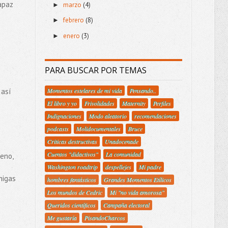
capaz
marzo
(4)
►
febrero
(8)
►
enero
(3)
►
PARA BUSCAR POR TEMAS
 así
Momentos estelares de mi vida
Pensando..
El libro y yo
Frivolidades
Maternity
Perfiles
Indignaciones
Modo aleatorio
recomendaciones
podcasts
Molidocumentales
Bruce
Criticas destructivas
Unadocenade
Cuentos "didactivos"
La comunidad
eno,
Washington roadtrip
despellejes
Mi padre
migas
hombres fantásticos
Grandes Momentos Etílicos
Los mundos de Cedric
Mi "no vida amorosa"
Queridos científicos
Campaña electoral
Me gustaría
PisandoCharcos