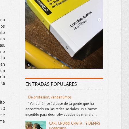
una
ños
ilo
ndo
as.
 no
 la
man
ida
ría
 la
ENTRADAS POPULARES
De profesión, vendehúmos
ito
"Vendehúmos", dícese de la gente que ha
 20
encontrado en las redes sociales un altavoz
 me
increíble para decir obviedades de manera...
 me
CARI, CHURRI, CHATA...Y DEMÁS
HORRORES