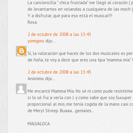
La cancioncilla " chica frustada" me llegó al corazón (
de levantarnos en volandas a cualquiera de las moch ( 
Y a disfrutar, que para eso está el musical!!!
Rosa
2 de octubre de 2008 a las 13:43
yomigmo
dijo...
Si, la valoración que haces de los dos musicales es perf
de ñoña, te voy a decir que eres una tipa "mamma mía" t
2 de octubre de 2008 a las 13:45
Anónimo dijo...
Me encantó Mamma Mía. No sé ni como pude resistirme a
sí lo sé. Fui a verla con J. y como sabe que soy Suuup
proporcional al mío, me tenía cogida de la mano casi c
de Meryl Streep. Buaaa...geniales..
MALVALOCA.