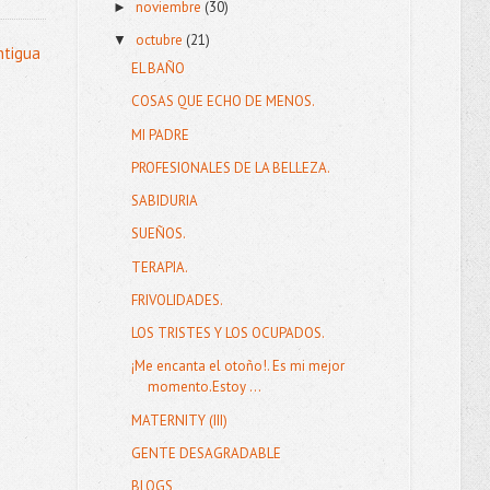
noviembre
(30)
►
octubre
(21)
▼
ntigua
EL BAÑO
COSAS QUE ECHO DE MENOS.
MI PADRE
PROFESIONALES DE LA BELLEZA.
SABIDURIA
SUEÑOS.
TERAPIA.
FRIVOLIDADES.
LOS TRISTES Y LOS OCUPADOS.
¡Me encanta el otoño!. Es mi mejor
momento.Estoy ...
MATERNITY (III)
GENTE DESAGRADABLE
BLOGS