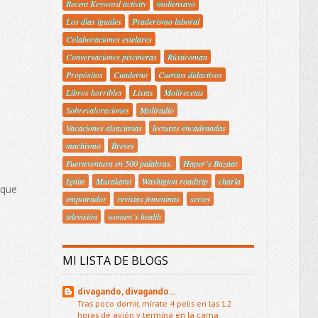
Recent Keyword activity
moliensayo
Los días iguales
Praderismo laboral
Colaboraciones estelares
Conversaciones piscineras
Rústicoman
Propósitos
Cuaderno
Cuentos didactivos
Libros horribles
Listas
Molirecetas
Sobrevaloraciones
Moliradio
Vacaciones alsacianas
lecturas encadenadas
machismo
Breves
Fuerteventura en 500 palabras.
Haper´s Bazaar
Ignite
Murakami
Washigton roadtrip
charla
 que
empotrador
revistas femeninas
series
televisión
women´s health
MI LISTA DE BLOGS
divagando, divagando...
Tras poco domir, mírate 4 pelis en las 12
horas de avión y termina en la cama