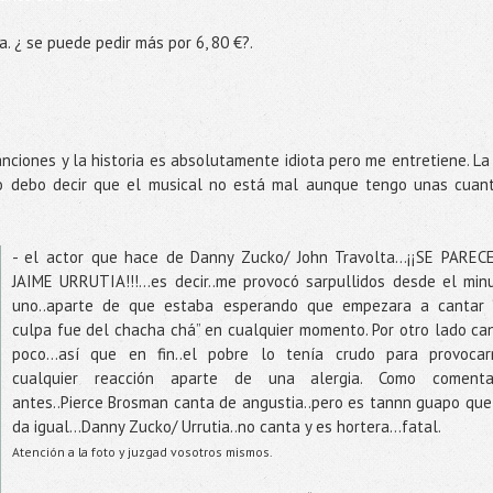
. ¿ se puede pedir más por 6, 80 €?.
nciones y la historia es absolutamente idiota pero me entretiene. La
to debo decir que el musical no está mal aunque tengo unas cuan
- el actor que hace de Danny Zucko/ John Travolta…¡¡SE PAREC
JAIME URRUTIA!!!...es decir..me provocó sarpullidos desde el min
uno..aparte de que estaba esperando que empezara a cantar 
culpa fue del chacha chá” en cualquier momento. Por otro lado ca
poco…así que en fin..el pobre lo tenía crudo para provoca
cualquier reacción aparte de una alergia. Como coment
antes..Pierce Brosman canta de angustia..pero es tannn guapo que
da igual…Danny Zucko/ Urrutia..no canta y es hortera…fatal.
Atención a la foto y juzgad vosotros mismos.