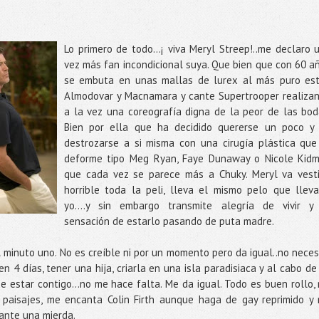
Lo primero de todo…¡ viva Meryl Streep!..me declaro 
vez más fan incondicional suya. Que bien que con 60 a
se embuta en unas mallas de lurex al más puro est
Almodovar y Macnamara y cante Supertrooper realiza
a la vez una coreografía digna de la peor de las bod
Bien por ella que ha decidido quererse un poco y
destrozarse a si misma con una cirugía plástica que
deforme tipo Meg Ryan, Faye Dunaway o Nicole Kid
que cada vez se parece más a Chuky. Meryl va vest
horrible toda la peli, lleva el mismo pelo que lleva
yo….y sin embargo transmite alegría de vivir y
sensación de estarlo pasando de puta madre.
l minuto uno. No es creíble ni por un momento pero da igual..no neces
n 4 días, tener una hija, criarla en una isla paradisiaca y al cabo de
e estar contigo…no me hace falta. Me da igual. Todo es buen rollo,
paisajes, me encanta Colin Firth aunque haga de gay reprimido y
ante una mierda.