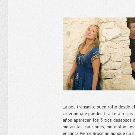
La peli transmite buen rollo desde e
creerme que puedes tirarte a 3 tíos e
años aparecen los 3 tíos deseosos d
molan las canciones, me molan los 
encanta Pierce Brosman aunque no c