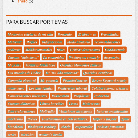
enero
(3)
►
PARA BUSCAR POR TEMAS
Momentos estelares de mi vida
Pensando..
El libro y yo
Frivolidades
Maternity
Perfiles
Indignaciones
Modo aleatorio
recomendaciones
podcasts
Molidocumentales
Bruce
Criticas destructivas
Unadocenade
Cuentos "didactivos"
La comunidad
Washington roadtrip
despellejes
Mi padre
hombres fantásticos
Grandes Momentos Etílicos
Los mundos de Cedric
Mi "no vida amorosa"
Queridos científicos
Campaña electoral
Me gustaría
PisandoCharcos
Recent Keyword activity
moliensayo
Los días iguales
Praderismo laboral
Colaboraciones estelares
Conversaciones piscineras
Rústicoman
Propósitos
Cuaderno
Cuentos didactivos
Libros horribles
Listas
Molirecetas
Sobrevaloraciones
Moliradio
Vacaciones alsacianas
lecturas encadenadas
machismo
Breves
Fuerteventura en 500 palabras.
Haper´s Bazaar
Ignite
Murakami
Washigton roadtrip
charla
empotrador
revistas femeninas
series
televisión
women´s health