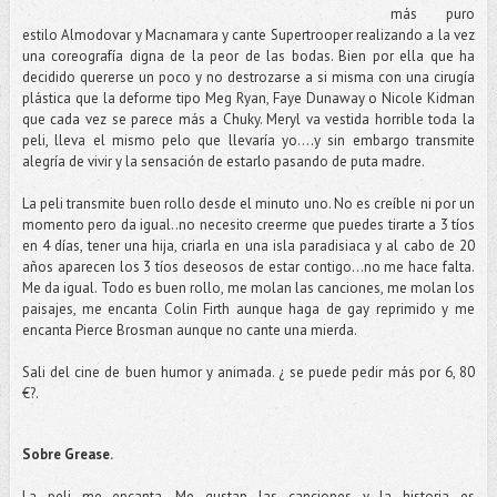
más puro
estilo Almodovar y Macnamara y cante Supertrooper realizando a la vez
una coreografía digna de la peor de las bodas. Bien por ella que ha
decidido quererse un poco y no destrozarse a si misma con una cirugía
plástica que la deforme tipo Meg Ryan, Faye Dunaway o Nicole Kidman
que cada vez se parece más a Chuky. Meryl va vestida horrible toda la
peli, lleva el mismo pelo que llevaría yo….y sin embargo transmite
alegría de vivir y la sensación de estarlo pasando de puta madre.
La peli transmite buen rollo desde el minuto uno. No es creíble ni por un
momento pero da igual..no necesito creerme que puedes tirarte a 3 tíos
en 4 días, tener una hija, criarla en una isla paradisiaca y al cabo de 20
años aparecen los 3 tíos deseosos de estar contigo…no me hace falta.
Me da igual. Todo es buen rollo, me molan las canciones, me molan los
paisajes, me encanta Colin Firth aunque haga de gay reprimido y me
encanta Pierce Brosman aunque no cante una mierda.
Sali del cine de buen humor y animada. ¿ se puede pedir más por 6, 80
€?.
Sobre Grease.
La peli me encanta. Me gustan las canciones y la historia es