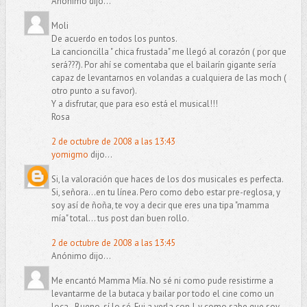
Anónimo dijo...
Moli
De acuerdo en todos los puntos.
La cancioncilla " chica frustada" me llegó al corazón ( por que
será???). Por ahí se comentaba que el bailarín gigante sería
capaz de levantarnos en volandas a cualquiera de las moch (
otro punto a su favor).
Y a disfrutar, que para eso está el musical!!!
Rosa
2 de octubre de 2008 a las 13:43
yomigmo
dijo...
Si, la valoración que haces de los dos musicales es perfecta.
Si, señora...en tu línea. Pero como debo estar pre-reglosa, y
soy así de ñoña, te voy a decir que eres una tipa "mamma
mía" total... tus post dan buen rollo.
2 de octubre de 2008 a las 13:45
Anónimo dijo...
Me encantó Mamma Mía. No sé ni como pude resistirme a
levantarme de la butaca y bailar por todo el cine como un
loca.. Bueno, sí lo sé. Fui a verla con J. y como sabe que soy