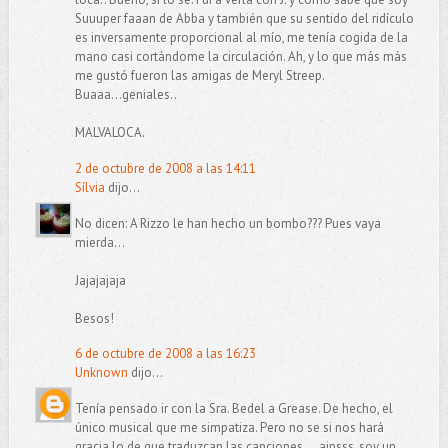
Suuuper faaan de Abba y también que su sentido del ridículo
es inversamente proporcional al mío, me tenía cogida de la
mano casi cortándome la circulación. Ah, y lo que más más
me gustó fueron las amigas de Meryl Streep.
Buaaa...geniales..
MALVALOCA.
2 de octubre de 2008 a las 14:11
Sílvia
dijo...
No dicen: A Rizzo le han hecho un bombo??? Pues vaya
mierda...
Jajajajaja
Besos!
6 de octubre de 2008 a las 16:23
Unknown
dijo...
Tenía pensado ir con la Sra. Bedel a Grease. De hecho, el
único musical que me simpatiza. Pero no se si nos hará
gracia lo de que traduzcan las canciones ... ainsss, soy un