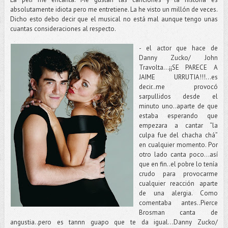
absolutamente idiota pero me entretiene. La he visto un millón de veces.
Dicho esto debo decir que el musical no está mal aunque tengo unas
cuantas consideraciones al respecto.
- el actor que hace de
Danny Zucko/ John
Travolta…¡¡SE PARECE A
JAIME URRUTIA!!!...es
decir..me provocó
sarpullidos desde el
minuto uno..aparte de que
estaba esperando que
empezara a cantar “la
culpa fue del chacha chá”
en cualquier momento. Por
otro lado canta poco…así
que en fin..el pobre lo tenía
crudo para provocarme
cualquier reacción aparte
de una alergia. Como
comentaba antes..Pierce
Brosman canta de
angustia..pero es tannn guapo que te da igual…Danny Zucko/