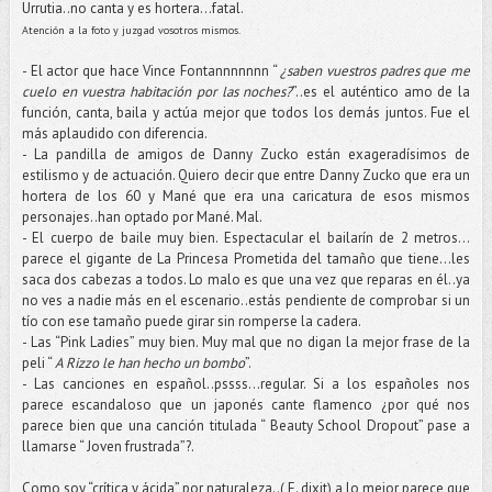
Urrutia..no canta y es hortera…fatal.
Atención a la foto y juzgad vosotros mismos.
- El actor que hace Vince Fontannnnnnn “
¿saben vuestros padres que me
cuelo en vuestra habitación por las noches?
”..es el auténtico amo de la
función, canta, baila y actúa mejor que todos los demás juntos. Fue el
más aplaudido con diferencia.
- La pandilla de amigos de Danny Zucko están exageradísimos de
estilismo y de actuación. Quiero decir que entre Danny Zucko que era un
hortera de los 60 y Mané que era una caricatura de esos mismos
personajes..han optado por Mané. Mal.
- El cuerpo de baile muy bien. Espectacular el bailarín de 2 metros…
parece el gigante de La Princesa Prometida del tamaño que tiene…les
saca dos cabezas a todos. Lo malo es que una vez que reparas en él..ya
no ves a nadie más en el escenario..estás pendiente de comprobar si un
tío con ese tamaño puede girar sin romperse la cadera.
- Las “Pink Ladies” muy bien. Muy mal que no digan la mejor frase de la
peli “
A Rizzo le han hecho un bombo
”.
- Las canciones en español..pssss…regular. Si a los españoles nos
parece escandaloso que un japonés cante flamenco ¿por qué nos
parece bien que una canción titulada “ Beauty School Dropout” pase a
llamarse “ Joven frustrada”?.
Como soy “crítica y ácida” por naturaleza..( E. dixit) a lo mejor parece que