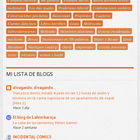
moliensayo
Los días iguales
Praderismo laboral
Colaboraciones estelares
Conversaciones piscineras
Rústicoman
Propósitos
Cuaderno
Cuentos didactivos
Libros horribles
Listas
Molirecetas
Sobrevaloraciones
Moliradio
Vacaciones alsacianas
lecturas encadenadas
machismo
Breves
Fuerteventura en 500 palabras.
Haper´s Bazaar
Ignite
Murakami
Washigton roadtrip
charla
empotrador
revistas femeninas
series
televisión
women´s health
MI LISTA DE BLOGS
divagando, divagando...
Tras poco domir, mírate 4 pelis en las 12 horas de avión y
termina en la cama esponjosa de un apartamento de expat
[Méx 1]
Hace 1 día
El blog de Lahierbaroja
La casa de los lamentos, Helen Garner
Hace 1 semana
INCIDENTAL COMICS