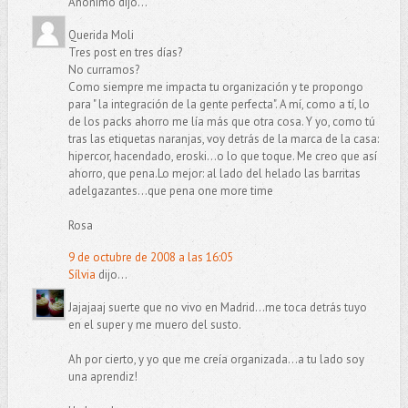
Anónimo dijo...
Querida Moli
Tres post en tres días?
No curramos?
Como siempre me impacta tu organización y te propongo
para " la integración de la gente perfecta". A mí, como a tí, lo
de los packs ahorro me lía más que otra cosa. Y yo, como tú
tras las etiquetas naranjas, voy detrás de la marca de la casa:
hipercor, hacendado, eroski...o lo que toque. Me creo que así
ahorro, que pena.Lo mejor: al lado del helado las barritas
adelgazantes...que pena one more time
Rosa
9 de octubre de 2008 a las 16:05
Sílvia
dijo...
Jajajaaj suerte que no vivo en Madrid...me toca detrás tuyo
en el super y me muero del susto.
Ah por cierto, y yo que me creía organizada...a tu lado soy
una aprendiz!