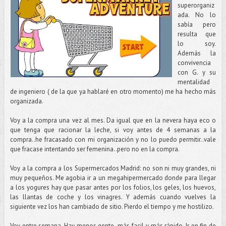
superorganiz
ada. No lo
sabía pero
resulta que
lo soy.
Además la
convivencia
con G. y su
mentalidad
de ingeniero ( de la que ya hablaré en otro momento) me ha hecho más
organizada.
Voy a la compra una vez al mes. Da igual que en la nevera haya eco o
que tenga que racionar la leche, si voy antes de 4 semanas a la
compra..he fracasado con mi organización y no lo puedo permitir..vale
que fracase intentando ser femenina..pero no en la compra.
Voy a la compra a los Supermercados Madrid: no son ni muy grandes, ni
muy pequeños. Me agobia ir a un megahipermercado donde para llegar
a los yogures hay que pasar antes por los folios, los geles, los huevos,
las llantas de coche y los vinagres. Y además cuando vuelves la
siguiente vez los han cambiado de sitio. Pierdo el tiempo y me hostilizo.
Voy entre semana. Hay menos gente..más facil y más rápido. Ir en fin de