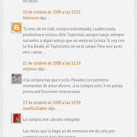
Un beso!
10 de octubre de 2008 a las 10:22
Unknown
dijo...
Tu eres de mi club, compra estructurada, cuadriculada,
productiva e incluso diría Taylorista, aunque luego siempre
sucumbo a algún antojo que no venía en la lista. Si voy con
la Sra. Bedel, el Taylorismo se va al carajo. Pero eso ya es
otro cantar ...
11 de octubre de 2008 a las 11:19
molinos
dijo...
A la compra hay que ir solo. Pasados los primeros
momentos de amor efusivo..a la compra solo. Ir en pareja
provocará fricciones innecesarias.
13 de octubre de 2008 a las 10:39
JuanRa Diablo
dijo...
La compra, ese calvario obligado.
Las veces que la hago yo de memoria me da sólo por
comprar cosas para desayunar.