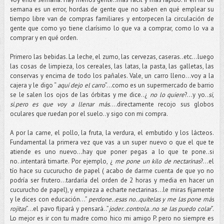
semana es un error, hordas de gente que no saben en qué emplear su
tiempo libre van de compras familiares y entorpecen la circulación de
gente que como yo tiene clarísimo lo que va a comprar, como lo va a
comprar y en qué orden.
Primero las bebidas. La leche, el zumo, las cervezas, caseras..etc…luego
las cosas de limpieza, los cereales, las latas, la pasta, las galletas, las
conservas y encima de todo los pañales. Vale, un carro lleno…voy a la
cajera y le digo “
aquí dejo el carro
”…como es un supermercado de barrio
se le salen los ojos de las órbitas y me dice..¿
no lo quiere
?...y yo..
si,
si.pero es que voy a llenar más
….directamente recojo sus globos
oculares que ruedan por el suelo..y sigo con mi compra.
A por la carne, el pollo, la fruta, la verdura, el embutido y los lácteos.
Fundamental la primera vez que vas a un super nuevo o que el que te
atiende es uno nuevo…hay que poner pegas a lo que te pone..si
no..intentará timarte. Por ejemplo, ¿
me pone un kilo de nectarinas
?...el
tío hace su cucurucho de papel ( acabo de darme cuenta de que yo no
podría ser frutero…tardaría del orden de 2 horas y media en hacer un
cucurucho de papel), y empieza a echarte nectarinas…le miras fijamente
y le dices con educación…”
perdone..esas no..quítelas y me las pone más
rojitas
”…el pavo flipará y pensará..”
joder..controla..no se las puedo colar
”.
Lo mejor es ir con tu madre como hico mi amigo P. pero no siempre es