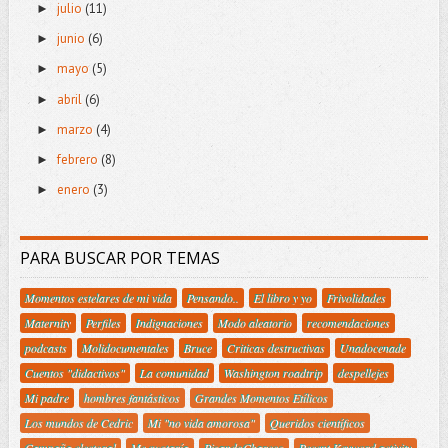
julio
(11)
►
junio
(6)
►
mayo
(5)
►
abril
(6)
►
marzo
(4)
►
febrero
(8)
►
enero
(3)
►
PARA BUSCAR POR TEMAS
Momentos estelares de mi vida
Pensando..
El libro y yo
Frivolidades
Maternity
Perfiles
Indignaciones
Modo aleatorio
recomendaciones
podcasts
Molidocumentales
Bruce
Criticas destructivas
Unadocenade
Cuentos "didactivos"
La comunidad
Washington roadtrip
despellejes
Mi padre
hombres fantásticos
Grandes Momentos Etílicos
Los mundos de Cedric
Mi "no vida amorosa"
Queridos científicos
Campaña electoral
Me gustaría
PisandoCharcos
Recent Keyword activity