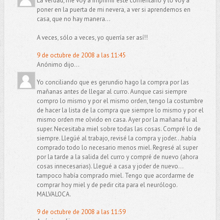
La verdad, me voy a imprimir este comentario y lo voy a
poner en la puerta de mi nevera, a ver si aprendemos en
casa, que no hay manera...
A veces, sólo a veces, yo querría ser así!!
9 de octubre de 2008 a las 11:45
Anónimo dijo...
Yo conciliando que es gerundio hago la compra por las
mañanas antes de llegar al curro. Aunque casi siempre
compro lo mismo y por el mismo orden, tengo la costumbre
de hacer la lista de la compra que siempre lo mismo y por el
mismo orden me olvido en casa. Ayer por la mañana fui al
super. Necesitaba miel sobre todas las cosas. Compré lo de
siempre. Llegúé al trabajo, revisé la compra y joder...había
comprado todo lo necesario menos miel. Regresé al super
por la tarde a la salida del curro y compré de nuevo (ahora
cosas innecesarias). Llegué a casa y joder de nuevo...
tampoco había comprado miel. Tengo que acordarme de
comprar hoy miel y de pedir cita para el neurólogo.
MALVALOCA.
9 de octubre de 2008 a las 11:59