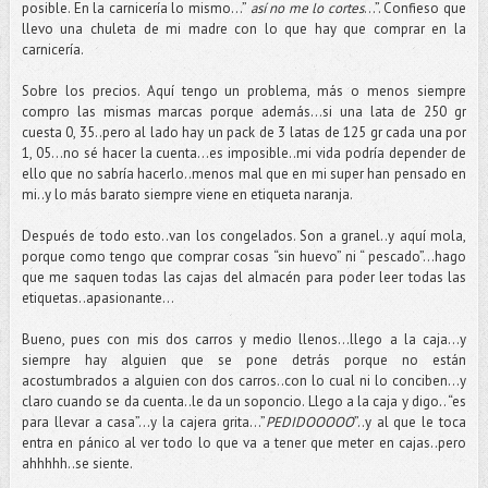
posible. En la carnicería lo mismo…”
así no me lo cortes
…”. Confieso que
llevo una chuleta de mi madre con lo que hay que comprar en la
carnicería.
Sobre los precios. Aquí tengo un problema, más o menos siempre
compro las mismas marcas porque además…si una lata de 250 gr
cuesta 0, 35..pero al lado hay un pack de 3 latas de 125 gr cada una por
1, 05…no sé hacer la cuenta…es imposible..mi vida podría depender de
ello que no sabría hacerlo..menos mal que en mi super han pensado en
mi..y lo más barato siempre viene en etiqueta naranja.
Después de todo esto..van los congelados. Son a granel..y aquí mola,
porque como tengo que comprar cosas “sin huevo” ni “ pescado”…hago
que me saquen todas las cajas del almacén para poder leer todas las
etiquetas..apasionante…
Bueno, pues con mis dos carros y medio llenos…llego a la caja…y
siempre hay alguien que se pone detrás porque no están
acostumbrados a alguien con dos carros..con lo cual ni lo conciben…y
claro cuando se da cuenta..le da un soponcio. Llego a la caja y digo.. “es
para llevar a casa”…y la cajera grita…”
PEDIDOOOOO
”..y al que le toca
entra en pánico al ver todo lo que va a tener que meter en cajas..pero
ahhhhh..se siente.