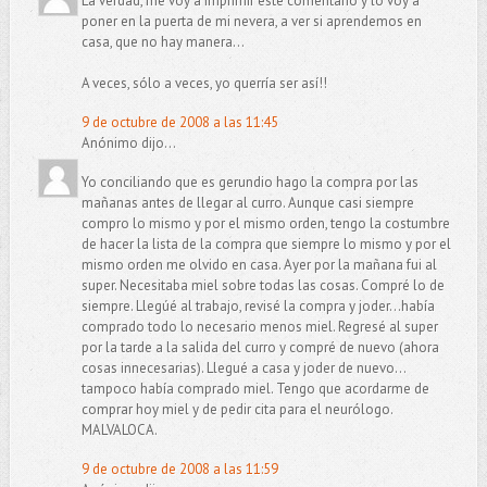
La verdad, me voy a imprimir este comentario y lo voy a
poner en la puerta de mi nevera, a ver si aprendemos en
casa, que no hay manera...
A veces, sólo a veces, yo querría ser así!!
9 de octubre de 2008 a las 11:45
Anónimo dijo...
Yo conciliando que es gerundio hago la compra por las
mañanas antes de llegar al curro. Aunque casi siempre
compro lo mismo y por el mismo orden, tengo la costumbre
de hacer la lista de la compra que siempre lo mismo y por el
mismo orden me olvido en casa. Ayer por la mañana fui al
super. Necesitaba miel sobre todas las cosas. Compré lo de
siempre. Llegúé al trabajo, revisé la compra y joder...había
comprado todo lo necesario menos miel. Regresé al super
por la tarde a la salida del curro y compré de nuevo (ahora
cosas innecesarias). Llegué a casa y joder de nuevo...
tampoco había comprado miel. Tengo que acordarme de
comprar hoy miel y de pedir cita para el neurólogo.
MALVALOCA.
9 de octubre de 2008 a las 11:59