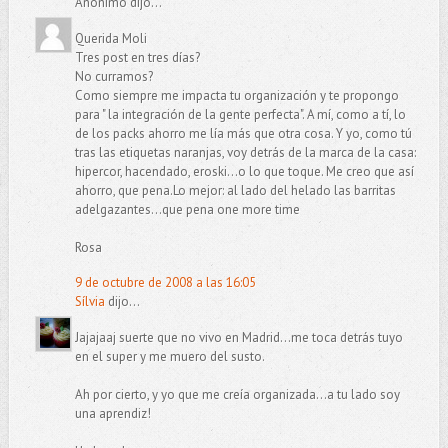
Anónimo dijo...
Querida Moli
Tres post en tres días?
No curramos?
Como siempre me impacta tu organización y te propongo
para " la integración de la gente perfecta". A mí, como a tí, lo
de los packs ahorro me lía más que otra cosa. Y yo, como tú
tras las etiquetas naranjas, voy detrás de la marca de la casa:
hipercor, hacendado, eroski...o lo que toque. Me creo que así
ahorro, que pena.Lo mejor: al lado del helado las barritas
adelgazantes...que pena one more time
Rosa
9 de octubre de 2008 a las 16:05
Sílvia
dijo...
Jajajaaj suerte que no vivo en Madrid...me toca detrás tuyo
en el super y me muero del susto.
Ah por cierto, y yo que me creía organizada...a tu lado soy
una aprendiz!