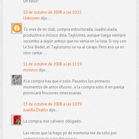
Un beso!
10 de octubre de 2008 a las 10:22
Unknown
dijo...
Tu eres de mi club, compra estructurada, cuadriculada,
productiva e incluso diría Taylorista, aunque luego siempre
sucumbo a algún antojo que no venía en la lista. Si voy con
la Sra. Bedel, el Taylorismo se va al carajo. Pero eso ya es
otro cantar ...
11 de octubre de 2008 a las 11:19
molinos
dijo...
A la compra hay que ir solo. Pasados los primeros
momentos de amor efusivo..a la compra solo. Ir en pareja
provocará fricciones innecesarias.
13 de octubre de 2008 a las 10:39
JuanRa Diablo
dijo...
La compra, ese calvario obligado.
Las veces que la hago yo de memoria me da sólo por
comprar cosas para desayunar.