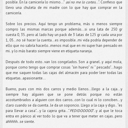
posible. En la carnicería lo mismo…”
así no me lo cortes
…”. Confieso que
llevo una chuleta de mi madre con lo que hay que comprar en la
carnicería.
Sobre los precios. Aquí tengo un problema, más o menos siempre
compro las mismas marcas porque además…si una lata de 250 gr
cuesta 0, 35..pero al lado hay un pack de 3 latas de 125 gr cada una por
1, 05…no sé hacer la cuenta…es imposible..mi vida podría depender de
ello que no sabría hacerlo..menos mal que en mi super han pensado en
mi..y lo más barato siempre viene en etiqueta naranja.
Después de todo esto..van los congelados. Son a granel..y aquí mola,
porque como tengo que comprar cosas “sin huevo” ni “ pescado”…hago
que me saquen todas las cajas del almacén para poder leer todas las
etiquetas..apasionante…
Bueno, pues con mis dos carros y medio llenos…llego a la caja…y
siempre hay alguien que se pone detrás porque no están
acostumbrados a alguien con dos carros..con lo cual ni lo conciben…y
claro cuando se da cuenta..le da un soponcio. Llego a la caja y digo.. “es
para llevar a casa”…y la cajera grita…”
PEDIDOOOOO
”..y al que le toca
entra en pánico al ver todo lo que va a tener que meter en cajas..pero
ahhhhh..se siente.