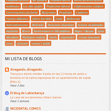
moliensayo
Los días iguales
Praderismo laboral
Colaboraciones estelares
Conversaciones piscineras
Rústicoman
Propósitos
Cuaderno
Cuentos didactivos
Libros horribles
Listas
Molirecetas
Sobrevaloraciones
Moliradio
Vacaciones alsacianas
lecturas encadenadas
machismo
Breves
Fuerteventura en 500 palabras.
Haper´s Bazaar
Ignite
Murakami
Washigton roadtrip
charla
empotrador
revistas femeninas
series
televisión
women´s health
MI LISTA DE BLOGS
divagando, divagando...
Tras poco domir, mírate 4 pelis en las 12 horas de avión y
termina en la cama esponjosa de un apartamento de expat
[Méx 1]
Hace 2 días
El blog de Lahierbaroja
La casa de los lamentos, Helen Garner
Hace 1 semana
INCIDENTAL COMICS