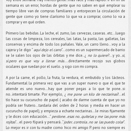
semana es un error, hordas de gente que no saben en qué emplear su
tiempo libre van de compras familiares y entorpecen la circulación de
gente que como yo tiene clarísimo lo que va a comprar, como lo va a
comprar y en qué orden.
Primero las bebidas. La leche, el zumo, las cervezas, caseras..etc…luego
las cosas de limpieza, los cereales, las latas, la pasta, las galletas, las
conservas y encima de todo los pañales. Vale, un carro lleno…voy a la
cajera y le digo “
aquí dejo el carro
”…como es un supermercado de barrio
se le salen los ojos de las órbitas y me dice..¿
no lo quiere
?...y yo..
si,
si.pero es que voy a llenar más
….directamente recojo sus globos
oculares que ruedan por el suelo..y sigo con mi compra.
A por la carne, el pollo, la fruta, la verdura, el embutido y los lácteos.
Fundamental la primera vez que vas a un super nuevo o que el que te
atiende es uno nuevo…hay que poner pegas a lo que te pone..si
no..intentará timarte. Por ejemplo, ¿
me pone un kilo de nectarinas
?...el
tío hace su cucurucho de papel ( acabo de darme cuenta de que yo no
podría ser frutero…tardaría del orden de 2 horas y media en hacer un
cucurucho de papel), y empieza a echarte nectarinas…le miras fijamente
y le dices con educación…”
perdone..esas no..quítelas y me las pone más
rojitas
”…el pavo flipará y pensará..”
joder..controla..no se las puedo colar
”.
Lo mejor es ir con tu madre como hico mi amigo P. pero no siempre es