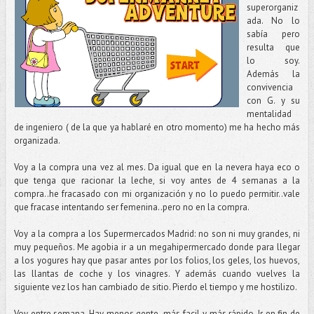
superorganiz
ada. No lo
sabía pero
resulta que
lo soy.
Además la
convivencia
con G. y su
mentalidad
de ingeniero ( de la que ya hablaré en otro momento) me ha hecho más
organizada.
Voy a la compra una vez al mes. Da igual que en la nevera haya eco o
que tenga que racionar la leche, si voy antes de 4 semanas a la
compra..he fracasado con mi organización y no lo puedo permitir..vale
que fracase intentando ser femenina..pero no en la compra.
Voy a la compra a los Supermercados Madrid: no son ni muy grandes, ni
muy pequeños. Me agobia ir a un megahipermercado donde para llegar
a los yogures hay que pasar antes por los folios, los geles, los huevos,
las llantas de coche y los vinagres. Y además cuando vuelves la
siguiente vez los han cambiado de sitio. Pierdo el tiempo y me hostilizo.
Voy entre semana. Hay menos gente..más facil y más rápido. Ir en fin de