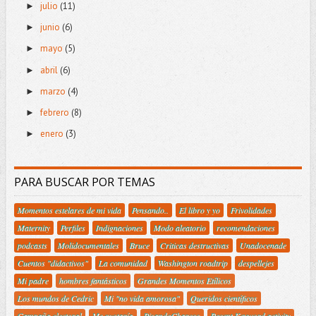
julio
(11)
►
junio
(6)
►
mayo
(5)
►
abril
(6)
►
marzo
(4)
►
febrero
(8)
►
enero
(3)
►
PARA BUSCAR POR TEMAS
Momentos estelares de mi vida
Pensando..
El libro y yo
Frivolidades
Maternity
Perfiles
Indignaciones
Modo aleatorio
recomendaciones
podcasts
Molidocumentales
Bruce
Criticas destructivas
Unadocenade
Cuentos "didactivos"
La comunidad
Washington roadtrip
despellejes
Mi padre
hombres fantásticos
Grandes Momentos Etílicos
Los mundos de Cedric
Mi "no vida amorosa"
Queridos científicos
Campaña electoral
Me gustaría
PisandoCharcos
Recent Keyword activity