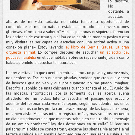
lo descifre.
No
obstante, a
aquellas
alturas de mi vida, todavía no había tenido la oportunidad de
comprobare el mundo natural estaba abarrotado de conversaciones
gloriosas. ¿Cómo iba a saberlo? Muchas personas ni siquiera diferencian
las acciones de escuchar y oir. Una cosa es oír de manera pasiva y otra
muy distinta es ser capaz de escuchar con una actitud activa y una
conexión plena» Estoy leyendo
el libro de Bernie Krause, La gran
orquesta animal.
Lo compré después de escuchar
un episodio del
podcast Invisibilia
en el que hablaba sobre su (apasionante) vida y cómo
había aprendido a escuchar la naturaleza.
Le doy vueltas a lo que cuenta mientras damos un paseo y, una vez más,
nos perdemos. Escucho nuestras pisadas, sonidos que creo que vienen
de insectos que no veo y que por supuesto no me puedo imaginar.
Descifro el sonido de unas chicharras cuando aprieta el sol. El vuelo de
las moscas, entontecidas por la tormenta que se acerca, suena
alrededor de mis oídos. Intento escuchar el paisaje, qué escucho
además del resonar cada vez más lejano, según nos adentramos en el
bosque, de los coches por la carretera. El musgo de las tapias no suena,
mas bien aísla. Mientras intento registrar más y más sonidos, recuerdo
un día esta primavera en que mientras trabaja en casa, recibí un mensaje
de un amigo bombero: “Hay dos dotaciones en tu calle”. Al leer sus
palabras, mis oídos se conectaron y escuché las sirenas. Me asomé a mi
terraza y saludé a un amable bombero que con una escala subía a los