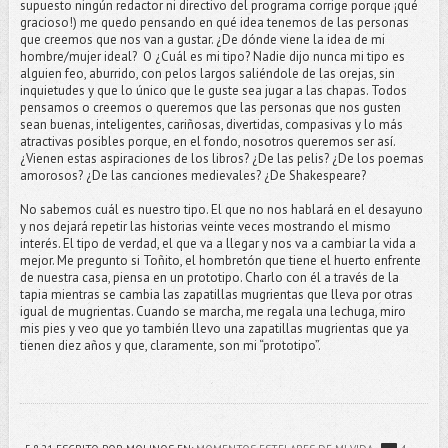
supuesto ningún redactor ni directivo del programa corrige porque ¡qué
gracioso!) me quedo pensando en qué idea tenemos de las personas
que creemos que nos van a gustar. ¿De dónde viene la idea de mi
hombre/mujer ideal?
O ¿Cuál es mi tipo? Nadie dijo nunca mi tipo es
alguien feo, aburrido, con pelos largos saliéndole de las orejas, sin
inquietudes y que lo único que le guste sea jugar a las chapas. Todos
pensamos o creemos o queremos que las personas que nos gusten
sean buenas, inteligentes, cariñosas, divertidas, compasivas y lo más
atractivas posibles porque, en el fondo, nosotros queremos ser así.
¿Vienen estas aspiraciones de los libros? ¿De las pelis? ¿De los poemas
amorosos? ¿De las canciones medievales? ¿De Shakespeare?
No sabemos cuál es nuestro tipo. El que no nos hablará en el desayuno
y nos dejará repetir las historias veinte veces mostrando el mismo
interés. El tipo de verdad, el que va a llegar y nos va a cambiar la vida a
mejor. Me pregunto si Toñito, el hombretón que tiene el huerto enfrente
de nuestra casa, piensa en un prototipo. Charlo con él a través de la
tapia mientras se cambia las zapatillas mugrientas que lleva por otras
igual de mugrientas. Cuando se marcha, me regala una lechuga, miro
mis pies y veo que yo también llevo una zapatillas mugrientas que ya
tienen diez años y que, claramente, son mi “prototipo”.