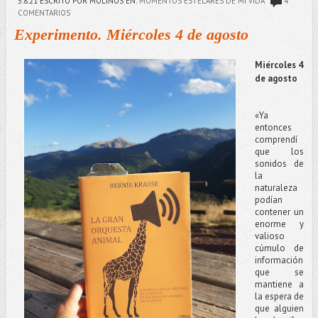
5.8.21
ESCRITO POR MOLINOS
EN:
MOMENTOS ESTELARES DE MI VIDA
4
COMENTARIOS
Experimento. Miércoles 4 de agosto
Miércoles 4
de agosto
«Ya
entonces
comprendí
que los
sonidos de
la
naturaleza
podían
contener un
enorme y
valioso
cúmulo de
información
que se
mantiene a
la espera de
que alguien