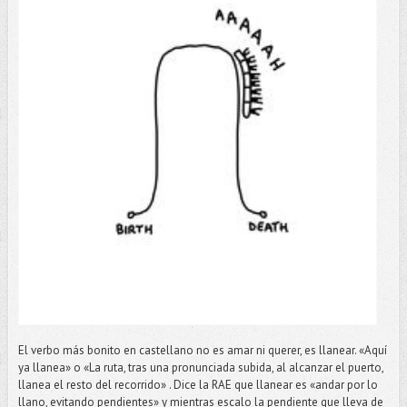
El verbo más bonito en castellano no es amar ni querer, es llanear. «Aquí
ya llanea» o «La ruta, tras una pronunciada subida, al alcanzar el puerto,
llanea el resto del recorrido» . Dice la RAE que llanear es «andar por lo
llano, evitando pendientes» y mientras escalo la pendiente que lleva de