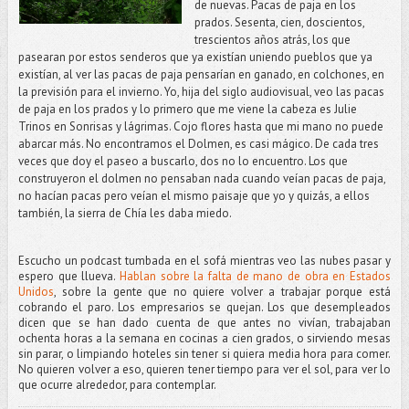
de nuevas. Pacas de paja en los
prados. Sesenta, cien, doscientos,
trescientos años atrás, los que
pasearan por estos senderos que ya existían uniendo pueblos que ya
existían, al ver las pacas de paja pensarían en ganado, en colchones, en
la previsión para el invierno. Yo, hija del siglo audiovisual, veo las pacas
de paja en los prados y lo primero que me viene la cabeza es Julie
Trinos en Sonrisas y lágrimas.
Cojo flores hasta que mi mano no puede
abarcar más. No encontramos el Dolmen, es casi mágico. De cada tres
veces que doy el paseo a buscarlo, dos no lo encuentro. Los que
construyeron el dolmen no pensaban nada cuando veían pacas de paja,
no hacían pacas pero veían el mismo paisaje que yo y quizás, a ellos
también, la sierra de Chía les daba miedo.
Escucho un podcast tumbada en el sofá mientras veo las nubes pasar y
espero que llueva.
Hablan sobre la falta de mano de obra en Estados
Unidos
, sobre la gente que no quiere volver a trabajar porque está
cobrando el paro. Los empresarios se quejan. Los que desempleados
dicen que se han dado cuenta de que antes no vivían, trabajaban
ochenta horas a la semana en cocinas a cien grados, o sirviendo mesas
sin parar, o limpiando hoteles sin tener si quiera media hora para comer.
No quieren volver a eso, quieren tener tiempo para ver el sol, para ver lo
que ocurre alrededor, para contemplar.