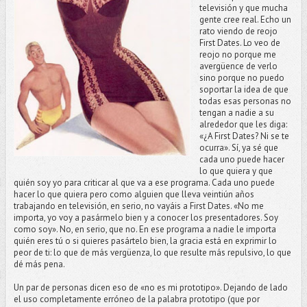
televisión y que mucha
gente cree real. Echo un
rato viendo de reojo
First Dates. Lo veo de
reojo no porque me
avergüence de verlo
sino porque no puedo
soportar la idea de que
todas esas personas no
tengan a nadie a su
alrededor que les diga:
«¿A First Dates? Ni se te
ocurra». Sí, ya sé que
cada uno puede hacer
lo que quiera y que
quién soy yo para criticar al que va a ese programa. Cada uno puede
hacer lo que quiera pero como alguien que lleva veintiún años
trabajando en televisión, en serio, no vayáis a First Dates. «No me
importa, yo voy a pasármelo bien y a conocer los presentadores. Soy
como soy». No, en serio, que no. En ese programa a nadie le importa
quién eres tú o si quieres pasártelo bien, la gracia está en exprimir lo
peor de ti: lo que de más vergüenza, lo que resulte más repulsivo, lo que
dé más pena.
Un par de personas dicen eso de «no es mi prototipo». Dejando de lado
el uso completamente erróneo de la palabra prototipo (que por