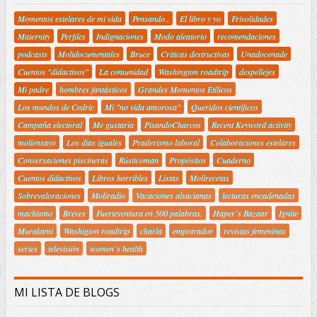
Momentos estelares de mi vida
Pensando..
El libro y yo
Frivolidades
Maternity
Perfiles
Indignaciones
Modo aleatorio
recomendaciones
podcasts
Molidocumentales
Bruce
Criticas destructivas
Unadocenade
Cuentos "didactivos"
La comunidad
Washington roadtrip
despellejes
Mi padre
hombres fantásticos
Grandes Momentos Etílicos
Los mundos de Cedric
Mi "no vida amorosa"
Queridos científicos
Campaña electoral
Me gustaría
PisandoCharcos
Recent Keyword activity
moliensayo
Los días iguales
Praderismo laboral
Colaboraciones estelares
Conversaciones piscineras
Rústicoman
Propósitos
Cuaderno
Cuentos didactivos
Libros horribles
Listas
Molirecetas
Sobrevaloraciones
Moliradio
Vacaciones alsacianas
lecturas encadenadas
machismo
Breves
Fuerteventura en 500 palabras.
Haper´s Bazaar
Ignite
Murakami
Washigton roadtrip
charla
empotrador
revistas femeninas
series
televisión
women´s health
MI LISTA DE BLOGS