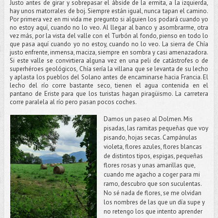
Justo antes de girar y sobrepasar el ábside de la ermita, a la izquierda,
hay unos matorrales de boj. Siempre están igual, nunca tapan el camino.
Por primera vez en mi vida me pregunto si alguien los podará cuando yo
no estoy aquí, cuando no lo veo. Al llegar al banco y asombrarme, otra
vez más, por la vista del valle con el Turbón al fondo, pienso en todo lo
que pasa aquí cuando yo no estoy, cuando no lo veo. La sierra de Chía
justo enfrente, inmensa, maciza, siempre en sombra y casi amenazadora.
Si este valle se convirtiera alguna vez en una peli de catástrofes o de
superhéroes geológicos, Chía sería la villana que se levanta de su lecho
y aplasta los pueblos del Solano antes de encaminarse hacia Francia. El
lecho del río corre bastante seco, tienen el agua contenida en el
pantano de Eriste para que los turistas hagan piragüismo. La carretera
corre paralela al río pero pasan pocos coches.
Damos un paseo al Dolmen. Mis
pisadas, las ramitas pequeñas que voy
pisando, hojas secas. Campánulas
violeta, flores azules, flores blancas
de distintos tipos, espigas, pequeñas
flores rosas y unas amarillas que,
cuando me agacho a coger para mi
ramo, descubro que son suculentas.
No sé nada de flores, se me olvidan
los nombres de las que un día supe y
no retengo los que intento aprender