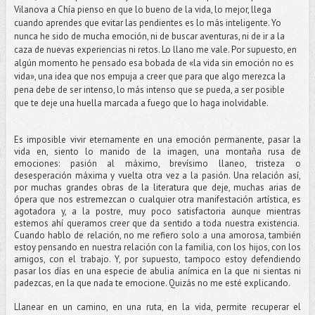
Vilanova a Chía pienso en que lo bueno de la vida, lo mejor, llega
cuando aprendes que evitar las pendientes es lo más inteligente. Yo
nunca he sido de mucha emoción, ni de buscar aventuras, ni de ir a la
caza de nuevas experiencias ni retos. Lo llano me vale. Por supuesto, en
algún momento he pensado esa bobada de «la vida sin emoción no es
vida», una idea que nos empuja a creer que para que algo merezca la
pena debe de ser intenso, lo más intenso que se pueda, a ser posible
que te deje una huella marcada a fuego que lo haga inolvidable.
Es imposible vivir eternamente en una emoción permanente, pasar la
vida en, siento lo manido de la imagen, una montaña rusa de
emociones: pasión al máximo, brevísimo llaneo, tristeza o
desesperación máxima y vuelta otra vez a la pasión. Una relación así,
por muchas grandes obras de la literatura que deje, muchas arias de
ópera que nos estremezcan o cualquier otra manifestación artística, es
agotadora y, a la postre, muy poco satisfactoria aunque mientras
estemos ahí queramos creer que da sentido a toda nuestra existencia.
Cuando hablo de relación, no me refiero solo a una amorosa, también
estoy pensando en nuestra relación con la familia, con los hijos, con los
amigos, con el trabajo. Y, por supuesto, tampoco estoy defendiendo
pasar los días en una especie de abulia anímica en la que ni sientas ni
padezcas, en la que nada te emocione. Quizás no me esté explicando.
Llanear en un camino, en una ruta, en la vida, permite recuperar el