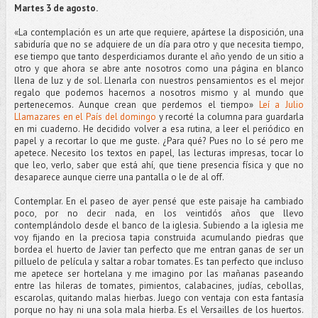
Martes 3 de agosto.
«La contemplación es un arte que requiere, apártese la disposición, una
sabiduría que no se adquiere de un día para otro y que necesita tiempo,
ese tiempo que tanto desperdiciamos durante el año yendo de un sitio a
otro y que ahora se abre ante nosotros como una página en blanco
llena de luz y de sol. Llenarla con nuestros pensamientos es el mejor
regalo que podemos hacernos a nosotros mismo y al mundo que
pertenecemos. Aunque crean que perdemos el tiempo»
Leí a Julio
Llamazares en el País del domingo
y recorté la columna para guardarla
en mi cuaderno. He decidido volver a esa rutina, a leer el periódico en
papel y a recortar lo que me guste. ¿Para qué? Pues no lo sé pero me
apetece. Necesito los textos en papel, las lecturas impresas, tocar lo
que leo, verlo, saber que está ahí, que tiene presencia física y que no
desaparece aunque cierre una pantalla o le de al off.
Contemplar. En el paseo de ayer pensé que este paisaje ha cambiado
poco, por no decir nada, en los veintidós años que llevo
contemplándolo desde el banco de la iglesia. Subiendo a la iglesia me
voy fijando en la preciosa tapia construida acumulando piedras que
bordea el huerto de Javier tan perfecto que me entran ganas de ser un
pilluelo de película y saltar a robar tomates. Es tan perfecto que incluso
me apetece ser hortelana y me imagino por las mañanas paseando
entre las hileras de tomates, pimientos, calabacines, judías, cebollas,
escarolas, quitando malas hierbas. Juego con ventaja con esta fantasía
porque no hay ni una sola mala hierba. Es el Versailles de los huertos.