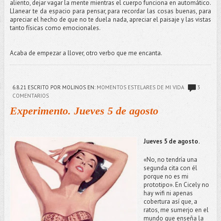
aliento, dejar vagar la mente mientras el cuerpo funciona en automático.
Llanear te da espacio para pensar, para recordar las cosas buenas, para
apreciar el hecho de que no te duela nada, apreciar el paisaje y las vistas
tanto físicas como emocionales.
Acaba de empezar a llover, otro verbo que me encanta.
6.8.21
ESCRITO POR MOLINOS
EN:
MOMENTOS ESTELARES DE MI VIDA
3
COMENTARIOS
Experimento. Jueves 5 de agosto
Jueves 5 de agosto.
«No, no tendría una
segunda cita con él
porque no es mi
prototipo». En Cicely no
hay wifi ni apenas
cobertura así que, a
ratos, me sumerjo en el
mundo que enseña la