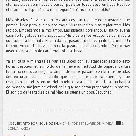
últimos pisos de mi casa a buscar posibles losas desprendidas. Pasado
el momento espectáculo me pregunté ¿cómo no lo he oído?
Más pisadas. El viento en los árboles. Un repiqueteo constante que
parece lluvia pero que no nos moja. Mi respiración. Más repiqueteo. Más
rápido. Empezamos a mojarnos. Las pisadas corriendo. El barro suena
cuando lo golpean mis zapatillas. Mis pies en los escalones de madera
que suben a la ermita. El sonido del pasador de la verja de la ermita. Un
trueno. Arrecia la lluvia contra la pizarra de la techumbre. Ya no hay
insectos ni sonido de carretera, solo la lluvia.
Ya en casa y mientras se van las luces con el atardecer, escribo esto
horas después: el zumbido de la nevera, multitud de pájaros cantan
fuera, no conozco ninguno. Un par de niños pasando en bici, las pisadas
del excursionista despistado qué pasa ante nuestra puerta y que
resuenan en el silencio del pueblo casi desierto.
Una cucharilla
golpeando una jarra de cristal en la que me están preparando un mojito.
El sonido de las teclas de mi Mac, así suena un post.
Escuchad.
4.8.21
ESCRITO POR MOLINOS
EN:
MOMENTOS ESTELARES DE MI VIDA
2
COMENTARIOS