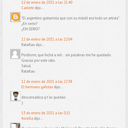
12 de enero de 2021 a las 21:40
Caelete
dijo...
"El argentino guitarrista que con su mástil era todo un artista"
¿En serio?
¿EN SERIO?
12 de enero de 2021 a las 22:04
Rataflau dijo...
Pordiorrrr, que hichá a reír... sin palabras me he quedado.
Gracias por este rato.
Salud,
Rataflau
12 de enero de 2021 a las 22:38
El hermano gafotas
dijo...
descansadica q t´as quedao
;)
13 de enero de 2021 a las 0:21
fiorella
dijo...