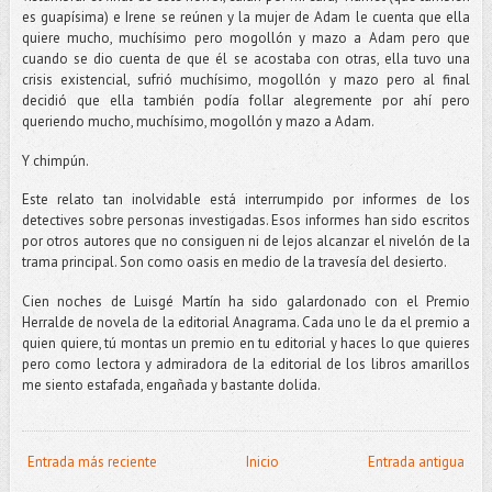
es guapísima) e Irene se reúnen y la mujer de Adam le cuenta que ella
quiere mucho, muchísimo pero mogollón y mazo a Adam pero que
cuando se dio cuenta de que él se acostaba con otras, ella tuvo una
crisis existencial, sufrió muchísimo, mogollón y mazo pero al final
decidió que ella también podía follar alegremente por ahí pero
queriendo mucho, muchísimo, mogollón y mazo a Adam.
Y chimpún.
Este relato tan inolvidable está interrumpido por informes de los
detectives sobre personas investigadas. Esos informes han sido escritos
por otros autores que no consiguen ni de lejos alcanzar el nivelón de la
trama principal. Son como oasis en medio de la travesía del desierto.
Cien noches de Luisgé Martín ha sido galardonado con el Premio
Herralde de novela de la editorial Anagrama. Cada uno le da el premio a
quien quiere, tú montas un premio en tu editorial y haces lo que quieres
pero como lectora y admiradora de la editorial de los libros amarillos
me siento estafada, engañada y bastante dolida.
Entrada más reciente
Inicio
Entrada antigua