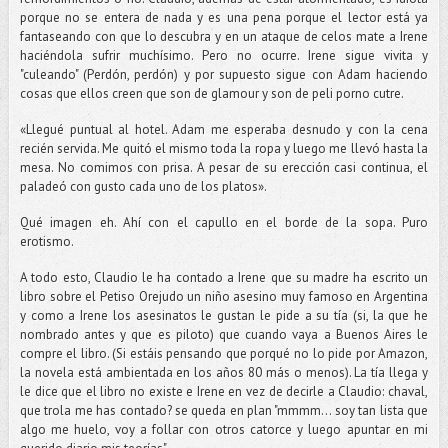
porque no se entera de nada y es una pena porque el lector está ya
fantaseando con que lo descubra y en un ataque de celos mate a Irene
haciéndola sufrir muchísimo. Pero no ocurre. Irene sigue vivita y
"culeando" (Perdón, perdón) y por supuesto sigue con Adam haciendo
cosas que ellos creen que son de glamour y son de peli porno cutre.
«Llegué puntual al hotel. Adam me esperaba desnudo y con la cena
recién servida. Me quitó el mismo toda la ropa y luego me llevó hasta la
mesa. No comimos con prisa. A pesar de su erección casi continua, el
paladeó con gusto cada uno de los platos».
Qué imagen eh. Ahí con el capullo en el borde de la sopa. Puro
erotismo.
A todo esto, Claudio le ha contado a Irene que su madre ha escrito un
libro sobre el Petiso Orejudo un niño asesino muy famoso en Argentina
y como a Irene los asesinatos le gustan le pide a su tía (si, la que he
nombrado antes y que es piloto) que cuando vaya a Buenos Aires le
compre el libro. (Si estáis pensando que porqué no lo pide por Amazon,
la novela está ambientada en los años 80 más o menos). La tía llega y
le dice que el libro no existe e Irene en vez de decirle a Claudio: chaval,
que trola me has contado? se queda en plan "mmmm... soy tan lista que
algo me huelo, voy a follar con otros catorce y luego apuntar en mi