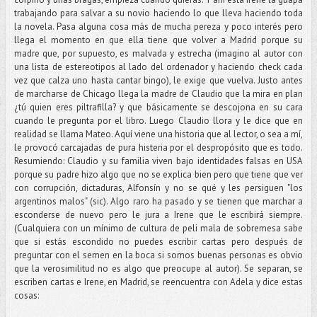
trabajando para salvar a su novio haciendo lo que lleva haciendo toda
la novela. Pasa alguna cosa más de mucha pereza y poco interés pero
llega el momento en que ella tiene que volver a Madrid porque su
madre que, por supuesto, es malvada y estrecha (imagino al autor con
una lista de estereotipos al lado del ordenador y haciendo check cada
vez que calza uno hasta cantar bingo), le exige que vuelva. Justo antes
de marcharse de Chicago llega la madre de Claudio que la mira en plan
¿tú quien eres piltrafilla? y que básicamente se descojona en su cara
cuando le pregunta por el libro. Luego Claudio llora y le dice que en
realidad se llama Mateo. Aquí viene una historia que al lector, o sea a mí,
le provocó carcajadas de pura histeria por el despropósito que es todo.
Resumiendo: Claudio y su familia viven bajo identidades falsas en USA
porque su padre hizo algo que no se explica bien pero que tiene que ver
con corrupción, dictaduras, Alfonsín y no se qué y les persiguen "los
argentinos malos" (sic). Algo raro ha pasado y se tienen que marchar a
esconderse de nuevo pero le jura a Irene que le escribirá siempre.
(Cualquiera con un mínimo de cultura de peli mala de sobremesa sabe
que si estás escondido no puedes escribir cartas pero después de
preguntar con el semen en la boca si somos buenas personas es obvio
que la verosimilitud no es algo que preocupe al autor). Se separan, se
escriben cartas e Irene, en Madrid, se reencuentra con Adela y dice estas
cosas: