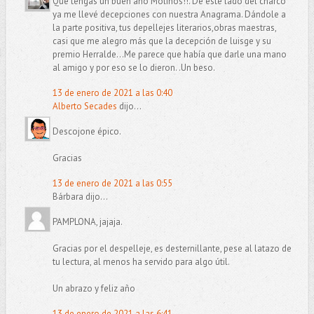
Que tengas un buen año Molinos!!. De este lado del charco
ya me llevé decepciones con nuestra Anagrama. Dándole a
la parte positiva, tus depellejes literarios,obras maestras,
casi que me alegro más que la decepción de luisge y su
premio Herralde...Me parece que había que darle una mano
al amigo y por eso se lo dieron. .Un beso.
13 de enero de 2021 a las 0:40
Alberto Secades
dijo...
Descojone épico.
Gracias
13 de enero de 2021 a las 0:55
Bárbara dijo...
PAMPLONA, jajaja.
Gracias por el despelleje, es desternillante, pese al latazo de
tu lectura, al menos ha servido para algo útil.
Un abrazo y feliz año
13 de enero de 2021 a las 6:41