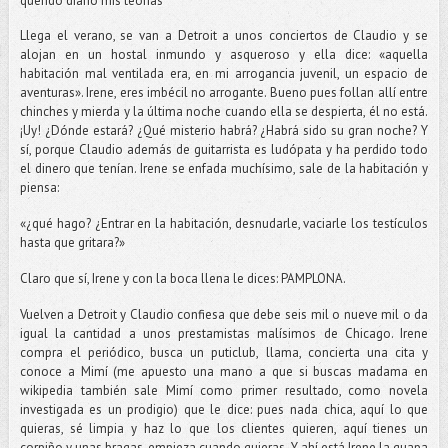
querido diario mis teorías"
Llega el verano, se van a Detroit a unos conciertos de Claudio y se
alojan en un hostal inmundo y asqueroso y ella dice: «aquella
habitación mal ventilada era, en mi arrogancia juvenil, un espacio de
aventuras». Irene, eres imbécil no arrogante. Bueno pues follan allí entre
chinches y mierda y la última noche cuando ella se despierta, él no está.
¡Uy! ¿Dónde estará? ¿Qué misterio habrá? ¿Habrá sido su gran noche? Y
sí, porque Claudio además de guitarrista es ludópata y ha perdido todo
el dinero que tenían. Irene se enfada muchísimo, sale de la habitación y
piensa:
«¿qué hago? ¿Entrar en la habitación, desnudarle, vaciarle los testículos
hasta que gritara?»
Claro que sí, Irene y con la boca llena le dices: PAMPLONA.
Vuelven a Detroit y Claudio confiesa que debe seis mil o nueve mil o da
igual la cantidad a unos prestamistas malísimos de Chicago. Irene
compra el periódico, busca un puticlub, llama, concierta una cita y
conoce a Mimí (me apuesto una mano a que si buscas madama en
wikipedia también sale Mimí como primer resultado, como novela
investigada es un prodigio) que le dice: pues nada chica, aquí lo que
quieras, sé limpia y haz lo que los clientes quieren, aquí tienes un
corpiño y unas bragas, empieza cuando quieras. Y ahí está Irene la guapa