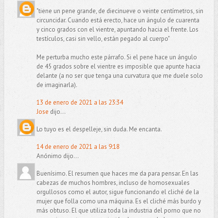
"tiene un pene grande, de diecinueve o veinte centímetros, sin
circuncidar. Cuando está erecto, hace un ángulo de cuarenta
y cinco grados con el vientre, apuntando hacia el frente. Los
testículos, casi sin vello, están pegado al cuerpo"
Me perturba mucho este párrafo. Si el pene hace un ángulo
de 45 grados sobre el vientre es imposible que apunte hacia
delante (a no ser que tenga una curvatura que me duele solo
de imaginarla).
13 de enero de 2021 a las 23:34
Jose
dijo...
Lo tuyo es el despelleje, sin duda. Me encanta.
14 de enero de 2021 a las 9:18
Anónimo dijo...
Buenísimo. El resumen que haces me da para pensar. En las
cabezas de muchos hombres, incluso de homosexuales
orgullosos como el autor, sigue funcionando el cliché de la
mujer que folla como una máquina. Es el cliché más burdo y
más obtuso. El que utiliza toda la industria del porno que no