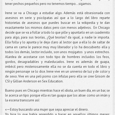
tener pechos pequeños pero no tenemos tiempo...sigamos.
Irene se va a Chicago a estudiar algo. Además está obsesionada con
asesinos en serie y psicópatas así que a lo largo del libro reparte
historietas de asesinos que puedes buscar en la wikipedia y te dan
exactamente los mismos datos pero con menos adjetivos. En Chicago
decide que se va a follar a todo lo que pille y apuntarlo en un cuadernito
para algo, para sus teorías, ¿Qué teorías? da igual, a nadie le importa.
Ella folla y lo apunta y le deja claro al lector que a ella lo de saltar de
cama en cama le parece muy muy liberador y lo ha descubierto ella y
todos los demás, lector incluido, son unos mojigatos y unos estrechos.
Alardea de acostarse con todo tipo de hombres incluidos los feos,
gordos, desagradables y maleducados. Irene es además de guapa,
imbécil pero misteriosamente ella no se da cuenta en todo el libro y
ningún personaje se lo dice. Irene vive en un universo de luz y de color y
de sexo. Vive en una peli porno con ínfulas pero ella se cree Grisom de
CSI y Gillian Anderson en Sex Education.
Bueno pues en Chicago mientras hace el idiota, un buen día, en un bar, se
le acerca un tipo porque ella es tan guapa que los atrae como un imán y
la escena transcurre así:
—
«
Estoy buscando una mujer que sepa apreciar el dinero.
Yo hice lo que había aprendido a hacer en aquellos últimos meses: