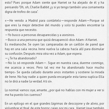
esto? Pues porque Adam siente que Harriet se ha alejado de él y ha
pensando "Oh, oh, Charlie Babbit ¿y si yo tengo también una cornamenta
digna de trofeo de caza".
—
—
—
«
He venido a Madrid para contártelo
responde Adam
Porque sé
que eres la mejor detective del mundo y solo tú puedes encontrar la
respuesta que necesito.
—
Yo busco a personas desaparecidas y a asesinos.
—
Busco a una persona que quizá desapareció-dice Adam- A Harriet.
Es medianoche. Se oyen las campanadas de un carillón de pared que
hay en una sala vecina. Irene vuelva la cabeza hacía allí para disimular
su confusión. Después mira otra vez a Adam, que espera.
—
¿Te ha abandonado?
—
—
No lo sé-responde Adam
. Sigue en nuestra casa, duerme conmigo,
me acaricia a veces. Pero tal vez me ha abandonado hace mucho
tiempo.- Se queda callado durante unos instantes y sostiene la mirada
de Irene. No hay nadie a quien pueda encargarle esta tarea-suplica-Ella
no le dirá a nadie la verdad. A ti sí».
Lo normal vamos: oye, amante, ¿por qué no hablas con mi mujer a ver si
me ha puesto los cuernos?
En un epílogo en el que grandes lágrimas de descojone y de alivio, por
vislumbrar el final de este horror, caían por mi cara, Harriet (que también