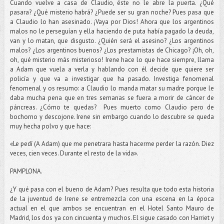
Cuando vuelve a casa de Claudio, éste no le abre la puerta. ¿Qué
pasara? ¿Qué misterio habrá? ¿Puede ser su gran noche? Pues pasa que
a Claudio lo han asesinado. ¡Vaya por Dios! Ahora que los argentinos
malos no le perseguían y ella haciendo de puta había pagado la deuda,
van y lo matan, que disgusto. ¿Quién será el asesino? ¿Los argentinos
malos? ¿Los argentinos buenos? ¿Los prestamistas de Chicago? ¡Oh, oh,
oh, qué misterio más misterioso! Irene hace lo que hace siempre, llama
a Adam que vuela a verla y hablando con él decide que quiere ser
policía y que va a investigar que ha pasado. Investiga fenomenal
fenomenal y os resumo: a Claudio lo manda matar su madre porque le
daba mucha pena que en tres semanas se fuera a morir de cáncer de
páncreas. ¿Cómo te quedas? Pues muerto como Claudio pero de
bochorno y descojone. Irene sin embargo cuando lo descubre se queda
muy hecha polvo y que hace:
«Le pedí (A Adam) que me penetrara hasta hacerme perder la razón. Diez
veces, cien veces. Durante el resto de la vida».
PAMPLONA.
¿Y qué pasa con el bueno de Adam? Pues resulta que todo esta historia
de la juventud de Irene se entremezcla con una escena en la época
actual en el que ambos se encuentran en el Hotel Santo Mauro de
Madrid, los dos ya con cincuenta y muchos. El sigue casado con Harriet y