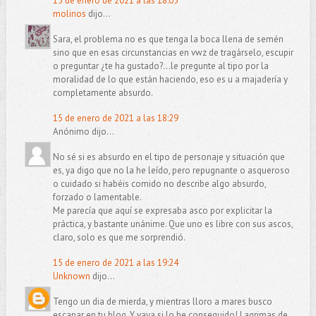
15 de enero de 2021 a las 18:05
molinos
dijo...
Sara, el problema no es que tenga la boca llena de semén
sino que en esas circunstancias en vwz de tragárselo, escupir
o preguntar ¿te ha gustado?...le pregunte al tipo por la
moralidad de lo que están haciendo, eso es u a majadería y
completamente absurdo.
15 de enero de 2021 a las 18:29
Anónimo dijo...
No sé si es absurdo en el tipo de personaje y situación que
es, ya digo que no la he leído, pero repugnante o asqueroso
o cuidado si habéis comido no describe algo absurdo,
forzado o lamentable.
Me parecía que aquí se expresaba asco por explicitar la
práctica, y bastante unánime. Que uno es libre con sus ascos,
claro, solo es que me sorprendió.
15 de enero de 2021 a las 19:24
Unknown
dijo...
Tengo un dia de mierda, y mientras lloro a mares busco
escapar en tu blog. Y vaya si lo he conseguido! Lagrimas de