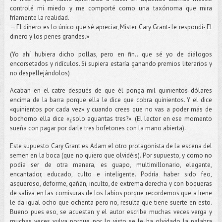
controlé mi miedo y me comporté como una taxónoma que mira
fríamente la realidad.
—
El dinero es lo único que sé apreciar, Mister Cary Grant- le respondí- El
dinero y los penes grandes.»
(Yo ahí hubiera dicho pollas, pero en fin.. que sé yo de diálogos
encorsetados y ridículos. Si supiera estaría ganando premios literarios y
no despellejándolos)
Acaban en el catre después de que él ponga mil quinientos dólares
encima de la barra porque ella le dice que cobra quinientos. Y el dice
«quinientos por cada vez» y cuando crees que no vas a poder más de
bochorno ella dice «¿solo aguantas tres?». (El lector en ese momento
sueña con pagar por darle tres bofetones con la mano abierta).
Este supuesto Cary Grant es Adam el otro protagonista de la escena del
semen en la boca (que no quiero que olvidéis). Por supuesto, y como no
podía ser de otra manera, es guapo, multimillonario, elegante,
encantador, educado, culto e inteligente. Podría haber sido feo,
asqueroso, deforme, gañán, inculto, de extrema derecha y con boqueras
de saliva en las comisuras de los labios porque recordemos que a Irene
le da igual ocho que ochenta pero no, resulta que tiene suerte en esto.
Bueno pues eso, se acuestan y el autor escribe muchas veces verga y
muchas veces vulva porque por lo visto se le ha olvidado la palabra