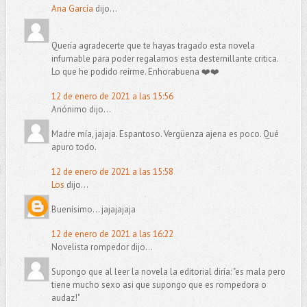
Ana García
dijo...
Quería agradecerte que te hayas tragado esta novela
infumable para poder regalarnos esta desternillante critica.
Lo que he podido reírme. Enhorabuena ❤️❤️
12 de enero de 2021 a las 15:56
Anónimo dijo...
Madre mía, jajaja. Espantoso. Vergüenza ajena es poco. Qué
apuro todo.
12 de enero de 2021 a las 15:58
Los
dijo...
Buenísimo... jajajajaja
12 de enero de 2021 a las 16:22
Novelista rompedor dijo...
Supongo que al leer la novela la editorial diría: "es mala pero
tiene mucho sexo asi que supongo que es rompedora o
audaz!"