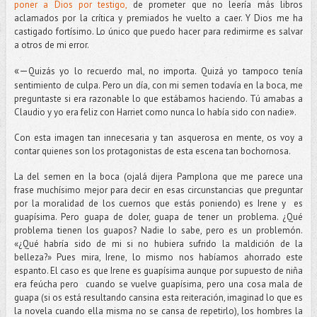
poner a Dios por testigo,
de prometer que no leería más libros
aclamados por la crítica y premiados he vuelto a caer. Y Dios me ha
castigado fortísimo. Lo único que puedo hacer para redimirme es salvar
a otros de mi error.
«
—
Quizás yo lo recuerdo mal, no importa. Quizá yo tampoco tenía
sentimiento de culpa. Pero un día, con mi semen todavía en la boca, me
preguntaste si era razonable lo que estábamos haciendo. Tú amabas a
»
Claudio y yo era feliz con Harriet como nunca lo había sido con nadie
.
Con esta imagen tan innecesaria y tan asquerosa en mente, os voy a
contar quienes son los protagonistas de esta escena tan bochornosa.
La del semen en la boca (ojalá dijera Pamplona que me parece una
frase muchísimo mejor para decir en esas circunstancias que preguntar
por la moralidad de los cuernos que estás poniendo) es Irene y es
guapísima. Pero guapa de doler, guapa de tener un problema. ¿Qué
problema tienen los guapos? Nadie lo sabe, pero es un problemón.
«¿Qué habría sido de mi si no hubiera sufrido la maldición de la
belleza?» Pues mira, Irene, lo mismo nos habíamos ahorrado este
espanto. El caso es que Irene es guapísima aunque por supuesto de niña
era feúcha pero cuando se vuelve guapísima, pero una cosa mala de
guapa (si os está resultando cansina esta reiteración, imaginad lo que es
la novela cuando ella misma no se cansa de repetirlo), los hombres la