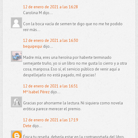
12 de enero de 2021 a las 16:28
Carolina M dijo...
Con la boca vacía de semen te digo que no me he podido
reir más...
12 de enero de 2021 a las 16:30
bequipequi
dijo...
Madre mía, eres una heroína por haberte terminado
semejante truño, yo si un libro no me gusta lo cierro y a otra
cosa, mariposa. Eso sí, el servicio público de venir aquí a
despellejarlo no está pagado, mil gracias!
12 de enero de 2021 a las 16:51
Mª Isabel Pérez
dijo...
Gracias por ahorrarme la lectura. Ni siquiera como novela
erótica parece merecer el premio.
12 de enero de 2021 a las 17:19
Dete
dijo...
Épica tu reseña, debería estar en la contraportada del libro.