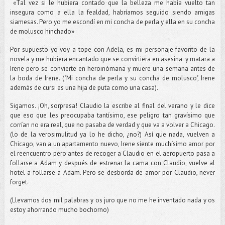
«Tal vez si le hubiera contado que la belleza me había vuelto tan
insegura como a ella la fealdad, habríamos seguido siendo amigas
siamesas. Pero yo me escondí en mi concha de perla y ella en su concha
de molusco hinchado»
Por supuesto yo voy a tope con Adela, es mi personaje favorito de la
novela y me hubiera encantado que se convirtiera en asesina y matara a
Irene pero se convierte en heroinómana y muere una semana antes de
la boda de Irene. ("Mi concha de perla y su concha de molusco", Irene
además de cursi es una hija de puta como una casa).
Sigamos. ¡Oh, sorpresa! Claudio la escribe al final del verano y le dice
que eso que les preocupaba tantísimo, ese peligro tan gravísimo que
corrían no era real, que no pasaba de verdad y que va a volver a Chicago.
(lo de la verosimulitud ya lo he dicho, ¿no?) Así que nada, vuelven a
Chicago, van a un apartamento nuevo, Irene siente muchísimo amor por
el reencuentro pero antes de recoger a Claudio en el aeropuerto pasa a
follarse a Adam y después de estrenar la cama con Claudio, vuelve al
hotel a follarse a Adam. Pero se desborda de amor por Claudio, never
forget.
(Llevamos dos mil palabras y os juro que no me he inventado nada y os
estoy ahorrando mucho bochorno)