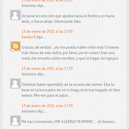
13 de enero de 2021 a las 16:12
Anónimo dijo...
Un pene en erección que apunta hacia el frente y no hacia
atrás, o hacia abajo. Interesante dato.
13 de enero de 2021 a las 17:05
Sandra R
dijo...
Gracias, de verdad...¡no me puedo haber reído más! Si tienes
más libros de este estilo, por favor, ¡no te cortes! Eres una
crack, me encanta cómo escribes, y que lo hagas sin tapujos.
13 de enero de 2021 a las 17:33
Anónimo dijo...
Deberías haber aprendido de la escena del semen. Ella lo
tiene en la boca pero no se lo traga, tú te has tragado el libro
entero. Win win para el autor...
13 de enero de 2021 a las 17:35
Anónimo dijo...
Me has convencido, VOY A LEERLO YA MISMO.... Un besazo,