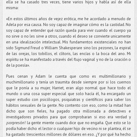
ella se ha casado tres veces, tiene varios hijos y habla así de ella
misma:
«En estos últimos años de vejez erótica, me he acordado a menudo de
Adela por esa causa. No soy capaz de imaginar cómo es la castidad. No
soy capaz de entender qué razón queda para vivir cuando el cuerpo ya
no sirve o no les sirve a otros, cuando el deseo se convierte unicamente
en una idealización intelectual. Mis fundamentos existenciales no han
sido Sigmund Freud o William Shakesperare sino los pezones, la espiral
de las orejas, los tobillos, el clítoris, las encías o la boca del ano. Mi
espíritu se ha manifestado a través del flujo vaginal y no de la oración o
de la poesía».
Pues cenan y Adam le cuenta que como es multimillonario y
muchimillonario y tenía un traumita desde siempre por si los cuernos
que le ponía a su mujer, Harriet, eran algo normal que hace todo el
mundo o una cosa super especial que solo hacía él, ha encargado un
super estudio con psicólogos, psiquiatras y científicos para saber los
hábitos sexuales de la gente. No contento con eso, como la mitad han
dicho que son fieles, ha pagado otra millonada a detectives e
investigadores privados para que comprobaran si eso era verdad y
¡sorpresón! la gente miente cuando dice que no engaña. Que esto se lo
podía haber dicho el lector o cualquier hijo de vecino ni se plantea, él se
ha gastado trescientos millones de dólares en eso. ¿Y por qué ha hecho