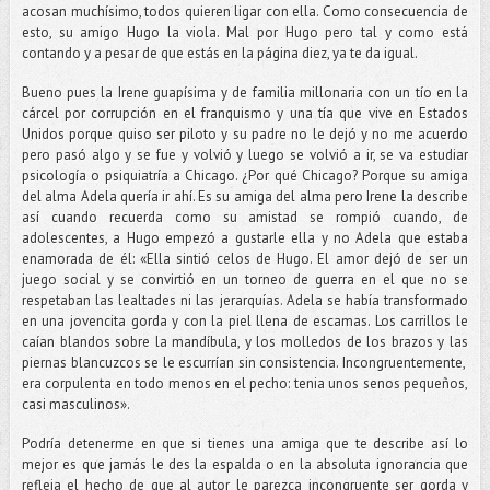
acosan muchísimo, todos quieren ligar con ella. Como consecuencia de
esto, su amigo Hugo la viola. Mal por Hugo pero tal y como está
contando y a pesar de que estás en la página diez, ya te da igual.
Bueno pues la Irene guapísima y de familia millonaria con un tío en la
cárcel por corrupción en el franquismo y una tía que vive en Estados
Unidos porque quiso ser piloto y su padre no le dejó y no me acuerdo
pero pasó algo y se fue y volvió y luego se volvió a ir, se va estudiar
psicología o psiquiatría a Chicago. ¿Por qué Chicago? Porque su amiga
del alma Adela quería ir ahí. Es su amiga del alma pero Irene la describe
así cuando recuerda como su amistad se rompió cuando, de
adolescentes, a Hugo empezó a gustarle ella y no Adela que estaba
enamorada de él: «Ella sintió celos de Hugo. El amor dejó de ser un
juego social y se convirtió en un torneo de guerra en el que no se
respetaban las lealtades ni las jerarquías. Adela se había transformado
en una jovencita gorda y con la piel llena de escamas. Los carrillos le
caían blandos sobre la mandíbula, y los molledos de los brazos y las
piernas blancuzcos se le escurrían sin consistencia. Incongruentemente,
era corpulenta en todo menos en el pecho: tenia unos senos pequeños,
casi masculinos».
Podría detenerme en que si tienes una amiga que te describe así lo
mejor es que jamás le des la espalda o en la absoluta ignorancia que
refleja el hecho de que al autor le parezca incongruente ser gorda y