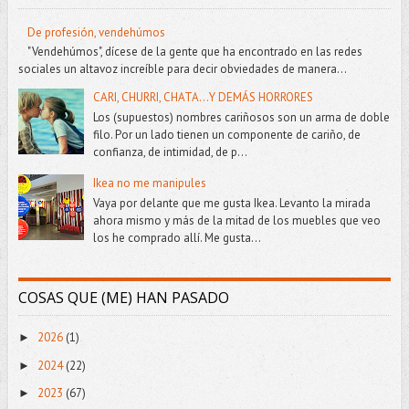
De profesión, vendehúmos
"Vendehúmos", dícese de la gente que ha encontrado en las redes
sociales un altavoz increíble para decir obviedades de manera...
CARI, CHURRI, CHATA...Y DEMÁS HORRORES
Los (supuestos) nombres cariñosos son un arma de doble
filo. Por un lado tienen un componente de cariño, de
confianza, de intimidad, de p...
Ikea no me manipules
Vaya por delante que me gusta Ikea. Levanto la mirada
ahora mismo y más de la mitad de los muebles que veo
los he comprado allí. Me gusta...
COSAS QUE (ME) HAN PASADO
2026
(1)
►
2024
(22)
►
2023
(67)
►