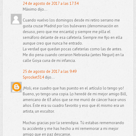
24 de agosto de 2017 a las 17:34
Máximo dijo...
Cuando vuelvo los domingos desde mi retiro serrano me
gusta cruzar Madrid por los bulevares (denominación en
desuso, pero que me encanta) y siempre me pilla el
semáforo delante de esa cafetería. Siempre me fijo en ella
aunque creo que nunca he entrado.
La verdad que quedan pocas cafeterías como las de antes.
Me dio pena cuando cerraron Nebraska (antes Neguri) en la
calle Goya cuna de mi infancia.
25 de agosto de 2017 a las 9:49
Sprocket314
dijo...
¡Moli, ese cuadro que has puesto en el artículo lo tengo yo!
Bueno, yo tengo una copia. Lo heredé de mi mejor amigo Bill,
americano de 63 años que se me murió de cáncer hace unos
años. Éste era su cuadro favorito y eso que él mismo era un
artista, un escultor.
Muchas gracias por la serendipia. Tú estabas rememorando
tu accidente y me has hecho a mí rememorar a mi mejor
amigo que en paz descanse.