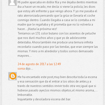
Mi padre aparcaba en doble fila y me dejaba dentro mientras
iba a hacer un recado, me decía: si viene la policía, les dices
que estoy ahí enfrente y que vengo ahora. Y yo me pasaba el
rato aterrorizada pensando que la grúa se llevaría el coche
conmigo dentro. Cuando llegaba a casa se lo contaba a mi
madre que le regañaba y él prometía que no lo volvería a
hacer... ¡Hasta la próxima vez!
Teníamos un 131 color butano con los asientos de peluche
que nos duró muchos años y que yo de adolescente
detestaba. Ahora también me produce una ternura infinita
recordarlo cuando paso por las tiendas, que eran siempre las
mismas. Y miro a mi alrededor y todos somos demasiado
mayores...
24 de agosto de 2017 a las 12:49
sonia
dijo...
Me ha encantado este post,muy bien descrita toda la escena
y esa sensación que da el entrar a los sitios de antes,y a
través de nuestros sentidos revivir todo otra vez,igual que si
hubiese pasado ayer,los mismos objetos,el mismo aroma,...
Imborrable.
Inquietante y desoladora escena del bar.