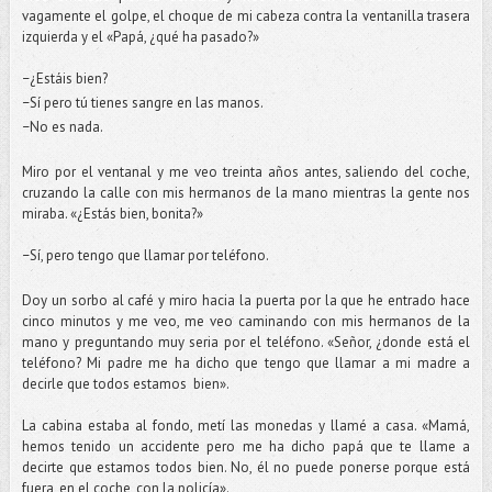
vagamente el golpe, el choque de mi cabeza contra la ventanilla trasera
izquierda y el «Papá, ¿qué ha pasado?»
¿Estáis bien?
–
Sí pero tú tienes sangre en las manos.
–
No es nada.
–
Miro por el ventanal y me veo treinta años antes, saliendo del coche,
cruzando la calle con mis hermanos de la mano mientras la gente nos
miraba. «¿Estás bien, bonita?»
Sí, pero tengo que llamar por teléfono.
–
Doy un sorbo al café y miro hacia la puerta por la que he entrado hace
cinco minutos y me veo, me veo caminando con mis hermanos de la
mano y preguntando muy seria por el teléfono. «Señor, ¿donde está el
teléfono? Mi padre me ha dicho que tengo que llamar a mi madre a
decirle que todos estamos bien».
La cabina estaba al fondo, metí las monedas y llamé a casa. «Mamá,
hemos tenido un accidente pero me ha dicho papá que te llame a
decirte que estamos todos bien. No, él no puede ponerse porque está
fuera, en el coche, con la policía».