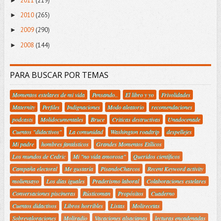
2011
(219)
►
2010
(265)
►
2009
(290)
►
2008
(144)
►
PARA BUSCAR POR TEMAS
Momentos estelares de mi vida
Pensando..
El libro y yo
Frivolidades
Maternity
Perfiles
Indignaciones
Modo aleatorio
recomendaciones
podcasts
Molidocumentales
Bruce
Criticas destructivas
Unadocenade
Cuentos "didactivos"
La comunidad
Washington roadtrip
despellejes
Mi padre
hombres fantásticos
Grandes Momentos Etílicos
Los mundos de Cedric
Mi "no vida amorosa"
Queridos científicos
Campaña electoral
Me gustaría
PisandoCharcos
Recent Keyword activity
moliensayo
Los días iguales
Praderismo laboral
Colaboraciones estelares
Conversaciones piscineras
Rústicoman
Propósitos
Cuaderno
Cuentos didactivos
Libros horribles
Listas
Molirecetas
Sobrevaloraciones
Moliradio
Vacaciones alsacianas
lecturas encadenadas