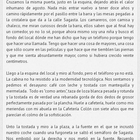
Cruzamos la misma puerta, justo en la esquina, dejando atrás el calor
inhumano de agosto. Nada más entrar vuelvo a tener doce años y
camino rápidamente por el pasillo entre la barra y las mesas pegadas a
la cristalera que da a la calle Sagasta. Los camareros, con camisa y
chaleco, me miran curiosos desde la barra, ellos saben que al final hay
un comedor, yo no lo sé, porque ahora mismo soy una niña y busco el
fondo del local dónde me han dicho que hay un teléfono porque tengo
que hacer una llamada. Tengo que hacer una cosa de mayores, una cosa
que sólo ocurre en las películas y que hace que me tiemblen las piernas
y que me sienta absurdamente mayor, como si hubiera crecido veinte
centímetros.
Llego a la esquina del local y miro al fondo, pero el teléfono ya no está.
La cabina no ha resistido a la modernidad tecnológica. Nos sentamos y
pedimos el desayuno: café con leche y tostada con mantequilla y
mermelada. Todo es "como antes", taza de loza blanca pesada y rotunda
y la tostada es de verdad una rebanada gorda de dos dedos de grosor
perfectamente pasada por la plancha. Huele a cafetería, huele como mis
meriendas con mi abuela en la Cafetería Colón con siete años que me
parecían el colmo de la sofisticación.
Unto la tostada y miro a la plaza, a la fuente en el que se incrustó
nuestro coche cuando una furgoneta se saltó el semáforo de Sagasta.
Nos embistió por la derecha y nos metió en la fuente. Recuerdo