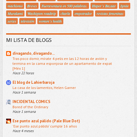
machismo
Breves
Fuerteventura en 500 palabras.
Haper´s Bazaar
Ignite
Murakami
Washigton roadtrip
charla
empotrador
revistas femeninas
series
televisión
women´s health
MI LISTA DE BLOGS
divagando, divagando...
Tras poco domir, mírate 4 pelis en las 12 horas de avión y
termina en la cama esponjosa de un apartamento de expat
[Méx 1]
Hace 22 horas
El blog de Lahierbaroja
La casa de los lamentos, Helen Garner
Hace 1 semana
INCIDENTAL COMICS
Bored of the Ordinary
Hace 1 semana
Ese punto azul pálido (Pale Blue Dot)
'Ese punto azul pálido' cumple 16 años
Hace 4 meses