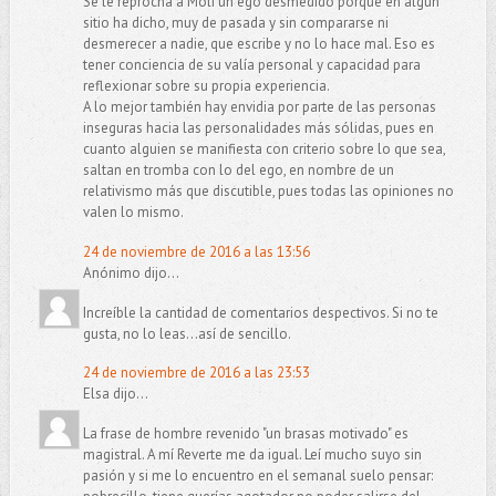
Se le reprocha a Moli un ego desmedido porque en algún
sitio ha dicho, muy de pasada y sin compararse ni
desmerecer a nadie, que escribe y no lo hace mal. Eso es
tener conciencia de su valía personal y capacidad para
reflexionar sobre su propia experiencia.
A lo mejor también hay envidia por parte de las personas
inseguras hacia las personalidades más sólidas, pues en
cuanto alguien se manifiesta con criterio sobre lo que sea,
saltan en tromba con lo del ego, en nombre de un
relativismo más que discutible, pues todas las opiniones no
valen lo mismo.
24 de noviembre de 2016 a las 13:56
Anónimo dijo...
Increíble la cantidad de comentarios despectivos. Si no te
gusta, no lo leas...así de sencillo.
24 de noviembre de 2016 a las 23:53
Elsa dijo...
La frase de hombre revenido "un brasas motivado" es
magistral. A mí Reverte me da igual. Leí mucho suyo sin
pasión y si me lo encuentro en el semanal suelo pensar: