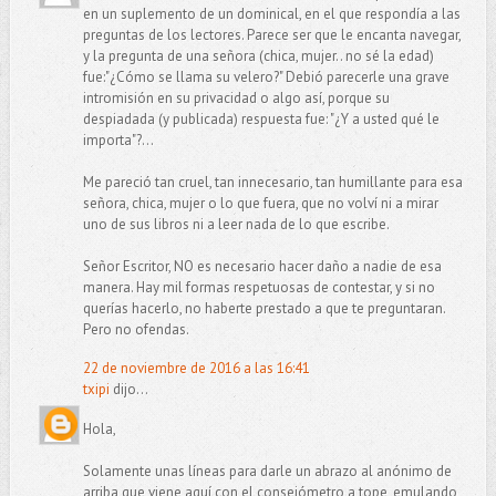
en un suplemento de un dominical, en el que respondía a las
preguntas de los lectores. Parece ser que le encanta navegar,
y la pregunta de una señora (chica, mujer.. no sé la edad)
fue:"¿Cómo se llama su velero?" Debió parecerle una grave
intromisión en su privacidad o algo así, porque su
despiadada (y publicada) respuesta fue: "¿Y a usted qué le
importa"?...
Me pareció tan cruel, tan innecesario, tan humillante para esa
señora, chica, mujer o lo que fuera, que no volví ni a mirar
uno de sus libros ni a leer nada de lo que escribe.
Señor Escritor, NO es necesario hacer daño a nadie de esa
manera. Hay mil formas respetuosas de contestar, y si no
querías hacerlo, no haberte prestado a que te preguntaran.
Pero no ofendas.
22 de noviembre de 2016 a las 16:41
txipi
dijo...
Hola,
Solamente unas líneas para darle un abrazo al anónimo de
arriba que viene aquí con el consejómetro a tope, emulando