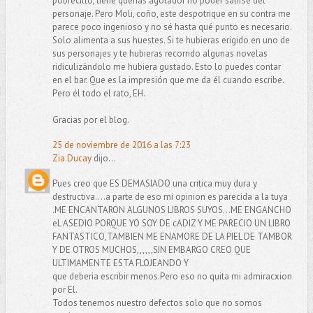
pobrecillo, tiene querías agotador no poder salirse del
personaje. Pero Moli, coño, este despotrique en su contra me
parece poco ingenioso y no sé hasta qué punto es necesario.
Solo alimenta a sus huestes. Si te hubieras erigido en uno de
sus personajes y te hubieras recorrido algunas novelas
ridiculizándolo me hubiera gustado. Esto lo puedes contar
en el bar. Que es la impresión que me da él cuando escribe.
Pero él todo el rato, EH.
Gracias por el blog.
25 de noviembre de 2016 a las 7:23
Zia Ducay
dijo...
Pues creo que ES DEMASIADO una critica muy dura y
destructiva....a parte de eso mi opinion es parecida a la tuya
.ME ENCANTARON ALGUNOS LIBROS SUYOS...ME ENGANCHO
eL ASEDIO PORQUE YO SOY DE cADIZ Y ME PARECIO UN LIBRO
FANTASTICO,TAMBIEN ME ENAMORE DE LA PIEL DE TAMBOR
Y DE OTROS MUCHOS,,,,,,SIN EMBARGO CREO QUE
ULTIMAMENTE ESTA FLOJEANDO Y
que deberia escribir menos.Pero eso no quita mi admiracxion
por El.
Todos tenemos nuestro defectos solo que no somos