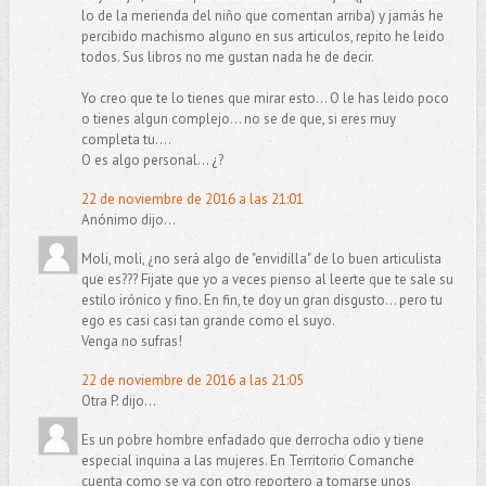
lo de la merienda del niño que comentan arriba) y jamás he
percibido machismo alguno en sus articulos, repito he leido
todos. Sus libros no me gustan nada he de decir.
Yo creo que te lo tienes que mirar esto... O le has leido poco
o tienes algun complejo... no se de que, si eres muy
completa tu....
O es algo personal... ¿?
22 de noviembre de 2016 a las 21:01
Anónimo dijo...
Moli, moli, ¿no será algo de "envidilla" de lo buen articulista
que es??? Fijate que yo a veces pienso al leerte que te sale su
estilo irónico y fino. En fin, te doy un gran disgusto... pero tu
ego es casi casi tan grande como el suyo.
Venga no sufras!
22 de noviembre de 2016 a las 21:05
Otra P. dijo...
Es un pobre hombre enfadado que derrocha odio y tiene
especial inquina a las mujeres. En Territorio Comanche
cuenta como se va con otro reportero a tomarse unos