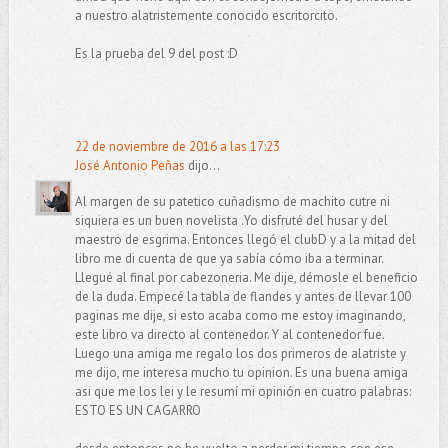
a nuestro alatristemente conocido escritorcito.
Es la prueba del 9 del post :D
22 de noviembre de 2016 a las 17:23
José Antonio Peñas
dijo...
Al margen de su patetico cuñadismo de machito cutre ni
siquiera es un buen novelista .Yo disfruté del husar y del
maestro de esgrima. Entonces llegó el clubD y a la mitad del
libro me di cuenta de que ya sabía cómo iba a terminar.
Llegué al final por cabezoneria. Me dije, démosle el beneficio
de la duda. Empecé la tabla de flandes y antes de llevar 100
paginas me dije, si esto acaba como me estoy imaginando,
este libro va directo al contenedor. Y al contenedor fue.
Luego una amiga me regalo los dos primeros de alatriste y
me dijo, me interesa mucho tu opinion. Es una buena amiga
asi que me los lei y le resumí mi opinión en cuatro palabras:
ESTO ES UN CAGARRO