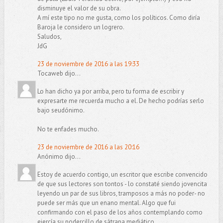
disminuye el valor de su obra.
A mí este tipo no me gusta, como los políticos. Como diría
Baroja le considero un logrero.
Saludos,
JdG
23 de noviembre de 2016 a las 19:33
Tocaweb dijo...
Lo han dicho ya por arriba, pero tu forma de escribir y
expresarte me recuerda mucho a el. De hecho podrías serlo
bajo seudónimo.
No te enfades mucho.
23 de noviembre de 2016 a las 20:16
Anónimo dijo...
Estoy de acuerdo contigo, un escritor que escribe convencido
de que sus lectores son tontos - lo constaté siendo jovencita
leyendo un par de sus libros, tramposos a más no poder- no
puede ser más que un enano mental. Algo que fui
confirmando con el paso de los años contemplando como
ejercía su podercillo de sátrapa mediático.