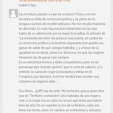
30 de noviembre de 2016 a las 19:01
Isabel F dijo...
Ay, mi Arturo, puesto a caer de un burro!! Pues a mí me
encanta su falta de corrección políica y de pelos en la
lengua a la hora de escribir artículos. No me resulta machista
en absoluto. Es más, hay muchas entrevistas en las que
habla de su admiración por la mujer, buscadlas. El artículo de
"La merienda del niño" me pareció muy bueno, en contra de
la corrección política y la tontería imperante (me quedé con
ganas de saber de qué colegio hablaba..), y a favor de la
igualdad en un tema, como los divorcios, en que las mujeres
llevamos las de ganar casi siempre.
Es un articulista bronco y dado a la polémica, pero es un
personaje tipo "enanito gruñón" que le sirve de catarsis, y lo
entindo. Le salva de coger la escopeta y entrar en el
Congreso, por ejemplo. A mí me vendría bien escribir una
columna así algunos días....
Sus libros...pufff, hay de todo. Me ha hecho gracia quien dice
que en "Territorio comanche" sólo hablaba de una mujer y
mal; si la mujer era un callo no sé por qué tenía que hablar
bien de ella. Yo no soporto la voz de la Rodicio, cada uno
tiene sus tirrias, claro. En cambio, en entrevistas y artículos