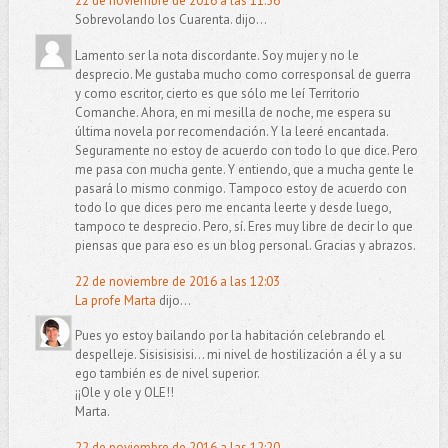
22 de noviembre de 2016 a las 11:56
Sobrevolando los Cuarenta. dijo...
Lamento ser la nota discordante. Soy mujer y no le
desprecio. Me gustaba mucho como corresponsal de guerra
y como escritor, cierto es que sólo me leí Territorio
Comanche. Ahora, en mi mesilla de noche, me espera su
última novela por recomendación. Y la leeré encantada.
Seguramente no estoy de acuerdo con todo lo que dice. Pero
me pasa con mucha gente. Y entiendo, que a mucha gente le
pasará lo mismo conmigo. Tampoco estoy de acuerdo con
todo lo que dices pero me encanta leerte y desde luego,
tampoco te desprecio. Pero, sí. Eres muy libre de decir lo que
piensas que para eso es un blog personal. Gracias y abrazos.
22 de noviembre de 2016 a las 12:03
La profe Marta
dijo...
Pues yo estoy bailando por la habitación celebrando el
despelleje. Sisisisisisi... mi nivel de hostilización a él y a su
ego también es de nivel superior.
¡¡Ole y ole y OLE!!
Marta.
22 de noviembre de 2016 a las 12:20