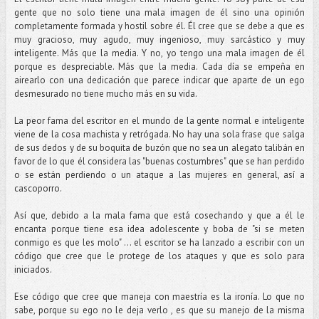
gente que no solo tiene una mala imagen de él sino una opinión
completamente formada y hostil sobre él. Él cree que se debe a que es
muy gracioso, muy agudo, muy ingenioso, muy sarcástico y muy
inteligente. Más que la media. Y no, yo tengo una mala imagen de él
porque es despreciable. Más que la media. Cada día se empeña en
airearlo con una dedicación que parece indicar que aparte de un ego
desmesurado no tiene mucho más en su vida.
La peor fama del escritor en el mundo de la gente normal e inteligente
viene de la cosa machista y retrógada. No hay una sola frase que salga
de sus dedos y de su boquita de buzón que no sea un alegato talibán en
favor de lo que él considera las "buenas costumbres" que se han perdido
o se están perdiendo o un ataque a las mujeres en general, así a
cascoporro.
Así que, debido a la mala fama que está cosechando y que a él le
encanta porque tiene esa idea adolescente y boba de "si se meten
conmigo es que les molo" ... el escritor se ha lanzado a escribir con un
código que cree que le protege de los ataques y que es solo para
iniciados.
Ese código que cree que maneja con maestría es la ironía. Lo que no
sabe, porque su ego no le deja verlo , es que su manejo de la misma