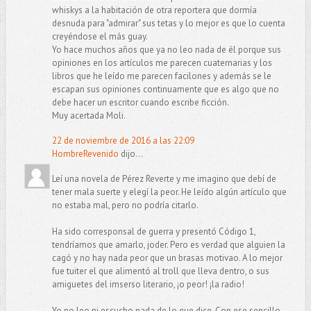
whiskys a la habitación de otra reportera que dormía
desnuda para "admirar" sus tetas y lo mejor es que lo cuenta
creyéndose el más guay.
Yo hace muchos años que ya no leo nada de él porque sus
opiniones en los artículos me parecen cuaternarias y los
libros que he leído me parecen facilones y además se le
escapan sus opiniones continuamente que es algo que no
debe hacer un escritor cuando escribe ficción.
Muy acertada Moli.
22 de noviembre de 2016 a las 22:09
HombreRevenido
dijo...
Leí una novela de Pérez Reverte y me imagino que debí de
tener mala suerte y elegí la peor. He leído algún artículo que
no estaba mal, pero no podría citarlo.
Ha sido corresponsal de guerra y presentó Código 1,
tendríamos que amarlo, joder. Pero es verdad que alguien la
cagó y no hay nada peor que un brasas motivao. A lo mejor
fue tuiter el que alimentó al troll que lleva dentro, o sus
amiguetes del imserso literario, ¡o peor! ¡la radio!
Yo no leo ni escucho nada de lo que dice. Con ese sencillo