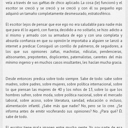
veía a través de sus gafitas de chico aplicado. La cosa (le) funcionó y el
escritor se creció y se creció y se creció y con él su pequeño ego
adquirió un tamaño completamente desmesurado, estratosférico.
El escritor lejos de pensar que ese ego no era saludable para nadie más
que para él lo agarró, con fuerza, decidido a no soltarlo, se hizo adicto a
sí mismo y armado con su armadura de ego y con una completa y
absurda confianza en que su opinión le importaba a alguien se lanzó a
internet a predicar. Consiguió un corrillo de palmeros, de seguidores, a
los que sus opiniones zafias, machistas, ridículas, pendencieras,
altisonantes, prepotentes, displicentes, paternalistas, carentes del más
mínimo ingenio y en muchos casos insultantes, les hacían mucha gracia.
Desde entonces predica sobre todo siempre. Sabe de todo: sabe sobre
madres, sobre padres, sobre mujeres, sobre política internacional, sobre
lo que piensan las mujeres de 40 y los niños de 13, sobre lo que los
hombres sufren, sobre moda, sobre política nacional, sobre el mercado
laboral, sobre acoso, sobre literatura, sanidad, educación o incluso,
alimentación infantil. ¿Sabe más que nadie? No, pero se lo cree. ¿Se
informa antes de emitir vociferando sus opiniones? No. ¿Para qué? Él
sabe de todo.
El escritor tiene mala imagen entre mucha gente. Yo soy parte de esa