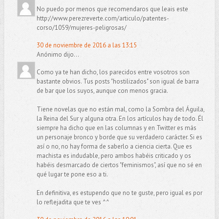
No puedo por menos que recomendaros que leais este
http://www.perezreverte.com/articulo/patentes-
corso/1059/mujeres-peligrosas/
30 de noviembre de 2016 a las 13:15
Anónimo dijo...
Como ya te han dicho, los parecidos entre vosotros son
bastante obvios. Tus posts "hostilizados" son igual de barra
de bar que los suyos, aunque con menos gracia.
Tiene novelas que no están mal, como la Sombra del Águila,
la Reina del Sur y alguna otra. En los artículos hay de todo. Él
siempre ha dicho que en las columnas y en Twitter es más
un personaje bronco y borde que su verdadero carácter. Si es
así o no, no hay forma de saberlo a ciencia cierta. Que es
machista es indudable, pero ambos habéis criticado y os
habéis desmarcado de ciertos "feminismos", así que no sé en
qué lugar te pone eso a ti.
En definitiva, es estupendo que no te guste, pero igual es por
lo reflejadita que te ves ^^