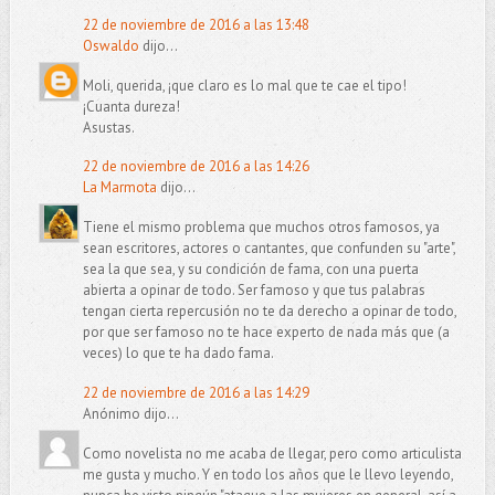
22 de noviembre de 2016 a las 13:48
Oswaldo
dijo...
Moli, querida, ¡que claro es lo mal que te cae el tipo!
¡Cuanta dureza!
Asustas.
22 de noviembre de 2016 a las 14:26
La Marmota
dijo...
Tiene el mismo problema que muchos otros famosos, ya
sean escritores, actores o cantantes, que confunden su "arte",
sea la que sea, y su condición de fama, con una puerta
abierta a opinar de todo. Ser famoso y que tus palabras
tengan cierta repercusión no te da derecho a opinar de todo,
por que ser famoso no te hace experto de nada más que (a
veces) lo que te ha dado fama.
22 de noviembre de 2016 a las 14:29
Anónimo dijo...
Como novelista no me acaba de llegar, pero como articulista
me gusta y mucho. Y en todo los años que le llevo leyendo,