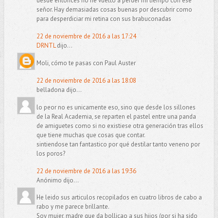
desde entonces no he vuelto a perder mi tiempo con ese
señor. Hay demasiadas cosas buenas por descubrir como
para desperdiciar mi retina con sus brabuconadas
22 de noviembre de 2016 a las 17:24
DRNTL
dijo...
Moli, cómo te pasas con Paul Auster
22 de noviembre de 2016 a las 18:08
belladona dijo...
lo peor no es unicamente eso, sino que desde los sillones
de la Real Academia, se reparten el pastel entre una panda
de amiguetes como si no existiese otra generación tras ellos
que tiene muchas que cosas que contar.
sintiendose tan fantastico por qué destilar tanto veneno por
los poros?
22 de noviembre de 2016 a las 19:36
Anónimo dijo...
He leido sus articulos recopilados en cuatro libros de cabo a
rabo y me parece brillante.
Soy mujer, madre que da bollicao a sus hijos (por si ha sido