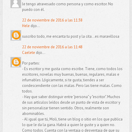
le tengo atravesado como persona y como escritor. No
puedo con él.
22 de noviembre de 2016 a las 11:38
Hele
dijo...
suscribo todo, me encanta tu post y la cita...es maravillosa
22 de noviembre de 2016 a las 11:48
Caelete
dijo...
Por partes:
- Es escritor y me gusta como escribe. Tiene, como todos los
escritores, novelas muy buenas, buenas, regulares, malas e
infumables. Lógicamente, si te gusta, tiendes a ser
condescendiente con las malas. Pero las tiene malas. Como
todos.
- Hay que saber distinguir entre "persona" y "escritor". Muchos
de sus artículos leídos desde un punto de vista de escritor y
sin personalizar tienen sentido. Otros, realmente son
abominables.
- Al igual que tú, Moli, tiene un blog o sitio en los que publica
lo que le da la gana. Habrá a quien le guste y a quien no.
Como todos. Cuenta con la ventaja o desventaja de que su