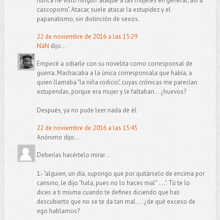
nunca he visto ningún "ataque a las mujeres en general, así a
cascoporro". Atacar, suele atacar la estupidez y el
papanatismo, sin distinción de sexos.
22 de noviembre de 2016 a las 15:29
NáN
dijo...
Empecé a odiarle con su novelita como corresponsal de
guerra. Machacaba a la única corresponsala que había, a
quien llamaba "la niña rodicio", cuyas crónicas me parecían
estupendas, porque era mujer y le faltaban... ¿huevos?
Después, ya no pude leer nada de él.
22 de noviembre de 2016 a las 15:45
Anónimo dijo...
Deberías hacértelo mirar...
1.- "alguien, un día, supongo que por quitárselo de encima por
cansino, le dijo "hala, pues no lo haces mal" ....". Tú te lo
dices a ti misma cuando te defines diciendo que has
descubierto que no se te da tan mal.... ¿de qué exceso de
ego hablamos?