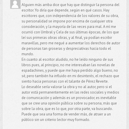
Alguien más arriba dice que hay que distinguir la persona del
escritor. Yo diría que depende, según en qué casos. Hay
escritores que, con independencia de los valores de su obra,
su personalidad se impone por encima de cualquier otra
consideración, y la mayoría de las veces para mal. A mí me
ocurrió con Umbral y Cela de sus últimas épocas, de los que
leí sus primeras obras obras, y al final, ya podían escribir
maravillas, pero me negué a aumentar los derechos de autor
de personas tan groseras y despreciativas hacia todo el
mundo.
En cuanto al escritor aludido, no he leído ninguno de sus
libros pues, al principio, no me interesaban las novelas de
espadachines, y puede que me haya perdido algo bueno, no
sé, pero también ha influido en mi desinterés, el rechazo que
siento hacia personas con el talante de Pérez Reverte.
Lo deseable sería valorar la obra y no al autor, pero si el
autor está permanentemente en las redes sociales y medios
de comunicación y además es un provocador, es inevitable
que se cree una opinión pública sobre su persona, más que
sobre la obra, que es lo que, por otra parte, va buscando.
Puede que sea una forma de vender más, de atraer a un
público sin un criterio lector muy formado.