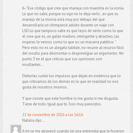
6.- "Ese código que cree que maneja con maestría es la ironía.
Lo que no sabe, porque su ego no le deja verlo , es que su
manejo de la misma está muy por debajo del que
desarrollaría un chimpancé adulto durante un viaje con
LSD.Lo que tampoco sabe es que lejos de verle como lo que
él cree que es, un galán maduro, inteligente y atractivo, las
mujeres le vemos como lo que es: un macarra patético. "
Pero esto no es un alegato talibán, no recurre al recurso fácil
del insulto para desmontar o desprestigiar un argumento. Ver
punto 3 en el que criticas que sus opiniones son
insultantes...
Deberías cuidar tus impulsos que dejan en evidencia que lo
que criticamos de los demás es lo que en realidad no nos
gusta de nosotros mismos.
Y que conste que este hombre ni me gusta ni me disgusta.
Tiene de todo. Igual que tú. Sois muy parecidos.
22 de noviembre de 2016 a las 16:16
Natalia dijo...
A mí se me atravesó cuando leí una entrevista que le hicieron