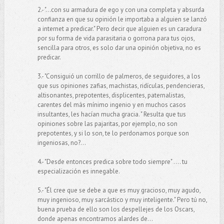
2.- "...con su armadura de ego y con una completa y absurda
confianza en que su opinión le importaba a alguien se lanzó
a internet a predicar." Pero decir que alguien es un caradura
por su forma de vida parasitaria o gorrona para tus ojos,
sencilla para otros, es solo dar una opinión objetiva, no es
predicar.
3.- "Consiguió un corrillo de palmeros, de seguidores, a los
que sus opiniones zafias, machistas, ridículas, pendencieras,
altisonantes, prepotentes, displicentes, paternalistas,
carentes del más mínimo ingenio y en muchos casos
insultantes, les hacían mucha gracia. " Resulta que tus
opiniones sobre las pajaritas, por ejemplo, no son
prepotentes, y si lo son, te lo perdonamos porque son
ingeniosas, no?...
4.- "Desde entonces predica sobre todo siempre" .... tu
especialización es innegable.
5.- "Él cree que se debe a que es muy gracioso, muy agudo,
muy ingenioso, muy sarcástico y muy inteligente." Pero tú no,
buena prueba de ello son los despellejes de los Oscars,
donde apenas encontramos alardes de...