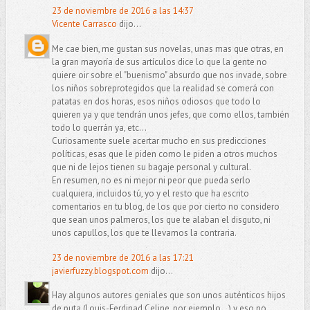
23 de noviembre de 2016 a las 14:37
Vicente Carrasco
dijo...
Me cae bien, me gustan sus novelas, unas mas que otras, en
la gran mayoría de sus artículos dice lo que la gente no
quiere oir sobre el "buenismo" absurdo que nos invade, sobre
los niños sobreprotegidos que la realidad se comerá con
patatas en dos horas, esos niños odiosos que todo lo
quieren ya y que tendrán unos jefes, que como ellos, también
todo lo querrán ya, etc...
Curiosamente suele acertar mucho en sus predicciones
políticas, esas que le piden como le piden a otros muchos
que ni de lejos tienen su bagaje personal y cultural.
En resumen, no es ni mejor ni peor que pueda serlo
cualquiera, incluidos tú, yo y el resto que ha escrito
comentarios en tu blog, de los que por cierto no considero
que sean unos palmeros, los que te alaban el disguto, ni
unos capullos, los que te llevamos la contraria.
23 de noviembre de 2016 a las 17:21
javierfuzzy.blogspot.com
dijo...
Hay algunos autores geniales que son unos auténticos hijos
de puta (Louis-Ferdinad Celine, por ejemplo...) y eso no