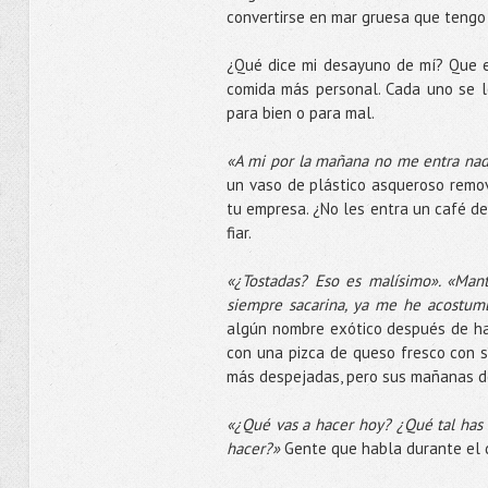
convertirse en mar gruesa que tengo 
¿Qué dice mi desayuno de mí? Que es
comida más personal. Cada uno se l
para bien o para mal.
«A mi por la mañana no me entra na
un vaso de plástico asqueroso remov
tu empresa. ¿No les entra un café de
fiar.
«¿Tostadas? Eso es malísimo». «Mant
siempre sacarina, ya me he acostum
algún nombre exótico después de hab
con una pizca de queso fresco con s
más despejadas, pero sus mañanas deb
«¿Qué vas a hacer hoy? ¿Qué tal has
hacer?»
Gente que habla durante el 