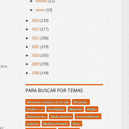
febrero
(12)
►
enero
(10)
►
2014
(130)
►
2013
(177)
►
2012
(206)
►
2011
(219)
►
2010
(265)
►
2009
(290)
►
tera.
2008
(144)
►
PARA BUSCAR POR TEMAS
Momentos estelares de mi vida
Pensando..
El libro y yo
Frivolidades
Maternity
Perfiles
Indignaciones
Modo aleatorio
recomendaciones
podcasts
Molidocumentales
Bruce
el