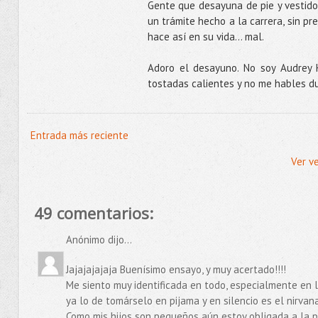
Gente que desayuna de pie y vestidos
un trámite hecho a la carrera, sin prev
hace así en su vida... mal.
Adoro el desayuno. No soy Audrey 
tostadas calientes y no me hables d
Entrada más reciente
Ver v
49 comentarios:
Anónimo dijo...
Jajajajajaja Buenísimo ensayo, y muy acertado!!!!
Me siento muy identificada en todo, especialmente en l
ya lo de tomárselo en pijama y en silencio es el nirvana
Como mis hijos son pequeños aún estoy obligada a la pr