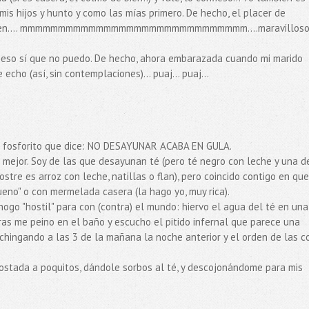
 hijos y hunto y como las mías primero. De hecho, el placer de
 duermen.... mmmmmmmmmmmmmmmmmmmmmmmmmmmmmm....maravilloso.
Con eso sí que no puedo. De hecho, ahora embarazada cuando mi marido
cho (así, sin contemplaciones)... puaj... puaj...
sa fosforito que dice: NO DESAYUNAR ACABA EN GULA.
mejor. Soy de las que desayunan té (pero té negro con leche y una d
ostre es arroz con leche, natillas o flan), pero coincido contigo en que
ueno" o con mermelada casera (la hago yo, muy rica).
o "hostil" para con (contra) el mundo: hiervo el agua del té en una
tras me peino en el baño y escucho el pitido infernal que parece una
chingando a las 3 de la mañana la noche anterior y el orden de las c
tostada a poquitos, dándole sorbos al té, y descojonándome para mis