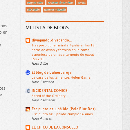
empotrador
revistas femeninas
series
televisión
women´s health
unos
MI LISTA DE BLOGS
o en
divagando, divagando...
o
Tras poco domir, mírate 4 pelis en las 12
horas de avión y termina en la cama
esponjosa de un apartamento de expat
[Méx 1]
Hace 2 días
El blog de Lahierbaroja
La casa de los lamentos, Helen Garner
Hace 1 semana
tes
INCIDENTAL COMICS
de
Bored of the Ordinary
Hace 2 semanas
Ese punto azul pálido (Pale Blue Dot)
'Ese punto azul pálido' cumple 16 años
Hace 4 meses
EL CHICO DE LA CONSUELO