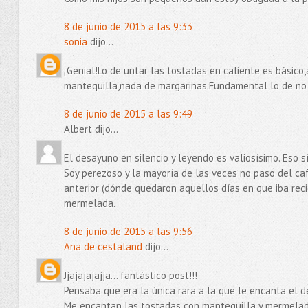
8 de junio de 2015 a las 9:33
sonia
dijo...
¡Genial!Lo de untar las tostadas en caliente es básic
mantequilla,nada de margarinas.Fundamental lo de no ha
8 de junio de 2015 a las 9:49
Albert dijo...
El desayuno en silencio y leyendo es valiosísimo. Eso s
Soy perezoso y la mayoría de las veces no paso del ca
anterior (dónde quedaron aquellos días en que iba rec
mermelada.
8 de junio de 2015 a las 9:56
Ana de cestaland
dijo...
Jjajajajajja... fantástico post!!!
Pensaba que era la única rara a la que le encanta el 
Me encantan las tostadas con mantequilla y mermelada (s