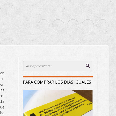
 en
sin
PARA COMPRAR LOS DÍAS IGUALES
con
das
as.
sta
que
 ha