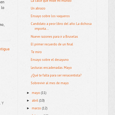
La calle que mide mi mundo
 en
 lo
Un abrazo
Ensayo sobre los vaqueros
Candidato a peor libro del año: La dichosa
mo,
importa...
Nueve razones para ir a Bruselas
El primer recuerdo de un final
ntigua
Te miro
Ensayo sobre el desayuno
Lecturas encadenadas. Mayo
¿Qué te falta para ser renacentista?
Sobrevivir al mes de mayo
mayo
(11)
►
abril
(10)
►
. Y
marzo
(12)
►