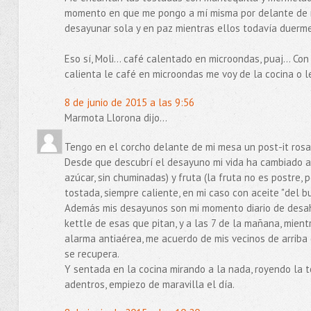
momento en que me pongo a mí misma por delante de mis
desayunar sola y en paz mientras ellos todavía
Eso sí, Moli... café calentado en microondas, puaj... 
calienta le café en microondas me voy de la cocina o le e
8 de junio de 2015 a las 9:56
Marmota Llorona dijo...
Tengo en el corcho delante de mi mesa un post-it ro
Desde que descubrí el desayuno mi vida ha cambiado a 
azúcar, sin chuminadas) y fruta (la fruta no es postre, p
tostada, siempre caliente, en mi caso con aceite "del b
Además mis desayunos son mi momento diario de desahog
kettle de esas que pitan, y a las 7 de la mañana, mien
alarma antiaérea, me acuerdo de mis vecinos de arriba 
se recupera.
Y sentada en la cocina mirando a la nada, royendo la 
adentros, empiezo de maravilla el día.