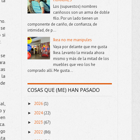
 la
Los (supuestos) nombres
cariñosos son un arma de doble
filo. Por un lado tienen un
no.
componente de cariño, de confianza, de
 se
intimidad, de p...
 si
Ikea no me manipules
r.
Vaya por delante que me gusta
Ikea. Levanto la mirada ahora
 se
mismo y más de la mitad de los
ara
muebles que veo los he
tas
comprado allí. Me gusta...
 la
 de
COSAS QUE (ME) HAN PASADO
al,
2026
(1)
►
o y
2024
(22)
►
 en
2023
(67)
►
ca.
igo
2022
(86)
►
sta