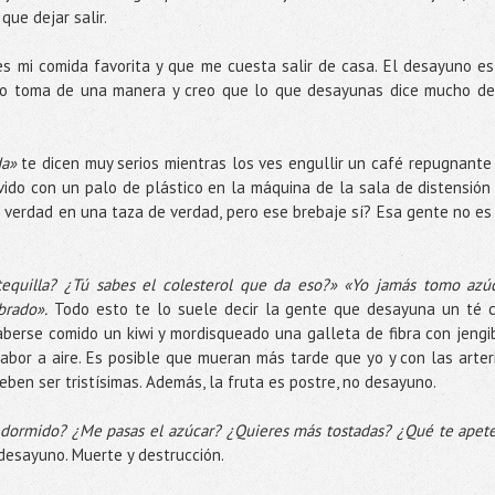
que dejar salir.
 mi comida favorita y que me cuesta salir de casa. El desayuno es
o toma de una manera y creo que lo que desayunas dice mucho de 
da»
te dicen muy serios mientras los ves engullir un café repugnante
ido con un palo de plástico en la máquina de la sala de distensión
 verdad en una taza de verdad, pero ese brebaje sí? Esa gente no es
equilla? ¿Tú sabes el colesterol que da eso?» «Yo jamás tomo azúc
brado».
Todo esto te lo suele decir la gente que desayuna un té 
erse comido un kiwi y mordisqueado una galleta de fibra con jengi
abor a aire. Es posible que mueran más tarde que yo y con las arter
en ser tristísimas. Además, la fruta es postre, no desayuno.
 dormido? ¿Me pasas el azúcar? ¿Quieres más tostadas? ¿Qué te apet
desayuno. Muerte y destrucción.