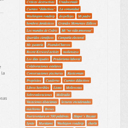
Criticas destructivas
Unadocenade
Cuentos "didactivos"
La comunidad
..
Washington roadtrip
despellejes
Mi padre
hombres fantásticos
Grandes Momentos Etílicos
Los mundos de Cedric
Mi "no vida amorosa"
Queridos científicos
Campaña electoral
Me gustaría
PisandoCharcos
Recent Keyword activity
moliensayo
Los días iguales
Praderismo laboral
Colaboraciones estelares
e
 la
Conversaciones piscineras
Rústicoman
Propósitos
Cuaderno
Cuentos didactivos
Libros horribles
Listas
Molirecetas
Sobrevaloraciones
Moliradio
osas
Vacaciones alsacianas
lecturas encadenadas
machismo
Breves
Fuerteventura en 500 palabras.
Haper´s Bazaar
Ignite
Murakami
Washigton roadtrip
charla