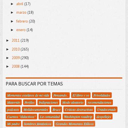
abril
(17)
►
marzo
(18)
►
febrero
(20)
►
enero
(14)
►
2011
(219)
►
2010
(265)
►
2009
(290)
►
2008
(144)
►
PARA BUSCAR POR TEMAS
Momentos estelares de mi vida
Pensando..
El libro y yo
Frivolidades
Maternity
Perfiles
Indignaciones
Modo aleatorio
recomendaciones
podcasts
Molidocumentales
Bruce
Criticas destructivas
Unadocenade
Cuentos "didactivos"
La comunidad
Washington roadtrip
despellejes
Mi padre
hombres fantásticos
Grandes Momentos Etílicos