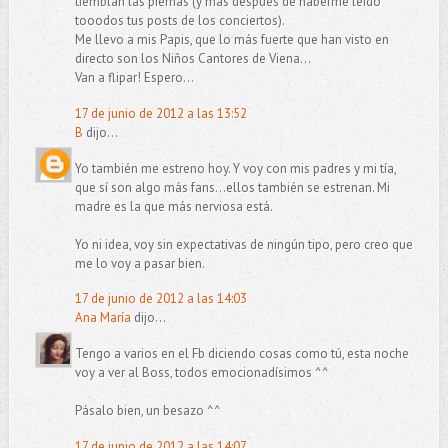
tiemblan las piernas (y más después de haberme leido
tooodos tus posts de los conciertos).
Me llevo a mis Papis, que lo más fuerte que han visto en
directo son los Niños Cantores de Viena...
Van a flipar! Espero...
17 de junio de 2012 a las 13:52
B
dijo...
Yo también me estreno hoy. Y voy con mis padres y mi tía,
que sí son algo más fans...ellos también se estrenan. Mi
madre es la que más nerviosa está.
Yo ni idea, voy sin expectativas de ningún tipo, pero creo que
me lo voy a pasar bien.
17 de junio de 2012 a las 14:03
Ana María
dijo...
Tengo a varios en el Fb diciendo cosas como tú, esta noche
voy a ver al Boss, todos emocionadísimos ^^
Pásalo bien, un besazo ^^
17 de junio de 2012 a las 14:07