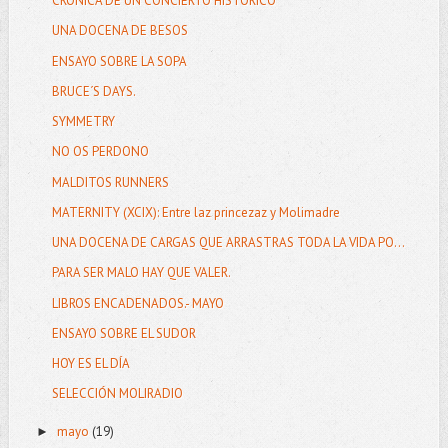
CRÓNICA DE UN CONCIERTO HISTÓRICO
UNA DOCENA DE BESOS
ENSAYO SOBRE LA SOPA
BRUCE´S DAYS.
SYMMETRY
NO OS PERDONO
MALDITOS RUNNERS
MATERNITY (XCIX): Entre laz princezaz y Molimadre
UNA DOCENA DE CARGAS QUE ARRASTRAS TODA LA VIDA PO...
PARA SER MALO HAY QUE VALER.
LIBROS ENCADENADOS.- MAYO
ENSAYO SOBRE EL SUDOR
HOY ES EL DÍA
SELECCIÓN MOLIRADIO
mayo
(19)
►