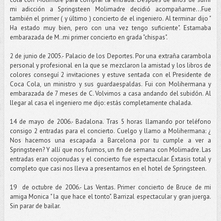
mi adicción a Springsteen Molimadre decidió acompañarme...Fue
también el primer ( y último ) concierto de el ingeniero. Al terminar dijo "
Ha estado muy bien, pero con una vez tengo suficiente". Estamaba
embarazada de M..mi primer concierto en grada "chispas".
2 de junio de 2005.- Palacio de los Deportes. Por una extraña carambola
personal y profesional en la que se mezclaron la amistad y los libros de
colores conseguí 2 invitaciones y estuve sentada con el Presidente de
Coca Cola, un ministro y sus guardaespaldas. Fui con Molihermana y
embarazada de 7 meses de C. Volvimos a casa andando del subidón. Al
llegar al casa el ingeniero me dijo: estás completamente chalada.
14 de mayo de 2006.- Badalona. Tras 5 horas llamando por teléfono
consigo 2 entradas para el concierto. Cuelgo y llamo a Molihermana: ¿
Nos hacemos una escapada a Barcelona por tu cumple a ver a
Springsteen? Y allí que nos fuimos, un fin de semana con Molimadre. Las
entradas eran cojonudas y el concierto fue espectacular. Éxtasis total y
completo que casi nos lleva a presentarnos en el hotel de Springsteen.
19 de octubre de 2006.- Las Ventas. Primer concierto de Bruce de mi
amiga Monica " la que hace el tonto". Barrizal espectacular y gran juerga.
Sin parar de bailar.