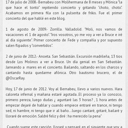
17 de julio de 2008.- Bernabeu con Molihermana de 8 meses y Mónica "la
que hace el tonto" repitiendo concierto y gritando "choto, choto".
Acabamos en primera fila con la pulserita de frikis. Fue el primer
concierto del que hablé en este blog.
1 de agosto de 2009.- Zorrilla. Valladolid. "Moli, nos vamos de
vacaciones el 1 de agosto". "Iros vosotros, yo me voy a ver a Bruce e iré
al día siguiente". Primer concierto de Fede y compañía y por supuesto
salen flipados y "convertidos".
2 de junio de 2012.- Anoeta. San Sebastián. Excursión madrileña, 13 tios
desde Los Molinos a ver a Bruce. Un día genial en San Sebastián.
Jarreando a mares en el concierto. Bailando, saltando en los charcos y
cantando hasta quedarme afónica. Otro bautismo brucero, el de
@OscarRay.
Hoy, 17 de junio de 2012. Voy al Bernabeu, llevo a varios nuevos. Hara
caloreta infernal y mañana estaré agotada..El proceso ya lo conozco,
primero pereza, luego dudas ¿ aguntaré las 3 horas? , 1 hora antes de
empezar dejaré de hablar y cuando empiece entraré en trance, ni tengo
sed, ni hambre, ni tengo que ir al baño...luego cantaré, gritaré, bailaré y
lloraré de emoción. Saldré feliz y diré : ha merecido la pena"
Cuando suene este canción, lloraré y pensaré en el siguiente que voy a