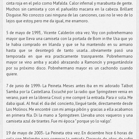
cinta roja en el pelo como Mafalda. Calor infernal y marabunta de gente.
Muchos sin camiseta y con el pañuelito macarra en la cabeza. Brillant
Disguise. No conozco casi ninguna de las canciones, casi no le veo de lo
lejos que estoy, pero me da igual, me enamoro.
5 de mayo de 1993,. Vicente Calderón otra vez. Voy con pobrehermano
mayor que lleva una camiseta con la portada de Born in the Usa que yo
le habia comprado en Irlanda y que se ha mantenido en su armario
hasta que se desintegró de tanto usarla...obviamente pasó una
temporada en que era practicamente trasnparente. Pobrehermano
mayor se vino arriba y acabó abrazando a Ramoncín y preguntándole
por su próximo disco. Pobrehermano mayor es un cachondo cuando
quiere.
7 de junio de 1999.- La Peineta. Meses antes iba en mi adorado Talbot
Samba por la Castellana. Escuché por la radio que Springsteen venia en
verano, paré en la libreria Crisol y me compré la entrada. Para ir sola. Me
daba igual. Al final el dia del concierto, llegué tarde, directamente desde
Los Molinos. Me encontré con mi amiga pibón y gracias a ella acabamos
en primera fila. Di la mano a Springsteen. Llevaba unos vaqueros y una
camiseta azul de tirantes. Fue mi época " porque yo lo valgo".
19 de mayo de 2003.- La Peineta otra vez. En diciembre hice 6 horas de
cola con Molimdre para comprar la entrada. Después de años de sufrir