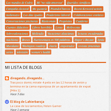
Los mundos de Cedric
Mi "no vida amorosa"
Queridos científicos
Campaña electoral
Me gustaría
PisandoCharcos
Recent Keyword activity
moliensayo
Los días iguales
Praderismo laboral
Colaboraciones estelares
Conversaciones piscineras
Rústicoman
Propósitos
Cuaderno
Cuentos didactivos
Libros horribles
Listas
Molirecetas
Sobrevaloraciones
Moliradio
Vacaciones alsacianas
lecturas encadenadas
machismo
Breves
Fuerteventura en 500 palabras.
Haper´s Bazaar
Ignite
Murakami
Washigton roadtrip
charla
empotrador
revistas femeninas
series
televisión
women´s health
MI LISTA DE BLOGS
divagando, divagando...
Tras poco domir, mírate 4 pelis en las 12 horas de avión y
termina en la cama esponjosa de un apartamento de expat
[Méx 1]
Hace 3 días
El blog de Lahierbaroja
La casa de los lamentos, Helen Garner
Hace 1 semana