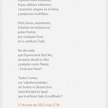
espiritus indePendientes,
flojos, debiles esfuerzos,
corazones alegres en el Alma
y perjuicios insufribles...
PeliCuleros, impotentes,
Estrellas de Hollywood
piden Perdon
por cualquier Error,
te lo notifican Todo.
No ahi nada
que Equivocarse Otra Vez,
arrojarse desde lo Alto
y palpitar como Pepita:
- A cien por Hora!!
Teatro Comun
sus "caballerosidades,
sin Sustos ni ObstaCulos,
tanta Bondad es Igual
que manTener Gato EnceRRado!!
17 de junio de 2012 a las 17:58