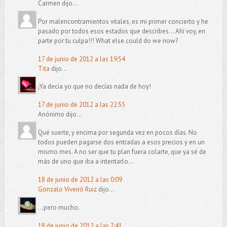
Carmen dijo...
Por malencontramientos vitales, es mi primer concierto y he
pasado por todos esos estados que describes... Ahí voy, en
parte por tu culpa!!! What else could do we now?
17 de junio de 2012 a las 19:54
Tita
dijo...
¡Ya decía yo que no decías nada de hoy!
17 de junio de 2012 a las 22:55
Anónimo dijo...
Qué suerte, y encima por segunda vez en pocos días. No
todos pueden pagarse dos entradas a esos precios y en un
mismo mes. A no ser que tu plan fuera colarte, que ya sé de
más de uno que iba a intentarlo...
18 de junio de 2012 a las 0:09
Gonzalo Viveiró Ruiz
dijo...
...pero mucho.
18 de junio de 2012 a las 7:41