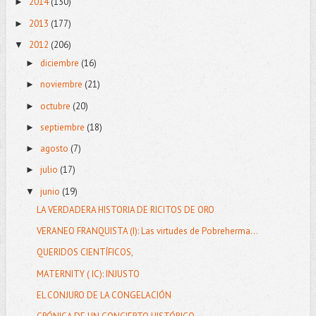
2014
(130)
►
2013
(177)
►
2012
(206)
▼
diciembre
(16)
►
noviembre
(21)
►
octubre
(20)
►
septiembre
(18)
►
agosto
(7)
►
julio
(17)
►
junio
(19)
▼
LA VERDADERA HISTORIA DE RICITOS DE ORO
VERANEO FRANQUISTA (I): Las virtudes de Pobreherma...
QUERIDOS CIENTÍFICOS,
MATERNITY ( IC): INJUSTO
EL CONJURO DE LA CONGELACIÓN