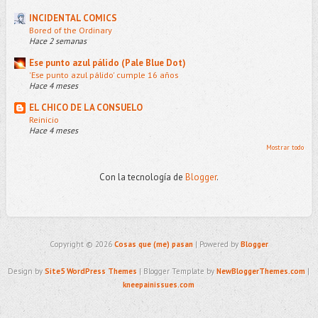
INCIDENTAL COMICS
Bored of the Ordinary
Hace 2 semanas
Ese punto azul pálido (Pale Blue Dot)
'Ese punto azul pálido' cumple 16 años
Hace 4 meses
EL CHICO DE LA CONSUELO
Reinicio
Hace 4 meses
Mostrar todo
Con la tecnología de
Blogger
.
Copyright ©
2026
Cosas que (me) pasan
| Powered by
Blogger
Design by
Site5 WordPress Themes
| Blogger Template by
NewBloggerThemes.com
|
kneepainissues.com