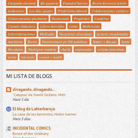
Campaña electoral
Me gustaría
PisandoCharcos
Recent Keyword activity
moliensayo
Los días iguales
Praderismo laboral
Colaboraciones estelares
Conversaciones piscineras
Rústicoman
Propósitos
Cuaderno
Cuentos didactivos
Libros horribles
Listas
Molirecetas
Sobrevaloraciones
Moliradio
Vacaciones alsacianas
lecturas encadenadas
machismo
Breves
Fuerteventura en 500 palabras.
Haper´s Bazaar
Ignite
Murakami
Washigton roadtrip
charla
empotrador
revistas femeninas
series
televisión
women´s health
MI LISTA DE BLOGS
divagando, divagando...
"Calypso" de David Sedaris: Meh
Hace 1 día
El blog de Lahierbaroja
La casa de los lamentos, Helen Garner
Hace 5 días
INCIDENTAL COMICS
Bored of the Ordinary