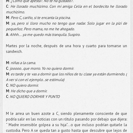
M
:
¿Cómo que apesta?. No te ha gustado?.
C
:
He llorado muchizimo. Con mi amiga Celia en el bordecito he llorado
muchizimo.
M
:
Pero C, cariño, si te encanta la piscina.
M
:
ya, pero si lloro mucho no tengo que nadar. Solo jugar en la pizi de
pequeñoz. Pero mama, no me he ahogado
.
A
:
Ahhh….ya me quedo más tranquila. Suspiro
.
Martes por la noche, después de una hora y cuarto para tomarse un
sandwich.
M
:
niñas a la cama.
C
:
jooooo..que morro. Yo no quiero dormir
.
M
:
es tarde y te vas a dormir que los niños de tu clase ya están durmiendo. (
A ver si con el ejemplo..se estimula)
C
:
NO quiero dormir.
M
:
He dicho que a dormir.
C
:
NO QUIERO DORMIR Y PUNTO
M le arrea un buen azote a C, siendo plenamente consciente de que
podría salir en las noticias con un rótulo pasando por debajo que dijera:
“ Madre insensible golpea a su hija”…o que incluso podrían quitarle la
custodia. Pero A se queda tan a gusto hasta que descubre que lejos de