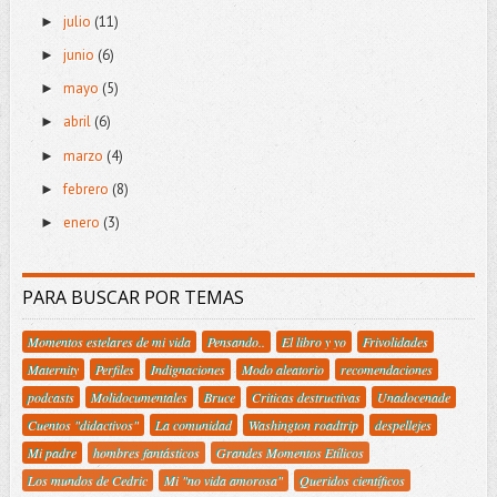
julio
(11)
►
junio
(6)
►
mayo
(5)
►
abril
(6)
►
marzo
(4)
►
febrero
(8)
►
enero
(3)
►
PARA BUSCAR POR TEMAS
Momentos estelares de mi vida
Pensando..
El libro y yo
Frivolidades
Maternity
Perfiles
Indignaciones
Modo aleatorio
recomendaciones
podcasts
Molidocumentales
Bruce
Criticas destructivas
Unadocenade
Cuentos "didactivos"
La comunidad
Washington roadtrip
despellejes
Mi padre
hombres fantásticos
Grandes Momentos Etílicos
Los mundos de Cedric
Mi "no vida amorosa"
Queridos científicos