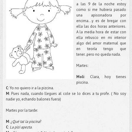
a las 9 de la noche estoy
como si me hubiera pasado
una apisonadora por
encima…y es de bregar con
ella las dos horas anteriores.
A la media hora de estar con
ella rebusco en mi interior
algo del amor maternal que
en teoría tengo que
tener..pero no queda nada.
Martes:
Moli
: Clara, hoy tienes
piscina.
C
: Yo no quiero ir a la pizcina.
M
: Pues nada, cuando llegues al cole se lo dices a tu profe. ( No soy
nadie yo, echando balones fuera)
Martes por la tarde:
M
:
¿Qué tal la piscina
?
C
:
La pizi apezta
.