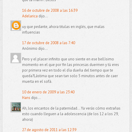
16 de octubre de 2008 a las 16:39
Adelarica
dijo...
uy que pedante, ahora titulas en inglés, que malas
influencias
17 de octubre de 2008 a las 7:40
Anónimo dijo...
Pero y el placer infinito que uno siente en ese bellìsimo
momento en el que por fin las princesas duermen y tù eres
por primera vez en todo el dìa dueña del tiempo que te
queda?Làstima que sean tan solo 5 minutos antes de caer
muerta en el sofà.
10 de enero de 2009 a las 23:40
Hans
dijo...
Ah, los encantos de la paternidad... Ya verás cómo extrañas
esto cuando lleguen a la adolescencia (de los 12 a los 29,
ahora)
27 de agosto de 2011 a las 12:39