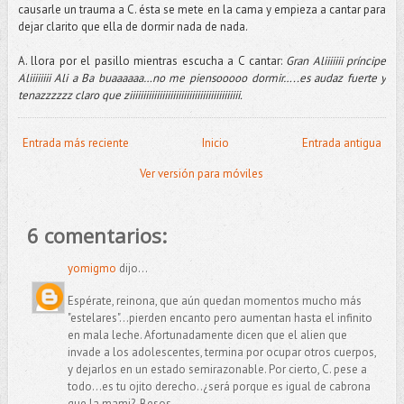
causarle un trauma a C. ésta se mete en la cama y empieza a cantar para
dejar clarito que ella de dormir nada de nada.
A. llora por el pasillo mientras escucha a C cantar:
Gran Aliiiiiii príncipe
Aliiiiiiii Ali a Ba buaaaaaa…no me piensooooo dormir…..es audaz fuerte y
tenazzzzzz claro que ziiiiiiiiiiiiiiiiiiiiiiiiiiiiiiiiiiiiiiiii.
Entrada más reciente
Inicio
Entrada antigua
Ver versión para móviles
6 comentarios:
yomigmo
dijo...
Espérate, reinona, que aún quedan momentos mucho más
"estelares"...pierden encanto pero aumentan hasta el infinito
en mala leche. Afortunadamente dicen que el alien que
invade a los adolescentes, termina por ocupar otros cuerpos,
y dejarlos en un estado semirazonable. Por cierto, C. pese a
todo...es tu ojito derecho..¿será porque es igual de cabrona
que la mami?. Besos