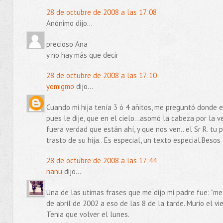
28 de octubre de 2008 a las 17:08
Anónimo dijo...
precioso Ana
y no hay más que decir
28 de octubre de 2008 a las 17:10
yomigmo
dijo...
Cuando mi hija tenía 3 ó 4 añitos, me preguntó donde e
pues le dije, que en el cielo...asomó la cabeza por la 
fuera verdad que están ahí, y que nos ven.. el Sr R. tu
trasto de su hija.. Es especial, un texto especial.Besos
28 de octubre de 2008 a las 17:44
nanu
dijo...
Una de las utimas frases que me dijo mi padre fue: "me
de abril de 2002 a eso de las 8 de la tarde. Murio el v
Tenia que volver el lunes.