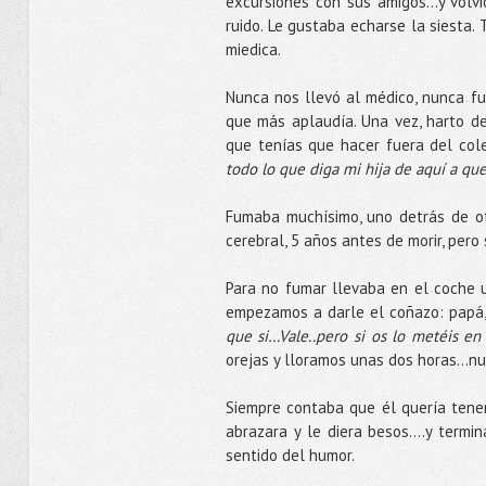
excursiones con sus amigos…y volv
ruido. Le gustaba echarse la siesta
miedica.
Nunca nos llevó al médico, nunca fue
que más aplaudía. Una vez, harto de
que tenías que hacer fuera del col
todo lo que diga mi hija de aquí a que
Fumaba muchísimo, uno detrás de otr
cerebral, 5 años antes de morir, pero
Para no fumar llevaba en el coche 
empezamos a darle el coñazo: papá
que si…Vale..pero si os lo metéis en 
orejas y lloramos unas dos horas…nu
Siempre contaba que él quería tener
abrazara y le diera besos….y termina
sentido del humor.