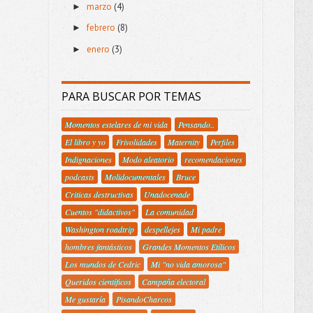
marzo
(4)
►
febrero
(8)
►
enero
(3)
►
PARA BUSCAR POR TEMAS
Momentos estelares de mi vida
Pensando..
El libro y yo
Frivolidades
Maternity
Perfiles
Indignaciones
Modo aleatorio
recomendaciones
podcasts
Molidocumentales
Bruce
Criticas destructivas
Unadocenade
Cuentos "didactivos"
La comunidad
Washington roadtrip
despellejes
Mi padre
hombres fantásticos
Grandes Momentos Etílicos
Los mundos de Cedric
Mi "no vida amorosa"
Queridos científicos
Campaña electoral
Me gustaría
PisandoCharcos