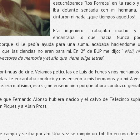
escuchábamos “los Porreta” en la radio y
iba delante sentada con mi hermana, 
cinturón ni nada…¡que tiempos aquellos!.
Era ingeniero. Trabajaba mucho y
encantaba lo que hacía. Nunca po
 porque si le pedía ayuda para una suma…acababa haciéndome 
ro que las ciencias no eran para mi. En 2º de BUP me dijo: “
Moli, ni
vectores de memoria y el año que viene elige letras
”.
ontinuas de cine. Veíamos películas de Luis de Funes y nos moríamos
jadas. Le encantaba conducir y nos enseñó a mis hermanos y a mi. A ve
te..era malísima, eso sí, me enseñó bien porque ahora conduzco genial
e que Fernando Alonso hubiera nacido y el calvo de Telecinco supi
n Piquet y a Alain Prost.
e campo y se iba por ahí. Una vez se rompió un tobillo en una de e