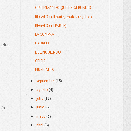
OPTIMIZANDO QUE ES GERUNDIO
REGALOS ( II parte, ,malos regalos)
REGALOS ( I PARTE)
LA COMPRA
CABREO
adre.
DELINQUIENDO
CRISIS
MUSICALES
septiembre
(15)
►
agosto
(4)
►
julio
(11)
►
junio
(6)
 (a
►
mayo
(5)
►
abril
(6)
►