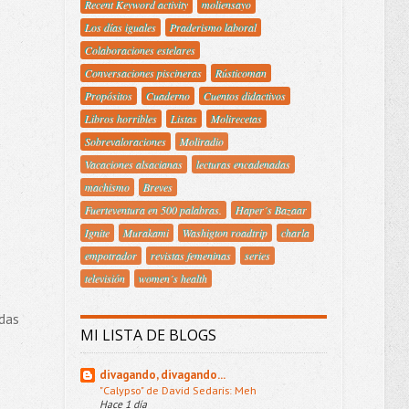
Recent Keyword activity
moliensayo
Los días iguales
Praderismo laboral
Colaboraciones estelares
Conversaciones piscineras
Rústicoman
Propósitos
Cuaderno
Cuentos didactivos
Libros horribles
Listas
Molirecetas
Sobrevaloraciones
Moliradio
Vacaciones alsacianas
lecturas encadenadas
machismo
Breves
Fuerteventura en 500 palabras.
Haper´s Bazaar
Ignite
Murakami
Washigton roadtrip
charla
empotrador
revistas femeninas
series
televisión
women´s health
rdas
MI LISTA DE BLOGS
divagando, divagando...
"Calypso" de David Sedaris: Meh
Hace 1 día