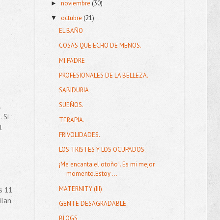
noviembre
(30)
►
octubre
(21)
▼
EL BAÑO
COSAS QUE ECHO DE MENOS.
MI PADRE
PROFESIONALES DE LA BELLEZA.
SABIDURIA
SUEÑOS.
.
 Si
TERAPIA.
l
FRIVOLIDADES.
LOS TRISTES Y LOS OCUPADOS.
¡Me encanta el otoño!. Es mi mejor
momento.Estoy ...
MATERNITY (III)
s 11
lan.
GENTE DESAGRADABLE
BLOGS