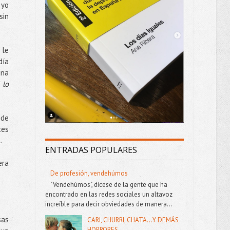
 yo
sin
 le
día
una
 lo
 de
ces
.
ENTRADAS POPULARES
era
De profesión, vendehúmos
"Vendehúmos", dícese de la gente que ha
encontrado en las redes sociales un altavoz
increíble para decir obviedades de manera...
sas
CARI, CHURRI, CHATA...Y DEMÁS
HORRORES