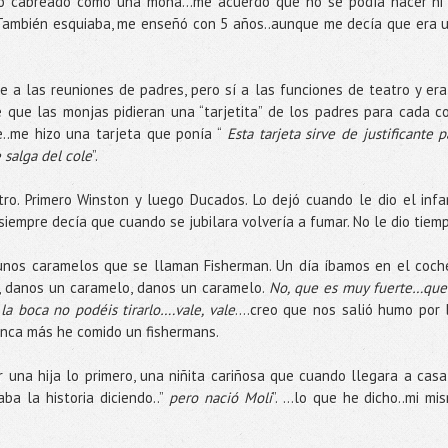
ió cabreado como una mona…me acuerdo que no se podía hacer ni
. También esquiaba, me enseñó con 5 años..aunque me decía que era 
 a las reuniones de padres, pero sí a las funciones de teatro y era
 que las monjas pidieran una “tarjetita” de los padres para cada c
e..me hizo una tarjeta que ponía “
Esta tarjeta sirve de justificante p
 salga del cole
”.
o. Primero Winston y luego Ducados. Lo dejó cuando le dio el infa
 siempre decía que cuando se jubilara volvería a fumar. No le dio tiem
unos caramelos que se llaman Fisherman. Un día íbamos en el coch
, danos un caramelo, danos un caramelo.
No, que es muy fuerte…que 
la boca no podéis tirarlo….vale, vale
….creo que nos salió humo por 
nca más he comido un fishermans.
 una hija lo primero, una niñita cariñosa que cuando llegara a casa
ba la historia diciendo..”
pero nació Moli
”. …lo que he dicho..mi mi