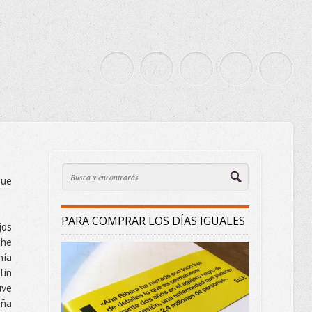
que
PARA COMPRAR LOS DÍAS IGUALES
jos
 he
nía
lín
uve
ña