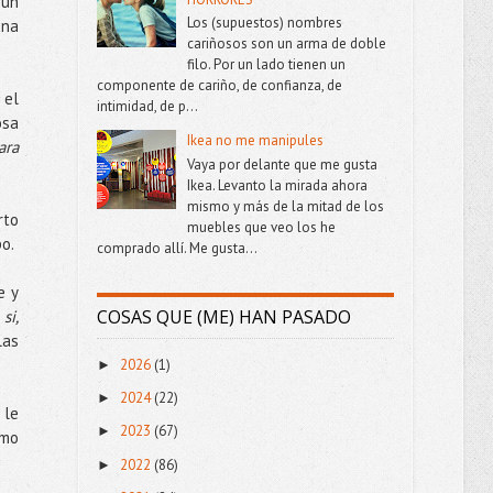
 un
Los (supuestos) nombres
una
cariñosos son un arma de doble
filo. Por un lado tienen un
componente de cariño, de confianza, de
 el
intimidad, de p...
osa
Ikea no me manipules
ara
Vaya por delante que me gusta
Ikea. Levanto la mirada ahora
mismo y más de la mitad de los
rto
muebles que veo los he
po.
comprado allí. Me gusta...
e y
COSAS QUE (ME) HAN PASADO
si,
las
2026
(1)
►
2024
(22)
►
 le
2023
(67)
►
smo
2022
(86)
►