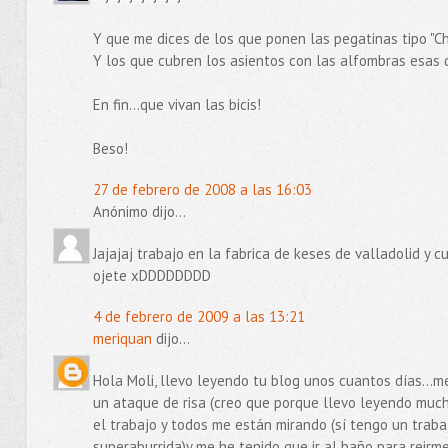
Y que me dices de los que ponen las pegatinas tipo "
Y los que cubren los asientos con las alfombras esas d
En fin...que vivan las bicis!
Beso!
27 de febrero de 2008 a las 16:03
Anónimo dijo...
Jajajaj trabajo en la fabrica de keses de valladolid y c
ojete xDDDDDDDD
4 de febrero de 2009 a las 13:21
meriquan
dijo...
Hola Moli, llevo leyendo tu blog unos cuantos días...m
un ataque de risa (creo que porque llevo leyendo mucha
el trabajo y todos me están mirando (sí tengo un traba
superaburrida)y me he tenido que ir al baño para reirme