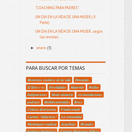
“COACHING PARA PADRES”.
UN DIA EN LA VIDA DE UNA MUJER ( II
Parte)
UN DIA EN LA VIDA DE UNA MUJER..según
las revistas...
enero
(3)
►
PARA BUSCAR POR TEMAS
Momentos estelares de mi vida
Pensando..
El libro y yo
Frivolidades
Maternity
Perfiles
Indignaciones
Modo aleatorio
recomendaciones
podcasts
Molidocumentales
Bruce
Criticas destructivas
Unadocenade
Cuentos "didactivos"
La comunidad
Washington roadtrip
despellejes
Mi padre
hombres fantásticos
Grandes Momentos Etílicos