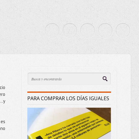
cio
ero
PARA COMPRAR LOS DÍAS IGUALES
..y
 es
.no