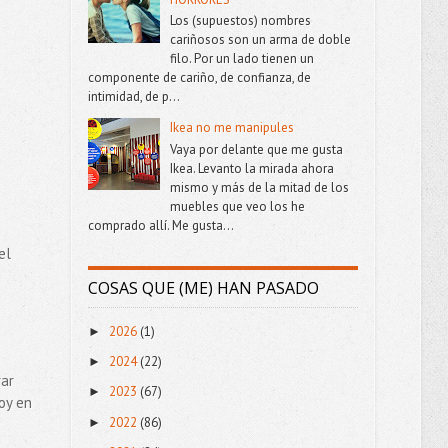
Los (supuestos) nombres
cariñosos son un arma de doble
filo. Por un lado tienen un
componente de cariño, de confianza, de
intimidad, de p...
Ikea no me manipules
Vaya por delante que me gusta
Ikea. Levanto la mirada ahora
mismo y más de la mitad de los
muebles que veo los he
comprado allí. Me gusta...
el
COSAS QUE (ME) HAN PASADO
2026
(1)
►
2024
(22)
►
rar
2023
(67)
►
oy en
2022
(86)
►