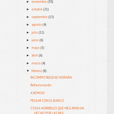
noviembre
(30)
►
octubre
(21)
►
septiembre
(15)
►
agosto
(4)
►
julio
(11)
►
junio
(6)
►
mayo
(5)
►
abril
(6)
►
marzo
(4)
►
febrero
(8)
▼
INCOMPATIBILIDAD HORARIA
Reflexionando
A REMOJO
PELEAR CON EL BANCO
COSAS HORRIBLES QUE MEG RYAN HA
HECHO POR LAS MUJ...