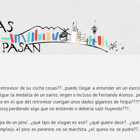
retrovisor de su coche cosas??...puedo llegar a entender en un ejerci
elgue la medalla de un santo, virgen o incluso de Fernando Alonso…p
 en el que del retrovisor cuelgan unos dados gigantes de felpa????.
toy perdiendo algo que no entiendo o debería salir huyendo???...
a de un pino”…¿qué tipo de slogan es ese?..¿qué quiere decir?...¿que
plejo..el pino es perenne..no se marchita..¿el queso no se pudre??.