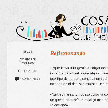
25.2.08
Reflexionando
ESCRITO POR
MOLINOS
- ¿qué lleva a la gente a colgar del 
EN:
PENSANDO..
increíble de empatía que alguien cu
qué tipo de persona conduce un coche
4 COMENTARIOS
no son uno ni dos..son muchos…me es
- “Entrepinares…un queso como la cop
un queso enorme?...o es algo más com
lo entiendo…