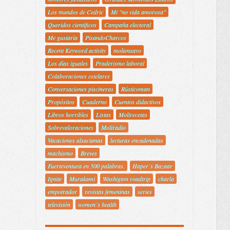
Los mundos de Cedric
Mi "no vida amorosa"
Queridos científicos
Campaña electoral
Me gustaría
PisandoCharcos
Recent Keyword activity
moliensayo
Los días iguales
Praderismo laboral
Colaboraciones estelares
Conversaciones piscineras
Rústicoman
Propósitos
Cuaderno
Cuentos didactivos
Libros horribles
Listas
Molirecetas
Sobrevaloraciones
Moliradio
Vacaciones alsacianas
lecturas encadenadas
machismo
Breves
Fuerteventura en 500 palabras.
Haper´s Bazaar
Ignite
Murakami
Washigton roadtrip
charla
empotrador
revistas femeninas
series
televisión
women´s health