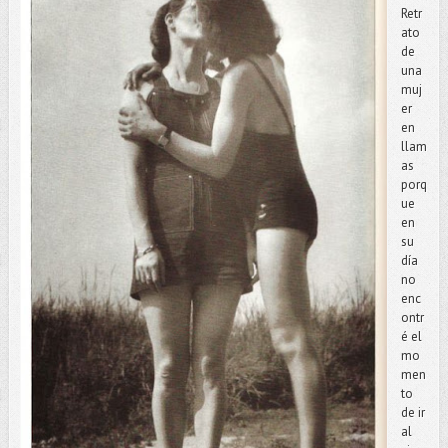
Retr
ato
de
una
muj
er
en
llam
as
porq
ue
en
su
día
no
enc
ontr
é el
mo
men
to
de ir
al