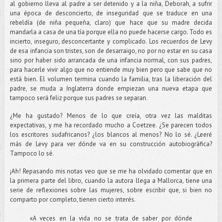
al gobierno lleva al padre a ser detenido y a la niña, Deborah, a sufrir
una época de desconcierto, de inseguridad que se traduce en una
rebeldía (de niña pequeña, claro) que hace que su madre decida
mandarla a casa de una tía porque ella no puede hacerse cargo. Todo es
incierto, inseguro, desconcertante y complicado. Los recuerdos de Levy
de esa infancia son tristes, son de desarraigo, no por no estar en su casa
sino por haber sido arrancada de una infancia normal, con sus padres,
para hacerle vivir algo que no entiende muy bien pero que sabe que no
está bien. El volumen termina cuando la familia, tras la liberación del
padre, se muda a Inglaterra donde empiezan una nueva etapa que
tampoco será feliz porque sus padres se separan.
¿Me ha gustado? Menos de lo que creía, otra vez las malditas
expectativas, y me ha recordado mucho a Coetzee. ¿Se parecen todos
los escritores sudafricanos? ¿los blancos al menos? No lo sé. ¿Leeré
más de Levy para ver dónde va en su construcción autobiográfica?
Tampoco lo sé.
¡Ah! Repasando mis notas veo que se me ha olvidado comentar que en
la primera parte del libro, cuando la autora llega a Mallorca, tiene una
serie de reflexiones sobre las mujeres, sobre escribir que, si bien no
comparto por completo, tienen cierto interés.
«A veces en la vida no se trata de saber por dónde