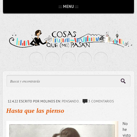
:::: MENU ::::
12.4.22
ESCRITO POR MOLINOS
EN:
PENSANDO..
3 COMENTARIOS
Hasta que las pienso
No
he
visto