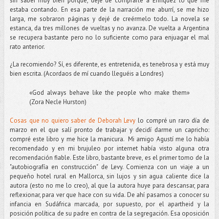
sin saber muy bien porqué, dejé de comprarle a Enriquez lo que me
estaba contando. En esa parte de la narración me aburrí, se me hizo
larga, me sobraron páginas y dejé de creérmelo todo. La novela se
estanca, da tres millones de vueltas y no avanza. De vuelta a Argentina
se recupera bastante pero no lo suficiente como para enjuagar el mal
rato anterior.
¿La recomiendo? Sí, es diferente, es entretenida, es tenebrosa y está muy
bien escrita. (Acordaos de mí cuando lleguéis a Londres)
«God always behave like the people who make them»
(Zora Necle Hurston)
Cosas que no quiero saber de Deborah Levy
lo compré un raro día de
marzo en el que salí pronto de trabajar y decidí darme un capricho:
compré este libro y me hice la manicura. Mi amigo Agustí me lo había
recomendado y en mi brujuleo por internet había visto alguna otra
recomendación fiable. Este libro, bastante breve, es el primer tomo de la
"autobiografía en construcción" de Levy. Comienza con un viaje a un
pequeño hotel rural en Mallorca, sin lujos y sin agua caliente dice la
autora (esto no me lo creo), al que la autora huye para descansar, para
reflexionar, para ver que hace con su vida. De ahí pasamos a conocer su
infancia en Sudáfrica marcada, por supuesto, por el apartheid y la
posición política de su padre en contra de la segregación. Esa oposición