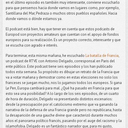
en el último episodio es también muy interesante, conviene escucharlo
para que pensemos hacia donde vamos en lugares como, por ejemplo,
Santillana del Mar, Pedraza o muchos otros pueblos españoles. Hacia
donde vamos o dónde estamos ya.
El podcast está bien, hay que tener en cuenta que estos podcasts de
Europod son proyectos amateurs que cuentan con el apoyo de fondos
europeos para su realización. Es un proyecto correcto, interesante y que
se escucha con agrado e interés.
Para terminar, esta misma mañana, he escuchado
La batalla de Francia
,
un podcast de RTVE con Antonio Delgado, corresponsal en Paris del
ente público. Este podcast tiene seis episodios y los han publicado
todos esta semana. Su propósito es dibujar un retrato de la Francia que
va a votar mañana y demostrar como en estas elecciones no solo los
franceses se juegan mucho, nos lo jugamos todos los europeos. Si gana
Le Pen, Europa cambiará para mal. ¿Qué ha pasado en Francia para que
esto sea una posibilidad? A lo largo de los seis episodios, de un cuarto
de hora de duración, Delgado va presentando distintos escenarios:
desde la preocupación por el catolicismo extremo que va ganando la
narrativa de la defensa de una Francia grande pero no republicana, hasta
la desaparición de una gauche divine que caracterizó durante muchos
años el panorama político francés, pasando por el auge del racismo y la
islamofobia. Delgado es un fantástico narrador que, para mi gusto,