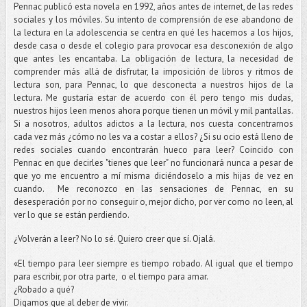
Pennac publicó esta novela en 1992, años antes de internet, de las redes
sociales y los móviles. Su intento de comprensión de ese abandono de
la lectura en la adolescencia se centra en qué les hacemos a los hijos,
desde casa o desde el colegio para provocar esa desconexión de algo
que antes les encantaba. La obligación de lectura, la necesidad de
comprender más allá de disfrutar, la imposición de libros y ritmos de
lectura son, para Pennac, lo que desconecta a nuestros hijos de la
lectura. Me gustaría estar de acuerdo con él pero tengo mis dudas,
nuestros hijos leen menos ahora porque tienen un móvil y mil pantallas.
Si a nosotros, adultos adictos a la lectura, nos cuesta concentrarnos
cada vez más ¿cómo no les va a costar a ellos? ¿Si su ocio está lleno de
redes sociales cuando encontrarán hueco para leer? Coincido con
Pennac en que decirles "tienes que leer" no funcionará nunca a pesar de
que yo me encuentro a mí misma diciéndoselo a mis hijas de vez en
cuando. Me reconozco en las sensaciones de Pennac, en su
desesperación por no conseguir o, mejor dicho, por ver como no leen, al
ver lo que se están perdiendo.
¿Volverán a leer? No lo sé. Quiero creer que sí. Ojalá.
«El tiempo para leer siempre es tiempo robado. Al igual que el tiempo
para escribir, por otra parte, o el tiempo para amar.
¿Robado a qué?
Digamos que al deber de vivir.