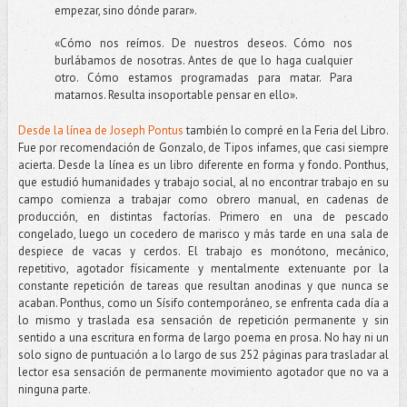
empezar, sino dónde parar».
«Cómo nos reímos. De nuestros deseos. Cómo nos
burlábamos de nosotras. Antes de que lo haga cualquier
otro. Cómo estamos programadas para matar. Para
matarnos. Resulta insoportable pensar en ello».
Desde la línea de Joseph Pontus
también lo compré en la Feria del Libro.
Fue por recomendación de Gonzalo, de Tipos infames, que casi siempre
acierta. Desde la línea es un libro diferente en forma y fondo. Ponthus,
que estudió humanidades y trabajo social, al no encontrar trabajo en su
campo comienza a trabajar como obrero manual, en cadenas de
producción, en distintas factorías. Primero en una de pescado
congelado, luego un cocedero de marisco y más tarde en una sala de
despiece de vacas y cerdos. El trabajo es monótono, mecánico,
repetitivo, agotador físicamente y mentalmente extenuante por la
constante repetición de tareas que resultan anodinas y que nunca se
acaban. Ponthus, como un Sísifo contemporáneo, se enfrenta cada día a
lo mismo y traslada esa sensación de repetición permanente y sin
sentido a una escritura en forma de largo poema en prosa. No hay ni un
solo signo de puntuación a lo largo de sus 252 páginas para trasladar al
lector esa sensación de permanente movimiento agotador que no va a
ninguna parte.