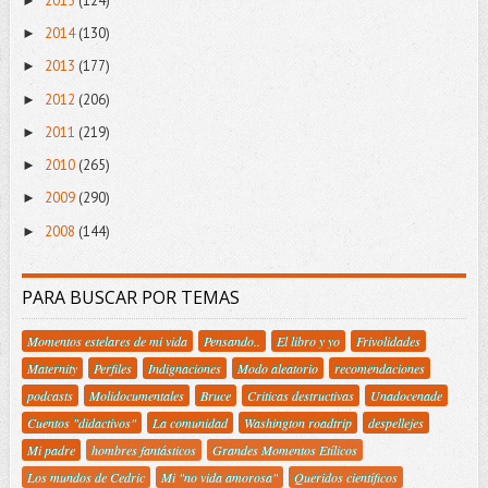
2015
(124)
►
2014
(130)
►
2013
(177)
►
2012
(206)
►
2011
(219)
►
2010
(265)
►
2009
(290)
►
2008
(144)
►
PARA BUSCAR POR TEMAS
Momentos estelares de mi vida
Pensando..
El libro y yo
Frivolidades
Maternity
Perfiles
Indignaciones
Modo aleatorio
recomendaciones
podcasts
Molidocumentales
Bruce
Criticas destructivas
Unadocenade
Cuentos "didactivos"
La comunidad
Washington roadtrip
despellejes
Mi padre
hombres fantásticos
Grandes Momentos Etílicos
Los mundos de Cedric
Mi "no vida amorosa"
Queridos científicos