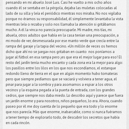
pensando en mi abuelo José Luis. Casi he vuelto a mis ocho años
cuando él se sentaba en la pérgola, dejaba las muletas colocadas al
lado de su silla y leía el periódico mientras nos miraba. No nos vigilaba
porque no éramos su responsabilidad, él simplemente levantaba la vista
mientras leía o rezaba y solo nos llamaba la atención si gritábamos
mucho. A él la vinca no parecía preocuparle. Mi madre, mis tías, mi
abuela, otros adultos que había en la casa tenían una preocupación, a
mi modo de ver, desmesurada por ese manto verde que crecía entre la
rampa del garaje y la tapia del vecino. «Un millón de veces os hemos
dicho que ahí no se juega» nos gritaban en cuanto nos poníamos a
jugar al fútbol en esa rampa pero ¡es que era el mejor lugar para eso! El
resto del jardín tenía mucho encanto y cada zona era la mejor para algo:
los pasillos entre los lilos en los que nos escondíamos, el estanque
redondo lleno de tierra en el que en algún momento hubo tomateras
pero que siempre pedíamos que se vaciará y volviera a tener agua, el
pinar para jugar a la sombra y para asomarnos a espiar a los otros
vecinos y la esquina pegada a la puerta de entrada, con los grandes
cedros, que siempre nos daba miedo. Lo describo aquí y parece que fuera
un jardín enorme y para nosotros, niños pequeños, lo era. Ahora, cuando
paseo por él me doy cuenta de lo pequeño que era todo y lo enorme
que nos parecía. Más que enorme, inabarcable, como si nunca fuéramos
a tener tiempo de explorarlo todo, de descubrir los secretos que había
en cada rincón.