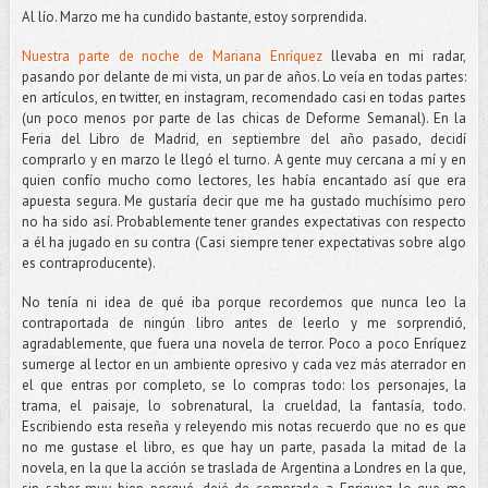
Al lío. Marzo me ha cundido bastante, estoy sorprendida.
Nuestra parte de noche de Mariana Enríquez
llevaba en mi radar,
pasando por delante de mi vista, un par de años. Lo veía en todas partes:
en artículos, en twitter, en instagram, recomendado casi en todas partes
(un poco menos por parte de las chicas de Deforme Semanal). En la
Feria del Libro de Madrid, en septiembre del año pasado, decidí
comprarlo y en marzo le llegó el turno. A gente muy cercana a mí y en
quien confío mucho como lectores, les había encantado así que era
apuesta segura. Me gustaría decir que me ha gustado muchísimo pero
no ha sido así. Probablemente tener grandes expectativas con respecto
a él ha jugado en su contra (Casi siempre tener expectativas sobre algo
es contraproducente).
No tenía ni idea de qué iba porque recordemos que nunca leo la
contraportada de ningún libro antes de leerlo y me sorprendió,
agradablemente, que fuera una novela de terror. Poco a poco Enríquez
sumerge al lector en un ambiente opresivo y cada vez más aterrador en
el que entras por completo, se lo compras todo: los personajes, la
trama, el paisaje, lo sobrenatural, la crueldad, la fantasía, todo.
Escribiendo esta reseña y releyendo mis notas recuerdo que no es que
no me gustase el libro, es que hay un parte, pasada la mitad de la
novela, en la que la acción se traslada de Argentina a Londres en la que,