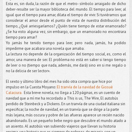
Esta es, sin duda, la razón de que el metro- símbolo arraigado de dicho
deber-resulte ser la mayor biblioteca del mundo. El tiempo para leer, al
igual que el tiempo para amar, dilata el tiempo de vivir. Si tuviéramos que
considerar el amor desde el punto de vista de nuestra distribución del
tiempo, ¿Qué arriesgaríamos? ¿Quién tiene tiempo de estar enamorado?
¿Se ha visto alguna vez, sin embargo, que un enamorado no encontrara
tiempo para amar?
Yo jamás he tenido tiempo para leer, pero nada, jamás, ha podido
impedirme que acabara una novela que amaba.
La lectura no depende de la organización del tiempo social, es, como el
amor, una manera de ser. El problema no está en saber si tengo tiempo
de leer o no (tiempo que nada, además, me dará) sino en si me regalo o
no la delicia de ser lector».
El sexto y último libro del mes ha sido otra compra que hice por
impulso en la Cuesta Moyano:
El tranvía de la navidad de Giosuè
Calaciura.
Esta breve novela, no llega a 120 páginas, es un cuento de
navidad que a mí me ha recordado a This is us, The Wire, El autobús
perdido de Steinbeck y a Dickens. En un tranvía de una ciudad italiana sin
especificar, la noche de navidad, en un tranvía que se dirige a la parte
más lejana, más oscura y pobre de las afueras aparece un recién nacido
abandonado. Es un pequeño bebe negro que descubre el mundo atado a
un asiento. Al autobús van subiendo viajeros que llevan su historia
encima, una historia que es siempre de pobreza, de miseria, con un