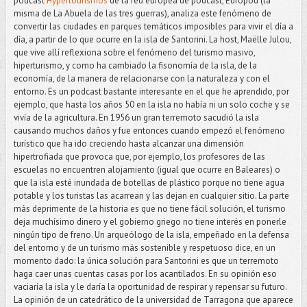
podcast
Hypertourismos
de la red europea de podcast, Europod (la
misma de La Abuela de las tres guerras), analiza este fenómeno de
convertir las ciudades en parques temáticos imposibles para vivir el día a
día, a partir de lo que ocurre en la isla de Santorini. La host, Maëlle Julou,
que vive allí reflexiona sobre el fenómeno del turismo masivo,
hiperturismo, y como ha cambiado la fisonomía de la isla, de la
economía, de la manera de relacionarse con la naturaleza y con el
entorno. Es un podcast bastante interesante en el que he aprendido, por
ejemplo, que hasta los años 50 en la isla no había ni un solo coche y se
vivía de la agricultura. En 1956 un gran terremoto sacudió la isla
causando muchos daños y fue entonces cuando empezó el fenómeno
turístico que ha ido creciendo hasta alcanzar una dimensión
hipertrofiada que provoca que, por ejemplo, los profesores de las
escuelas no encuentren alojamiento (igual que ocurre en Baleares) o
que la isla esté inundada de botellas de plástico porque no tiene agua
potable y los turistas las acarrean y las dejan en cualquier sitio. La parte
más deprimente de la historia es que no tiene fácil solución, el turismo
deja muchísimo dinero y el gobierno griego no tiene interés en ponerle
ningún tipo de freno. Un arqueólogo de la isla, empeñado en la defensa
del entorno y de un turismo más sostenible y respetuoso dice, en un
momento dado: la única solución para Santorini es que un terremoto
haga caer unas cuentas casas por los acantilados. En su opinión eso
vaciaría la isla y le daría la oportunidad de respirar y repensar su futuro.
La opinión de un catedrático de la universidad de Tarragona que aparece