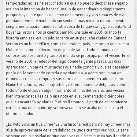
temporadas no las he escuchado así que no puedo decir si ese engaño
era con la intención de hacer el mal o de ganar dinero o simplemente
porque hay gente que es un genio de la mentira y son capaces de vivir
permanentemente mintiendo sin sentir el más mínimo remordimiento,
simplemente aparentando ser otra cosa de lo que son. ¿Qué cuenta Wild
boys? La historia nos la cuenta Sam Mullins que en 2003, cuando la
historia empieza, era un adolescente en su pequeña ciudad de Canadá.
Vernon es un lugar idílico, como casi todo el país, que por lo que cuenta
Mullins es como un decorado de peli de tarde. Todo el mundo se
conoce, todo es bonito y todo el mundo se preocupa por el vecino. En el
verano de 2003, alrededor del lago donde la gente pasaba los días
aparecieron un par de muchachos que nadie conocía y que se paseaban
por la orilla vendiendo comida y ayudando a la gente por un par de
monedas con sus compras y sus carros en el supermercado cercano.
Nadie los conocía, eran muy altos y extremadamente delgados, sobre
todo uno de ellos. En algún momento, al final del verano, una vecina
bien intencionada, les dejó una nota en el supermercado diciéndoles
que le encantaría ayudarles. Y ellos llamaron. A partir de ahí comienza
esta historia de engaño, de sorpresa que no se acaba nunca hasta el
último episodio.
¿Es Wild Boys un true crime? Es una historia real pero no hay crimen más
allá de aprovecharse de la credulidad de unos cuantos vecinos. La serie
se sigue con curiosidad porque cada vez que crees que ya has llegado al