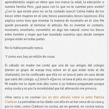
aprendiéndolo según un ritmo que nos marca la edad, la educación o
nuestra familia. Pero ¿qué pasa con lo que no te cuentan pero existe?
¿Con lo que existe pero no se ha contado nunca? Celine habla de los
besos entre mujeres en el cine, besos pasionales, besos lujuriosos. Ella
explica como tuvo que inventar la manera de mostrarlo en el cine. Me
quedé pensando al terminar el artículo. No es inventar es contarlo,
mostrarlo, enseñarlo, convertirlo en algo tan natural como los besos
entre hombre y mujer que han inundado nuestros ojos desde siempre
porque están en todas partes.
No lo había pensado nunca.
Y como eso, hay un millón de cosas.
El sábado mi madre me contó que una de sus amigas del colegio
(tienen un grupo de wasap muy activo en el que están todo el día
charlando), les ha confesado que ella no se lava el pelo en casa desde
que salió del colegio. «¿Cómo?» «Que no se lava el pelo en casa nunca»
Mi madre me lo repite más alto como si yo hubiera preguntado porque
estoy sorda y no por la incredulidad que tal afirmación me provoca.
«Vive cerca y no cocina»
leo en otro artículo sobre la actriz Patricia
Clarkson
. La periodista se ha citado con ella en un bar cerca de su casa y,
por lo visto, como Clarkson no cocina, así en general, no cocina nunca,