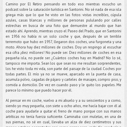
Camino por El Retiro pensando en todo eso mientras escucho un
podcast sobre la saturación turística en Santorini. No sé nada de esa isla
griega más que lo que he visto en las fotos: vistas increíbles, cúpula
azules, casas blancas y millones de personas pululando por calles
estrechas en busca de una foto que demuestre al mundo que han
estado ahí. Aprendo, mientras cruzo el Paseo del Prado, que en Santorini
en 1956 no había ni un solo coche y que, después de un terrible
terremoto que hubo en 1957, llegaron dos coches, una furgoneta y una
moto. Ahora hay diez millones de coches. Doy un respingo al escuchar
esa cifra ¡diez millones! No puede ser. Diez millones de coches en esa
pequeña isla, no puede ser. ¿Cuántos coches hay en Madrid? No lo sé,
tampoco me importa. Sean los que sean no me resultan sorprendentes,
los he visto toda mi vida, son parte del paisaje de la ciudad. Coches por
todas partes. El mío ya no se mueve, aparcado en la puerta de casa,
acumula polvo, cagadas de pájaro y carteles de masajes, compro piso, y
comida a domicilio. De vez en cuando paso y le quito los papeles. Me
parece lo mínimo que puedo hacer por él.
Al pensar en mi coche, vuelvo a mi abuelo y a su seiscientos y a como,
siendo yo muy pequeña, con siete u ocho años, me hacía bajar con él al
coche para ayudarle a quitar el freno de mano porque con sus manos
artríticas no tenía fuerza suficiente. Caminaba con muletas, en una de
sus piernas, no sé en cual, llevaba un alza de diez centímetros y sus