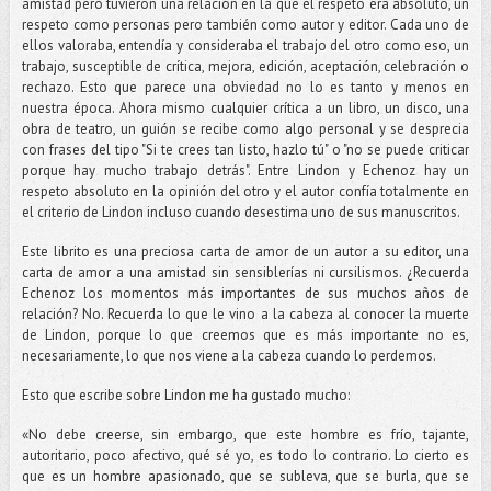
amistad pero tuvieron una relación en la que el respeto era absoluto, un
respeto como personas pero también como autor y editor. Cada uno de
ellos valoraba, entendía y consideraba el trabajo del otro como eso, un
trabajo, susceptible de crítica, mejora, edición, aceptación, celebración o
rechazo. Esto que parece una obviedad no lo es tanto y menos en
nuestra época. Ahora mismo cualquier crítica a un libro, un disco, una
obra de teatro, un guión se recibe como algo personal y se desprecia
con frases del tipo "Si te crees tan listo, hazlo tú" o "no se puede criticar
porque hay mucho trabajo detrás". Entre Lindon y Echenoz hay un
respeto absoluto en la opinión del otro y el autor confía totalmente en
el criterio de Lindon incluso cuando desestima uno de sus manuscritos.
Este librito es una preciosa carta de amor de un autor a su editor, una
carta de amor a una amistad sin sensiblerías ni cursilismos. ¿Recuerda
Echenoz los momentos más importantes de sus muchos años de
relación? No. Recuerda lo que le vino a la cabeza al conocer la muerte
de Lindon, porque lo que creemos que es más importante no es,
necesariamente, lo que nos viene a la cabeza cuando lo perdemos.
Esto que escribe sobre Lindon me ha gustado mucho:
«No debe creerse, sin embargo, que este hombre es frío, tajante,
autoritario, poco afectivo, qué sé yo, es todo lo contrario. Lo cierto es
que es un hombre apasionado, que se subleva, que se burla, que se