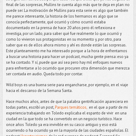
final de las sorpresas, Mullins te cuenta algo más que te deja en plan: no
puede ser. La motivación de Mullins para esta serie es algo que también
me parece interesante, la historia de los hermanos es algo que se
conocía perfectamente, qué ocurrió y cómo ocurrió estaba
documentado en la prensa de hace 20 años pero él reflexiona e
investiga, por un lado, para saber qué fue realmente lo que ocurrió y
como lo vivieron sus protagonistas en su momento y, por otro, para
saber que es de ellos ahora mismo y ahí es donde están las sorpresas.
Este planteamiento me ha interesado porque a la hora de enfrentarnos
a buscar una historia para hacer un podcast, mucha gente piensa: eso ya
se ha contado. Y sí, puede que así sea pero hay mil enfoques nuevos
para enfrentarse a lo ocurrido que procuren otra dimensión que merezca
ser contada en audio. Queda todo por contar.
Wild boys es una buena serie para engancharse, por ejemplo, en el viaje
hacia el descanso de la Semana Santa.
Hace muchos años, antes de que la palabra gentrificación apareciera en
todas partes, escribí un post,
Parques temáticos,
en el que a partir de mi
experiencia trabajando en Toledo explicaba el espanto de vivir en una
ciudad en la que todo se ha convertido en un negocio turístico. Hace
once años Toledo ya era invivible en su casco antiguo y eso está
ocurriendo o ha ocurrido ya en la mayoría de las ciudades españolas. El