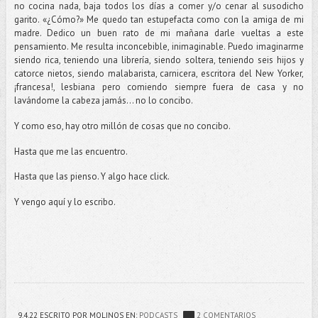
no cocina nada, baja todos los días a comer y/o cenar al susodicho
garito. «¿Cómo?» Me quedo tan estupefacta como con la amiga de mi
madre. Dedico un buen rato de mi mañana darle vueltas a este
pensamiento. Me resulta inconcebible, inimaginable. Puedo imaginarme
siendo rica, teniendo una librería, siendo soltera, teniendo seis hijos y
catorce nietos, siendo malabarista, carnicera, escritora del New Yorker,
¡francesa!, lesbiana pero comiendo siempre fuera de casa y no
lavándome la cabeza jamás... no lo concibo.
Y como eso, hay otro millón de cosas que no concibo.
Hasta que me las encuentro.
Hasta que las pienso. Y algo hace click.
Y vengo aquí y lo escribo.
9.4.22
ESCRITO POR MOLINOS
EN:
PODCASTS
2 COMENTARIOS