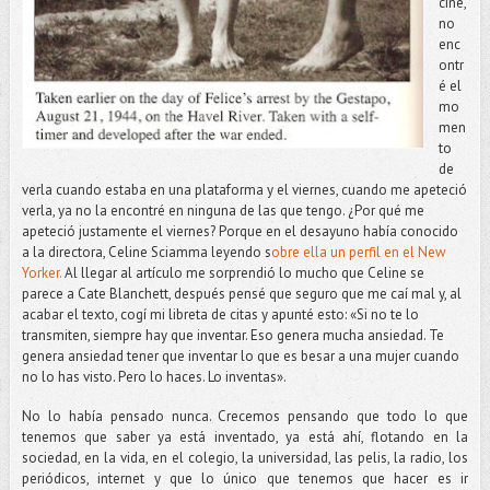
cine,
no
enc
ontr
é el
mo
men
to
de
verla cuando estaba en una plataforma y el viernes, cuando me apeteció
verla, ya no la encontré en ninguna de las que tengo. ¿Por qué me
apeteció justamente el viernes? Porque en el desayuno había conocido
a la directora, Celine Sciamma leyendo s
obre ella un perfil en el New
Yorker.
Al llegar al artículo me sorprendió lo mucho que Celine se
parece a Cate Blanchett, después pensé que seguro que me caí mal y, al
acabar el texto, cogí mi libreta de citas y apunté esto: «Si no te lo
transmiten, siempre hay que inventar. Eso genera mucha ansiedad. Te
genera ansiedad tener que inventar lo que es besar a una mujer cuando
no lo has visto. Pero lo haces. Lo inventas».
No lo había pensado nunca. Crecemos pensando que todo lo que
tenemos que saber ya está inventado, ya está ahí, flotando en la
sociedad, en la vida, en el colegio, la universidad, las pelis, la radio, los
periódicos, internet y que lo único que tenemos que hacer es ir