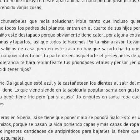
o. Yo no me incluyo en este apartado para nada porque paso millas. 
rendido varias cosas:
churumbeles que mola solucionar. Mola tanto que incluso quie
so todos los padres del planeta, entran en el cuarto de sus hijos por
l niño esté destapado porque obviamente tiene calor…por alguna extr
nas y taparlos…así que todos lo hacemos. Por la misma razón lleva
 salimos de casa, pero en este caso no hay que sacarlo hasta que
. Cualquier intento por tu parte de encasquetarle el jersey antes de 
tolerancia te hará replantearte tus prioridades vitales y pensar ¿en 
dí tener hijos?
frío. Da igual que esté azul y le castañeteen los dientes al salir del m
o tiene. Lo que viene siendo en la sabiduría popular: sarna con gusto
tu bebé tiene frío pero “por si acaso”...lo embutes en tanta ropa que
es.
vieras en Siberia...si se tiene que poner malo se pondrá malo. Esto es 
rmizos, porque se pasan la vida poniendo capas y más capas de ropa
 ingentes cantidades de antipiréticos para bajarles la fiebre que
 esquimales.