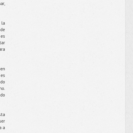
ar,
 la
 de
 es
tar
ara
 en
 es
ndo
no.
ndo
sta
ser
a a