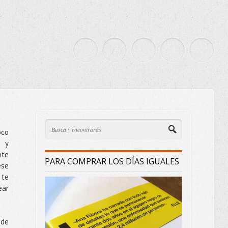
oco
e y
nte
PARA COMPRAR LOS DÍAS IGUALES
ese
 te
ear
 de