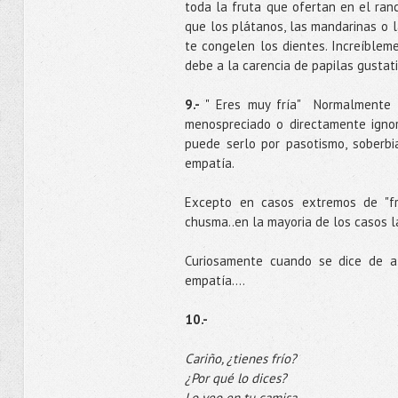
toda la fruta que ofertan en el ran
que los plátanos, las mandarinas o l
te congelen los dientes. Increíblem
debe a la carencia de papilas gustati
9.-
" Eres muy fría" Normalmente e
menospreciado o directamente ignor
puede serlo por pasotismo, soberbi
empatía.
Excepto en casos extremos de "fri
chusma..en la mayoria de los casos l
Curiosamente cuando se dice de al
empatía….
10.-
Cariño, ¿tienes frío?
¿Por qué lo dices?
Lo veo en tu camisa.