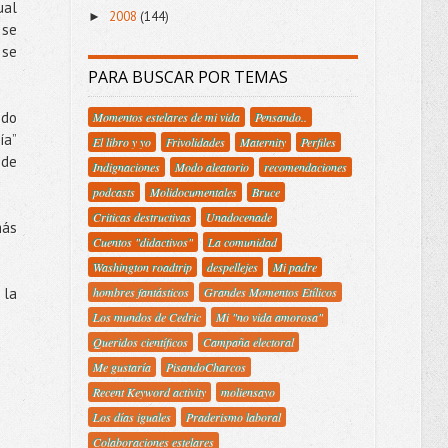
ual
2008
(144)
►
 se
 se
PARA BUSCAR POR TEMAS
ido
Momentos estelares de mi vida
Pensando..
ía”
El libro y yo
Frivolidades
Maternity
Perfiles
 de
Indignaciones
Modo aleatorio
recomendaciones
podcasts
Molidocumentales
Bruce
Criticas destructivas
Unadocenade
más
Cuentos "didactivos"
La comunidad
Washington roadtrip
despellejes
Mi padre
 la
hombres fantásticos
Grandes Momentos Etílicos
Los mundos de Cedric
Mi "no vida amorosa"
Queridos científicos
Campaña electoral
Me gustaría
PisandoCharcos
Recent Keyword activity
moliensayo
Los días iguales
Praderismo laboral
Colaboraciones estelares