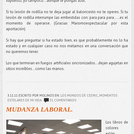
supuesto, yo tampoco...aunque te pongas azul.
Si tu lesión de rodilla no te deja jugar al baloncesto no te operes. Si tu
lesión de rodilla interrumpe las embestidas con: para para para…..es el
momento de operarse. (Gracias Maromoespectacular por esta
aportación)
Si hay que preguntar si ha estado bien, es que probablemente no lo ha
estado y en cualquier caso no nos metamos en una conversación que
no queremos tener.
Los que terminan en fuegos artificiales sincronizados...dejan agujetas en
sitios increíbles…como las manos.
3.11.11
ESCRITO POR MOLINOS
EN:
LOS MUNDOS DE CEDRIC
,
MOMENTOS
ESTELARES DE MI VIDA
31 COMENTARIOS
MUDANZA LABORAL.
Los libros de
colores
están