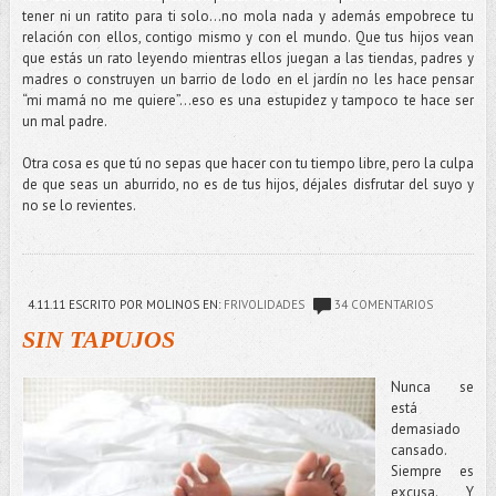
tener ni un ratito para ti solo…no mola nada y además empobrece tu
relación con ellos, contigo mismo y con el mundo. Que tus hijos vean
que estás un rato leyendo mientras ellos juegan a las tiendas, padres y
madres o construyen un barrio de lodo en el jardín no les hace pensar
“mi mamá no me quiere”…eso es una estupidez y tampoco te hace ser
un mal padre.
Otra cosa es que tú no sepas que hacer con tu tiempo libre, pero la culpa
de que seas un aburrido, no es de tus hijos, déjales disfrutar del suyo y
no se lo revientes.
4.11.11
ESCRITO POR MOLINOS
EN:
FRIVOLIDADES
34 COMENTARIOS
SIN TAPUJOS
Nunca se
está
demasiado
cansado.
Siempre es
excusa. Y