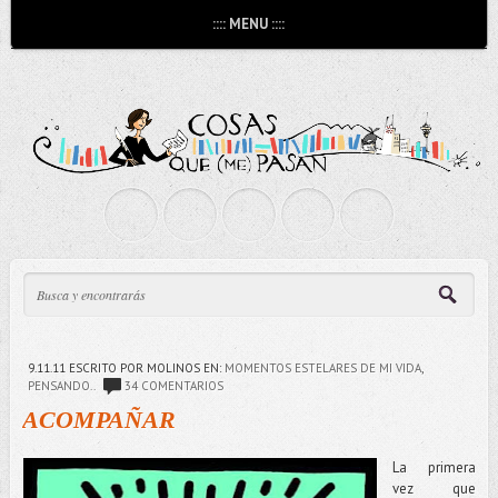
:::: MENU ::::
9.11.11
ESCRITO POR MOLINOS
EN:
MOMENTOS ESTELARES DE MI VIDA
,
PENSANDO..
34 COMENTARIOS
ACOMPAÑAR
La primera
vez que