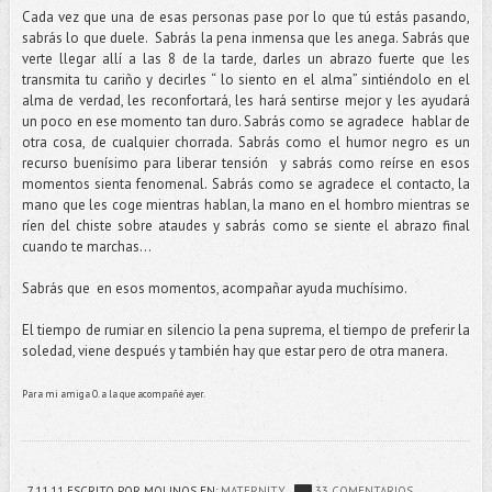
Cada vez que una de esas personas pase por lo que tú estás pasando,
sabrás lo que duele. Sabrás la pena inmensa que les anega. Sabrás que
verte llegar allí a las 8 de la tarde, darles un abrazo fuerte que les
transmita tu cariño y decirles “ lo siento en el alma” sintiéndolo en el
alma de verdad, les reconfortará, les hará sentirse mejor y les ayudará
un poco en ese momento tan duro. Sabrás como se agradece hablar de
otra cosa, de cualquier chorrada. Sabrás como el humor negro es un
recurso buenísimo para liberar tensión y sabrás como reírse en esos
momentos sienta fenomenal. Sabrás como se agradece el contacto, la
mano que les coge mientras hablan, la mano en el hombro mientras se
ríen del chiste sobre ataudes y sabrás como se siente el abrazo final
cuando te marchas...
Sabrás que en esos momentos, acompañar ayuda muchísimo.
El tiempo de rumiar en silencio la pena suprema, el tiempo de preferir la
soledad, viene después y también hay que estar pero de otra manera.
Para mi amiga O. a la que acompañé ayer.
7.11.11
ESCRITO POR MOLINOS
EN:
MATERNITY
33 COMENTARIOS