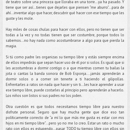
de teatro sobre una princeza que lloraba en una torre...ya ha pasado. Y
tiene que ser así…tienes que dejarles que piensen “me aburro”...para de
ahí…inventar algo que hacer, descubrir qué hacer con ese tiempo que les
guste y les mole.
Hay miles de cosas chulas para hacer con ellos, pero no tienen que ser
todas a la vez y no todas tienen que ser costumbre, porque todos lo
sabemos...no hay nada como acostumbrarse a algo para que pierda la
magia.
Si tú como padre les organizas su tiempo libre y estás siempre encima
de ellos impedirás que sepan hacer uso de él por si solos. Es igual que si
les acostumbras a dormir contigo o a que mientras comen tu bailas la
jota o cantas la banda sonora de Bob Esponja….jamás aprenderán a
dormir solos o a comer sin tenerte a ti haciendo el gilipollas.
Enfrentarles a ratos sin nada que hacer y sin ti…les hace aprender a usar
ese tiempo libre, puede costarles al principio pero aprenderán a hacerlo.
Los niños son listos si sus padres no los joden.
Otra cuestión es que todos necesitamos tiempo libre para nuestro
disfrute personal. Seguro que hay mucha gente que dice eso tan
políticamente correcto de “a mí lo que más me gusta es estar con mis
hijos en mi tiempo libre”…pero yo no me lo creo. Estar un rato o mucho
rato con ellos es estupendo…pasar TODO tu tiempo libre con ellos sin