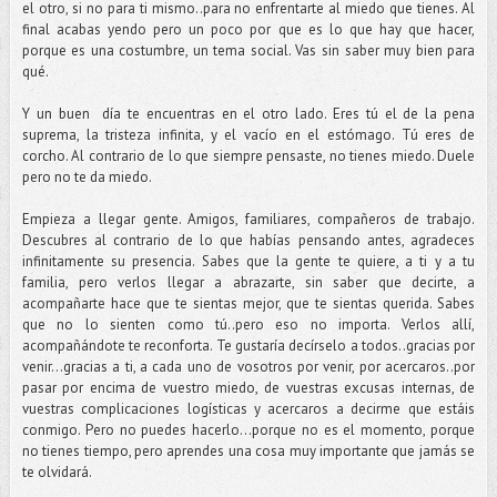
el otro, si no para ti mismo..para no enfrentarte al miedo que tienes. Al
final acabas yendo pero un poco por que es lo que hay que hacer,
porque es una costumbre, un tema social. Vas sin saber muy bien para
qué.
Y un buen día te encuentras en el otro lado. Eres tú el de la pena
suprema, la tristeza infinita, y el vacío en el estómago. Tú eres de
corcho. Al contrario de lo que siempre pensaste, no tienes miedo. Duele
pero no te da miedo.
Empieza a llegar gente. Amigos, familiares, compañeros de trabajo.
Descubres al contrario de lo que habías pensando antes, agradeces
infinitamente su presencia. Sabes que la gente te quiere, a ti y a tu
familia, pero verlos llegar a abrazarte, sin saber que decirte, a
acompañarte hace que te sientas mejor, que te sientas querida. Sabes
que no lo sienten como tú..pero eso no importa. Verlos allí,
acompañándote te reconforta. Te gustaría decírselo a todos..gracias por
venir…gracias a ti, a cada uno de vosotros por venir, por acercaros..por
pasar por encima de vuestro miedo, de vuestras excusas internas, de
vuestras complicaciones logísticas y acercaros a decirme que estáis
conmigo. Pero no puedes hacerlo…porque no es el momento, porque
no tienes tiempo, pero aprendes una cosa muy importante que jamás se
te olvidará.