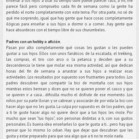
Enseñar a los hijos a usar su tiempo libre puede parecer fácil, a mí, me
parece fácil pero compruebo cada fin de semana como la gente ha
perdido el norte completamente con este tema. Por otra parte, no sé de
qué me sorprendo, igual que hay gente que hace cosas completamente
ilógicas para enseñar a sus hijos a dormir o a comer...hay gente que
hace absurdeces con el tiempo libre de sus churumbeles.
Padres con un hobby o afición.
Pasan por alto completamente qué cosas les gustan o les pueden
gustar a sus hijos. Ellos son unos fanáticos de la escalada, el trekking,
las compras, el tiro con arco o la petanca y deciden que a su
descendencia le tiene que molar esa misma actividad, así que dedican
horas del fin de semana a arrastrar a sus hijos a realizar esas
actividades. Los resultados por supuesto son frustrantes para todos. Los
padres descubren que compartir la bici de montaña con sus hijos
mientras estos berrean y dicen que no se quieren poner el casco y que
se quieren ir a casa…dificulta mucho el disfrute de ese momento. Los
niños por su parte lloran y se cabrean y asociarán de por vida la bici con
hacer algo que no les gusta. La culpa por supuesto es de los padres, que
a ti te guste hacer algo no quiere decir que a tus hijos les mole. Por
mucho que sean “tus hijos”, son personas distintas a ti, con sus gustos
personales. Es buena idea enseñarles lo que te gusta a ti...pero hay que
pensar que lo mismo lo odian. Hay que dejar que descubran que les
gusta y estar preparado para que sea algo que a ti no te mole nada.