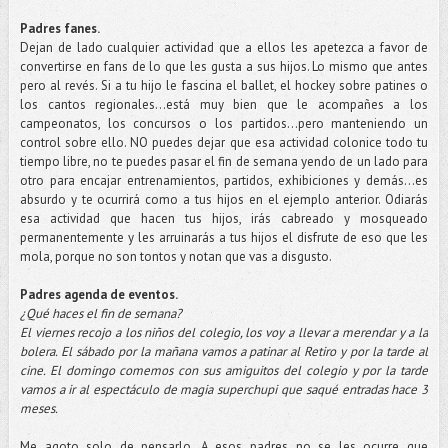
Padres fanes.
Dejan de lado cualquier actividad que a ellos les apetezca a favor de
convertirse en fans de lo que les gusta a sus hijos. Lo mismo que antes
pero al revés. Si a tu hijo le fascina el ballet, el hockey sobre patines o
los cantos regionales…está muy bien que le acompañes a los
campeonatos, los concursos o los partidos…pero manteniendo un
control sobre ello. NO puedes dejar que esa actividad colonice todo tu
tiempo libre, no te puedes pasar el fin de semana yendo de un lado para
otro para encajar entrenamientos, partidos, exhibiciones y demás…es
absurdo y te ocurrirá como a tus hijos en el ejemplo anterior. Odiarás
esa actividad que hacen tus hijos, irás cabreado y mosqueado
permanentemente y les arruinarás a tus hijos el disfrute de eso que les
mola, porque no son tontos y notan que vas a disgusto.
Padres agenda de eventos.
¿Qué haces el fin de semana?
El viernes recojo a los niños del colegio, los voy a llevar a merendar y a la
bolera. El sábado por la mañana vamos a patinar al Retiro y por la tarde al
cine. El domingo comemos con sus amiguitos del colegio y por la tarde
vamos a ir al espectáculo de magia superchupi que saqué entradas hace 3
meses.
Me agoto solo de pensarlo. A esos padres no se les ocurre que