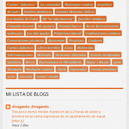
Cuentos "didactivos"
La comunidad
Washington roadtrip
despellejes
Mi padre
hombres fantásticos
Grandes Momentos Etílicos
Los mundos de Cedric
Mi "no vida amorosa"
Queridos científicos
Campaña electoral
Me gustaría
PisandoCharcos
Recent Keyword activity
moliensayo
Los días iguales
Praderismo laboral
Colaboraciones estelares
Conversaciones piscineras
Rústicoman
Propósitos
Cuaderno
Cuentos didactivos
Libros horribles
Listas
Molirecetas
Sobrevaloraciones
Moliradio
Vacaciones alsacianas
lecturas encadenadas
machismo
Breves
Fuerteventura en 500 palabras.
Haper´s Bazaar
Ignite
Murakami
Washigton roadtrip
charla
empotrador
revistas femeninas
series
televisión
women´s health
MI LISTA DE BLOGS
divagando, divagando...
Tras poco domir, mírate 4 pelis en las 12 horas de avión y
termina en la cama esponjosa de un apartamento de expat
[Méx 1]
Hace 2 días