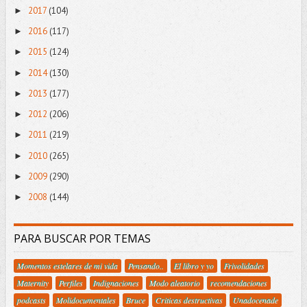
2017
(104)
►
2016
(117)
►
2015
(124)
►
2014
(130)
►
2013
(177)
►
2012
(206)
►
2011
(219)
►
2010
(265)
►
2009
(290)
►
2008
(144)
►
PARA BUSCAR POR TEMAS
Momentos estelares de mi vida
Pensando..
El libro y yo
Frivolidades
Maternity
Perfiles
Indignaciones
Modo aleatorio
recomendaciones
podcasts
Molidocumentales
Bruce
Criticas destructivas
Unadocenade