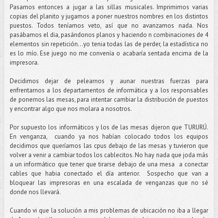
Pasamos entonces a jugar a las sillas musicales. Imprimimos varias
copias del planito y jugamos a poner nuestros nombres en los distintos
puestos. Todos teníamos veto, así que no avanzamos nada. Nos
pasábamos el dia, pasándonos planos y haciendo n combinaciones de 4
elementos sin repetición...yo tenia todas las de perder, la estadística no
es lo mío. Ese juego no me convenía o acabaría sentada encima de la
impresora.
Decidimos dejar de pelearnos y aunar nuestras fuerzas para
enfrentarnos a los departamentos de informática y a los responsables
de ponernos las mesas, para intentar cambiar la distribución de puestos
y encontrar algo que nos molara a nosotros.
Por supuesto los informáticos y los de las mesas dijeron que TURURÚ.
En venganza, cuando ya nos habían colocado todos los equipos
decidimos que queríamos las cpus debajo de las mesas y tuvieron que
volver a venir a cambiar todos los cablecitos. No hay nada que joda más
a un informático que tener que tirarse debajo de una mesa a conectar
cables que habia conectado el día anterior. Sospecho que van a
bloquear las impresoras en una escalada de venganzas que no sé
donde nos llevará.
Cuando vi que la solución a mis problemas de ubicación no iba a llegar