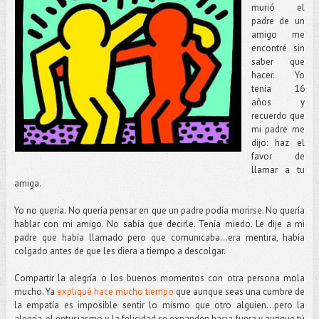
murió el
padre de un
amigo me
encontré sin
saber que
hacer. Yo
tenía 16
años y
recuerdo que
mi padre me
dijo: haz el
favor de
llamar a tu
amiga.
Yo no quería. No quería pensar en que un padre podía morirse. No quería
hablar con mi amigo. No sabía que decirle. Tenía miedo. Le dije a mi
padre que había llamado pero que comunicaba…era mentira, había
colgado antes de que les diera a tiempo a descolgar.
Compartir la alegría o los buenos momentos con otra persona mola
mucho. Ya
expliqué hace mucho tiempo
que aunque seas una cumbre de
la empatía es imposible sentir lo mismo que otro alguien…pero la
alegría, el entusiasmo y la felicidad se expanden hacia fuera y aunque tú