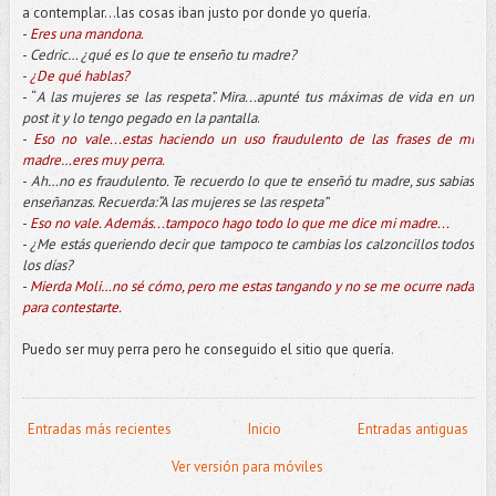
a contemplar...las cosas iban justo por donde yo quería.
-
Eres una mandona.
-
Cedric… ¿qué es lo que te enseño tu madre?
-
¿De qué hablas?
- “
A las mujeres se las respeta”. Mira...apunté tus máximas de vida en un
post it y lo tengo pegado en la pantalla
.
-
Eso no vale...estas haciendo un uso fraudulento de las frases de mi
madre…eres muy perra.
-
Ah…no es fraudulento. Te recuerdo lo que te enseñó tu madre, sus sabias
enseñanzas. Recuerda:“A las mujeres se las respeta”
-
Eso
no vale. Además...tampoco hago todo lo que me dice mi madre...
-
¿Me estás queriendo decir que tampoco te cambias los calzoncillos todos
los días?
-
Mierda Moli…no sé cómo, pero me estas tangando y no se me ocurre nada
para contestarte.
Puedo ser muy perra pero he conseguido el sitio que quería.
Entradas más recientes
Inicio
Entradas antiguas
Ver versión para móviles