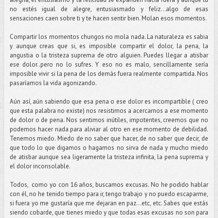
no estés igual de alegre, entusiasmado y feliz…algo de esas
sensaciones caen sobre ti y te hacen sentir bien. Molan esos momentos.
Compartir los momentos chungos no mola nada. La naturaleza es sabia
y aunque creas que si, es imposible compartir el dolor, la pena, la
angustia o la tristeza suprema de otro alguien. Puedes llegar a atisbar
ese dolor..pero no lo sufres. Y eso no es malo, sencillamente sería
imposible vivir si la pena de los demás fuera realmente compartida. Nos
pasaríamos la vida agonizando.
Aún así, aún sabiendo que esa pena o ese dolor es incompartible ( creo
que esta palabra no existe) nos resistimos a acercarnos a ese momento
de dolor o de pena. Nos sentimos inútiles, impotentes, creemos que no
podemos hacer nada para aliviar al otro en ese momento de debilidad.
Tenemos miedo. Miedo de no saber que hacer, de no saber que decir, de
que todo lo que digamos o hagamos no sirva de nada y mucho miedo
de atisbar aunque sea ligeramente la tristeza infinita, la pena suprema y
el dolor inconsolable.
Todos, como yo con 16 años, buscamos excusas. No he podido hablar
con él, no he tenido tiempo para ir, tengo trabajo y no puedo escaparme,
si fuera yo me gustaría que me dejaran en paz…etc, etc. Sabes que estás
siendo cobarde, que tienes miedo y que todas esas excusas no son para