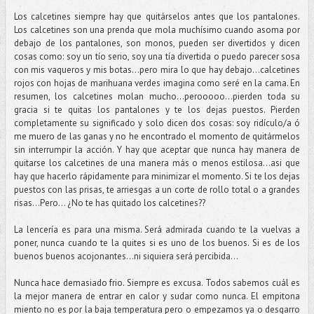
Los calcetines siempre hay que quitárselos antes que los pantalones.
Los calcetines son una prenda que mola muchísimo cuando asoma por
debajo de los pantalones, son monos, pueden ser divertidos y dicen
cosas como: soy un tío serio, soy una tía divertida o puedo parecer sosa
con mis vaqueros y mis botas...pero mira lo que hay debajo...calcetines
rojos con hojas de marihuana verdes imagina como seré en la cama. En
resumen, los calcetines molan mucho...perooooo...pierden toda su
gracia si te quitas los pantalones y te los dejas puestos. Pierden
completamente su significado y solo dicen dos cosas: soy ridículo/a ó
me muero de las ganas y no he encontrado el momento de quitármelos
sin interrumpir la acción. Y hay que aceptar que nunca hay manera de
quitarse los calcetines de una manera más o menos estilosa...asi que
hay que hacerlo rápidamente para minimizar el momento. Si te los dejas
puestos con las prisas, te arriesgas a un corte de rollo total o a grandes
risas…Pero... ¿No te has quitado los calcetines??
La lencería es para una misma. Será admirada cuando te la vuelvas a
poner, nunca cuando te la quites si es uno de los buenos. Si es de los
buenos buenos acojonantes...ni siquiera será percibida...
Nunca hace demasiado frio. Siempre es excusa. Todos sabemos cuál es
la mejor manera de entrar en calor y sudar como nunca. El empitona
miento no es por la baja temperatura pero o empezamos ya o desgarro