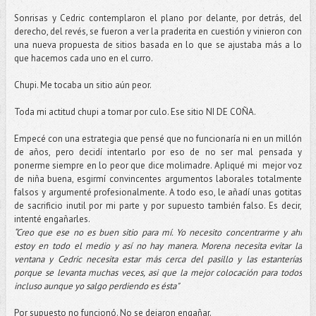
Sonrisas y Cedric contemplaron el plano por delante, por detrás, del
derecho, del revés, se fueron a ver la praderita en cuestión y vinieron con
una nueva propuesta de sitios basada en lo que se ajustaba más a lo
que hacemos cada uno en el curro.
Chupi. Me tocaba un sitio aún peor.
Toda mi actitud chupi a tomar por culo. Ese sitio NI DE COÑA.
Empecé con una estrategia que pensé que no funcionaría ni en un millón
de años, pero decidí intentarlo por eso de no ser mal pensada y
ponerme siempre en lo peor que dice molimadre. Apliqué mi mejor voz
de niña buena, esgirmí convincentes argumentos laborales totalmente
falsos y argumenté profesionalmente. A todo eso, le añadí unas gotitas
de sacrificio inutil por mi parte y por supuesto también falso. Es decir,
intenté engañarles.
“Creo que ese no es buen sitio para mí. Yo necesito concentrarme y ahí
estoy en todo el medio y así no hay manera. Morena necesita evitar la
ventana y Cedric necesita estar más cerca del pasillo y las estanterías
porque se levanta muchas veces, asi que la mejor colocación para todos
incluso aunque yo salgo perdiendo es ésta"
Por supuesto no funcionó. No se dejaron engañar.