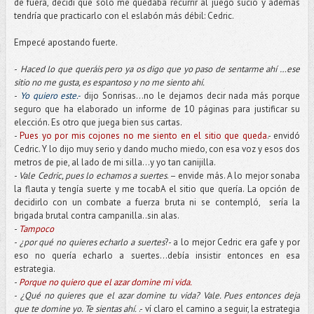
de fuera, decidí que solo me quedaba recurrir al juego sucio y además
tendría que practicarlo con el eslabón más débil: Cedric.
Empecé apostando fuerte.
-
Haced lo que queráis pero ya os digo que yo paso de sentarme ahí …ese
sitio no me gusta, es espantoso y no me siento ahí.
-
Yo quiero este.-
dijo Sonrisas…no le dejamos decir nada más porque
seguro que ha elaborado un informe de 10 páginas para justificar su
elección. Es otro que juega bien sus cartas.
-
Pues yo por mis cojones no me siento en el sitio que queda
.- envidó
Cedric. Y lo dijo muy serio y dando mucho miedo, con esa voz y esos dos
metros de pie, al lado de mi silla…y yo tan canijilla.
-
Vale Cedric, pues lo echamos a suertes
. – envide más. A lo mejor sonaba
la flauta y tengía suerte y me tocabA el sitio que quería. La opción de
decidirlo con un combate a fuerza bruta ni se contempló, sería la
brigada brutal contra campanilla..sin alas.
-
Tampoco
-
¿por qué no quieres echarlo a suertes
?- a lo mejor Cedric era gafe y por
eso no quería echarlo a suertes…debía insistir entonces en esa
estrategia.
-
Porque no quiero que el azar domine mi vida.
-
¿Qué no quieres que el azar domine tu vida? Vale. Pues entonces deja
que te domine yo. Te sientas ahí.
.- ví claro el camino a seguir, la estrategia