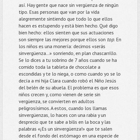
así. Hay gente que nace sin vergüenza de ningún
tipo. Esas personas que van por la vida
alegremente sintiendo que todo lo que ellos
hacen es estupendo y está bien hecho. Qué digo
bien hecho: ellos sienten que sus actuaciones
son siempre las mejores porque ellos son
top
. En
los niños es una monería: decimos «serás
sinvergüenza…» sonriendo, en plan chascarrillo.
Se lo dices a tu sobrino de 7 años cuando se ha
comido toda la tableta de chocolate a
escondidas y te lo niega, o como cuando yo se lo
decía a mi hija Clara cuando robó el Niño Jesús
del belén de su abuela. El problema es que esos
niños crecen y, como vienen de serie sin
vergüenza, se convierten en adultos
peligrosísimos. A estos, cuando los llamas
sinvergüenzas, lo haces con una rabia y un
desprecio que te sabe a bilis en la boca y las
palabras «¡Es un sinvergüenza!» que te salen
desde el fondo del estómago en una especie de