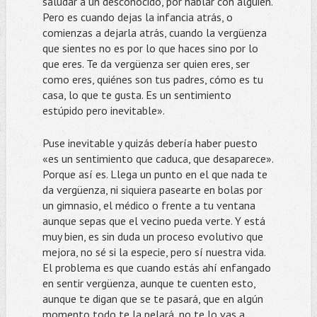
saludar a un desconocido, por hablar con alguien.
Pero es cuando dejas la infancia atrás, o
comienzas a dejarla atrás, cuando la vergüenza
que sientes no es por lo que haces sino por lo
que eres. Te da vergüenza ser quien eres, ser
como eres, quiénes son tus padres, cómo es tu
casa, lo que te gusta. Es un sentimiento
estúpido pero inevitable».
Puse inevitable y quizás debería haber puesto
«es un sentimiento que caduca, que desaparece».
Porque así es. Llega un punto en el que nada te
da vergüenza, ni siquiera pasearte en bolas por
un gimnasio, el médico o frente a tu ventana
aunque sepas que el vecino pueda verte. Y está
muy bien, es sin duda un proceso evolutivo que
mejora, no sé si la especie, pero sí nuestra vida.
El problema es que cuando estás ahí enfangado
en sentir vergüenza, aunque te cuenten esto,
aunque te digan que se te pasará, que en algún
momento todo te la pelará, no te lo vas a