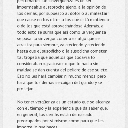
perturbarles. Un sinvergüenza es un ser
impermeable al reproche ajeno, a la opinión de
los demás, por supuesto al dolor o al malestar
que cause en los otros a los que está mintiendo
o de los que está aprovechándose. Además, a
todo esto se suma que así como la vergüenza
se pasa, la sinvergonzonería es algo que se
arrastra para siempre, va creciendo y creciendo
hasta que el susodicho o la susodicha cometen
tal tropelía que aquellos que todavía lo
consideraban «gracioso» o que lo hacía sin
maldad se dan cuenta del peligro de ese sujeto.
Eso no les hará cambiar, ni mucho menos, pero
hará que los demás se caigan del guindo y se
protejan.
No tener vergüenza es un estado que se alcanza
con el tiempo y la experiencia que da saber que,
en general, los demás están demasiado
preocupados por sí mismo como para que les
importe lo que haces.