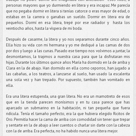
personas mayores que yo durmiendo en litera y era incapaz. Me parecía
que no pegaba dormir en litera si tenías catorce o eras mayor de edad, o
estabas en la carrera o ganabas un sueldo. Dormir en litera era de
pequeños. Dormí en esa litera, trepé por ese radiador y hasta los
veintiocho años, hasta la víspera de mi boda.
Después de casarme, la litera y yo nos separamos durante cinco años.
Ella hizo su vida con mi hermana y yo me dediqué a las camas de dos
por dos y luego a las cunas. Pasado ese tiempo nos volvimos a juntar, la
desmontamos, la trajimos a nuestra casa para que la disfrutaran mis
hijas. Durante los últimos quince años María ha dormido en la de arriba y
Clara en la de abajo. Han dormido en ella como ceporros, han jugado a
las cabañas, a los teatros, a lanzarse al suelo, han usado la escalerita
una sola vez y han trepado. Por supuesto, también han vomitado en
ella.
Era una litera estupenda, una gran litera. No era un mamotreto de esos
que en la tienda parecen monísimos y en tu casa parece que has
aparcado un submarino en la habitación, ni tan pequeña que fuera
ridícula. Tenía el tamaño perfecto, era la que hubiera elegido Ricitos de
Oro. Permitía hacer la cama de arriba con comodidad sin tener que trepar
y sentarte en la de abajo a leer cuentos o charlar sin darte con la cabeza
con la de arriba. Era perfecta, no ha habido nunca una litera mejor.