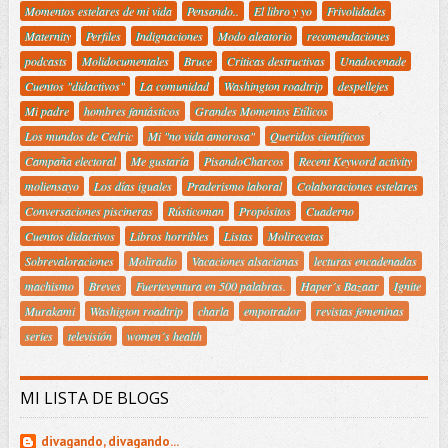
Momentos estelares de mi vida
Pensando..
El libro y yo
Frivolidades
Maternity
Perfiles
Indignaciones
Modo aleatorio
recomendaciones
podcasts
Molidocumentales
Bruce
Criticas destructivas
Unadocenade
Cuentos "didactivos"
La comunidad
Washington roadtrip
despellejes
Mi padre
hombres fantásticos
Grandes Momentos Etílicos
Los mundos de Cedric
Mi "no vida amorosa"
Queridos científicos
Campaña electoral
Me gustaría
PisandoCharcos
Recent Keyword activity
moliensayo
Los días iguales
Praderismo laboral
Colaboraciones estelares
Conversaciones piscineras
Rústicoman
Propósitos
Cuaderno
Cuentos didactivos
Libros horribles
Listas
Molirecetas
Sobrevaloraciones
Moliradio
Vacaciones alsacianas
lecturas encadenadas
machismo
Breves
Fuerteventura en 500 palabras.
Haper´s Bazaar
Ignite
Murakami
Washigton roadtrip
charla
empotrador
revistas femeninas
series
televisión
women´s health
MI LISTA DE BLOGS
divagando, divagando...