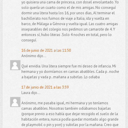
yo quisiera una cama de princesa, con dosel envolantado. Yo
solo quería un cuarto como el de mis amigas. No conseguí
dormir una litera hasta los 16, por unos días, Al terminar el
bachillerato nos fuimos de viaje a Italia, ida y vuelta en
barco, de Málaga a Génova y vuelta igual. Las cuatro amigas
inseparables del colegio nos pedimos un camarote de 4. Y
entonces sí, hubo literas .Solo 4 noches en total, pero lo
conseguí.
16 de junio de 2021 a las 11:50
Anónimo dijo...
Qué envidia. Una litera siempre fue mi deseo de infancia. Mi
hermana y yo dormíamos en camas abatibles. Cada p..noche
a bajarlas y vada p..mañana a subirlas. Lo odiaba
17 de junio de 2021 a las 3:59
Laura dijo...
Anónimo, me pasaba igual, mi hermana y yo teníamos
camas abatibles. Nosotras también odiábamos bajarlas
(porque previo a eso había que dejar recogido el suelo de la
habitación entera, nunca podía quedar montado algo grande
de playmobil o pin y pon) y subirlas por la mañana. Creo que