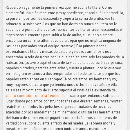
Recuerdo vagamente la primera vez que me subí a la litera. Como
siempre fui una niña repelente y muy obediente, descolgué la barandilla,
la puse en posición de escalerita y trepé a la cama de arriba. Fue la
primera y la única vez. (Los que no han dormido nunca en litera no lo
saben pero por mucho que los fabricantes de literas creen escaleritas e
ingeniosos elementos para subir a la de arriba, el usuario siempre
encuentra un camino alternativo para trepar que no implica ninguna de
las ideas pensadas por el equipo creativo.) Esa primera noche,
estrenábamos litera y mesas de estudio y nuevos armarios y nos
encantaba la tela de flores con la que habían entelado las paredes de la
habitación. (Lo aviso aquí, el ciclo de la vida de la decoración es: pintura,
papeles pintados, paredes enteladas y vuelta a pintura...por lo que veo
en Instagram estamos a dos temporadas de lo de las telas porque los
papeles están ahora en su apogeo). Nos creíamos, mi hermana y yo,
muy mayores. Calculo que yo tendría unos ocho o nueve años y ella
seis y ese movimiento de cuarto suponía el final de la existencia del
cuarto conocido como la "leonera",
un cuarto que teníamos solo para
jugar donde podíamos construir cabañas que duraran semanas, montar
teatrillos con todos los peluches, organizar ciudades de los clics
atacadas por los madelman de mi hermano o utilizar las herramientas
del banco de carpintero de juguete como si fuéramos carpinteros de
verdad con el consiguiente enfado de mi madre. La leonera moría y
nosotros tres dejábamos de dormir juntos: éramos mayores y