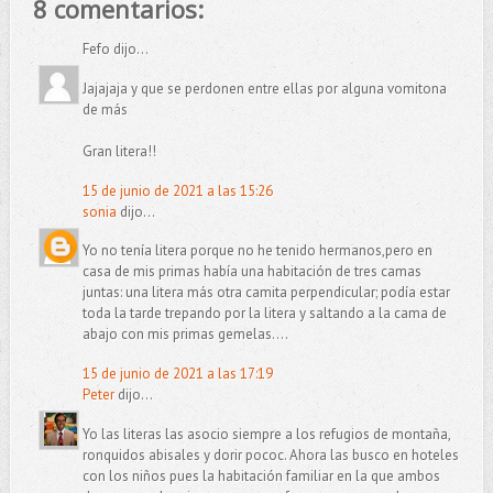
8 comentarios:
Fefo dijo...
Jajajaja y que se perdonen entre ellas por alguna vomitona
de más
Gran litera!!
15 de junio de 2021 a las 15:26
sonia
dijo...
Yo no tenía litera porque no he tenido hermanos,pero en
casa de mis primas había una habitación de tres camas
juntas: una litera más otra camita perpendicular; podía estar
toda la tarde trepando por la litera y saltando a la cama de
abajo con mis primas gemelas....
15 de junio de 2021 a las 17:19
Peter
dijo...
Yo las literas las asocio siempre a los refugios de montaña,
ronquidos abisales y dorir pococ. Ahora las busco en hoteles
con los niños pues la habitación familiar en la que ambos