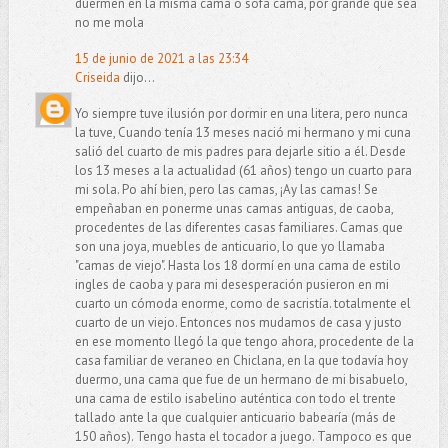
duermen en la misma cama o sofa cama, por grande que sea
no me mola
15 de junio de 2021 a las 23:34
Criseida
dijo...
Yo siempre tuve ilusión por dormir en una litera, pero nunca
la tuve, Cuando tenía 13 meses nació mi hermano y mi cuna
salió del cuarto de mis padres para dejarle sitio a él. Desde
los 13 meses a la actualidad (61 años) tengo un cuarto para
mi sola. Po ahí bien, pero las camas, ¡Ay las camas! Se
empeñaban en ponerme unas camas antiguas, de caoba,
procedentes de las diferentes casas familiares. Camas que
son una joya, muebles de anticuario, lo que yo llamaba
"camas de viejo". Hasta los 18 dormí en una cama de estilo
ingles de caoba y para mi desesperación pusieron en mi
cuarto un cómoda enorme, como de sacristía. totalmente el
cuarto de un viejo. Entonces nos mudamos de casa y justo
en ese momento llegó la que tengo ahora, procedente de la
casa familiar de veraneo en Chiclana, en la que todavía hoy
duermo, una cama que fue de un hermano de mi bisabuelo,
una cama de estilo isabelino auténtica con todo el trente
tallado ante la que cualquier anticuario babearía (más de
150 años). Tengo hasta el tocador a juego. Tampoco es que