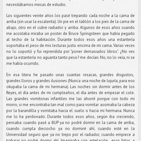
necesitábamos mesas de estudio.
Los siguientes veinte años los pasé trepando cada noche a la cama de
arriba (sin usar la escalerita). Un pie en el tablón a los pies de la cama de
abajo, otro en el cubre radiador y arriba. Algunos de esos años cuando
me acostaba miraba un poster de Bruce Springsteen que había pegado
al techo de la habitación. Durante todos esos años una estantería
soportaba el peso de mis lecturas justo encima de mi cama. Varias veces
no lo soportó y fui reprendida por "poner demasiados libros". ¿No ves
que la estantería no aguanta tanto peso? me decían. No, no lo veía, ni se
me había ocurrido.
En esa litera he pasado unas cuantas resacas, grandes disgustos,
grandes lloros y grandes ilusiones (Nunca una noche de lujuría, para eso
okupaba la cama de mi hermana). Las noches sin dormir antes de los
Reyes, el día antes de mi cumpleaños, el día antes de empezar el cole.
Las grandes vomitonas infantiles me las ahorré porque con todo mi
morro, si me encontraba tan mal como para vomitar asomaba la cabeza
por la barandilla y vomitaba hacia el suelo o hacia mi hermana. Nunca
me lo ha perdonado. Durante todos esos años, según iba creciendo,
pensaba: cuando pasé a BUP ya no podré dormir en la cama de arriba,
cuando cumpla dieciocho ya no dormiré ahí, cuando esté en la
Universidad seguro que ya no trepo por el radiador, cuando empiece a
trabajar no podré dormir ahí. Imaginaba con antelación esos hitos, a