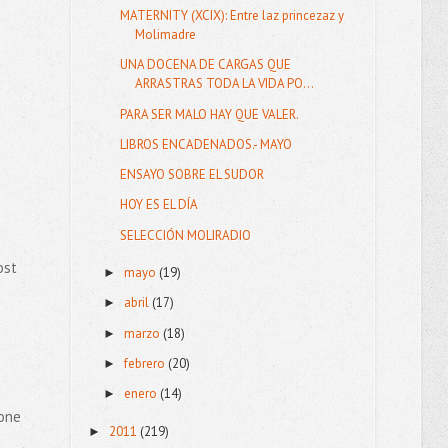
MATERNITY (XCIX): Entre laz princezaz y
Molimadre
UNA DOCENA DE CARGAS QUE
ARRASTRAS TODA LA VIDA PO...
PARA SER MALO HAY QUE VALER.
LIBROS ENCADENADOS.- MAYO
ENSAYO SOBRE EL SUDOR
HOY ES EL DÍA
SELECCIÓN MOLIRADIO
ost
mayo
(19)
►
abril
(17)
►
marzo
(18)
►
febrero
(20)
►
enero
(14)
►
pone
2011
(219)
►