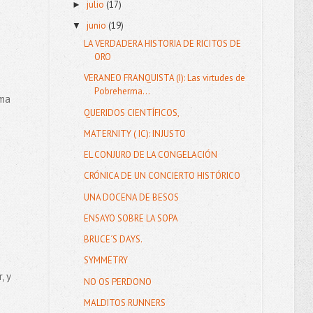
julio
(17)
►
junio
(19)
▼
LA VERDADERA HISTORIA DE RICITOS DE
ORO
VERANEO FRANQUISTA (I): Las virtudes de
Pobreherma...
ama
QUERIDOS CIENTÍFICOS,
MATERNITY ( IC): INJUSTO
EL CONJURO DE LA CONGELACIÓN
CRÓNICA DE UN CONCIERTO HISTÓRICO
UNA DOCENA DE BESOS
ENSAYO SOBRE LA SOPA
BRUCE´S DAYS.
SYMMETRY
, y
NO OS PERDONO
MALDITOS RUNNERS