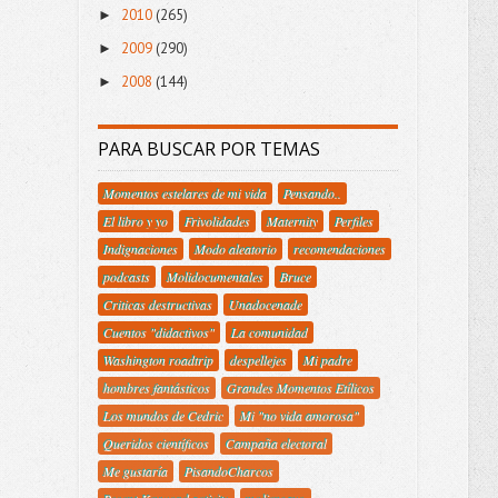
2010
(265)
►
2009
(290)
►
2008
(144)
►
PARA BUSCAR POR TEMAS
Momentos estelares de mi vida
Pensando..
El libro y yo
Frivolidades
Maternity
Perfiles
Indignaciones
Modo aleatorio
recomendaciones
podcasts
Molidocumentales
Bruce
Criticas destructivas
Unadocenade
Cuentos "didactivos"
La comunidad
Washington roadtrip
despellejes
Mi padre
hombres fantásticos
Grandes Momentos Etílicos
Los mundos de Cedric
Mi "no vida amorosa"
Queridos científicos
Campaña electoral
Me gustaría
PisandoCharcos