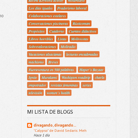
Recent Keyword activity
moliensayo
Los días iguales
Praderismo laboral
no
Colaboraciones estelares
Conversaciones piscineras
Rústicoman
Propósitos
Cuaderno
Cuentos didactivos
Libros horribles
Listas
Molirecetas
Sobrevaloraciones
Moliradio
Vacaciones alsacianas
lecturas encadenadas
machismo
Breves
Fuerteventura en 500 palabras.
Haper´s Bazaar
Ignite
Murakami
Washigton roadtrip
charla
empotrador
revistas femeninas
series
televisión
women´s health
MI LISTA DE BLOGS
divagando, divagando...
"Calypso" de David Sedaris: Meh
Hace 1 día