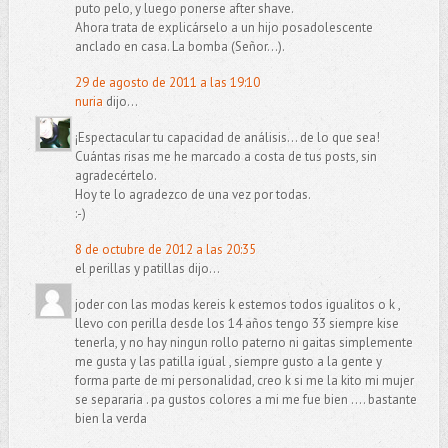
puto pelo, y luego ponerse after shave.
Ahora trata de explicárselo a un hijo posadolescente
anclado en casa. La bomba (Señor...).
29 de agosto de 2011 a las 19:10
nuria
dijo...
¡Espectacular tu capacidad de análisis... de lo que sea!
Cuántas risas me he marcado a costa de tus posts, sin
agradecértelo.
Hoy te lo agradezco de una vez por todas.
:-)
8 de octubre de 2012 a las 20:35
el perillas y patillas dijo...
joder con las modas kereis k estemos todos igualitos o k ,
llevo con perilla desde los 14 años tengo 33 siempre kise
tenerla, y no hay ningun rollo paterno ni gaitas simplemente
me gusta y las patilla igual , siempre gusto a la gente y
forma parte de mi personalidad, creo k si me la kito mi mujer
se separaria . pa gustos colores a mi me fue bien .... bastante
bien la verda