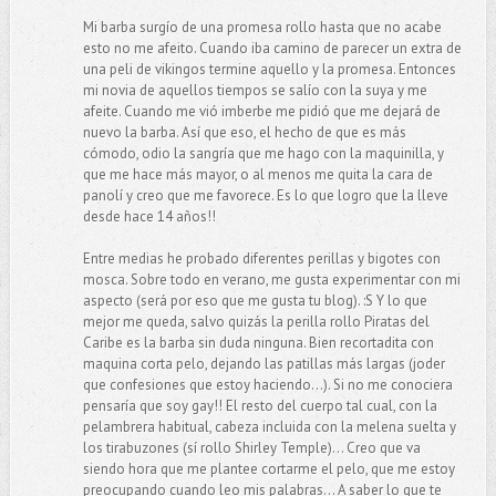
Mi barba surgío de una promesa rollo hasta que no acabe
esto no me afeito. Cuando iba camino de parecer un extra de
una peli de vikingos termine aquello y la promesa. Entonces
mi novia de aquellos tiempos se salío con la suya y me
afeite. Cuando me vió imberbe me pidió que me dejará de
nuevo la barba. Así que eso, el hecho de que es más
cómodo, odio la sangría que me hago con la maquinilla, y
que me hace más mayor, o al menos me quita la cara de
panolí y creo que me favorece. Es lo que logro que la lleve
desde hace 14 años!!
Entre medias he probado diferentes perillas y bigotes con
mosca. Sobre todo en verano, me gusta experimentar con mi
aspecto (será por eso que me gusta tu blog). :S Y lo que
mejor me queda, salvo quizás la perilla rollo Piratas del
Caribe es la barba sin duda ninguna. Bien recortadita con
maquina corta pelo, dejando las patillas más largas (joder
que confesiones que estoy haciendo...). Si no me conociera
pensaría que soy gay!! El resto del cuerpo tal cual, con la
pelambrera habitual, cabeza incluida con la melena suelta y
los tirabuzones (sí rollo Shirley Temple)... Creo que va
siendo hora que me plantee cortarme el pelo, que me estoy
preocupando cuando leo mis palabras... A saber lo que te