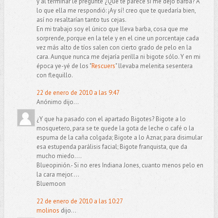
y al terminar le pregunté ¿Qué te parece si me dejo barba? A
lo que ella me respondió: ¡Ay sí! creo que te quedaría bien,
así no resaltarían tanto tus cejas.
En mi trabajo soy el único que lleva barba, cosa que me
sorprende, porque en la tele y en el cine un porcentaje cada
vez más alto de tíos salen con cierto grado de pelo en la
cara. Aunque nunca me dejaría perilla ni bigote sólo. Y en mi
época ye-yé de los "
Rescuers
" llevaba melenita sesentera
con flequillo.
22 de enero de 2010 a las 9:47
Anónimo dijo...
¿Y que ha pasado con el apartado Bigotes? Bigote a lo
mosquetero, para se te quede la gota de leche o café o la
espuma de la caña colgada; Bigote a lo Aznar, para disimular
esa estupenda parálisis facial; Bigote franquista, que da
mucho miedo....
Blueopinión.- Si no eres Indiana Jones, cuanto menos pelo en
la cara mejor....
Bluemoon
22 de enero de 2010 a las 10:27
molinos
dijo...