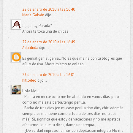
22 de enero de 2010 a las 16:40
María Galván
dijo...
Jajaja....¿ Parada?
Ahora te toca una de chicas
22 de enero de 2010 a las 16:49
Adaldrida
dijo...
Es genial genial genial. No es que me ría con tu blog: es que
aúllo de risa. Ahora mismo te enlazo,
23 de enero de 2010 a las 16:01
hitlodeo
dijo...
Hola Moli:
- Perilla en mi caso: no me he afeitado en varios días, pero
como no me sale barba, tengo perilla.
- Barba de tres días (en mi caso perilla tipo dirty chic, además
siempre se mantiene como si fuera de tres días, no crece
más). Sí, significa que estoy de vacaciones y no me apetece
afeitarme. Lo que tú dices, dame una tregua.
- ¿De verdad impresiona más con depilación integral? No me