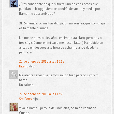
¿Eres consciente de que si fuera uno de esos orcos que
pueblan la bloggosfera, te pondría de vuelta y media por
llamarme descerebrado?
XD Sin embargo me has dibujado una sonrisa; qué compleja
es la mente humana.
No me he puesto diez años encima, está claro, pero dos o
tres sí, y créeme, en mi caso me hacen falta. ;) Ha habido un
antes y un después a la hora de echarme años desde la
perilla. :o
22 de enero de 2010 a las 13:12
Hilario
dijo...
Me alegra saber que hemos salido bien parados, yo y mi
barba.
Un saludo.
22 de enero de 2010 a las 13:28
Sra.Potts
dijo...
Viva la barba!! pero la de unos dias, no la de Robinson
Crusoe.