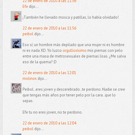
22 de enero de 2010 a las 11:56
Efe
dijo...
¡También he llevado mosca y patillas, lo había olvidado!
22 de enero de 2010 a las 11:56
peibol
dijo...
Eso sí; un hombre más depilado que una mujer ni es hombre
ni es nada XD. Yo luzco
orgullosísimo
mis piernas con pelo
entre una masa de metrosexuales de piernas lisas. ¿Me salva
eso de la quema? :D
22 de enero de 2010 a las 12:01
molinos
dijo...
Peibol..eres joven y descerebrado..te perdono. Nadie se cree
que tengas más años por tener pelo por la cara..que lo
sepas.
Efe tu no eres joven, no te perdono.
22 de enero de 2010 a las 12:04
peibol
dijo...