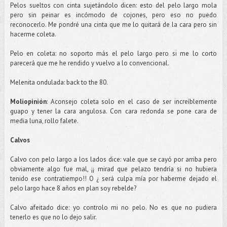
Pelos sueltos con cinta sujetándolo dicen: esto del pelo largo mola
pero sin peinar es incómodo de
cojones
, pero eso no puedo
reconocerlo. Me pondré una cinta que me lo quitará de la cara pero sin
hacerme coleta.
Pelo en coleta: no soporto más el pelo largo pero si me lo corto
parecerá que me he rendido y vuelvo a lo
convencional
.
Melenita
ondulada:
back
to
the
80.
Moliopinión
: Aconsejo coleta solo en el caso de ser
increíblemente
guapo y tener la cara angulosa. Con cara redonda se pone cara de
media luna, rollo
falete
.
Calvos
Calvo con pelo largo a los lados dice: vale que se cayó por arriba pero
obviamente algo fue mal, ¡¡ mirad que
pelazo
tendría si no hubiera
tenido ese contratiempo!! O ¿ será culpa mía por haberme dejado el
pelo largo hace 8 años en plan soy rebelde?
Calvo afeitado dice: yo controlo mi no pelo. No es que no pudiera
tenerlo es que no lo dejo salir.