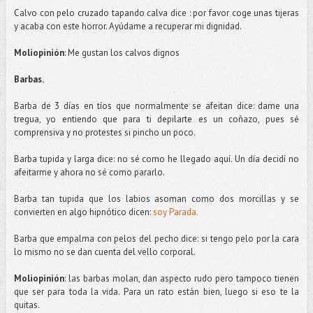
Calvo con pelo cruzado tapando calva dice : por favor coge unas tijeras
y acaba con este horror.
Ayúdame
a recuperar mi dignidad.
Moliopinión
: Me gustan los calvos dignos
Barbas.
Barba de 3 días en tíos que normalmente se afeitan dice:
dame
una
tregua, yo entiendo que para ti
depilarte
es un
coñazo
, pues sé
comprensiva y no protestes si pincho un poco.
Barba tupida y larga dice: no sé como he llegado aquí. Un día decidí no
afeitarme y ahora no sé como pararlo.
Barba tan tupida que los labios asoman como dos morcillas y se
convierten en algo hipnótico dicen:
soy Parada.
Barba que empalma con pelos del pecho dice: si tengo pelo por la cara
lo mismo no se dan cuenta del vello corporal.
Moliopinión
: las barbas
molan
, dan aspecto rudo pero tampoco tienen
que ser para toda la vida. Para un rato están bien, luego si eso te la
quitas.