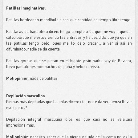
Patillas
imaginativas
.
Patillas
bordeando mandíbula dicen: que cantidad de tiempo libre tengo.
Patillacas
de bandolero dicen: tengo complejo de que me voy a quedar
calvo porque me estoy viendo las entradas, y he decidido que ya que en
las
patillas
tengo pelo, pues me lo dejo crecer... a ver si así en
difuminado, nadie se da cuenta.
Patillas
gordas que se juntan en el bigote y sin barba: soy de
Baviera
,
llevo pantalones bombachos de pana y bebo cerveza.
Moliopinión
: nada de
patillas
.
Depilación masculina.
Piernas más depiladas que las mías dicen: ¿ tía, no te da vergüenza llevar
esos pelos?
Depilación integral masculina dice: es que casi no se veía..
así
impresiona más.
Moliopinión
: necesito saber que la pierna peluda de la cama no es la