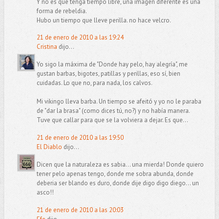
Y no es que tenga tiempo libre, una imagen diferente es una
forma de rebeldia.
Hubo un tiempo que lleve perilla. no hace velcro.
21 de enero de 2010 a las 19:24
Cristina
dijo...
Yo sigo la máxima de "Donde hay pelo, hay alegría", me
gustan barbas, bigotes, patillas y perillas, eso sí, bien
cuidadas. Lo que no, para nada, los calvos.
Mi vikingo lleva barba. Un tiempo se afeitó y yo no le paraba
de "dar la brasa" (como dices tú, no?) y no había manera.
Tuve que callar para que se la volviera a dejar. Es que...
21 de enero de 2010 a las 19:50
El Diablo
dijo...
Dicen que la naturaleza es sabia... una mierda! Donde quiero
tener pelo apenas tengo, donde me sobra abunda, donde
deberia ser blando es duro, donde dije digo digo diego... un
asco!!
21 de enero de 2010 a las 20:03