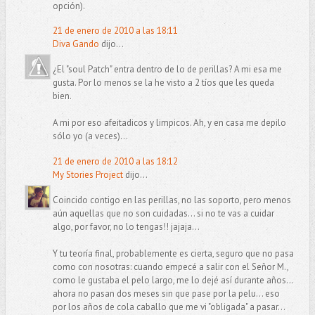
opción).
21 de enero de 2010 a las 18:11
Diva Gando
dijo...
¿El "soul Patch" entra dentro de lo de perillas? A mi esa me
gusta. Por lo menos se la he visto a 2 tíos que les queda
bien.
A mi por eso afeitadicos y limpicos. Ah, y en casa me depilo
sólo yo (a veces)...
21 de enero de 2010 a las 18:12
My Stories Project
dijo...
Coincido contigo en las perillas, no las soporto, pero menos
aún aquellas que no son cuidadas... si no te vas a cuidar
algo, por favor, no lo tengas!! jajaja...
Y tu teoría final, probablemente es cierta, seguro que no pasa
como con nosotras: cuando empecé a salir con el Señor M.,
como le gustaba el pelo largo, me lo dejé así durante años...
ahora no pasan dos meses sin que pase por la pelu... eso
por los años de cola caballo que me vi "obligada" a pasar...