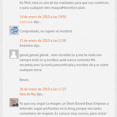
fio Moli, esta es una de tus maldades para que nos cortemos,
o para cualquier otro maquiaMolivélico plan.
24 de enero de 2010 a las 19:30
c.e.t.i.n.a.
dijo...
Comprobado, no supero el molitest
25 de enero de 2010 a las 11:58
Anónimo dijo...
genial,genial,genial...eres increible.lo q me he reido.leo
siempre todo lo q escribes aunk nunca comento.Me
encantas,eres la ironía personificada,y escribes de p.m sobre
cualquier tema.
Besos.
26 de enero de 2010 a las 17:23
Vara de Rey
dijo...
Yo que soy, según la imagen, un Short Boxed Bear. Empiezo a
entender, según profundizo en tu blog, porque veo tanto
comentario de mujeres. Es curioso muy curioso, pero mola!