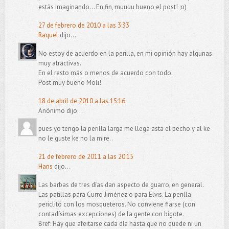
estás imaginando... En fin, muuuu bueno el post! ;o)
27 de febrero de 2010 a las 3:33
Raquel
dijo...
No estoy de acuerdo en la perilla, en mi opinión hay algunas
muy atractivas.
En el resto más o menos de acuerdo con todo.
Post muy bueno Moli!
18 de abril de 2010 a las 15:16
Anónimo dijo...
pues yo tengo la perilla larga me llega asta el pecho y al ke
no le guste ke no la mire..
21 de febrero de 2011 a las 20:15
Hans
dijo...
Las barbas de tres días dan aspecto de guarro, en general.
Las patillas para Curro Jiménez o para Elvis. La perilla
periclitó con los mosqueteros. No conviene fiarse (con
contadísimas excepciones) de la gente con bigote.
Bref: Hay que afeitarse cada día hasta que no quede ni un