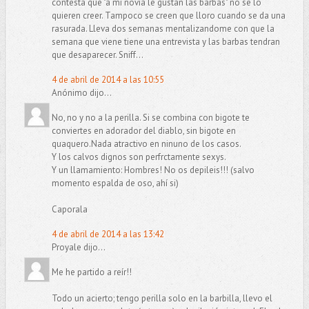
contesta que "a mi novia le gustan las barbas" no se lo
quieren creer. Tampoco se creen que lloro cuando se da una
rasurada. Lleva dos semanas mentalizandome con que la
semana que viene tiene una entrevista y las barbas tendran
que desaparecer. Sniff...
4 de abril de 2014 a las 10:55
Anónimo dijo...
No, no y no a la perilla. Si se combina con bigote te
conviertes en adorador del diablo, sin bigote en
quaquero.Nada atractivo en ninuno de los casos.
Y los calvos dignos son perfrctamente sexys.
Y un llamamiento: Hombres! No os depileis!!! (salvo
momento espalda de oso, ahí si)
Caporala
4 de abril de 2014 a las 13:42
Proyale dijo...
Me he partido a reír!!
Todo un acierto; tengo perilla solo en la barbilla, llevo el