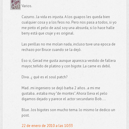
Varios.
Cazurro..la vida es injusta. A los guapos les queda bien
cualquier cosa y a los feos no. Pero nos pasa a todos, si yo
me pinto el pelo de azul soy una absurda, si lo hace halle
berry está que cruje y es original.
Las perillas no me molan nada, incluso tuve una epoca de
rechazo por Bruce cuando se la dejó.
Eso si, Gerad me gusta aunque aparezca vestido de fallera
mayor, teñido de platino y con bigote. La carne es debil.
Diva..¿ qué es el soul patch?
Mad..mi ingeniero se dejó barba 2 años..a mi me
gustaba..estaba muy "de montes". Ahora lleva el pelo
digamos dejado y parece el actor secundario Bob....
Blue..los bigotes son mucho tema. lo mismo le dedico un
post.
22 de enero de 2010 a las 10:33