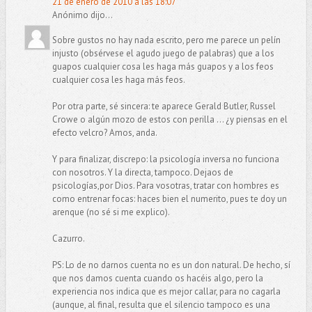
21 de enero de 2010 a las 18:07
Anónimo dijo...
Sobre gustos no hay nada escrito, pero me parece un pelín
injusto (obsérvese el agudo juego de palabras) que a los
guapos cualquier cosa les haga más guapos y a los feos
cualquier cosa les haga más feos.
Por otra parte, sé sincera: te aparece Gerald Butler, Russel
Crowe o algún mozo de estos con perilla ... ¿y piensas en el
efecto velcro? Amos, anda.
Y para finalizar, discrepo: la psicología inversa no funciona
con nosotros. Y la directa, tampoco. Dejaos de
psicologías,por Dios. Para vosotras, tratar con hombres es
como entrenar focas: haces bien el numerito, pues te doy un
arenque (no sé si me explico).
Cazurro.
PS: Lo de no darnos cuenta no es un don natural. De hecho, sí
que nos damos cuenta cuando os hacéis algo, pero la
experiencia nos indica que es mejor callar, para no cagarla
(aunque, al final, resulta que el silencio tampoco es una