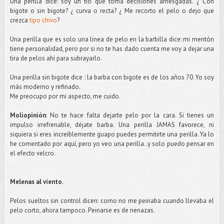
Una perilla dice: soy un tío que toma decisiones arriesgadas. ¿ Con
bigote o sin bigote? ¿ curva o recta? ¿ Me recorto el pelo o dejo que
crezca
tipo chivo
?
Una perilla que es solo una linea de pelo en la barbilla dice: mi mentón
tiene personalidad, pero por si no te has dado cuenta me voy a dejar una
tira de pelos ahí para subrayarlo.
Una perilla sin bigote dice : la barba con bigote es de los años 70. Yo soy
más moderno y refinado.
Me preocupo por mi aspecto, me cuido.
Moliopinión
: No te hace falta dejarte pelo por la cara. Si tienes un
impulso irrefrenable,
déjate
barba. Una perilla JAMAS favorece, ni
siquiera si eres increíblemente guapo puedes permitirte una perilla. Ya lo
he comentado por aquí, pero yo veo una perilla..y solo puedo pensar en
el efecto
velcro
.
Melenas al viento.
Pelos sueltos sin control dicen: como no me peinaba cuando llevaba el
pelo corto, ahora tampoco. Peinarse es de
nenazas
.