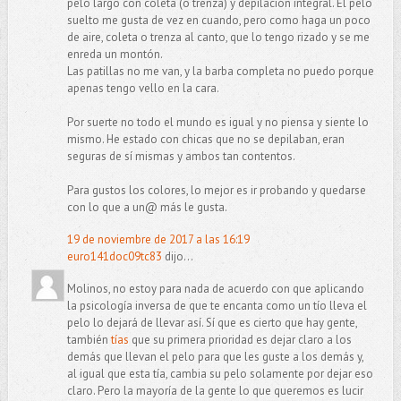
pelo largo con coleta (o trenza) y depilación integral. El pelo
suelto me gusta de vez en cuando, pero como haga un poco
de aire, coleta o trenza al canto, que lo tengo rizado y se me
enreda un montón.
Las patillas no me van, y la barba completa no puedo porque
apenas tengo vello en la cara.
Por suerte no todo el mundo es igual y no piensa y siente lo
mismo. He estado con chicas que no se depilaban, eran
seguras de sí mismas y ambos tan contentos.
Para gustos los colores, lo mejor es ir probando y quedarse
con lo que a un@ más le gusta.
19 de noviembre de 2017 a las 16:19
euro141doc09tc83
dijo...
Molinos, no estoy para nada de acuerdo con que aplicando
la psicología inversa de que te encanta como un tío lleva el
pelo lo dejará de llevar así. Sí que es cierto que hay gente,
también
tías
que su primera prioridad es dejar claro a los
demás que llevan el pelo para que les guste a los demás y,
al igual que esta tía, cambia su pelo solamente por dejar eso
claro. Pero la mayoría de la gente lo que queremos es lucir