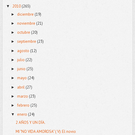
2010
(265)
▼
diciembre
(19)
►
noviembre
(21)
►
octubre
(20)
►
septiembre
(23)
►
agosto
(12)
►
julio
(22)
►
junio
(25)
►
mayo
(24)
►
abril
(27)
►
marzo
(23)
►
febrero
(25)
►
enero
(24)
▼
2 AÑOS Y UN DÍA.
MI "NO VIDA AMOROSA" ( V): El novio