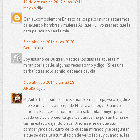
12 de octubre de 2012 a las 16:44
Mayiko
dijo...
Genial,como siempre.En esto de los pelos nunca estaremos
de acuerdo hombres y mujeres.Asi que.......yo prefiero que la
pata peluda no sea la mia....
3 de abril de 2014 a las 20:20
Bernard
dijo...
Soy usuario de Ducktail, y todos los dias las abuelas mi
miran por la calle, algunas veces sonrio y digo : "Si es una
barba" otras solo sonrio, depende del dia
3 de abril de 2014 a las 23:18
ANuRa
dijo...
Mi Autor tenia barbas a lo Bismarck y mi pareja, Escoces, dice
que se me ve el complejo de Electra a la legua. Cuando
conoci a Escoces, el hombre estaba barbilampinyo, pero
desde que se dio cuenta que las barbas me ponian tierna se
las ha estado dejando crecer. Ahora se rie de que sus
companyeros del curro de lo quedan mirando y le preguntan
a que se debe la acumulacion de vello facial y cuando el les