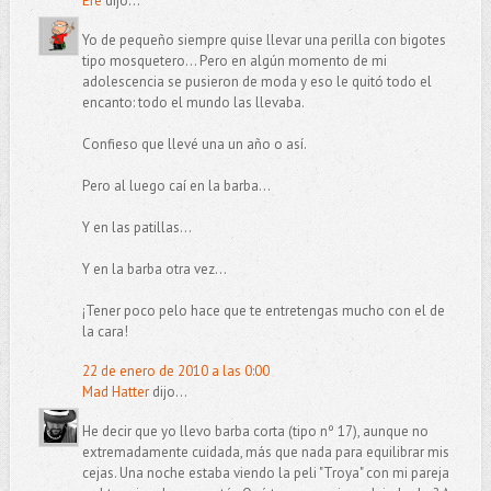
Efe
dijo...
Yo de pequeño siempre quise llevar una perilla con bigotes
tipo mosquetero... Pero en algún momento de mi
adolescencia se pusieron de moda y eso le quitó todo el
encanto: todo el mundo las llevaba.
Confieso que llevé una un año o así.
Pero al luego caí en la barba...
Y en las patillas...
Y en la barba otra vez...
¡Tener poco pelo hace que te entretengas mucho con el de
la cara!
22 de enero de 2010 a las 0:00
Mad Hatter
dijo...
He decir que yo llevo barba corta (tipo nº 17), aunque no
extremadamente cuidada, más que nada para equilibrar mis
cejas. Una noche estaba viendo la peli "Troya" con mi pareja