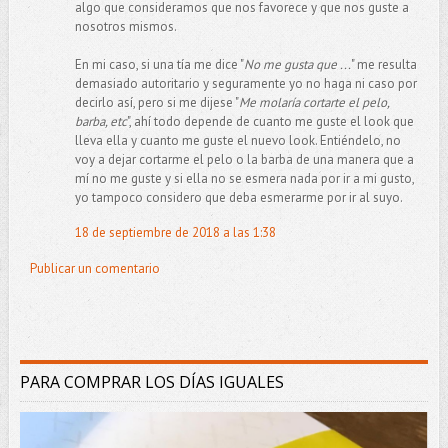
algo que consideramos que nos favorece y que nos guste a
nosotros mismos.
En mi caso, si una tía me dice "
No me gusta que ...
" me resulta
demasiado autoritario y seguramente yo no haga ni caso por
decirlo así, pero si me dijese "
Me molaría cortarte el pelo,
barba, etc
", ahí todo depende de cuanto me guste el look que
lleva ella y cuanto me guste el nuevo look. Entiéndelo, no
voy a dejar cortarme el pelo o la barba de una manera que a
mí no me guste y si ella no se esmera nada por ir a mi gusto,
yo tampoco considero que deba esmerarme por ir al suyo.
18 de septiembre de 2018 a las 1:38
Publicar un comentario
PARA COMPRAR LOS DÍAS IGUALES