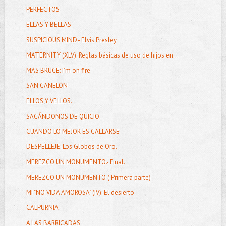
PERFECTOS
ELLAS Y BELLAS
SUSPICIOUS MIND.- Elvis Presley
MATERNITY (XLV): Reglas básicas de uso de hijos en...
MÁS BRUCE: I´m on fire
SAN CANELÓN
ELLOS Y VELLOS.
SACÁNDONOS DE QUICIO.
CUANDO LO MEJOR ES CALLARSE
DESPELLEJE: Los Globos de Oro.
MEREZCO UN MONUMENTO.- Final.
MEREZCO UN MONUMENTO ( Primera parte)
MI "NO VIDA AMOROSA" (IV): El desierto
CALPURNIA
A LAS BARRICADAS