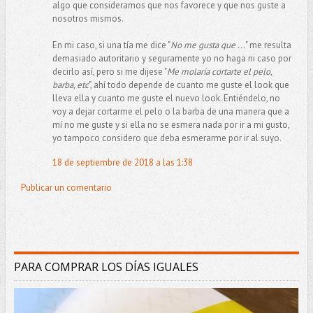
algo que consideramos que nos favorece y que nos guste a
nosotros mismos.
En mi caso, si una tía me dice "
No me gusta que ...
" me resulta
demasiado autoritario y seguramente yo no haga ni caso por
decirlo así, pero si me dijese "
Me molaría cortarte el pelo,
barba, etc
", ahí todo depende de cuanto me guste el look que
lleva ella y cuanto me guste el nuevo look. Entiéndelo, no
voy a dejar cortarme el pelo o la barba de una manera que a
mí no me guste y si ella no se esmera nada por ir a mi gusto,
yo tampoco considero que deba esmerarme por ir al suyo.
18 de septiembre de 2018 a las 1:38
Publicar un comentario
PARA COMPRAR LOS DÍAS IGUALES