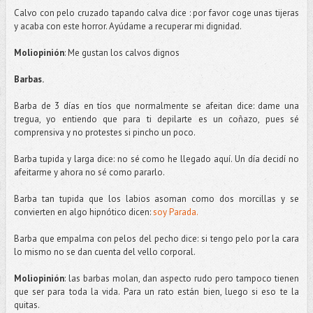
Calvo con pelo cruzado tapando calva dice : por favor coge unas tijeras
y acaba con este horror.
Ayúdame
a recuperar mi dignidad.
Moliopinión
: Me gustan los calvos dignos
Barbas.
Barba de 3 días en tíos que normalmente se afeitan dice:
dame
una
tregua, yo entiendo que para ti
depilarte
es un
coñazo
, pues sé
comprensiva y no protestes si pincho un poco.
Barba tupida y larga dice: no sé como he llegado aquí. Un día decidí no
afeitarme y ahora no sé como pararlo.
Barba tan tupida que los labios asoman como dos morcillas y se
convierten en algo hipnótico dicen:
soy Parada.
Barba que empalma con pelos del pecho dice: si tengo pelo por la cara
lo mismo no se dan cuenta del vello corporal.
Moliopinión
: las barbas
molan
, dan aspecto rudo pero tampoco tienen
que ser para toda la vida. Para un rato están bien, luego si eso te la
quitas.