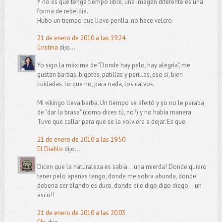
Y no es que tenga tiempo libre, una imagen diferente es una
forma de rebeldia.
Hubo un tiempo que lleve perilla. no hace velcro.
21 de enero de 2010 a las 19:24
Cristina
dijo...
Yo sigo la máxima de "Donde hay pelo, hay alegría", me
gustan barbas, bigotes, patillas y perillas, eso sí, bien
cuidadas. Lo que no, para nada, los calvos.
Mi vikingo lleva barba. Un tiempo se afeitó y yo no le paraba
de "dar la brasa" (como dices tú, no?) y no había manera.
Tuve que callar para que se la volviera a dejar. Es que...
21 de enero de 2010 a las 19:50
El Diablo
dijo...
Dicen que la naturaleza es sabia... una mierda! Donde quiero
tener pelo apenas tengo, donde me sobra abunda, donde
deberia ser blando es duro, donde dije digo digo diego... un
asco!!
21 de enero de 2010 a las 20:03