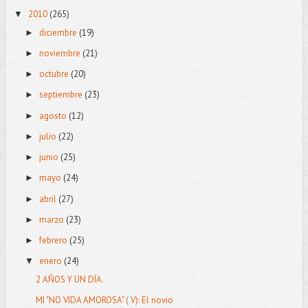
2010
(265)
▼
diciembre
(19)
►
noviembre
(21)
►
octubre
(20)
►
septiembre
(23)
►
agosto
(12)
►
julio
(22)
►
junio
(25)
►
mayo
(24)
►
abril
(27)
►
marzo
(23)
►
febrero
(25)
►
enero
(24)
▼
2 AÑOS Y UN DÍA.
MI "NO VIDA AMOROSA" ( V): El novio