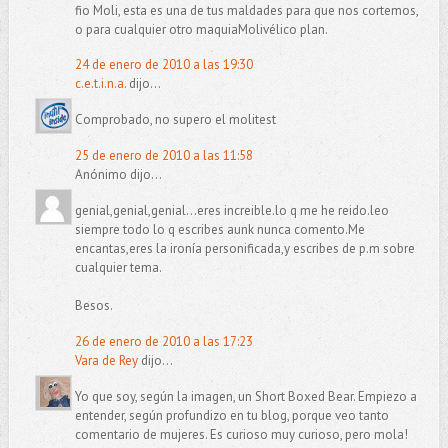
fio Moli, esta es una de tus maldades para que nos cortemos,
o para cualquier otro maquiaMolivélico plan.
24 de enero de 2010 a las 19:30
c.e.t.i.n.a.
dijo...
Comprobado, no supero el molitest
25 de enero de 2010 a las 11:58
Anónimo dijo...
genial,genial,genial...eres increible.lo q me he reido.leo
siempre todo lo q escribes aunk nunca comento.Me
encantas,eres la ironía personificada,y escribes de p.m sobre
cualquier tema.
Besos.
26 de enero de 2010 a las 17:23
Vara de Rey
dijo...
Yo que soy, según la imagen, un Short Boxed Bear. Empiezo a
entender, según profundizo en tu blog, porque veo tanto
comentario de mujeres. Es curioso muy curioso, pero mola!