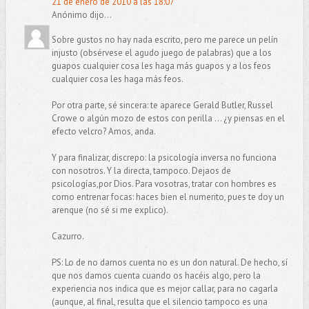
21 de enero de 2010 a las 18:07
Anónimo dijo...
Sobre gustos no hay nada escrito, pero me parece un pelín
injusto (obsérvese el agudo juego de palabras) que a los
guapos cualquier cosa les haga más guapos y a los feos
cualquier cosa les haga más feos.
Por otra parte, sé sincera: te aparece Gerald Butler, Russel
Crowe o algún mozo de estos con perilla ... ¿y piensas en el
efecto velcro? Amos, anda.
Y para finalizar, discrepo: la psicología inversa no funciona
con nosotros. Y la directa, tampoco. Dejaos de
psicologías,por Dios. Para vosotras, tratar con hombres es
como entrenar focas: haces bien el numerito, pues te doy un
arenque (no sé si me explico).
Cazurro.
PS: Lo de no darnos cuenta no es un don natural. De hecho, sí
que nos damos cuenta cuando os hacéis algo, pero la
experiencia nos indica que es mejor callar, para no cagarla
(aunque, al final, resulta que el silencio tampoco es una