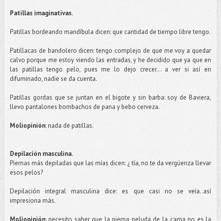
Patillas
imaginativas
.
Patillas
bordeando mandíbula dicen: que cantidad de tiempo libre tengo.
Patillacas
de bandolero dicen: tengo complejo de que me voy a quedar
calvo porque me estoy viendo las entradas, y he decidido que ya que en
las
patillas
tengo pelo, pues me lo dejo crecer... a ver si así en
difuminado, nadie se da cuenta.
Patillas
gordas que se juntan en el bigote y sin barba: soy de
Baviera
,
llevo pantalones bombachos de pana y bebo cerveza.
Moliopinión
: nada de
patillas
.
Depilación masculina.
Piernas más depiladas que las mías dicen: ¿ tía, no te da vergüenza llevar
esos pelos?
Depilación integral masculina dice: es que casi no se veía..
así
impresiona más.
Moliopinión
: necesito saber que la pierna peluda de la cama no es la