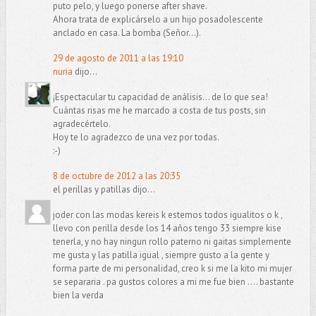
puto pelo, y luego ponerse after shave.
Ahora trata de explicárselo a un hijo posadolescente
anclado en casa. La bomba (Señor...).
29 de agosto de 2011 a las 19:10
nuria
dijo...
¡Espectacular tu capacidad de análisis... de lo que sea!
Cuántas risas me he marcado a costa de tus posts, sin
agradecértelo.
Hoy te lo agradezco de una vez por todas.
:-)
8 de octubre de 2012 a las 20:35
el perillas y patillas dijo...
joder con las modas kereis k estemos todos igualitos o k ,
llevo con perilla desde los 14 años tengo 33 siempre kise
tenerla, y no hay ningun rollo paterno ni gaitas simplemente
me gusta y las patilla igual , siempre gusto a la gente y
forma parte de mi personalidad, creo k si me la kito mi mujer
se separaria . pa gustos colores a mi me fue bien .... bastante
bien la verda