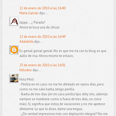
22 de enero de 2010 a las 16:40
María Galván
dijo...
Jajaja....¿ Parada?
Ahora te toca una de chicas
22 de enero de 2010 a las 16:49
Adaldrida
dijo...
Es genial genial genial. No es que me ría con tu blog: es que
aúllo de risa. Ahora mismo te enlazo,
23 de enero de 2010 a las 16:01
hitlodeo
dijo...
Hola Moli:
- Perilla en mi caso: no me he afeitado en varios días, pero
como no me sale barba, tengo perilla.
- Barba de tres días (en mi caso perilla tipo dirty chic, además
siempre se mantiene como si fuera de tres días, no crece
más). Sí, significa que estoy de vacaciones y no me apetece
afeitarme. Lo que tú dices, dame una tregua.
- ¿De verdad impresiona más con depilación integral? No me