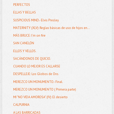
PERFECTOS
ELLAS Y BELLAS
SUSPICIOUS MIND.- Elvis Presley
MATERNITY (XLV): Reglas básicas de uso de hijos en...
MÁS BRUCE: I´m on fire
SAN CANELÓN
ELLOS Y VELLOS.
SACÁNDONOS DE QUICIO.
CUANDO LO MEJOR ES CALLARSE
DESPELLEJE: Los Globos de Oro.
MEREZCO UN MONUMENTO.- Final.
MEREZCO UN MONUMENTO ( Primera parte)
MI "NO VIDA AMOROSA" (IV): El desierto
CALPURNIA
A LAS BARRICADAS