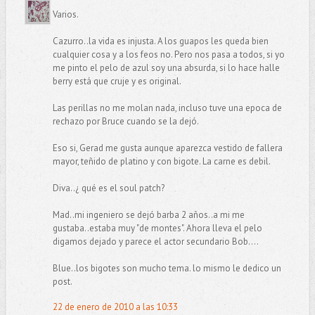
Varios.
Cazurro..la vida es injusta. A los guapos les queda bien
cualquier cosa y a los feos no. Pero nos pasa a todos, si yo
me pinto el pelo de azul soy una absurda, si lo hace halle
berry está que cruje y es original.
Las perillas no me molan nada, incluso tuve una epoca de
rechazo por Bruce cuando se la dejó.
Eso si, Gerad me gusta aunque aparezca vestido de fallera
mayor, teñido de platino y con bigote. La carne es debil.
Diva..¿ qué es el soul patch?
Mad..mi ingeniero se dejó barba 2 años..a mi me
gustaba..estaba muy "de montes". Ahora lleva el pelo
digamos dejado y parece el actor secundario Bob....
Blue..los bigotes son mucho tema. lo mismo le dedico un
post.
22 de enero de 2010 a las 10:33