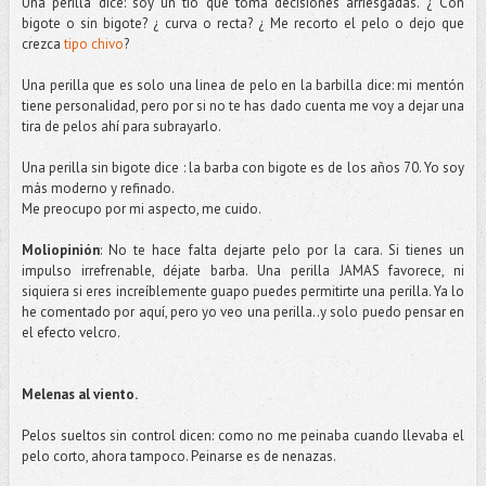
Una perilla dice: soy un tío que toma decisiones arriesgadas. ¿ Con
bigote o sin bigote? ¿ curva o recta? ¿ Me recorto el pelo o dejo que
crezca
tipo chivo
?
Una perilla que es solo una linea de pelo en la barbilla dice: mi mentón
tiene personalidad, pero por si no te has dado cuenta me voy a dejar una
tira de pelos ahí para subrayarlo.
Una perilla sin bigote dice : la barba con bigote es de los años 70. Yo soy
más moderno y refinado.
Me preocupo por mi aspecto, me cuido.
Moliopinión
: No te hace falta dejarte pelo por la cara. Si tienes un
impulso irrefrenable,
déjate
barba. Una perilla JAMAS favorece, ni
siquiera si eres increíblemente guapo puedes permitirte una perilla. Ya lo
he comentado por aquí, pero yo veo una perilla..y solo puedo pensar en
el efecto
velcro
.
Melenas al viento.
Pelos sueltos sin control dicen: como no me peinaba cuando llevaba el
pelo corto, ahora tampoco. Peinarse es de
nenazas
.