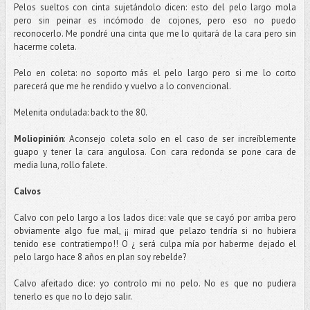
Pelos sueltos con cinta sujetándolo dicen: esto del pelo largo mola
pero sin peinar es incómodo de
cojones
, pero eso no puedo
reconocerlo. Me pondré una cinta que me lo quitará de la cara pero sin
hacerme coleta.
Pelo en coleta: no soporto más el pelo largo pero si me lo corto
parecerá que me he rendido y vuelvo a lo
convencional
.
Melenita
ondulada:
back
to
the
80.
Moliopinión
: Aconsejo coleta solo en el caso de ser
increíblemente
guapo y tener la cara angulosa. Con cara redonda se pone cara de
media luna, rollo
falete
.
Calvos
Calvo con pelo largo a los lados dice: vale que se cayó por arriba pero
obviamente algo fue mal, ¡¡ mirad que
pelazo
tendría si no hubiera
tenido ese contratiempo!! O ¿ será culpa mía por haberme dejado el
pelo largo hace 8 años en plan soy rebelde?
Calvo afeitado dice: yo controlo mi no pelo. No es que no pudiera
tenerlo es que no lo dejo salir.