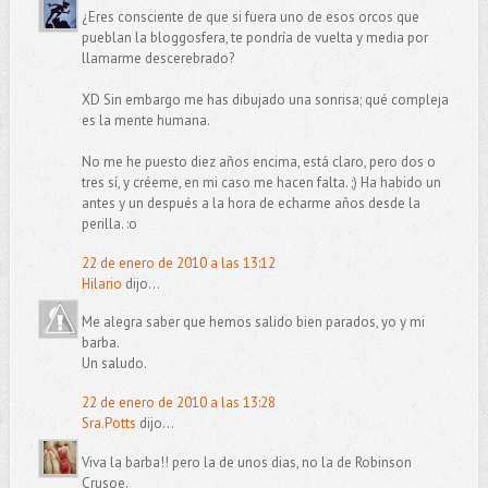
¿Eres consciente de que si fuera uno de esos orcos que
pueblan la bloggosfera, te pondría de vuelta y media por
llamarme descerebrado?
XD Sin embargo me has dibujado una sonrisa; qué compleja
es la mente humana.
No me he puesto diez años encima, está claro, pero dos o
tres sí, y créeme, en mi caso me hacen falta. ;) Ha habido un
antes y un después a la hora de echarme años desde la
perilla. :o
22 de enero de 2010 a las 13:12
Hilario
dijo...
Me alegra saber que hemos salido bien parados, yo y mi
barba.
Un saludo.
22 de enero de 2010 a las 13:28
Sra.Potts
dijo...
Viva la barba!! pero la de unos dias, no la de Robinson
Crusoe.