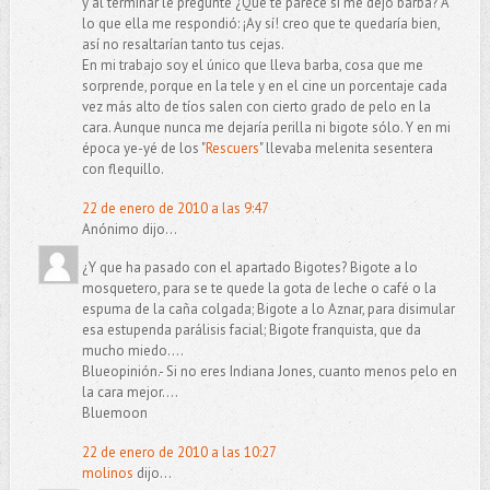
y al terminar le pregunté ¿Qué te parece si me dejo barba? A
lo que ella me respondió: ¡Ay sí! creo que te quedaría bien,
así no resaltarían tanto tus cejas.
En mi trabajo soy el único que lleva barba, cosa que me
sorprende, porque en la tele y en el cine un porcentaje cada
vez más alto de tíos salen con cierto grado de pelo en la
cara. Aunque nunca me dejaría perilla ni bigote sólo. Y en mi
época ye-yé de los "
Rescuers
" llevaba melenita sesentera
con flequillo.
22 de enero de 2010 a las 9:47
Anónimo dijo...
¿Y que ha pasado con el apartado Bigotes? Bigote a lo
mosquetero, para se te quede la gota de leche o café o la
espuma de la caña colgada; Bigote a lo Aznar, para disimular
esa estupenda parálisis facial; Bigote franquista, que da
mucho miedo....
Blueopinión.- Si no eres Indiana Jones, cuanto menos pelo en
la cara mejor....
Bluemoon
22 de enero de 2010 a las 10:27
molinos
dijo...