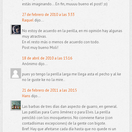
estás imaginando... En fin, muuuu bueno el post! ;o)
27 de febrero de 2010 a las 3:33
Raquel
dijo...
No estoy de acuerdo en la perilla, en mi opinión hay algunas
muy atractivas.
En el resto más o menos de acuerdo con todo.
Post muy bueno Moli!
18 de abril de 2010 a las 15:16
Anónimo dijo...
pues yo tengo la perilla larga me llega asta el pecho y al ke
no le guste ke no la mire..
21 de febrero de 2011 a las 20:15
Hans
dijo...
Las barbas de tres días dan aspecto de guarro, en general.
Las patillas para Curro Jiménez o para Elvis. La perilla
periclitó con los mosqueteros. No conviene fiarse (con
contadísimas excepciones) de la gente con bigote.
Bref: Hay que afeitarse cada día hasta que no quede ni un