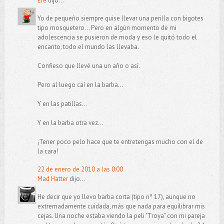
Efe
dijo...
Yo de pequeño siempre quise llevar una perilla con bigotes
tipo mosquetero... Pero en algún momento de mi
adolescencia se pusieron de moda y eso le quitó todo el
encanto: todo el mundo las llevaba.
Confieso que llevé una un año o así.
Pero al luego caí en la barba...
Y en las patillas...
Y en la barba otra vez...
¡Tener poco pelo hace que te entretengas mucho con el de
la cara!
22 de enero de 2010 a las 0:00
Mad Hatter
dijo...
He decir que yo llevo barba corta (tipo nº 17), aunque no
extremadamente cuidada, más que nada para equilibrar mis
cejas. Una noche estaba viendo la peli "Troya" con mi pareja