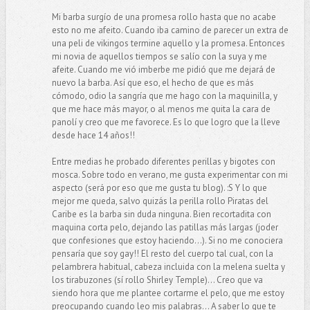
Mi barba surgío de una promesa rollo hasta que no acabe
esto no me afeito. Cuando iba camino de parecer un extra de
una peli de vikingos termine aquello y la promesa. Entonces
mi novia de aquellos tiempos se salío con la suya y me
afeite. Cuando me vió imberbe me pidió que me dejará de
nuevo la barba. Así que eso, el hecho de que es más
cómodo, odio la sangría que me hago con la maquinilla, y
que me hace más mayor, o al menos me quita la cara de
panolí y creo que me favorece. Es lo que logro que la lleve
desde hace 14 años!!
Entre medias he probado diferentes perillas y bigotes con
mosca. Sobre todo en verano, me gusta experimentar con mi
aspecto (será por eso que me gusta tu blog). :S Y lo que
mejor me queda, salvo quizás la perilla rollo Piratas del
Caribe es la barba sin duda ninguna. Bien recortadita con
maquina corta pelo, dejando las patillas más largas (joder
que confesiones que estoy haciendo...). Si no me conociera
pensaría que soy gay!! El resto del cuerpo tal cual, con la
pelambrera habitual, cabeza incluida con la melena suelta y
los tirabuzones (sí rollo Shirley Temple)... Creo que va
siendo hora que me plantee cortarme el pelo, que me estoy
preocupando cuando leo mis palabras... A saber lo que te