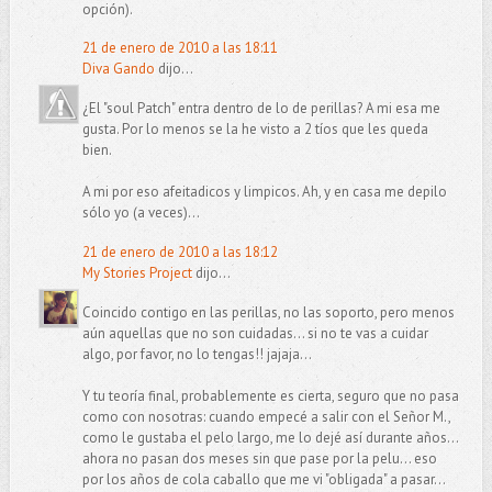
opción).
21 de enero de 2010 a las 18:11
Diva Gando
dijo...
¿El "soul Patch" entra dentro de lo de perillas? A mi esa me
gusta. Por lo menos se la he visto a 2 tíos que les queda
bien.
A mi por eso afeitadicos y limpicos. Ah, y en casa me depilo
sólo yo (a veces)...
21 de enero de 2010 a las 18:12
My Stories Project
dijo...
Coincido contigo en las perillas, no las soporto, pero menos
aún aquellas que no son cuidadas... si no te vas a cuidar
algo, por favor, no lo tengas!! jajaja...
Y tu teoría final, probablemente es cierta, seguro que no pasa
como con nosotras: cuando empecé a salir con el Señor M.,
como le gustaba el pelo largo, me lo dejé así durante años...
ahora no pasan dos meses sin que pase por la pelu... eso
por los años de cola caballo que me vi "obligada" a pasar...