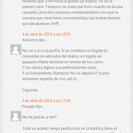
contesta que "a mi novia le gustan las barbas" no se lo
quieren creer. Tampoco se creen que lloro cuando se da una
rasurada. Lleva dos semanas mentalizandome con que la
semana que viene tiene una entrevista y las barbas tendran
que desaparecer. Sniff...
4 de abril de 2014 a las 10:55
Anónimo dijo...
No, no y no a la perilla. Si se combina con bigote te
conviertes en adorador del diablo, sin bigote en
quaquero.Nada atractivo en ninuno de los casos.
Y los calvos dignos son perfrctamente sexys.
Y un llamamiento: Hombres! No os depileis!!! (salvo
momento espalda de oso, ahí si)
Caporala
4 de abril de 2014 a las 13:42
Proyale dijo...
Me he partido a reír!!
Todo un acierto; tengo perilla solo en la barbilla, llevo el