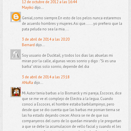
12 de octubre de 2012 a las 16:44
Mayiko
dijo...
Genial,como siempre.En esto de los pelos nunca estaremos
de acuerdo hombres y mujeres.Asi que.......yo prefiero que la
pata peluda no sea la mia....
3 de abril de 2014 a las 20:20
Bernard
dijo...
Soy usuario de Ducktail, y todos los dias las abuelas mi
miran por la calle, algunas veces sonrio y digo : "Si es una
barba" otras solo sonrio, depende del dia
3 de abril de 2014 a las 23:18
ANuRa
dijo...
Mi Autor tenia barbas a lo Bismarck y mi pareja, Escoces, dice
que se me ve el complejo de Electra a la legua. Cuando
conoci a Escoces, el hombre estaba barbilampinyo, pero
desde que se dio cuenta que las barbas me ponian tierna se
las ha estado dejando crecer. Ahora se rie de que sus
companyeros del curro de lo quedan mirando y le preguntan
a que se debe la acumulacion de vello facial y cuando el les