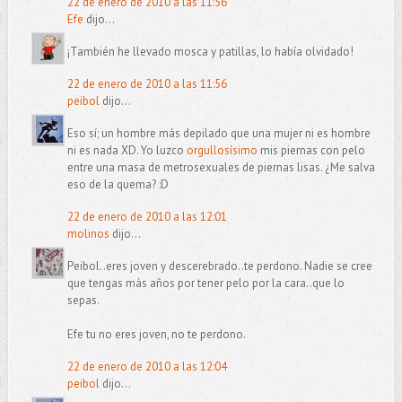
22 de enero de 2010 a las 11:56
Efe
dijo...
¡También he llevado mosca y patillas, lo había olvidado!
22 de enero de 2010 a las 11:56
peibol
dijo...
Eso sí; un hombre más depilado que una mujer ni es hombre
ni es nada XD. Yo luzco
orgullosísimo
mis piernas con pelo
entre una masa de metrosexuales de piernas lisas. ¿Me salva
eso de la quema? :D
22 de enero de 2010 a las 12:01
molinos
dijo...
Peibol..eres joven y descerebrado..te perdono. Nadie se cree
que tengas más años por tener pelo por la cara..que lo
sepas.
Efe tu no eres joven, no te perdono.
22 de enero de 2010 a las 12:04
peibol
dijo...