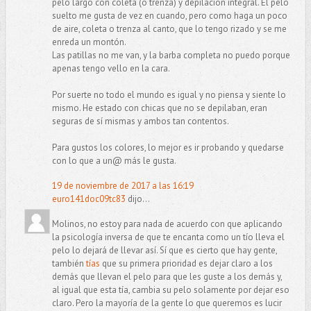
pelo largo con coleta (o trenza) y depilación integral. El pelo
suelto me gusta de vez en cuando, pero como haga un poco
de aire, coleta o trenza al canto, que lo tengo rizado y se me
enreda un montón.
Las patillas no me van, y la barba completa no puedo porque
apenas tengo vello en la cara.
Por suerte no todo el mundo es igual y no piensa y siente lo
mismo. He estado con chicas que no se depilaban, eran
seguras de sí mismas y ambos tan contentos.
Para gustos los colores, lo mejor es ir probando y quedarse
con lo que a un@ más le gusta.
19 de noviembre de 2017 a las 16:19
euro141doc09tc83
dijo...
Molinos, no estoy para nada de acuerdo con que aplicando
la psicología inversa de que te encanta como un tío lleva el
pelo lo dejará de llevar así. Sí que es cierto que hay gente,
también
tías
que su primera prioridad es dejar claro a los
demás que llevan el pelo para que les guste a los demás y,
al igual que esta tía, cambia su pelo solamente por dejar eso
claro. Pero la mayoría de la gente lo que queremos es lucir