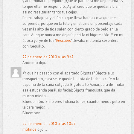
y al terminar le pregunté ¿Qué te parece si me dejo barba? A
lo que ella me respondió: ¡Ay sí! creo que te quedaría bien,
así no resaltarían tanto tus cejas.
En mi trabajo soy el único que lleva barba, cosa que me
sorprende, porque en la tele y en el cine un porcentaje cada
vez más alto de tíos salen con cierto grado de pelo en la
cara. Aunque nunca me dejaría perilla ni bigote sólo. Y en mi
época ye-yé de los "
Rescuers
" llevaba melenita sesentera
con flequillo.
22 de enero de 2010 a las 9:47
Anónimo dijo...
¿Y que ha pasado con el apartado Bigotes? Bigote a lo
mosquetero, para se te quede la gota de leche o café o la
espuma de la caña colgada; Bigote a lo Aznar, para disimular
esa estupenda parálisis facial; Bigote franquista, que da
mucho miedo....
Blueopinión.- Si no eres Indiana Jones, cuanto menos pelo en
la cara mejor....
Bluemoon
22 de enero de 2010 a las 10:27
molinos
dijo...