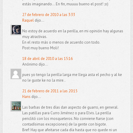
estás imaginando... En fin, muuuu bueno el post! ;o)
27 de febrero de 2010 a las 3:33
Raquel
dijo...
No estoy de acuerdo en la perilla, en mi opinión hay algunas
muy atractivas.
En el resto más o menos de acuerdo con todo.
Post muy bueno Moli!
18 de abril de 2010 a las 15:16
Anónimo dijo...
pues yo tengo la perilla larga me llega asta el pecho y al ke
no le guste ke no la mire..
21 de febrero de 2011 a las 20:15
Hans
dijo...
Las barbas de tres días dan aspecto de guarro, en general.
Las patillas para Curro Jiménez o para Elvis. La perilla
periclitó con los mosqueteros. No conviene fiarse (con
contadísimas excepciones) de la gente con bigote.
Bref: Hay que afeitarse cada día hasta que no quede ni un