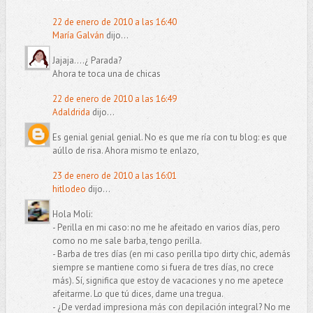
22 de enero de 2010 a las 16:40
María Galván
dijo...
Jajaja....¿ Parada?
Ahora te toca una de chicas
22 de enero de 2010 a las 16:49
Adaldrida
dijo...
Es genial genial genial. No es que me ría con tu blog: es que
aúllo de risa. Ahora mismo te enlazo,
23 de enero de 2010 a las 16:01
hitlodeo
dijo...
Hola Moli:
- Perilla en mi caso: no me he afeitado en varios días, pero
como no me sale barba, tengo perilla.
- Barba de tres días (en mi caso perilla tipo dirty chic, además
siempre se mantiene como si fuera de tres días, no crece
más). Sí, significa que estoy de vacaciones y no me apetece
afeitarme. Lo que tú dices, dame una tregua.
- ¿De verdad impresiona más con depilación integral? No me