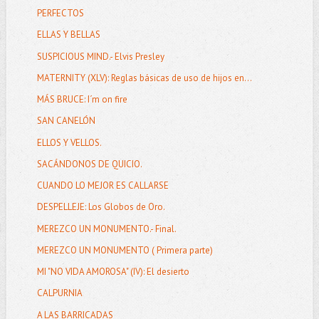
PERFECTOS
ELLAS Y BELLAS
SUSPICIOUS MIND.- Elvis Presley
MATERNITY (XLV): Reglas básicas de uso de hijos en...
MÁS BRUCE: I´m on fire
SAN CANELÓN
ELLOS Y VELLOS.
SACÁNDONOS DE QUICIO.
CUANDO LO MEJOR ES CALLARSE
DESPELLEJE: Los Globos de Oro.
MEREZCO UN MONUMENTO.- Final.
MEREZCO UN MONUMENTO ( Primera parte)
MI "NO VIDA AMOROSA" (IV): El desierto
CALPURNIA
A LAS BARRICADAS