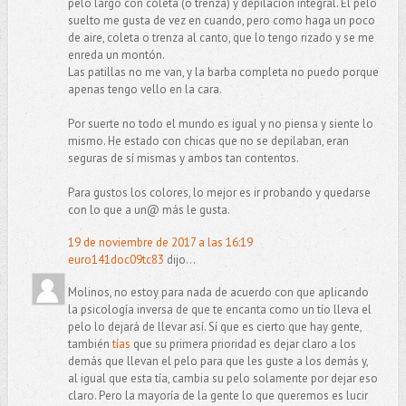
pelo largo con coleta (o trenza) y depilación integral. El pelo
suelto me gusta de vez en cuando, pero como haga un poco
de aire, coleta o trenza al canto, que lo tengo rizado y se me
enreda un montón.
Las patillas no me van, y la barba completa no puedo porque
apenas tengo vello en la cara.
Por suerte no todo el mundo es igual y no piensa y siente lo
mismo. He estado con chicas que no se depilaban, eran
seguras de sí mismas y ambos tan contentos.
Para gustos los colores, lo mejor es ir probando y quedarse
con lo que a un@ más le gusta.
19 de noviembre de 2017 a las 16:19
euro141doc09tc83
dijo...
Molinos, no estoy para nada de acuerdo con que aplicando
la psicología inversa de que te encanta como un tío lleva el
pelo lo dejará de llevar así. Sí que es cierto que hay gente,
también
tías
que su primera prioridad es dejar claro a los
demás que llevan el pelo para que les guste a los demás y,
al igual que esta tía, cambia su pelo solamente por dejar eso
claro. Pero la mayoría de la gente lo que queremos es lucir