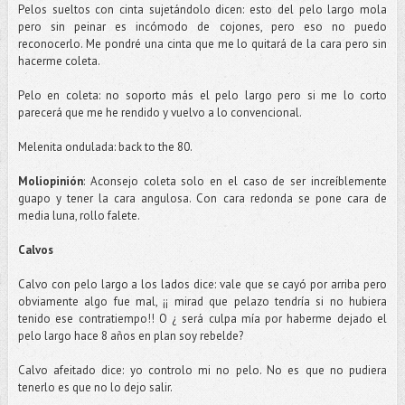
Pelos sueltos con cinta sujetándolo dicen: esto del pelo largo mola
pero sin peinar es incómodo de
cojones
, pero eso no puedo
reconocerlo. Me pondré una cinta que me lo quitará de la cara pero sin
hacerme coleta.
Pelo en coleta: no soporto más el pelo largo pero si me lo corto
parecerá que me he rendido y vuelvo a lo
convencional
.
Melenita
ondulada:
back
to
the
80.
Moliopinión
: Aconsejo coleta solo en el caso de ser
increíblemente
guapo y tener la cara angulosa. Con cara redonda se pone cara de
media luna, rollo
falete
.
Calvos
Calvo con pelo largo a los lados dice: vale que se cayó por arriba pero
obviamente algo fue mal, ¡¡ mirad que
pelazo
tendría si no hubiera
tenido ese contratiempo!! O ¿ será culpa mía por haberme dejado el
pelo largo hace 8 años en plan soy rebelde?
Calvo afeitado dice: yo controlo mi no pelo. No es que no pudiera
tenerlo es que no lo dejo salir.