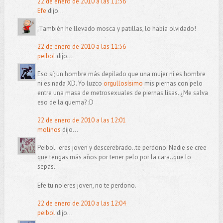
22 de enero de 2010 a las 11:56
Efe
dijo...
¡También he llevado mosca y patillas, lo había olvidado!
22 de enero de 2010 a las 11:56
peibol
dijo...
Eso sí; un hombre más depilado que una mujer ni es hombre
ni es nada XD. Yo luzco
orgullosísimo
mis piernas con pelo
entre una masa de metrosexuales de piernas lisas. ¿Me salva
eso de la quema? :D
22 de enero de 2010 a las 12:01
molinos
dijo...
Peibol..eres joven y descerebrado..te perdono. Nadie se cree
que tengas más años por tener pelo por la cara..que lo
sepas.
Efe tu no eres joven, no te perdono.
22 de enero de 2010 a las 12:04
peibol
dijo...