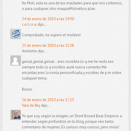
fio Moli, esta es una de tus maldades para que nos cortemos,
o para cualquier otro maquiaMolivélico plan.
24 de enero de 2010 a las 19:30
c.e.t.i.n.a.
dijo...
Comprobado, no supero el molitest
25 de enero de 2010 a las 11:58
Anónimo dijo...
genial,genial,genial...eres increible.lo q me he reido.leo
siempre todo lo q escribes aunk nunca comento.Me
encantas,eres la ironía personificada,y escribes de p.m sobre
cualquier tema.
Besos.
26 de enero de 2010 a las 17:23
Vara de Rey
dijo...
Yo que soy, según la imagen, un Short Boxed Bear. Empiezo a
entender, según profundizo en tu blog, porque veo tanto
comentario de mujeres. Es curioso muy curioso, pero mola!