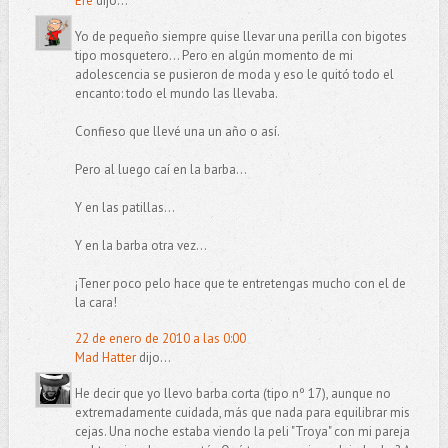
Efe
dijo...
Yo de pequeño siempre quise llevar una perilla con bigotes
tipo mosquetero... Pero en algún momento de mi
adolescencia se pusieron de moda y eso le quitó todo el
encanto: todo el mundo las llevaba.
Confieso que llevé una un año o así.
Pero al luego caí en la barba...
Y en las patillas...
Y en la barba otra vez...
¡Tener poco pelo hace que te entretengas mucho con el de
la cara!
22 de enero de 2010 a las 0:00
Mad Hatter
dijo...
He decir que yo llevo barba corta (tipo nº 17), aunque no
extremadamente cuidada, más que nada para equilibrar mis
cejas. Una noche estaba viendo la peli "Troya" con mi pareja