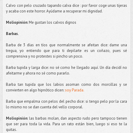
Calvo con pelo cruzado tapando calva dice : por favor coge unas tijeras
y acaba con este horror.
Ayúdame
a recuperar mi dignidad.
Moliopinión
: Me gustan los calvos dignos
Barbas.
Barba de 3 días en tíos que normalmente se afeitan dice:
dame
una
tregua, yo entiendo que para ti
depilarte
es un
coñazo
, pues sé
comprensiva y no protestes si pincho un poco.
Barba tupida y larga dice: no sé como he llegado aquí. Un día decidí no
afeitarme y ahora no sé como pararlo.
Barba tan tupida que los labios asoman como dos morcillas y se
convierten en algo hipnótico dicen:
soy Parada.
Barba que empalma con pelos del pecho dice: si tengo pelo por la cara
lo mismo no se dan cuenta del vello corporal.
Moliopinión
: las barbas
molan
, dan aspecto rudo pero tampoco tienen
que ser para toda la vida. Para un rato están bien, luego si eso te la
quitas.