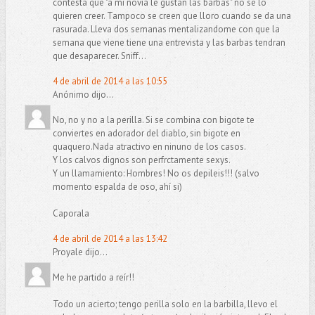
contesta que "a mi novia le gustan las barbas" no se lo
quieren creer. Tampoco se creen que lloro cuando se da una
rasurada. Lleva dos semanas mentalizandome con que la
semana que viene tiene una entrevista y las barbas tendran
que desaparecer. Sniff...
4 de abril de 2014 a las 10:55
Anónimo dijo...
No, no y no a la perilla. Si se combina con bigote te
conviertes en adorador del diablo, sin bigote en
quaquero.Nada atractivo en ninuno de los casos.
Y los calvos dignos son perfrctamente sexys.
Y un llamamiento: Hombres! No os depileis!!! (salvo
momento espalda de oso, ahí si)
Caporala
4 de abril de 2014 a las 13:42
Proyale dijo...
Me he partido a reír!!
Todo un acierto; tengo perilla solo en la barbilla, llevo el