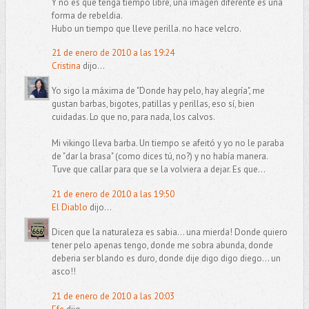
Y no es que tenga tiempo libre, una imagen diferente es una
forma de rebeldia.
Hubo un tiempo que lleve perilla. no hace velcro.
21 de enero de 2010 a las 19:24
Cristina
dijo...
Yo sigo la máxima de "Donde hay pelo, hay alegría", me
gustan barbas, bigotes, patillas y perillas, eso sí, bien
cuidadas. Lo que no, para nada, los calvos.
Mi vikingo lleva barba. Un tiempo se afeitó y yo no le paraba
de "dar la brasa" (como dices tú, no?) y no había manera.
Tuve que callar para que se la volviera a dejar. Es que...
21 de enero de 2010 a las 19:50
El Diablo
dijo...
Dicen que la naturaleza es sabia... una mierda! Donde quiero
tener pelo apenas tengo, donde me sobra abunda, donde
deberia ser blando es duro, donde dije digo digo diego... un
asco!!
21 de enero de 2010 a las 20:03