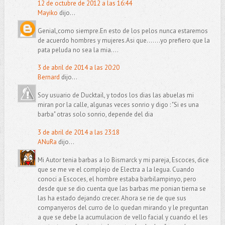
12 de octubre de 2012 a las 16:44
Mayiko
dijo...
Genial,como siempre.En esto de los pelos nunca estaremos
de acuerdo hombres y mujeres.Asi que.......yo prefiero que la
pata peluda no sea la mia....
3 de abril de 2014 a las 20:20
Bernard
dijo...
Soy usuario de Ducktail, y todos los dias las abuelas mi
miran por la calle, algunas veces sonrio y digo : "Si es una
barba" otras solo sonrio, depende del dia
3 de abril de 2014 a las 23:18
ANuRa
dijo...
Mi Autor tenia barbas a lo Bismarck y mi pareja, Escoces, dice
que se me ve el complejo de Electra a la legua. Cuando
conoci a Escoces, el hombre estaba barbilampinyo, pero
desde que se dio cuenta que las barbas me ponian tierna se
las ha estado dejando crecer. Ahora se rie de que sus
companyeros del curro de lo quedan mirando y le preguntan
a que se debe la acumulacion de vello facial y cuando el les