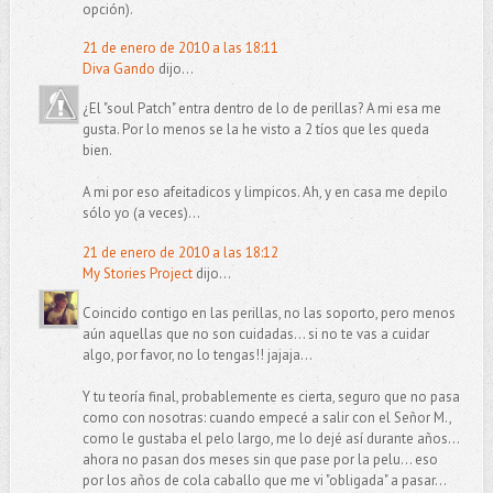
opción).
21 de enero de 2010 a las 18:11
Diva Gando
dijo...
¿El "soul Patch" entra dentro de lo de perillas? A mi esa me
gusta. Por lo menos se la he visto a 2 tíos que les queda
bien.
A mi por eso afeitadicos y limpicos. Ah, y en casa me depilo
sólo yo (a veces)...
21 de enero de 2010 a las 18:12
My Stories Project
dijo...
Coincido contigo en las perillas, no las soporto, pero menos
aún aquellas que no son cuidadas... si no te vas a cuidar
algo, por favor, no lo tengas!! jajaja...
Y tu teoría final, probablemente es cierta, seguro que no pasa
como con nosotras: cuando empecé a salir con el Señor M.,
como le gustaba el pelo largo, me lo dejé así durante años...
ahora no pasan dos meses sin que pase por la pelu... eso
por los años de cola caballo que me vi "obligada" a pasar...