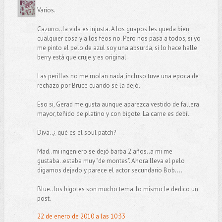
Varios.
Cazurro..la vida es injusta. A los guapos les queda bien
cualquier cosa y a los feos no. Pero nos pasa a todos, si yo
me pinto el pelo de azul soy una absurda, si lo hace halle
berry está que cruje y es original.
Las perillas no me molan nada, incluso tuve una epoca de
rechazo por Bruce cuando se la dejó.
Eso si, Gerad me gusta aunque aparezca vestido de fallera
mayor, teñido de platino y con bigote. La carne es debil.
Diva..¿ qué es el soul patch?
Mad..mi ingeniero se dejó barba 2 años..a mi me
gustaba..estaba muy "de montes". Ahora lleva el pelo
digamos dejado y parece el actor secundario Bob....
Blue..los bigotes son mucho tema. lo mismo le dedico un
post.
22 de enero de 2010 a las 10:33