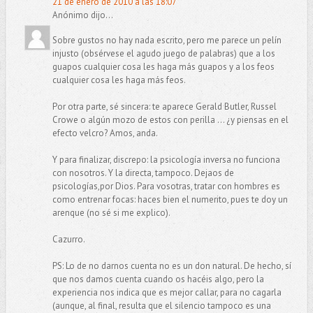
21 de enero de 2010 a las 18:07
Anónimo dijo...
Sobre gustos no hay nada escrito, pero me parece un pelín
injusto (obsérvese el agudo juego de palabras) que a los
guapos cualquier cosa les haga más guapos y a los feos
cualquier cosa les haga más feos.
Por otra parte, sé sincera: te aparece Gerald Butler, Russel
Crowe o algún mozo de estos con perilla ... ¿y piensas en el
efecto velcro? Amos, anda.
Y para finalizar, discrepo: la psicología inversa no funciona
con nosotros. Y la directa, tampoco. Dejaos de
psicologías,por Dios. Para vosotras, tratar con hombres es
como entrenar focas: haces bien el numerito, pues te doy un
arenque (no sé si me explico).
Cazurro.
PS: Lo de no darnos cuenta no es un don natural. De hecho, sí
que nos damos cuenta cuando os hacéis algo, pero la
experiencia nos indica que es mejor callar, para no cagarla
(aunque, al final, resulta que el silencio tampoco es una