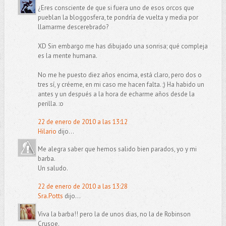
¿Eres consciente de que si fuera uno de esos orcos que
pueblan la bloggosfera, te pondría de vuelta y media por
llamarme descerebrado?
XD Sin embargo me has dibujado una sonrisa; qué compleja
es la mente humana.
No me he puesto diez años encima, está claro, pero dos o
tres sí, y créeme, en mi caso me hacen falta. ;) Ha habido un
antes y un después a la hora de echarme años desde la
perilla. :o
22 de enero de 2010 a las 13:12
Hilario
dijo...
Me alegra saber que hemos salido bien parados, yo y mi
barba.
Un saludo.
22 de enero de 2010 a las 13:28
Sra.Potts
dijo...
Viva la barba!! pero la de unos dias, no la de Robinson
Crusoe.