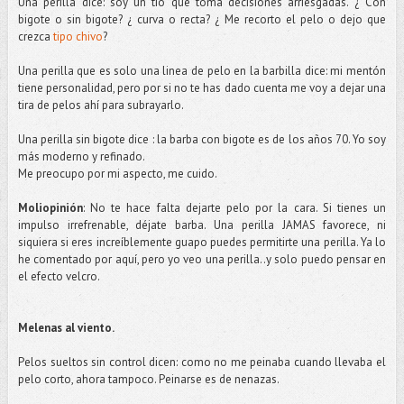
Una perilla dice: soy un tío que toma decisiones arriesgadas. ¿ Con
bigote o sin bigote? ¿ curva o recta? ¿ Me recorto el pelo o dejo que
crezca
tipo chivo
?
Una perilla que es solo una linea de pelo en la barbilla dice: mi mentón
tiene personalidad, pero por si no te has dado cuenta me voy a dejar una
tira de pelos ahí para subrayarlo.
Una perilla sin bigote dice : la barba con bigote es de los años 70. Yo soy
más moderno y refinado.
Me preocupo por mi aspecto, me cuido.
Moliopinión
: No te hace falta dejarte pelo por la cara. Si tienes un
impulso irrefrenable,
déjate
barba. Una perilla JAMAS favorece, ni
siquiera si eres increíblemente guapo puedes permitirte una perilla. Ya lo
he comentado por aquí, pero yo veo una perilla..y solo puedo pensar en
el efecto
velcro
.
Melenas al viento.
Pelos sueltos sin control dicen: como no me peinaba cuando llevaba el
pelo corto, ahora tampoco. Peinarse es de
nenazas
.