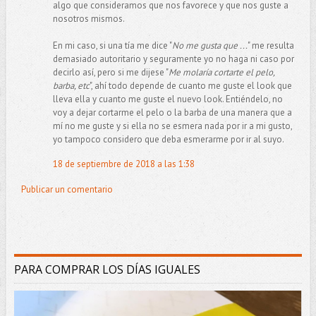
algo que consideramos que nos favorece y que nos guste a
nosotros mismos.
En mi caso, si una tía me dice "
No me gusta que ...
" me resulta
demasiado autoritario y seguramente yo no haga ni caso por
decirlo así, pero si me dijese "
Me molaría cortarte el pelo,
barba, etc
", ahí todo depende de cuanto me guste el look que
lleva ella y cuanto me guste el nuevo look. Entiéndelo, no
voy a dejar cortarme el pelo o la barba de una manera que a
mí no me guste y si ella no se esmera nada por ir a mi gusto,
yo tampoco considero que deba esmerarme por ir al suyo.
18 de septiembre de 2018 a las 1:38
Publicar un comentario
PARA COMPRAR LOS DÍAS IGUALES