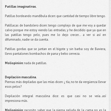
Patillas
imaginativas
.
Patillas
bordeando mandíbula dicen: que cantidad de tiempo libre tengo.
Patillacas
de bandolero dicen: tengo complejo de que me voy a quedar
calvo porque me estoy viendo las entradas, y he decidido que ya que en
las
patillas
tengo pelo, pues me lo dejo crecer... a ver si así en
difuminado, nadie se da cuenta.
Patillas
gordas que se juntan en el bigote y sin barba: soy de
Baviera
,
llevo pantalones bombachos de pana y bebo cerveza.
Moliopinión
: nada de
patillas
.
Depilación masculina.
Piernas más depiladas que las mías dicen: ¿ tía, no te da vergüenza llevar
esos pelos?
Depilación integral masculina dice: es que casi no se veía..
así
impresiona más.
Moliopinión
: necesito saber que la pierna peluda de la cama no es la