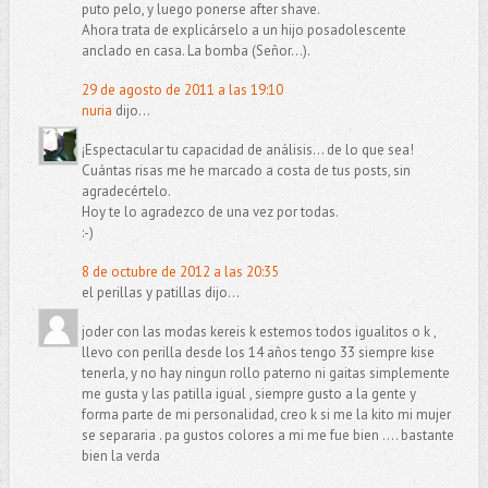
puto pelo, y luego ponerse after shave.
Ahora trata de explicárselo a un hijo posadolescente
anclado en casa. La bomba (Señor...).
29 de agosto de 2011 a las 19:10
nuria
dijo...
¡Espectacular tu capacidad de análisis... de lo que sea!
Cuántas risas me he marcado a costa de tus posts, sin
agradecértelo.
Hoy te lo agradezco de una vez por todas.
:-)
8 de octubre de 2012 a las 20:35
el perillas y patillas dijo...
joder con las modas kereis k estemos todos igualitos o k ,
llevo con perilla desde los 14 años tengo 33 siempre kise
tenerla, y no hay ningun rollo paterno ni gaitas simplemente
me gusta y las patilla igual , siempre gusto a la gente y
forma parte de mi personalidad, creo k si me la kito mi mujer
se separaria . pa gustos colores a mi me fue bien .... bastante
bien la verda