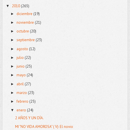
2010
(265)
▼
diciembre
(19)
►
noviembre
(21)
►
octubre
(20)
►
septiembre
(23)
►
agosto
(12)
►
julio
(22)
►
junio
(25)
►
mayo
(24)
►
abril
(27)
►
marzo
(23)
►
febrero
(25)
►
enero
(24)
▼
2 AÑOS Y UN DÍA.
MI "NO VIDA AMOROSA" ( V): El novio