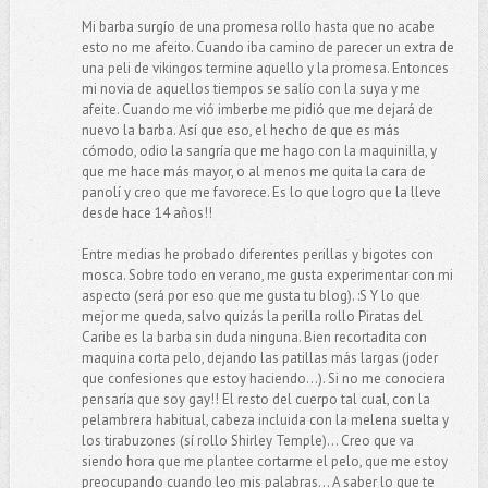
Mi barba surgío de una promesa rollo hasta que no acabe
esto no me afeito. Cuando iba camino de parecer un extra de
una peli de vikingos termine aquello y la promesa. Entonces
mi novia de aquellos tiempos se salío con la suya y me
afeite. Cuando me vió imberbe me pidió que me dejará de
nuevo la barba. Así que eso, el hecho de que es más
cómodo, odio la sangría que me hago con la maquinilla, y
que me hace más mayor, o al menos me quita la cara de
panolí y creo que me favorece. Es lo que logro que la lleve
desde hace 14 años!!
Entre medias he probado diferentes perillas y bigotes con
mosca. Sobre todo en verano, me gusta experimentar con mi
aspecto (será por eso que me gusta tu blog). :S Y lo que
mejor me queda, salvo quizás la perilla rollo Piratas del
Caribe es la barba sin duda ninguna. Bien recortadita con
maquina corta pelo, dejando las patillas más largas (joder
que confesiones que estoy haciendo...). Si no me conociera
pensaría que soy gay!! El resto del cuerpo tal cual, con la
pelambrera habitual, cabeza incluida con la melena suelta y
los tirabuzones (sí rollo Shirley Temple)... Creo que va
siendo hora que me plantee cortarme el pelo, que me estoy
preocupando cuando leo mis palabras... A saber lo que te