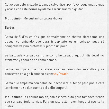
Calvo con pelo cruzado tapando calva dice : por favor coge unas tijeras
y acaba con este horror.
Ayúdame
a recuperar mi dignidad.
Moliopinión
: Me gustan los calvos dignos
Barbas.
Barba de 3 días en tíos que normalmente se afeitan dice:
dame
una
tregua, yo entiendo que para ti
depilarte
es un
coñazo
, pues sé
comprensiva y no protestes si pincho un poco.
Barba tupida y larga dice: no sé como he llegado aquí. Un día decidí no
afeitarme y ahora no sé como pararlo.
Barba tan tupida que los labios asoman como dos morcillas y se
convierten en algo hipnótico dicen:
soy Parada.
Barba que empalma con pelos del pecho dice: si tengo pelo por la cara
lo mismo no se dan cuenta del vello corporal.
Moliopinión
: las barbas
molan
, dan aspecto rudo pero tampoco tienen
que ser para toda la vida. Para un rato están bien, luego si eso te la
quitas.