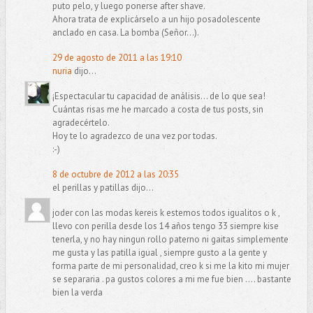
puto pelo, y luego ponerse after shave.
Ahora trata de explicárselo a un hijo posadolescente
anclado en casa. La bomba (Señor...).
29 de agosto de 2011 a las 19:10
nuria
dijo...
¡Espectacular tu capacidad de análisis... de lo que sea!
Cuántas risas me he marcado a costa de tus posts, sin
agradecértelo.
Hoy te lo agradezco de una vez por todas.
:-)
8 de octubre de 2012 a las 20:35
el perillas y patillas dijo...
joder con las modas kereis k estemos todos igualitos o k ,
llevo con perilla desde los 14 años tengo 33 siempre kise
tenerla, y no hay ningun rollo paterno ni gaitas simplemente
me gusta y las patilla igual , siempre gusto a la gente y
forma parte de mi personalidad, creo k si me la kito mi mujer
se separaria . pa gustos colores a mi me fue bien .... bastante
bien la verda