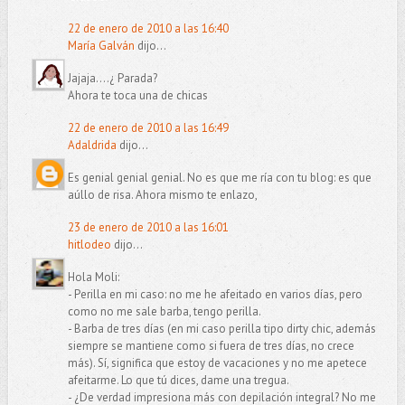
22 de enero de 2010 a las 16:40
María Galván
dijo...
Jajaja....¿ Parada?
Ahora te toca una de chicas
22 de enero de 2010 a las 16:49
Adaldrida
dijo...
Es genial genial genial. No es que me ría con tu blog: es que
aúllo de risa. Ahora mismo te enlazo,
23 de enero de 2010 a las 16:01
hitlodeo
dijo...
Hola Moli:
- Perilla en mi caso: no me he afeitado en varios días, pero
como no me sale barba, tengo perilla.
- Barba de tres días (en mi caso perilla tipo dirty chic, además
siempre se mantiene como si fuera de tres días, no crece
más). Sí, significa que estoy de vacaciones y no me apetece
afeitarme. Lo que tú dices, dame una tregua.
- ¿De verdad impresiona más con depilación integral? No me