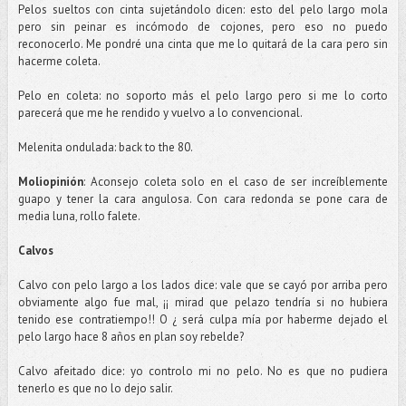
Pelos sueltos con cinta sujetándolo dicen: esto del pelo largo mola
pero sin peinar es incómodo de
cojones
, pero eso no puedo
reconocerlo. Me pondré una cinta que me lo quitará de la cara pero sin
hacerme coleta.
Pelo en coleta: no soporto más el pelo largo pero si me lo corto
parecerá que me he rendido y vuelvo a lo
convencional
.
Melenita
ondulada:
back
to
the
80.
Moliopinión
: Aconsejo coleta solo en el caso de ser
increíblemente
guapo y tener la cara angulosa. Con cara redonda se pone cara de
media luna, rollo
falete
.
Calvos
Calvo con pelo largo a los lados dice: vale que se cayó por arriba pero
obviamente algo fue mal, ¡¡ mirad que
pelazo
tendría si no hubiera
tenido ese contratiempo!! O ¿ será culpa mía por haberme dejado el
pelo largo hace 8 años en plan soy rebelde?
Calvo afeitado dice: yo controlo mi no pelo. No es que no pudiera
tenerlo es que no lo dejo salir.