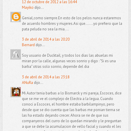
12 de octubre de 2012 a las 16:44
Mayiko
dijo...
Genial,como siempre.En esto de los pelos nunca estaremos
de acuerdo hombres y mujeres.Asi que.......yo prefiero que la
pata peluda no sea la mia....
3 de abril de 2014 a las 20:20
Bernard
dijo...
Soy usuario de Ducktail, y todos los dias las abuelas mi
miran por la calle, algunas veces sonrio y digo : "Si es una
barba" otras solo sonrio, depende del dia
3 de abril de 2014 a las 23:18
ANuRa
dijo...
Mi Autor tenia barbas a lo Bismarck y mi pareja, Escoces, dice
que se me ve el complejo de Electra a la legua. Cuando
conoci a Escoces, el hombre estaba barbilampinyo, pero
desde que se dio cuenta que las barbas me ponian tierna se
las ha estado dejando crecer. Ahora se rie de que sus
companyeros del curro de lo quedan mirando y le preguntan
a que se debe la acumulacion de vello facial y cuando el les