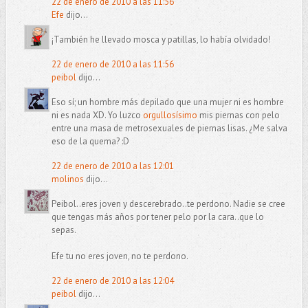
22 de enero de 2010 a las 11:56
Efe
dijo...
¡También he llevado mosca y patillas, lo había olvidado!
22 de enero de 2010 a las 11:56
peibol
dijo...
Eso sí; un hombre más depilado que una mujer ni es hombre
ni es nada XD. Yo luzco
orgullosísimo
mis piernas con pelo
entre una masa de metrosexuales de piernas lisas. ¿Me salva
eso de la quema? :D
22 de enero de 2010 a las 12:01
molinos
dijo...
Peibol..eres joven y descerebrado..te perdono. Nadie se cree
que tengas más años por tener pelo por la cara..que lo
sepas.
Efe tu no eres joven, no te perdono.
22 de enero de 2010 a las 12:04
peibol
dijo...