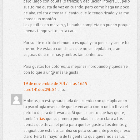
pelo largo con coleta (o trenza) y depilación integral. El pelo
suelto me gusta de vez en cuando, pero como haga un poco
de aire, coleta o trenza al canto, que lo tengo rizado y se me
enreda un montón.
Las patillas no me van, y la barba completa no puedo porque
apenas tengo vello en la cara.
Por suerte no todo el mundo es igual y no piensa y siente lo
mismo. He estado con chicas que no se depilaban, eran
seguras de sí mismas y ambos tan contentos.
Para gustos los colores, lo mejor es ir probando y quedarse
con lo que a un@ más le gusta.
19 de noviembre de 2017 a las 16:19
euro141doc09tc83
dijo...
Molinos, no estoy para nada de acuerdo con que aplicando
la psicología inversa de que te encanta como un tío lleva el
pelo lo dejará de llevar así. Sí que es cierto que hay gente,
también
tías
que su primera prioridad es dejar claro a los
demás que llevan el pelo para que les guste a los demás y,
al igual que esta tía, cambia su pelo solamente por dejar eso
claro. Pero la mayoría de la gente lo que queremos es lucir