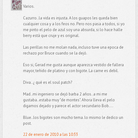
Varios.
Cazurro..la vida es injusta. A los guapos les queda bien
cualquier cosa y a los feos no. Pero nos pasa a todos, si yo
me pinto el pelo de azul soy una absurda, si lo hace halle
berry está que cruje y es original.
Las perillas no me molan nada, incluso tuve una epoca de
rechazo por Bruce cuando se la dejó.
Eso si, Gerad me gusta aunque aparezca vestido de fallera
mayor, teñido de platino y con bigote. La carne es debil.
Diva..¿ qué es el soul patch?
Mad..mi ingeniero se dejó barba 2 años..a mi me
gustaba..estaba muy "de montes". Ahora lleva el pelo
digamos dejado y parece el actor secundario Bob....
Blue..los bigotes son mucho tema. lo mismo le dedico un
post.
22 de enero de 2010 a las 10:33