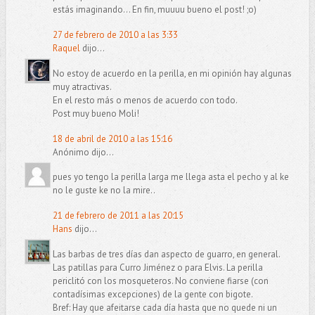
estás imaginando... En fin, muuuu bueno el post! ;o)
27 de febrero de 2010 a las 3:33
Raquel
dijo...
No estoy de acuerdo en la perilla, en mi opinión hay algunas
muy atractivas.
En el resto más o menos de acuerdo con todo.
Post muy bueno Moli!
18 de abril de 2010 a las 15:16
Anónimo dijo...
pues yo tengo la perilla larga me llega asta el pecho y al ke
no le guste ke no la mire..
21 de febrero de 2011 a las 20:15
Hans
dijo...
Las barbas de tres días dan aspecto de guarro, en general.
Las patillas para Curro Jiménez o para Elvis. La perilla
periclitó con los mosqueteros. No conviene fiarse (con
contadísimas excepciones) de la gente con bigote.
Bref: Hay que afeitarse cada día hasta que no quede ni un