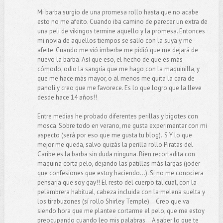
Mi barba surgío de una promesa rollo hasta que no acabe
esto no me afeito. Cuando iba camino de parecer un extra de
una peli de vikingos termine aquello y la promesa. Entonces
mi novia de aquellos tiempos se salío con la suya y me
afeite. Cuando me vió imberbe me pidió que me dejará de
nuevo la barba. Así que eso, el hecho de que es más
cómodo, odio la sangría que me hago con la maquinilla, y
que me hace más mayor, o al menos me quita la cara de
panolí y creo que me favorece. Es lo que logro que la lleve
desde hace 14 años!!
Entre medias he probado diferentes perillas y bigotes con
mosca. Sobre todo en verano, me gusta experimentar con mi
aspecto (será por eso que me gusta tu blog). :S Y lo que
mejor me queda, salvo quizás la perilla rollo Piratas del
Caribe es la barba sin duda ninguna. Bien recortadita con
maquina corta pelo, dejando las patillas más largas (joder
que confesiones que estoy haciendo...). Si no me conociera
pensaría que soy gay!! El resto del cuerpo tal cual, con la
pelambrera habitual, cabeza incluida con la melena suelta y
los tirabuzones (sí rollo Shirley Temple)... Creo que va
siendo hora que me plantee cortarme el pelo, que me estoy
preocupando cuando leo mis palabras... A saber lo que te