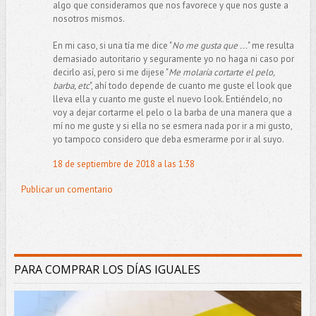
algo que consideramos que nos favorece y que nos guste a
nosotros mismos.
En mi caso, si una tía me dice "
No me gusta que ...
" me resulta
demasiado autoritario y seguramente yo no haga ni caso por
decirlo así, pero si me dijese "
Me molaría cortarte el pelo,
barba, etc
", ahí todo depende de cuanto me guste el look que
lleva ella y cuanto me guste el nuevo look. Entiéndelo, no
voy a dejar cortarme el pelo o la barba de una manera que a
mí no me guste y si ella no se esmera nada por ir a mi gusto,
yo tampoco considero que deba esmerarme por ir al suyo.
18 de septiembre de 2018 a las 1:38
Publicar un comentario
PARA COMPRAR LOS DÍAS IGUALES