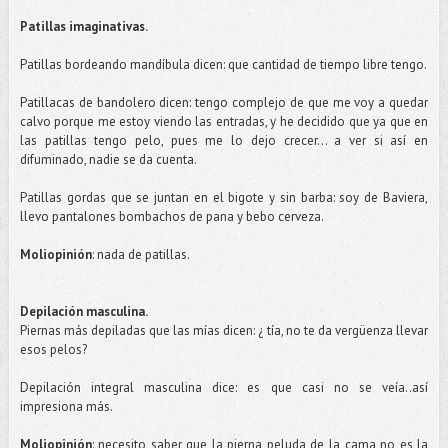
Patillas
imaginativas
.
Patillas
bordeando mandíbula dicen: que cantidad de tiempo libre tengo.
Patillacas
de bandolero dicen: tengo complejo de que me voy a quedar
calvo porque me estoy viendo las entradas, y he decidido que ya que en
las
patillas
tengo pelo, pues me lo dejo crecer... a ver si así en
difuminado, nadie se da cuenta.
Patillas
gordas que se juntan en el bigote y sin barba: soy de
Baviera
,
llevo pantalones bombachos de pana y bebo cerveza.
Moliopinión
: nada de
patillas
.
Depilación masculina.
Piernas más depiladas que las mías dicen: ¿ tía, no te da vergüenza llevar
esos pelos?
Depilación integral masculina dice: es que casi no se veía..
así
impresiona más.
Moliopinión
: necesito saber que la pierna peluda de la cama no es la