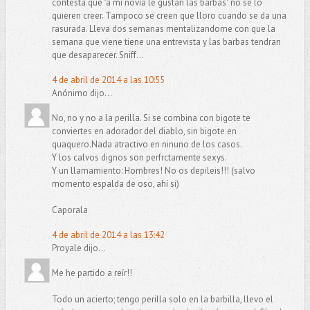
contesta que "a mi novia le gustan las barbas" no se lo
quieren creer. Tampoco se creen que lloro cuando se da una
rasurada. Lleva dos semanas mentalizandome con que la
semana que viene tiene una entrevista y las barbas tendran
que desaparecer. Sniff...
4 de abril de 2014 a las 10:55
Anónimo dijo...
No, no y no a la perilla. Si se combina con bigote te
conviertes en adorador del diablo, sin bigote en
quaquero.Nada atractivo en ninuno de los casos.
Y los calvos dignos son perfrctamente sexys.
Y un llamamiento: Hombres! No os depileis!!! (salvo
momento espalda de oso, ahí si)
Caporala
4 de abril de 2014 a las 13:42
Proyale dijo...
Me he partido a reír!!
Todo un acierto; tengo perilla solo en la barbilla, llevo el