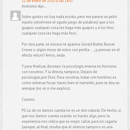
21 de enero de 2010 a las 18:07
Anónimo dijo...
Sobre gustos no hay nada escrito, pero me parece un pelín
injusto (obsérvese el agudo juego de palabras) que a los
guapos cualquier cosa les haga más guapos y a los feos
cualquier cosa les haga más feos.
Por otra parte, sé sincera: te aparece Gerald Butler, Russel
Crowe o algún mozo de estos con perilla ... ¿y piensas en el
efecto velcro? Amos, anda.
Y para finalizar, discrepo: la psicología inversa no funciona
con nosotros. Y la directa, tampoco. Dejaos de
psicologías,por Dios. Para vosotras, tratar con hombres es
como entrenar focas: haces bien el numerito, pues te doy un
arenque (no sé si me explico).
Cazurro.
PS: Lo de no darnos cuenta no es un don natural. De hecho, sí
que nos damos cuenta cuando os hacéis algo, pero la
experiencia nos indica que es mejor callar, para no cagarla
(aunque, al final, resulta que el silencio tampoco es una