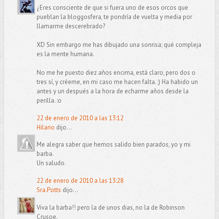
¿Eres consciente de que si fuera uno de esos orcos que
pueblan la bloggosfera, te pondría de vuelta y media por
llamarme descerebrado?
XD Sin embargo me has dibujado una sonrisa; qué compleja
es la mente humana.
No me he puesto diez años encima, está claro, pero dos o
tres sí, y créeme, en mi caso me hacen falta. ;) Ha habido un
antes y un después a la hora de echarme años desde la
perilla. :o
22 de enero de 2010 a las 13:12
Hilario
dijo...
Me alegra saber que hemos salido bien parados, yo y mi
barba.
Un saludo.
22 de enero de 2010 a las 13:28
Sra.Potts
dijo...
Viva la barba!! pero la de unos dias, no la de Robinson
Crusoe.