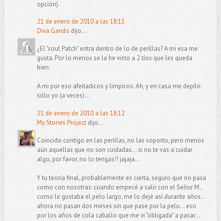
opción).
21 de enero de 2010 a las 18:11
Diva Gando
dijo...
¿El "soul Patch" entra dentro de lo de perillas? A mi esa me
gusta. Por lo menos se la he visto a 2 tíos que les queda
bien.
A mi por eso afeitadicos y limpicos. Ah, y en casa me depilo
sólo yo (a veces)...
21 de enero de 2010 a las 18:12
My Stories Project
dijo...
Coincido contigo en las perillas, no las soporto, pero menos
aún aquellas que no son cuidadas... si no te vas a cuidar
algo, por favor, no lo tengas!! jajaja...
Y tu teoría final, probablemente es cierta, seguro que no pasa
como con nosotras: cuando empecé a salir con el Señor M.,
como le gustaba el pelo largo, me lo dejé así durante años...
ahora no pasan dos meses sin que pase por la pelu... eso
por los años de cola caballo que me vi "obligada" a pasar...