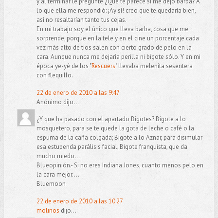
y al terminar le pregunté ¿Qué te parece si me dejo barba? A
lo que ella me respondió: ¡Ay sí! creo que te quedaría bien,
así no resaltarían tanto tus cejas.
En mi trabajo soy el único que lleva barba, cosa que me
sorprende, porque en la tele y en el cine un porcentaje cada
vez más alto de tíos salen con cierto grado de pelo en la
cara. Aunque nunca me dejaría perilla ni bigote sólo. Y en mi
época ye-yé de los "
Rescuers
" llevaba melenita sesentera
con flequillo.
22 de enero de 2010 a las 9:47
Anónimo dijo...
¿Y que ha pasado con el apartado Bigotes? Bigote a lo
mosquetero, para se te quede la gota de leche o café o la
espuma de la caña colgada; Bigote a lo Aznar, para disimular
esa estupenda parálisis facial; Bigote franquista, que da
mucho miedo....
Blueopinión.- Si no eres Indiana Jones, cuanto menos pelo en
la cara mejor....
Bluemoon
22 de enero de 2010 a las 10:27
molinos
dijo...