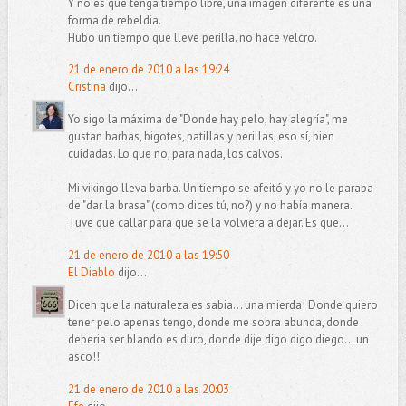
Y no es que tenga tiempo libre, una imagen diferente es una
forma de rebeldia.
Hubo un tiempo que lleve perilla. no hace velcro.
21 de enero de 2010 a las 19:24
Cristina
dijo...
Yo sigo la máxima de "Donde hay pelo, hay alegría", me
gustan barbas, bigotes, patillas y perillas, eso sí, bien
cuidadas. Lo que no, para nada, los calvos.
Mi vikingo lleva barba. Un tiempo se afeitó y yo no le paraba
de "dar la brasa" (como dices tú, no?) y no había manera.
Tuve que callar para que se la volviera a dejar. Es que...
21 de enero de 2010 a las 19:50
El Diablo
dijo...
Dicen que la naturaleza es sabia... una mierda! Donde quiero
tener pelo apenas tengo, donde me sobra abunda, donde
deberia ser blando es duro, donde dije digo digo diego... un
asco!!
21 de enero de 2010 a las 20:03