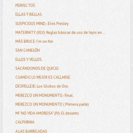
PERFECTOS
ELLAS Y BELLAS
SUSPICIOUS MIND.- Elvis Presley
MATERNITY (XLV): Reglas básicas de uso de hijos en...
MÁS BRUCE: I´m on fire
SAN CANELÓN
ELLOS Y VELLOS.
SACÁNDONOS DE QUICIO.
CUANDO LO MEJOR ES CALLARSE
DESPELLEJE: Los Globos de Oro.
MEREZCO UN MONUMENTO.- Final.
MEREZCO UN MONUMENTO ( Primera parte)
MI "NO VIDA AMOROSA" (IV): El desierto
CALPURNIA
A LAS BARRICADAS