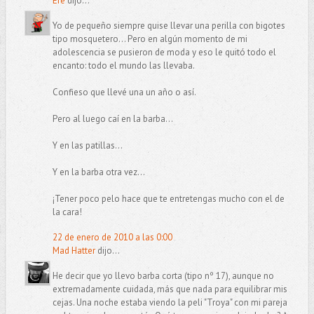
Efe
dijo...
Yo de pequeño siempre quise llevar una perilla con bigotes
tipo mosquetero... Pero en algún momento de mi
adolescencia se pusieron de moda y eso le quitó todo el
encanto: todo el mundo las llevaba.
Confieso que llevé una un año o así.
Pero al luego caí en la barba...
Y en las patillas...
Y en la barba otra vez...
¡Tener poco pelo hace que te entretengas mucho con el de
la cara!
22 de enero de 2010 a las 0:00
Mad Hatter
dijo...
He decir que yo llevo barba corta (tipo nº 17), aunque no
extremadamente cuidada, más que nada para equilibrar mis
cejas. Una noche estaba viendo la peli "Troya" con mi pareja