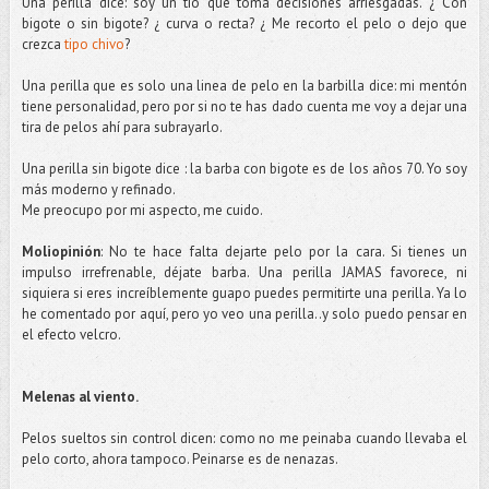
Una perilla dice: soy un tío que toma decisiones arriesgadas. ¿ Con
bigote o sin bigote? ¿ curva o recta? ¿ Me recorto el pelo o dejo que
crezca
tipo chivo
?
Una perilla que es solo una linea de pelo en la barbilla dice: mi mentón
tiene personalidad, pero por si no te has dado cuenta me voy a dejar una
tira de pelos ahí para subrayarlo.
Una perilla sin bigote dice : la barba con bigote es de los años 70. Yo soy
más moderno y refinado.
Me preocupo por mi aspecto, me cuido.
Moliopinión
: No te hace falta dejarte pelo por la cara. Si tienes un
impulso irrefrenable,
déjate
barba. Una perilla JAMAS favorece, ni
siquiera si eres increíblemente guapo puedes permitirte una perilla. Ya lo
he comentado por aquí, pero yo veo una perilla..y solo puedo pensar en
el efecto
velcro
.
Melenas al viento.
Pelos sueltos sin control dicen: como no me peinaba cuando llevaba el
pelo corto, ahora tampoco. Peinarse es de
nenazas
.