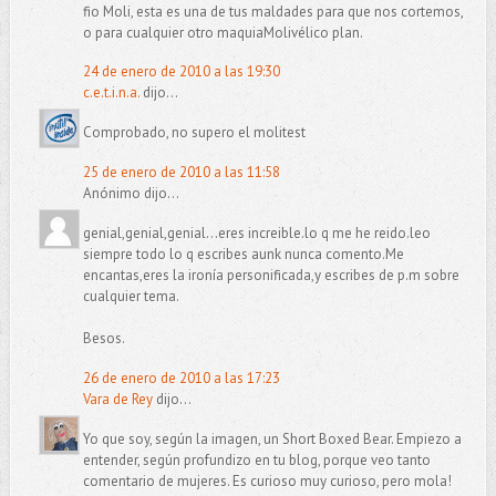
fio Moli, esta es una de tus maldades para que nos cortemos,
o para cualquier otro maquiaMolivélico plan.
24 de enero de 2010 a las 19:30
c.e.t.i.n.a.
dijo...
Comprobado, no supero el molitest
25 de enero de 2010 a las 11:58
Anónimo dijo...
genial,genial,genial...eres increible.lo q me he reido.leo
siempre todo lo q escribes aunk nunca comento.Me
encantas,eres la ironía personificada,y escribes de p.m sobre
cualquier tema.
Besos.
26 de enero de 2010 a las 17:23
Vara de Rey
dijo...
Yo que soy, según la imagen, un Short Boxed Bear. Empiezo a
entender, según profundizo en tu blog, porque veo tanto
comentario de mujeres. Es curioso muy curioso, pero mola!