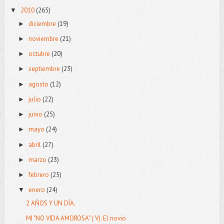
2010
(265)
▼
diciembre
(19)
►
noviembre
(21)
►
octubre
(20)
►
septiembre
(23)
►
agosto
(12)
►
julio
(22)
►
junio
(25)
►
mayo
(24)
►
abril
(27)
►
marzo
(23)
►
febrero
(25)
►
enero
(24)
▼
2 AÑOS Y UN DÍA.
MI "NO VIDA AMOROSA" ( V): El novio