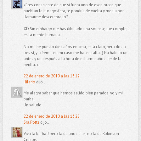
¿Eres consciente de que si fuera uno de esos orcos que
pueblan la bloggosfera, te pondría de vuelta y media por
llamarme descerebrado?
XD Sin embargo me has dibujado una sonrisa; qué compleja
es la mente humana.
No me he puesto diez años encima, está claro, pero dos o
tres sí, y créeme, en mi caso me hacen falta. ;) Ha habido un
antes y un después a la hora de echarme años desde la
perilla. :o
22 de enero de 2010 a las 13:12
Hilario
dijo...
Me alegra saber que hemos salido bien parados, yo y mi
barba.
Un saludo.
22 de enero de 2010 a las 13:28
Sra.Potts
dijo...
Viva la barba!! pero la de unos dias, no la de Robinson
Crusoe.