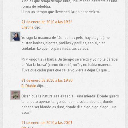
Y no es que tenga tiempo libre, una imagen diferente es una
forma de rebeldia.
Hubo un tiempo que lleve perilla. no hace velcro.
21 de enero de 2010 a las 19:24
Cristina
dijo...
Yo sigo la máxima de "Donde hay pelo, hay alegría", me
gustan barbas, bigotes, patillas y perillas, eso sí, bien
cuidadas. Lo que no, para nada, los calvos.
Mi vikingo lleva barba. Un tiempo se afeitó y yo no le paraba
de "dar la brasa" (como dices tú, no?) y no había manera.
Tuve que callar para que se la volviera a dejar. Es que...
21 de enero de 2010 a las 19:50
El Diablo
dijo...
Dicen que la naturaleza es sabia... una mierda! Donde quiero
tener pelo apenas tengo, donde me sobra abunda, donde
deberia ser blando es duro, donde dije digo digo diego... un
asco!!
21 de enero de 2010 a las 20:03