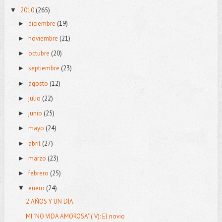
2010
(265)
▼
diciembre
(19)
►
noviembre
(21)
►
octubre
(20)
►
septiembre
(23)
►
agosto
(12)
►
julio
(22)
►
junio
(25)
►
mayo
(24)
►
abril
(27)
►
marzo
(23)
►
febrero
(25)
►
enero
(24)
▼
2 AÑOS Y UN DÍA.
MI "NO VIDA AMOROSA" ( V): El novio