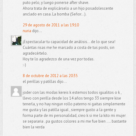
puto pelo, y luego ponerse after shave.
Ahora trata de explicárselo a un hijo posadolescente
anclado en casa. La bomba (Señor...).
29 de agosto de 2011 a las 19:10
nuria
dijo...
¡Espectacular tu capacidad de análisis... de lo que sea!
Cuántas risas me he marcado a costa de tus posts, sin
agradecértelo.
Hoy te lo agradezco de una vez por todas.
:-)
8 de octubre de 2012 a las 20:35
el perillas y patillas dijo...
joder con las modas kereis k estemos todos igualitos o k ,
llevo con perilla desde los 14 años tengo 33 siempre kise
tenerla, y no hay ningun rollo paterno ni gaitas simplemente
me gusta y las patilla igual , siempre gusto a la gente y
forma parte de mi personalidad, creo k si me la kito mi mujer
se separaria . pa gustos colores a mi me fue bien .... bastante
bien la verda