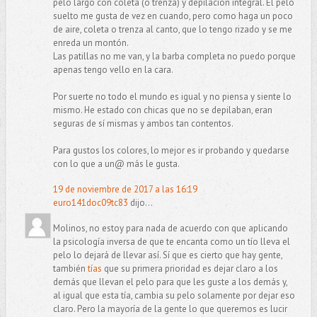
pelo largo con coleta (o trenza) y depilación integral. El pelo
suelto me gusta de vez en cuando, pero como haga un poco
de aire, coleta o trenza al canto, que lo tengo rizado y se me
enreda un montón.
Las patillas no me van, y la barba completa no puedo porque
apenas tengo vello en la cara.
Por suerte no todo el mundo es igual y no piensa y siente lo
mismo. He estado con chicas que no se depilaban, eran
seguras de sí mismas y ambos tan contentos.
Para gustos los colores, lo mejor es ir probando y quedarse
con lo que a un@ más le gusta.
19 de noviembre de 2017 a las 16:19
euro141doc09tc83
dijo...
Molinos, no estoy para nada de acuerdo con que aplicando
la psicología inversa de que te encanta como un tío lleva el
pelo lo dejará de llevar así. Sí que es cierto que hay gente,
también
tías
que su primera prioridad es dejar claro a los
demás que llevan el pelo para que les guste a los demás y,
al igual que esta tía, cambia su pelo solamente por dejar eso
claro. Pero la mayoría de la gente lo que queremos es lucir