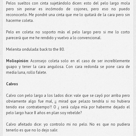
Pelos sueltos con cinta sujetándolo dicen: esto del pelo largo mola
pero sin peinar es incómodo de
cojones
, pero eso no puedo
reconocerlo. Me pondré una cinta que me lo quitará de la cara pero sin
hacerme coleta.
Pelo en coleta: no soporto más el pelo largo pero si me lo corto
parecerá que me he rendido y vuelvo a lo
convencional
.
Melenita
ondulada:
back
to
the
80.
Moliopinión
: Aconsejo coleta solo en el caso de ser
increíblemente
guapo y tener la cara angulosa. Con cara redonda se pone cara de
media luna, rollo
falete
.
Calvos
Calvo con pelo largo a los lados dice: vale que se cayó por arriba pero
obviamente algo fue mal, ¡¡ mirad que
pelazo
tendría si no hubiera
tenido ese contratiempo!! O ¿ será culpa mía por haberme dejado el
pelo largo hace 8 años en plan soy rebelde?
Calvo afeitado dice: yo controlo mi no pelo. No es que no pudiera
tenerlo es que no lo dejo salir.