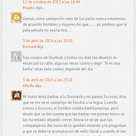
12 de octubre de 2012 a las 16:44
Mayiko
dijo...
Genial,como siempre.En esto de los pelos nunca estaremos
de acuerdo hombres y mujeres.Asi que.......yo prefiero que la
pata peluda no sea la mia....
3 de abril de 2014 a las 20:20
Bernard
dijo...
Soy usuario de Ducktail, y todos los dias las abuelas mi
miran por la calle, algunas veces sonrio y digo : "Si es una
barba" otras solo sonrio, depende del dia
3 de abril de 2014 a las 23:18
ANuRa
dijo...
Mi Autor tenia barbas a lo Bismarck y mi pareja, Escoces, dice
que se me ve el complejo de Electra a la legua. Cuando
conoci a Escoces, el hombre estaba barbilampinyo, pero
desde que se dio cuenta que las barbas me ponian tierna se
las ha estado dejando crecer. Ahora se rie de que sus
companyeros del curro de lo quedan mirando y le preguntan
a que se debe la acumulacion de vello facial y cuando el les