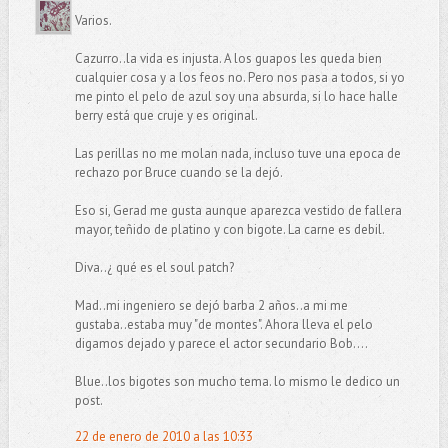
Varios.
Cazurro..la vida es injusta. A los guapos les queda bien
cualquier cosa y a los feos no. Pero nos pasa a todos, si yo
me pinto el pelo de azul soy una absurda, si lo hace halle
berry está que cruje y es original.
Las perillas no me molan nada, incluso tuve una epoca de
rechazo por Bruce cuando se la dejó.
Eso si, Gerad me gusta aunque aparezca vestido de fallera
mayor, teñido de platino y con bigote. La carne es debil.
Diva..¿ qué es el soul patch?
Mad..mi ingeniero se dejó barba 2 años..a mi me
gustaba..estaba muy "de montes". Ahora lleva el pelo
digamos dejado y parece el actor secundario Bob....
Blue..los bigotes son mucho tema. lo mismo le dedico un
post.
22 de enero de 2010 a las 10:33