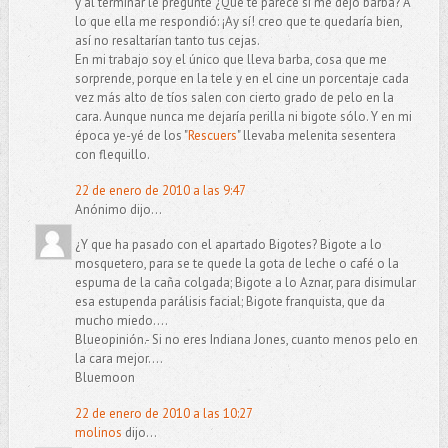
y al terminar le pregunté ¿Qué te parece si me dejo barba? A
lo que ella me respondió: ¡Ay sí! creo que te quedaría bien,
así no resaltarían tanto tus cejas.
En mi trabajo soy el único que lleva barba, cosa que me
sorprende, porque en la tele y en el cine un porcentaje cada
vez más alto de tíos salen con cierto grado de pelo en la
cara. Aunque nunca me dejaría perilla ni bigote sólo. Y en mi
época ye-yé de los "
Rescuers
" llevaba melenita sesentera
con flequillo.
22 de enero de 2010 a las 9:47
Anónimo dijo...
¿Y que ha pasado con el apartado Bigotes? Bigote a lo
mosquetero, para se te quede la gota de leche o café o la
espuma de la caña colgada; Bigote a lo Aznar, para disimular
esa estupenda parálisis facial; Bigote franquista, que da
mucho miedo....
Blueopinión.- Si no eres Indiana Jones, cuanto menos pelo en
la cara mejor....
Bluemoon
22 de enero de 2010 a las 10:27
molinos
dijo...