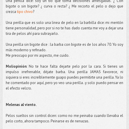
Una perilla dice: soy un tío que toma decisiones arriesgadas. ¿ Con
bigote o sin bigote? ¿ curva o recta? ¿ Me recorto el pelo o dejo que
crezca
tipo chivo
?
Una perilla que es solo una linea de pelo en la barbilla dice: mi mentón
tiene personalidad, pero por si no te has dado cuenta me voy a dejar una
tira de pelos ahí para subrayarlo.
Una perilla sin bigote dice : la barba con bigote es de los años 70. Yo soy
más moderno y refinado.
Me preocupo por mi aspecto, me cuido.
Moliopinión
: No te hace falta dejarte pelo por la cara. Si tienes un
impulso irrefrenable,
déjate
barba. Una perilla JAMAS favorece, ni
siquiera si eres increíblemente guapo puedes permitirte una perilla. Ya lo
he comentado por aquí, pero yo veo una perilla..y solo puedo pensar en
el efecto
velcro
.
Melenas al viento.
Pelos sueltos sin control dicen: como no me peinaba cuando llevaba el
pelo corto, ahora tampoco. Peinarse es de
nenazas
.