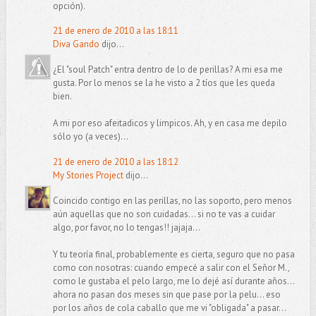
opción).
21 de enero de 2010 a las 18:11
Diva Gando
dijo...
¿El "soul Patch" entra dentro de lo de perillas? A mi esa me
gusta. Por lo menos se la he visto a 2 tíos que les queda
bien.
A mi por eso afeitadicos y limpicos. Ah, y en casa me depilo
sólo yo (a veces)...
21 de enero de 2010 a las 18:12
My Stories Project
dijo...
Coincido contigo en las perillas, no las soporto, pero menos
aún aquellas que no son cuidadas... si no te vas a cuidar
algo, por favor, no lo tengas!! jajaja...
Y tu teoría final, probablemente es cierta, seguro que no pasa
como con nosotras: cuando empecé a salir con el Señor M.,
como le gustaba el pelo largo, me lo dejé así durante años...
ahora no pasan dos meses sin que pase por la pelu... eso
por los años de cola caballo que me vi "obligada" a pasar...