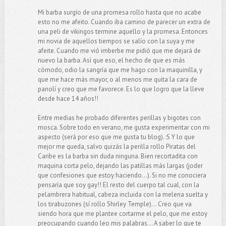
Mi barba surgío de una promesa rollo hasta que no acabe
esto no me afeito. Cuando iba camino de parecer un extra de
una peli de vikingos termine aquello y la promesa. Entonces
mi novia de aquellos tiempos se salío con la suya y me
afeite. Cuando me vió imberbe me pidió que me dejará de
nuevo la barba. Así que eso, el hecho de que es más
cómodo, odio la sangría que me hago con la maquinilla, y
que me hace más mayor, o al menos me quita la cara de
panolí y creo que me favorece. Es lo que logro que la lleve
desde hace 14 años!!
Entre medias he probado diferentes perillas y bigotes con
mosca. Sobre todo en verano, me gusta experimentar con mi
aspecto (será por eso que me gusta tu blog). :S Y lo que
mejor me queda, salvo quizás la perilla rollo Piratas del
Caribe es la barba sin duda ninguna. Bien recortadita con
maquina corta pelo, dejando las patillas más largas (joder
que confesiones que estoy haciendo...). Si no me conociera
pensaría que soy gay!! El resto del cuerpo tal cual, con la
pelambrera habitual, cabeza incluida con la melena suelta y
los tirabuzones (sí rollo Shirley Temple)... Creo que va
siendo hora que me plantee cortarme el pelo, que me estoy
preocupando cuando leo mis palabras... A saber lo que te