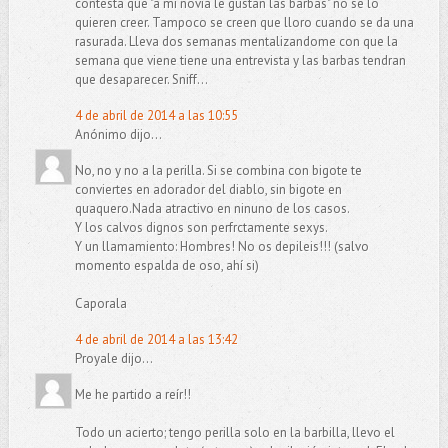
contesta que "a mi novia le gustan las barbas" no se lo
quieren creer. Tampoco se creen que lloro cuando se da una
rasurada. Lleva dos semanas mentalizandome con que la
semana que viene tiene una entrevista y las barbas tendran
que desaparecer. Sniff...
4 de abril de 2014 a las 10:55
Anónimo dijo...
No, no y no a la perilla. Si se combina con bigote te
conviertes en adorador del diablo, sin bigote en
quaquero.Nada atractivo en ninuno de los casos.
Y los calvos dignos son perfrctamente sexys.
Y un llamamiento: Hombres! No os depileis!!! (salvo
momento espalda de oso, ahí si)
Caporala
4 de abril de 2014 a las 13:42
Proyale dijo...
Me he partido a reír!!
Todo un acierto; tengo perilla solo en la barbilla, llevo el