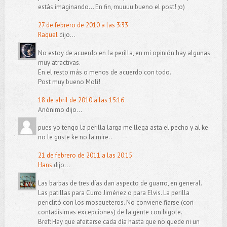
estás imaginando... En fin, muuuu bueno el post! ;o)
27 de febrero de 2010 a las 3:33
Raquel
dijo...
No estoy de acuerdo en la perilla, en mi opinión hay algunas
muy atractivas.
En el resto más o menos de acuerdo con todo.
Post muy bueno Moli!
18 de abril de 2010 a las 15:16
Anónimo dijo...
pues yo tengo la perilla larga me llega asta el pecho y al ke
no le guste ke no la mire..
21 de febrero de 2011 a las 20:15
Hans
dijo...
Las barbas de tres días dan aspecto de guarro, en general.
Las patillas para Curro Jiménez o para Elvis. La perilla
periclitó con los mosqueteros. No conviene fiarse (con
contadísimas excepciones) de la gente con bigote.
Bref: Hay que afeitarse cada día hasta que no quede ni un