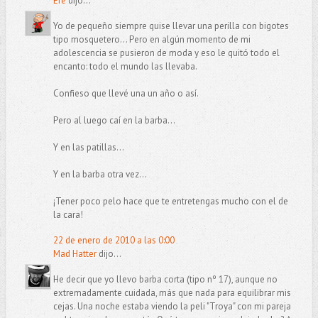
Efe
dijo...
Yo de pequeño siempre quise llevar una perilla con bigotes
tipo mosquetero... Pero en algún momento de mi
adolescencia se pusieron de moda y eso le quitó todo el
encanto: todo el mundo las llevaba.
Confieso que llevé una un año o así.
Pero al luego caí en la barba...
Y en las patillas...
Y en la barba otra vez...
¡Tener poco pelo hace que te entretengas mucho con el de
la cara!
22 de enero de 2010 a las 0:00
Mad Hatter
dijo...
He decir que yo llevo barba corta (tipo nº 17), aunque no
extremadamente cuidada, más que nada para equilibrar mis
cejas. Una noche estaba viendo la peli "Troya" con mi pareja