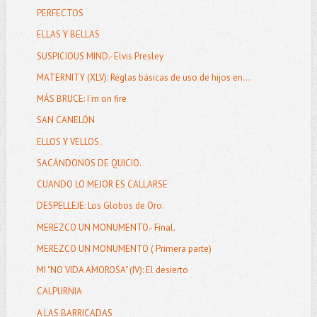
PERFECTOS
ELLAS Y BELLAS
SUSPICIOUS MIND.- Elvis Presley
MATERNITY (XLV): Reglas básicas de uso de hijos en...
MÁS BRUCE: I´m on fire
SAN CANELÓN
ELLOS Y VELLOS.
SACÁNDONOS DE QUICIO.
CUANDO LO MEJOR ES CALLARSE
DESPELLEJE: Los Globos de Oro.
MEREZCO UN MONUMENTO.- Final.
MEREZCO UN MONUMENTO ( Primera parte)
MI "NO VIDA AMOROSA" (IV): El desierto
CALPURNIA
A LAS BARRICADAS