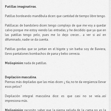
Patillas
imaginativas
.
Patillas
bordeando mandíbula dicen: que cantidad de tiempo libre tengo.
Patillacas
de bandolero dicen: tengo complejo de que me voy a quedar
calvo porque me estoy viendo las entradas, y he decidido que ya que en
las
patillas
tengo pelo, pues me lo dejo crecer... a ver si así en
difuminado, nadie se da cuenta.
Patillas
gordas que se juntan en el bigote y sin barba: soy de
Baviera
,
llevo pantalones bombachos de pana y bebo cerveza.
Moliopinión
: nada de
patillas
.
Depilación masculina.
Piernas más depiladas que las mías dicen: ¿ tía, no te da vergüenza llevar
esos pelos?
Depilación integral masculina dice: es que casi no se veía..
así
impresiona más.
Moliopinión
: necesito saber que la pierna peluda de la cama no es la