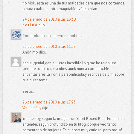
fio Moli, esta es una de tus maldades para que nos cortemos,
o para cualquier otro maquiaMolivélico plan.
24 de enero de 2010 a las 19:30
c.e.t.i.n.a.
dijo...
Comprobado, no supero el molitest
25 de enero de 2010 a las 11:58
Anónimo dijo...
genial,genial,genial...eres increible.lo q me he reido.leo
siempre todo lo q escribes aunk nunca comento.Me
encantas,eres la ironía personificada,y escribes de p.m sobre
cualquier tema.
Besos.
26 de enero de 2010 a las 17:23
Vara de Rey
dijo...
Yo que soy, según la imagen, un Short Boxed Bear. Empiezo a
entender, según profundizo en tu blog, porque veo tanto
comentario de mujeres. Es curioso muy curioso, pero mola!