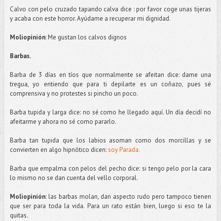
Calvo con pelo cruzado tapando calva dice : por favor coge unas tijeras
y acaba con este horror.
Ayúdame
a recuperar mi dignidad.
Moliopinión
: Me gustan los calvos dignos
Barbas.
Barba de 3 días en tíos que normalmente se afeitan dice:
dame
una
tregua, yo entiendo que para ti
depilarte
es un
coñazo
, pues sé
comprensiva y no protestes si pincho un poco.
Barba tupida y larga dice: no sé como he llegado aquí. Un día decidí no
afeitarme y ahora no sé como pararlo.
Barba tan tupida que los labios asoman como dos morcillas y se
convierten en algo hipnótico dicen:
soy Parada.
Barba que empalma con pelos del pecho dice: si tengo pelo por la cara
lo mismo no se dan cuenta del vello corporal.
Moliopinión
: las barbas
molan
, dan aspecto rudo pero tampoco tienen
que ser para toda la vida. Para un rato están bien, luego si eso te la
quitas.