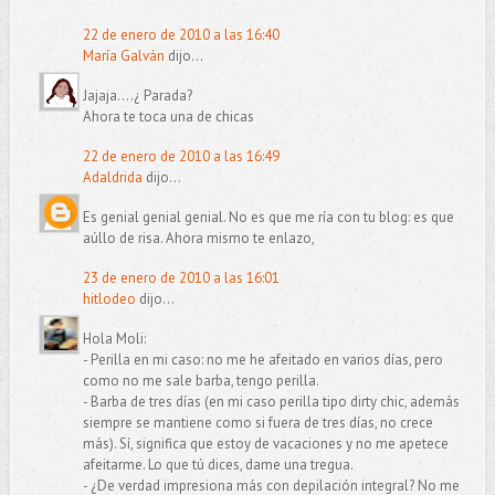
22 de enero de 2010 a las 16:40
María Galván
dijo...
Jajaja....¿ Parada?
Ahora te toca una de chicas
22 de enero de 2010 a las 16:49
Adaldrida
dijo...
Es genial genial genial. No es que me ría con tu blog: es que
aúllo de risa. Ahora mismo te enlazo,
23 de enero de 2010 a las 16:01
hitlodeo
dijo...
Hola Moli:
- Perilla en mi caso: no me he afeitado en varios días, pero
como no me sale barba, tengo perilla.
- Barba de tres días (en mi caso perilla tipo dirty chic, además
siempre se mantiene como si fuera de tres días, no crece
más). Sí, significa que estoy de vacaciones y no me apetece
afeitarme. Lo que tú dices, dame una tregua.
- ¿De verdad impresiona más con depilación integral? No me