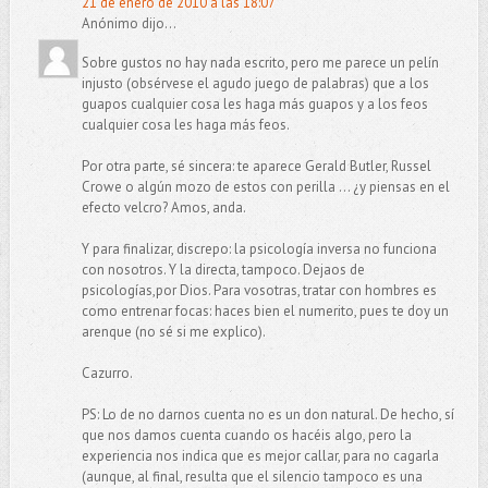
21 de enero de 2010 a las 18:07
Anónimo dijo...
Sobre gustos no hay nada escrito, pero me parece un pelín
injusto (obsérvese el agudo juego de palabras) que a los
guapos cualquier cosa les haga más guapos y a los feos
cualquier cosa les haga más feos.
Por otra parte, sé sincera: te aparece Gerald Butler, Russel
Crowe o algún mozo de estos con perilla ... ¿y piensas en el
efecto velcro? Amos, anda.
Y para finalizar, discrepo: la psicología inversa no funciona
con nosotros. Y la directa, tampoco. Dejaos de
psicologías,por Dios. Para vosotras, tratar con hombres es
como entrenar focas: haces bien el numerito, pues te doy un
arenque (no sé si me explico).
Cazurro.
PS: Lo de no darnos cuenta no es un don natural. De hecho, sí
que nos damos cuenta cuando os hacéis algo, pero la
experiencia nos indica que es mejor callar, para no cagarla
(aunque, al final, resulta que el silencio tampoco es una