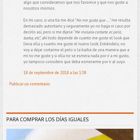
algo que consideramos que nos favorece y que nos guste a
nosotros mismos.
En mi caso, si una tía me dice "
No me gusta que ...
" me resulta
demasiado autoritario y seguramente yo no haga ni caso por
decirlo así, pero si me dijese "
Me molaría cortarte el pelo,
barba, etc
", ahí todo depende de cuanto me guste el look que
lleva ella y cuanto me guste el nuevo look. Entiéndelo, no
voy a dejar cortarme el pelo o la barba de una manera que a
mí no me guste y si ella no se esmera nada por ir a mi gusto,
yo tampoco considero que deba esmerarme por ir al suyo.
18 de septiembre de 2018 a las 1:38
Publicar un comentario
PARA COMPRAR LOS DÍAS IGUALES