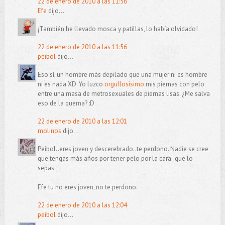
22 de enero de 2010 a las 11:56
Efe
dijo...
¡También he llevado mosca y patillas, lo había olvidado!
22 de enero de 2010 a las 11:56
peibol
dijo...
Eso sí; un hombre más depilado que una mujer ni es hombre
ni es nada XD. Yo luzco
orgullosísimo
mis piernas con pelo
entre una masa de metrosexuales de piernas lisas. ¿Me salva
eso de la quema? :D
22 de enero de 2010 a las 12:01
molinos
dijo...
Peibol..eres joven y descerebrado..te perdono. Nadie se cree
que tengas más años por tener pelo por la cara..que lo
sepas.
Efe tu no eres joven, no te perdono.
22 de enero de 2010 a las 12:04
peibol
dijo...